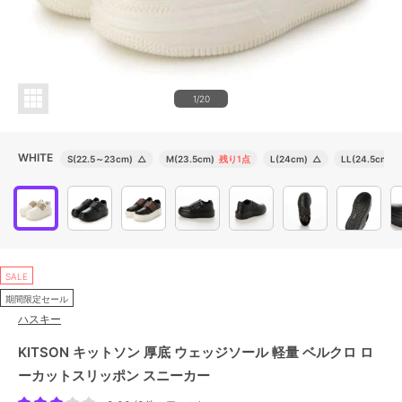
1/20
WHITE
S(22.5～23cm)
△
M(23.5cm)
残り1点
L(24cm)
△
LL(24.5cm)
SALE
期間限定セール
ハスキー
KITSON キットソン 厚底 ウェッジソール 軽量 ベルクロ ロ
ーカットスリッポン スニーカー