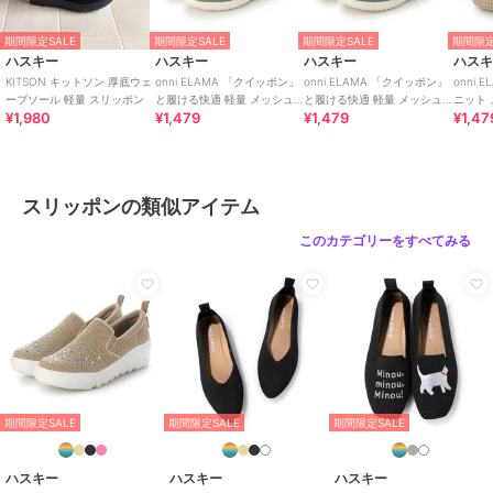
期間限定SALE
期間限定SALE
期間限定SALE
期間限定
ハスキー
ハスキー
ハスキー
ハス
KITSON キットソン 厚底ウェ
onni ELAMA 「クイッポン」
onni ELAMA 「クイッポン」
onni 
ーブソール 軽量 スリッポン
と履ける快適 軽量 メッシュ
と履ける快適 軽量 メッシュ
ニット
¥1,980
¥1,479
¥1,479
¥1,47
レースアップカジュアルスニ
カジュアルスリッポン
ットシ
ーカー
スリッポンの類似アイテム
このカテゴリーをすべてみる
期間限定SALE
期間限定SALE
期間限定SALE
ハスキー
ハスキー
ハスキー