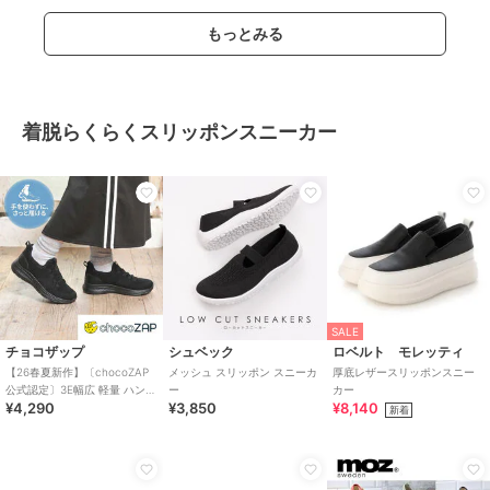
もっとみる
着脱らくらくスリッポンスニーカー
SALE
チョコザップ
シュベック
ロベルト モレッティ
【26春夏新作】〔chocoZAP
メッシュ スリッポン スニーカ
厚底レザースリッポンスニー
公式認定〕3E幅広 軽量 ハンズ
ー
カー
¥4,290
¥3,850
¥8,140
フリー スリッポン スニーカー
新着