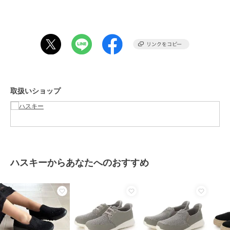
しているkitson』は国内でも高い支持を受けており、そのkitsonファ
ンの中にはセレブリティやモデルも多く、彼女達が身につけた事で、
日本でもブランドとして認知されました。
期間限定セール開催中
ブランド
ハスキー
取扱いショップ
ショップ
ハスキー
商品カテゴリ
シューズ
／
スリッポン
性別タイプ
レディース
シューズ
／
スリッポン
カラー
WHITE、BL/BL、BROWN
ハスキーからあなたへのおすすめ
サイズ
4サイズ展開
素材
アッパー:ポリウレタン アウトソ
ール：EVA
商品のお取り扱い方法
原産国
中国