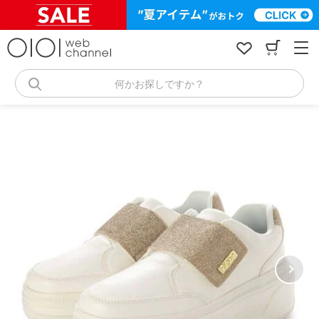
コ
ン
テ
ン
ツ
へ
何かお探しですか？
ス
キ
ッ
プ