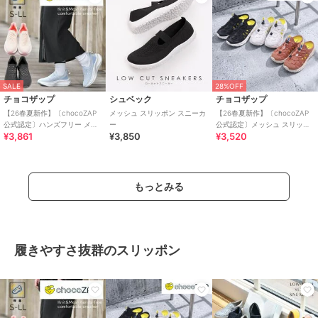
SALE
28%OFF
チョコザップ
シュベック
チョコザップ
【26春夏新作】〔chocoZAP
メッシュ スリッポン スニーカ
【26春夏新作】〔chocoZAP
公式認定〕ハンズフリー メッ
ー
公式認定〕メッシュ スリッポ
¥3,861
¥3,850
¥3,520
シュニット スリッポン
ン スニーカーサンダル
もっとみる
履きやすさ抜群のスリッポン