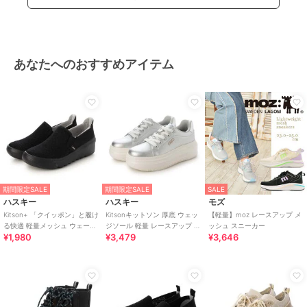
あなたへのおすすめアイテム
期間限定SALE
期間限定SALE
SALE
ハスキー
ハスキー
モズ
Kitson+ 「クイッポン」と履け
Kitsonキットソン 厚底 ウェッ
【軽量】moz レースアップ メ
る快適 軽量メッシュ ウェーブ
ジソール 軽量 レースアップ ロ
ッシュ スニーカー
¥1,980
¥3,479
¥3,646
ソール スリッポン スニーカー
ーカットスニーカー