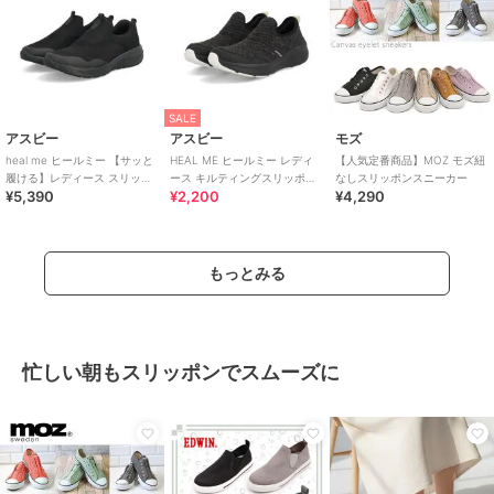
SALE
アスビー
アスビー
モズ
heal me ヒールミー 【サッと
HEAL ME ヒールミー レディ
【人気定番商品】MOZ モズ紐
履ける】レディース スリッポ
ース キルティングスリッポン
なしスリッポンスニーカー
¥5,390
¥2,200
¥4,290
ンスニーカー 幅広3E 軽量
【幅広3E】 スニーカー
123805
もっとみる
忙しい朝もスリッポンでスムーズに