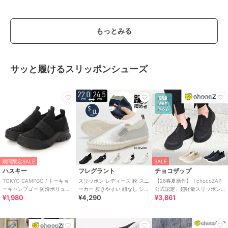
もっとみる
サッと履けるスリッポンシューズ
期間限定SALE
SALE
ハスキー
フレグラント
チョコザップ
TOKYO CAMPGO / トーキョ
スリッポン レディース 靴 スニ
【26春夏新作】〔chocoZAP
ーキャンプゴー 防滑ボリュー
ーカー 歩きやすい 紐なし シン
公式認定〕超軽量スリッポン
¥1,980
¥4,290
¥3,861
ムソール 防水スリッポンスニ
プル らくちん 履きやすい
スニーカー
ーカー