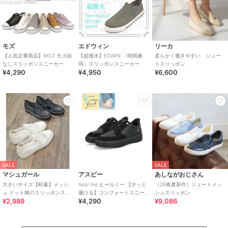
モズ
エドウィン
リーカ
【人気定番商品】MOZ モズ紐
【超撥水】EDWIN 〔晴雨兼
柔らかく履きやすい ジュー
なしスリッポンスニーカー
用〕スリッポンスニーカー
トスリッポン
¥4,290
¥4,950
¥6,600
SALE
SALE
マシュガール
アスビー
あしながおじさん
大きいサイズ【軽量】メッシ
heal me ヒールミー 【サッと
［26春夏新作］ジュートメッ
ュ ドット柄のスリッポンスニ
履ける】コンフォートスニー
シュスリッポン
¥2,989
¥4,290
¥9,086
ーカー
カー【幅広3E/軽量/滑りにく
い】