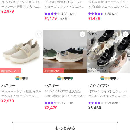
KITSON キットソン 厚底ウェ
BOUQET 軽量 洗える ニット
洗える 軽量 ローヒール スクエ
ーブソール 軽量 ラメ入りニッ
シューズ フラット バレエパン
ア 猫刺繍 アニマル ニットパン
¥2,979
ト スリッポン
プス スリッポン
プス スリッポン オペラシュー
4.30
4.50
（
10件
）
（
2件
）
ズ
¥1,479
¥1,479
再入荷
期間限定SALE
期間限定SALE
ハスキー
ハスキー
ヴィヴィアン
Kitson キットソン 軽量 キラキ
TOKYO CAMPGO 全天候型
【SS～3Lサイズ】ビジューバ
ラベルト ウェーブソール ニッ
3cm3時間防水 スリッポンス
ックルゴムスリッポンスニー
¥2,979
トスリッポン
ニーカー
カー
3.75
4.29
（
4件
）
（
87件
）
¥2,479
¥5,480
もっとみる