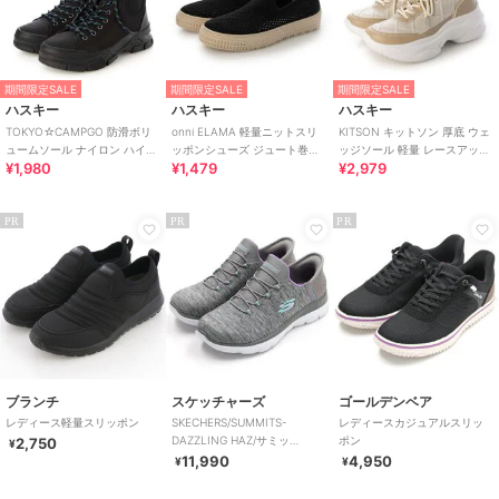
期間限定SALE
期間限定SALE
期間限定SALE
ハスキー
ハスキー
ハスキー
TOKYO☆CAMPGO 防滑ボリ
onni ELAMA 軽量ニットスリ
KITSON キットソン 厚底 ウェ
ュームソール ナイロン ハイカ
ッポンシューズ ジュート巻き
ッジソール 軽量 レースアップ
¥1,980
¥1,479
¥2,979
ット防水スニーカー
風 エスパドリーユ
ニットスニーカー
PR
PR
PR
ブランチ
スケッチャーズ
ゴールデンベア
レディース軽量スリッポン
SKECHERS/SUMMITS-
レディースカジュアルスリッ
DAZZLING HAZ/サミッ
ポン
2,750
¥
ツ/SLIP-INS
11,990
4,950
¥
¥