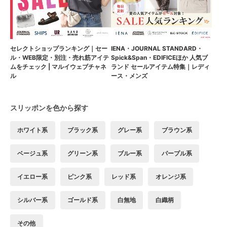
セレクトショップランキング｜セー
IENA・JOURNAL STANDARD・
ル・WEB限定・別注・売れ筋アイテ
Spick&Span・EDIFICEほか 人気ブ
ムをチェック | マルイウェブチャネ
ランド セールアイテム特集｜レディ
ル
ース・メンズ
スリッポンを色から探す
ホワイト系
ブラック系
グレー系
ブラウン系
ベージュ系
グリーン系
ブルー系
パープル系
イエロー系
ピンク系
レッド系
オレンジ系
シルバー系
ゴールド系
白無地
白織柄
その他