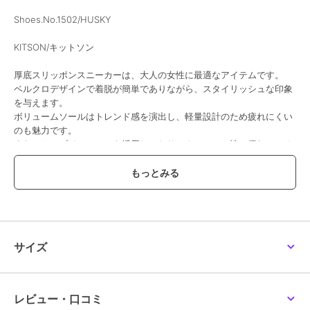
Shoes.No.1502/HUSKY
KITSON/キットソン
厚底スリッポンスニーカーは、大人の女性に最適なアイテムです。
ベルクロデザインで着脱が簡単でありながら、スタイリッシュな印象
を与えます。
ボリュームソールはトレンド感を演出し、軽量設計のため疲れにくい
のも魅力です。
また、カップインソールを採用しており、クッション性に優れている
ため、快適な履き心地を実現しています。
ベルクロ、踵箇所にはキラキラとしたグリッターが施され、遊び心を
感じさせつつも洗練された印象を与え、きれいめなスタイルにも合わ
せやすく、デニムやカジュアルコーデともピッタリ相性が良いです。
さまざまなコーディネートに活躍すること間違いなしの一足です。
【サイズ感】
サイズ
普段23.5cmを履いているスタッフでMサイズでジャストでした。
「kitson」はアメリカLA.発のセレブ御用達のセレクトショップで
す。2000年3月にロサンゼルスに第1号店を出店、2008年に日本上陸
レビュー・口コミ
して以来、『ファッションだけでなく、理想のライフスタイルを提案