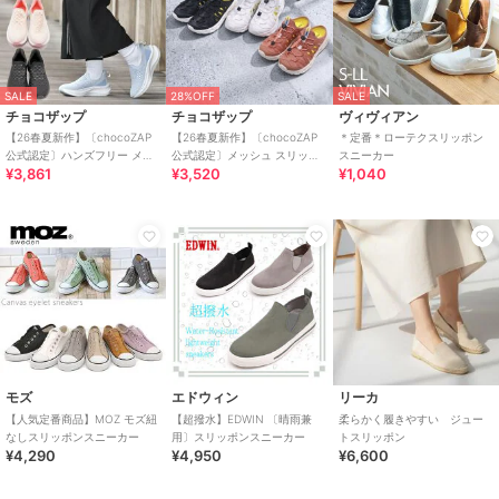
SALE
28%OFF
SALE
チョコザップ
チョコザップ
ヴィヴィアン
【26春夏新作】〔chocoZAP
【26春夏新作】〔chocoZAP
＊定番＊ローテクスリッポン
公式認定〕ハンズフリー メッ
公式認定〕メッシュ スリッポ
スニーカー
¥3,861
¥3,520
¥1,040
シュニット スリッポン
ン スニーカーサンダル
モズ
エドウィン
リーカ
【人気定番商品】MOZ モズ紐
【超撥水】EDWIN 〔晴雨兼
柔らかく履きやすい ジュー
なしスリッポンスニーカー
用〕スリッポンスニーカー
トスリッポン
¥4,290
¥4,950
¥6,600