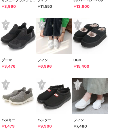
サンエープラスフェミニン
フィン
JS ハートレーベル
3,960
11,550
13,800
￥
￥
￥
プーマ
フィン
UGG
3,476
6,996
15,400
￥
￥
￥
ハスキー
ハンター
フィン
1,479
9,900
7,480
￥
￥
￥