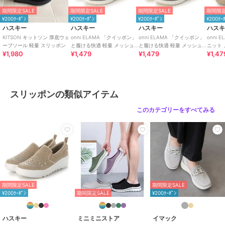
期間限定SALE
期間限定SALE
期間限定SALE
期間限定
¥200ｸｰﾎﾟﾝ
¥200ｸｰﾎﾟﾝ
¥200ｸｰﾎﾟﾝ
¥200ｸｰ
ハスキー
ハスキー
ハスキー
ハス
KITSON キットソン 厚底ウェ
onni ELAMA 「クイッポン」
onni ELAMA 「クイッポン」
onni 
ーブソール 軽量 スリッポン
と履ける快適 軽量 メッシュ
と履ける快適 軽量 メッシュ
ニット
¥1,980
¥1,479
¥1,479
¥1,47
レースアップカジュアルスニ
カジュアルスリッポン
ットシ
ーカー
スリッポンの類似アイテム
このカテゴリーをすべてみる
期間限定SALE
期間限定SALE
¥200ｸｰﾎﾟﾝ
期間限定SALE
¥200ｸｰﾎﾟﾝ
ハスキー
ミニミニストア
イマック