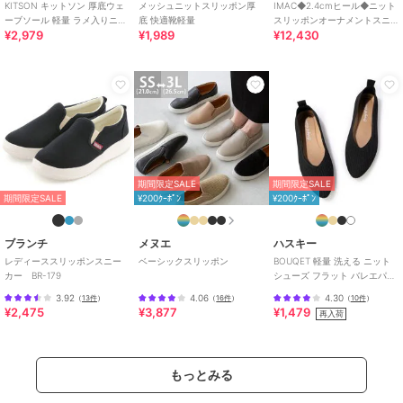
KITSON キットソン 厚底ウェ
メッシュニットスリッポン厚
IMAC◆2.4cmヒール◆ニット
ーブソール 軽量 ラメ入りニッ
底 快適靴軽量
スリッポンオーナメントスニ
¥2,979
¥1,989
¥12,430
ト スリッポン
ーカー
期間限定SALE
期間限定SALE
期間限定SALE
¥200ｸｰﾎﾟﾝ
¥200ｸｰﾎﾟﾝ
ブランチ
メヌエ
ハスキー
レディーススリッポンスニー
ベーシックスリッポン
BOUQET 軽量 洗える ニット
カー BR-179
シューズ フラット バレエパン
プス スリッポン
3.92
4.06
4.30
（
13件
）
（
16件
）
（
10件
）
¥2,475
¥3,877
¥1,479
再入荷
もっとみる