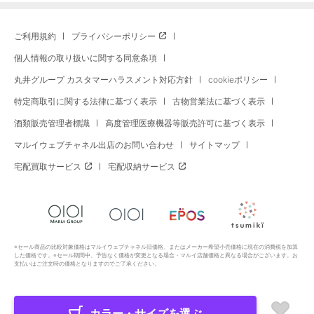
ご利用規約
プライバシーポリシー
個人情報の取り扱いに関する同意条項
丸井グループ カスタマーハラスメント対応方針
cookieポリシー
特定商取引に関する法律に基づく表示
古物営業法に基づく表示
酒類販売管理者標識
高度管理医療機器等販売許可に基づく表示
マルイウェブチャネル出店のお問い合わせ
サイトマップ
宅配買取サービス
宅配収納サービス
※セール商品の比較対象価格はマルイウェブチャネル旧価格、またはメーカー希望小売価格に現在の消費税を加算
した価格です。※セール期間中、予告なく価格が変更となる場合・マルイ店舗価格と異なる場合がございます。お
支払いはご注文時の価格となりますのでご了承ください。
カラー・サイズを選ぶ
Copyright All Rights Reserved. MARUI Co., Ltd