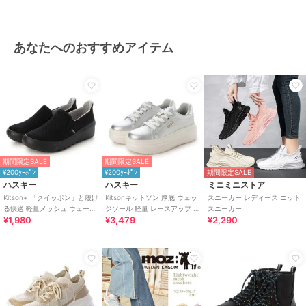
あなたへのおすすめアイテム
期間限定SALE
期間限定SALE
¥200ｸｰﾎﾟﾝ
¥200ｸｰﾎﾟﾝ
期間限定SALE
ハスキー
ハスキー
ミニミニストア
Kitson+ 「クイッポン」と履け
Kitsonキットソン 厚底 ウェッ
スニーカー レディース ニット
る快適 軽量メッシュ ウェーブ
ジソール 軽量 レースアップ ロ
スニーカー
¥1,980
¥3,479
¥2,290
ソール スリッポン スニーカー
ーカットスニーカー