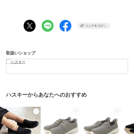
しているkitson』は国内でも高い支持を受けており、そのkitsonファ
ンの中にはセレブリティやモデルも多く、彼女達が身につけた事で、
日本でもブランドとして認知されました。
期間限定セール開催中
ブランド
ハスキー
取扱いショップ
ショップ
ハスキー
商品カテゴリ
シューズ
／
スリッポン
性別タイプ
レディース
シューズ
／
スリッポン
カラー
BL/BL、WHITE、BROWN
ハスキーからあなたへのおすすめ
サイズ
4サイズ展開
素材
アッパー:ポリウレタン アウトソ
ール：EVA
商品のお取り扱い方法
原産国
中国