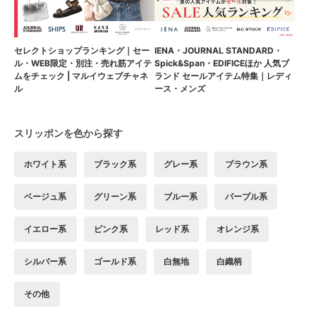
セレクトショップランキング｜セー
IENA・JOURNAL STANDARD・
ル・WEB限定・別注・売れ筋アイテ
Spick&Span・EDIFICEほか 人気ブ
ムをチェック | マルイウェブチャネ
ランド セールアイテム特集｜レディ
ル
ース・メンズ
スリッポンを色から探す
ホワイト系
ブラック系
グレー系
ブラウン系
ベージュ系
グリーン系
ブルー系
パープル系
イエロー系
ピンク系
レッド系
オレンジ系
シルバー系
ゴールド系
白無地
白織柄
その他