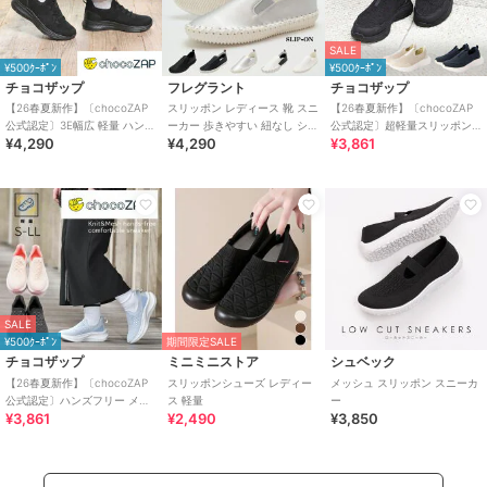
SALE
¥500ｸｰﾎﾟﾝ
¥500ｸｰﾎﾟﾝ
チョコザップ
フレグラント
チョコザップ
【26春夏新作】〔chocoZAP
スリッポン レディース 靴 スニ
【26春夏新作】〔chocoZAP
公式認定〕3E幅広 軽量 ハンズ
ーカー 歩きやすい 紐なし シン
公式認定〕超軽量スリッポン
¥4,290
¥4,290
¥3,861
フリー スリッポン スニーカー
プル らくちん 履きやすい
スニーカー
SALE
¥500ｸｰﾎﾟﾝ
期間限定SALE
チョコザップ
ミニミニストア
シュベック
【26春夏新作】〔chocoZAP
スリッポンシューズ レディー
メッシュ スリッポン スニーカ
公式認定〕ハンズフリー メッ
ス 軽量
ー
¥3,861
¥2,490
¥3,850
シュニット スリッポン