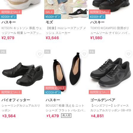
期間限定SALE
SALE
期間限定SALE
¥200ｸｰﾎﾟﾝ
¥500ｸｰﾎﾟﾝ
¥200ｸｰﾎﾟﾝ
ハスキー
モズ
ハスキー
KITSON キットソン 厚底 ウェ
【軽量】moz レースアップ メ
TOKYO☆CAMPGO 防滑ボリ
ッジソール 軽量 レースアップ
ッシュ スニーカー
ュームソール ナイロン ハイカ
¥2,979
¥3,646
¥1,980
ニットスニーカー
ット防水スニーカー
PR
PR
PR
期間限定SALE
期間限定SALE
期間限定SALE
¥200ｸｰﾎﾟﾝ
バイオフィッター
ハスキー
ゴールデンベア
シャーリングカジュアルスリ
BOUQET 軽量 洗える ニット
【ハンズフリー】レディース
ッポン
シューズ フラット バレエパン
カジュアルスリッポン GB-419
プス スリッポン
3,564
1,479
4,851
再入荷
¥
¥
¥