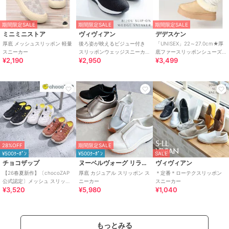
期間限定SALE
期間限定SALE
期間限定SALE
ミニミニストア
ヴィヴィアン
デデスケン
厚底 メッシュスリッポン 軽量
後ろ姿が映えるビジュー付き
「UNISEX」22～27.0cm★厚
スニーカー
スリッポンウェッジスニーカ
底ファースリッポンシューズ
¥2,190
¥2,950
¥3,499
ー
★6366
28%OFF
期間限定SALE
¥500ｸｰﾎﾟﾝ
¥500ｸｰﾎﾟﾝ
SALE
チョコザップ
ヌーベルヴォーグ リラックス
ヴィヴィアン
【26春夏新作】〔chocoZAP
厚底 カジュアル スリッポン ス
＊定番＊ローテクスリッポン
公式認定〕メッシュ スリッポ
ニーカー
スニーカー
¥3,520
¥5,980
¥1,040
ン スニーカーサンダル
もっとみる