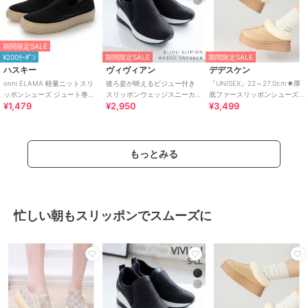
期間限定SALE
¥200ｸｰﾎﾟﾝ
期間限定SALE
期間限定SALE
ハスキー
ヴィヴィアン
デデスケン
onni ELAMA 軽量ニットスリ
後ろ姿が映えるビジュー付き
「UNISEX」22～27.0cm★厚
ッポンシューズ ジュート巻き
スリッポンウェッジスニーカ
底ファースリッポンシューズ
¥1,479
¥2,950
¥3,499
風 エスパドリーユ
ー
★6366
もっとみる
忙しい朝もスリッポンでスムーズに