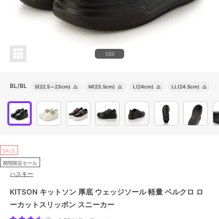
1/20
BL/BL
S(22.5～23cm)
△
M(23.5cm)
△
L(24cm)
△
LL(24.5cm)
△
SALE
期間限定セール
ハスキー
KITSON キットソン 厚底 ウェッジソール 軽量 ベルクロ ロ
ーカットスリッポン スニーカー