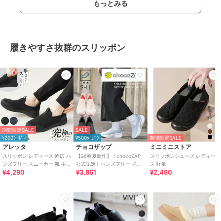
もっとみる
履きやすさ抜群のスリッポン
期間限定SALE
SALE
¥200ｸｰﾎﾟﾝ
¥500ｸｰﾎﾟﾝ
期間限定SALE
アレッタ
チョコザップ
ミニミニストア
スリッポン レディース 幅広 ハ
【26春夏新作】〔chocoZAP
スリッポンシューズ レディー
ンズフリー スニーカー 靴 手を
公式認定〕ハンズフリー メッ
ス 軽量
¥4,290
¥3,861
¥2,490
使わず履ける プレーン きれい
シュニット スリッポン
め