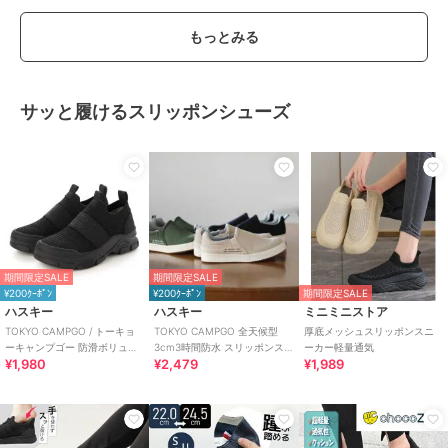
もっとみる
サッと履けるスリッポンシューズ
期間限定SALE
期間限定SALE
¥200ｸｰﾎﾟﾝ
¥200ｸｰﾎﾟﾝ
期間限定SALE
ハスキー
ハスキー
ミニミニストア
TOKYO CAMPGO / トーキョ
TOKYO CAMPGO 全天候型
厚底メッシュスリッポンスニ
ーキャンプゴー 防滑ボリュー
3cm3時間防水 スリッポンス
ーカー軽量通気
¥1,980
¥2,479
¥1,989
ムソール 防水スリッポンスニ
ニーカー
ーカー