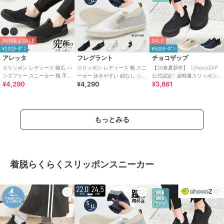
期間限定SALE
SALE
¥200ｸｰﾎﾟﾝ
¥500ｸｰﾎﾟﾝ
アレッタ
フレグラント
チョコザップ
スリッポン レディース 幅広 ハ
スリッポン レディース 靴 スニ
【26春夏新作】〔chocoZAP
ンズフリー スニーカー 靴 手を
ーカー 歩きやすい 紐なし シン
公式認定〕超軽量スリッポン
¥4,290
¥4,290
¥3,861
使わず履ける プレーン きれい
プル らくちん 履きやすい
スニーカー
め
もっとみる
着脱らくらくスリッポンスニーカー