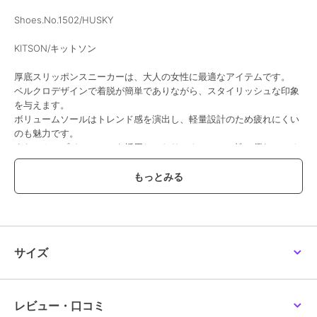
Shoes.No.1502/HUSKY
KITSON/キットソン
厚底スリッポンスニーカーは、大人の女性に最適なアイテムです。
ベルクロデザインで着脱が簡単でありながら、スタイリッシュな印象
を与えます。
ボリュームソールはトレンド感を演出し、軽量設計のため疲れにくい
のも魅力です。
また、カップインソールを採用しており、クッション性に優れている
ため、快適な履き心地を実現しています。
ベルクロ、踵箇所にはキラキラとしたグリッターが施され、遊び心を
感じさせつつも洗練された印象を与え、きれいめなスタイルにも合わ
せやすく、デニムやカジュアルコーデともピッタリ相性が良いです。
さまざまなコーディネートに活躍すること間違いなしの一足です。
【サイズ感】
サイズ
普段23.5cmを履いているスタッフでMサイズでジャストでした。
「kitson」はアメリカLA.発のセレブ御用達のセレクトショップで
す。2000年3月にロサンゼルスに第1号店を出店、2008年に日本上陸
レビュー・口コミ
して以来、『ファッションだけでなく、理想のライフスタイルを提案