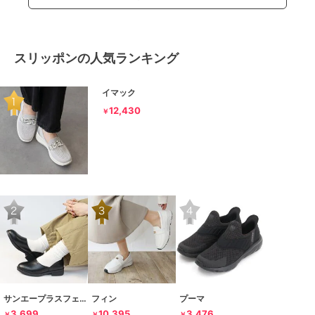
スリッポンの人気ランキング
イマック
12,430
￥
サンエープラスフェミニン
フィン
プーマ
3,699
10,395
3,476
￥
￥
￥