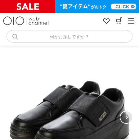
コ
ン
テ
ン
ツ
へ
何かお探しですか？
ス
キ
ッ
プ