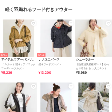
軽く羽織れるフード付きアウター
SALE
SALE
アイテムズ アーバンリサーチ
ナノユニバース
シューラルー
『UVカット/撥水』アノラック
撥水フードブルゾン
【防花粉洗濯機可S-LL】ゆっ
フーディーブルゾン
たり着られる 大人のテントフ
¥5,236
¥13,200
¥5,989
ーディージャケット