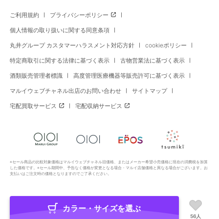
ご利用規約
プライバシーポリシー
個人情報の取り扱いに関する同意条項
丸井グループ カスタマーハラスメント対応方針
cookieポリシー
特定商取引に関する法律に基づく表示
古物営業法に基づく表示
酒類販売管理者標識
高度管理医療機器等販売許可に基づく表示
マルイウェブチャネル出店のお問い合わせ
サイトマップ
宅配買取サービス
宅配収納サービス
※セール商品の比較対象価格はマルイウェブチャネル旧価格、またはメーカー希望小売価格に現在の消費税を加算
した価格です。※セール期間中、予告なく価格が変更となる場合・マルイ店舗価格と異なる場合がございます。お
支払いはご注文時の価格となりますのでご了承ください。
カラー・サイズを選ぶ
Copyright All Rights Reserved. MARUI Co., Ltd
56人