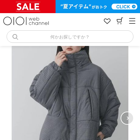
コ
ン
テ
ン
ツ
へ
何かお探しですか？
ス
キ
ッ
プ