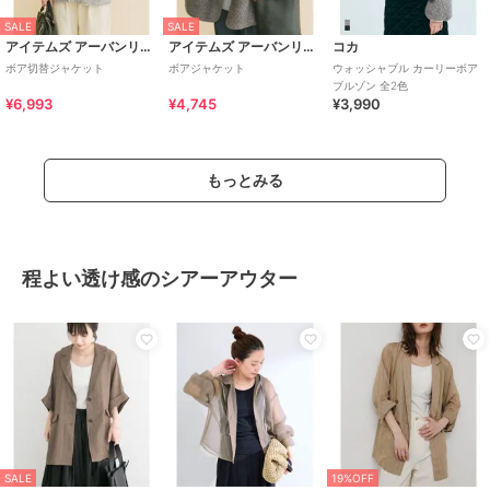
SALE
SALE
アイテムズ アーバンリサーチ
アイテムズ アーバンリサーチ
コカ
ボア切替ジャケット
ボアジャケット
ウォッシャブル カーリーボア
ブルゾン 全2色
¥6,993
¥4,745
¥3,990
もっとみる
程よい透け感のシアーアウター
SALE
19%OFF