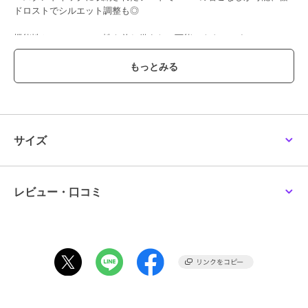
ドロストでシルエット調整も◎
機能性とファッション性を兼ね備えた、万能アウターです。
【シリーズアイテム】
AAA7-27C101 UR TECH モンスターコート
【ULTRA THERMO by URBAN RESEARCH／ウルトラサーモバイア
ーバンリサーチ】
「ULTRA THERMO by URBAN RESEARCH」は株式会社アーバンリ
サーチが独自に開発した素材です。
サイズ
「撥水」「吸光発熱」機能を併せ持った高機能な素材です。
【2025 Autumn／Winter】【25AW】
レビュー・口コミ
※商品の特性上、縫い目部分からダウンやフェザー、中綿などの詰め
物が出ることがありますので、ご注意ください。
総重量 : 約550g
※商品画像は、光の当たり具合やパソコンなどの閲覧環境により、実
際の色味と異なって見える場合がございます。予めご了承ください。
※商品の色味の目安は、商品単体の画像をご参照ください。