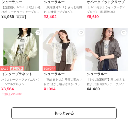
シューラルー
シューラルー
オペークドットクリップ
【洗濯機可UVS-LL】程よい透
【洗濯機可S-LL】さっと羽織
【UV／撥水】ライトフーディ
け感 ノーカラーシアーブルゾ
れる 軽量リブブルゾン
ブルゾン《洗濯機OK》
¥4,989
¥3,492
¥5,610
ン
再入荷
SALE
まとめ割
50%OFF
インタープラネット
シューラルー
シューラルー
パネルレース＊ファイユリバ
【洗えるS-LL】季節の変わり
【S-LL洗濯機可】夏に使える
ーシブルブルゾン
目に 透かし柄が涼やか ジップ
程よい透け感のシアーブルゾ
¥3,564
¥1,994
¥4,489
ブルゾン
ン
2点以上で10%OFF
もっとみる