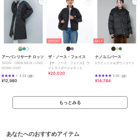
30%OFF
SALE
アーバンリサーチ ロッソ
ザ・ノース・フェイス
ナノユニバース
TAION CREW NECK LONG
【ザ・ノース・フェイス】 ラ
Aラインミドルダウンコート
DOWN COAT
イトライダージャケット
¥20,020
4.33
5.00
（
3件
）
（
1件
）
¥12,980
¥14,784
もっとみる
あなたへのおすすめアイテム