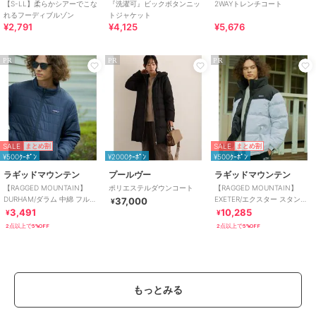
【S-LL】柔らかシアーでこな
『洗濯可』ビックボタンニッ
2WAYトレンチコート
れるフーディブルゾン
トジャケット
¥2,791
¥4,125
¥5,676
PR
PR
PR
SALE
SALE
まとめ割
まとめ割
¥500ｸｰﾎﾟﾝ
¥2000ｸｰﾎﾟﾝ
¥500ｸｰﾎﾟﾝ
ラギッドマウンテン
プールヴー
ラギッドマウンテン
【RAGGED MOUNTAIN】
ポリエステルダウンコート
【RAGGED MOUNTAIN】
DURHAM/ダラム 中綿 フルジ
EXETER/エクスター スタンド
37,000
¥
ップ スタンドカラー ジャケッ
中綿 ジャケット エコダウン
3,491
10,285
¥
¥
ト
2点以上で5%OFF
2点以上で5%OFF
もっとみる