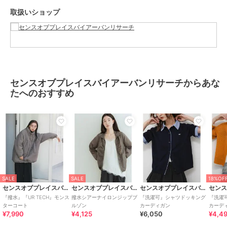
取扱いショップ
▼お気に入り登録のおすすめ▼
お気に入り登録商品は、マイページにて現在の価格情報や在庫状況の
確認が可能です。
お買い物リストの管理に是非ご利用下さい。
センスオブプレイスバイアーバンリサーチからあな
素材感
たへのおすすめ
透け感 : なし
伸縮性 : なし
裏地 : あり
光沢 : なし
ポケット : あり
ブランド
センスオブプレイスバイアーバン
SALE
SALE
18%OF
リサーチ
センスオブプレイスバイアーバンリサーチ
センスオブプレイスバイアーバンリサーチ
センスオブプレイスバイアーバンリサーチ
ショップ
センスオブプレイスバイアーバン
『撥水』『UR TECH』モンス
撥水シアーナイロンジップブ
『洗濯可』シャツドッキング
『洗濯
ターコート
ルゾン
カーディガン
カーデ
リサーチ
¥7,990
¥4,125
¥6,050
¥4,4
商品カテゴリ
アウター・ジャケット・コート