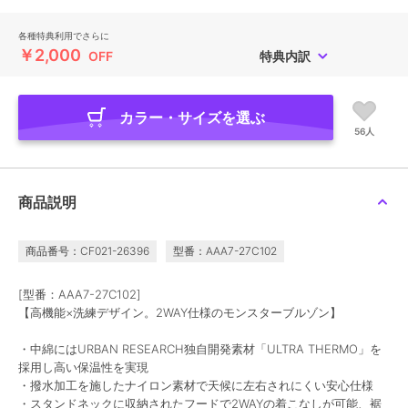
各種特典利用でさらに
￥2,000
OFF
特典内訳
カラー・サイズを選ぶ
56人
商品説明
商品番号：CF021-26396
型番：AAA7-27C102
[型番：AAA7-27C102]
【高機能×洗練デザイン。2WAY仕様のモンスターブルゾン】
・中綿にはURBAN RESEARCH独自開発素材「ULTRA THERMO」を
採用し高い保温性を実現
・撥水加工を施したナイロン素材で天候に左右されにくい安心仕様
・スタンドネックに収納されたフードで2WAYの着こなしが可能、裾