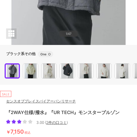
1/47
ブラック系その他
One
○
SALE
センスオブプレイスバイアーバンリサーチ
『2WAY仕様/撥水』『UR TECH』モンスターブルゾン
3.00
(
2件の口コミ
)
7,150
￥
税込