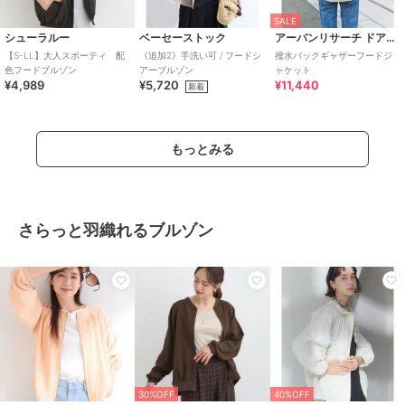
SALE
シューラルー
ベーセーストック
アーバンリサーチ ドアーズ
【S-LL】大人スポーティ 配
《追加2》手洗い可 / フードシ
撥水バックギャザーフードジ
色フードブルゾン
アーブルゾン
ャケット
¥4,989
¥5,720
¥11,440
新着
もっとみる
さらっと羽織れるブルゾン
30%OFF
40%OFF