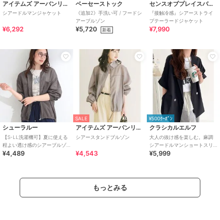
アイテムズ アーバンリサーチ
ベーセーストック
センスオブプレイスバイアーバンリサーチ
シアードルマンジャケット
《追加2》手洗い可 / フードシ
『接触冷感』シアーストライ
アーブルゾン
プテーラードジャケット
¥6,292
¥5,720
¥7,990
新着
SALE
¥500ｸｰﾎﾟﾝ
シューラルー
アイテムズ アーバンリサーチ
クラシカルエルフ
【S-LL洗濯機可】夏に使える
シアースタンドブルゾン
大人の抜け感を楽しむ。麻調
程よい透け感のシアーブルゾ
シアードルマンショートスリ
¥4,489
¥4,543
¥5,999
ン
ーブジャケット
もっとみる