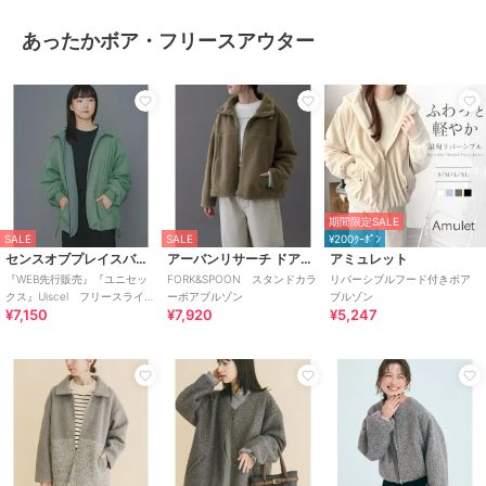
あったかボア・フリースアウター
期間限定SALE
SALE
SALE
¥200ｸｰﾎﾟﾝ
センスオブプレイスバイアーバンリサーチ
アーバンリサーチ ドアーズ
アミュレット
『WEB先行販売』『ユニセッ
FORK&SPOON スタンドカラ
リバーシブルフード付きボア
クス』Uiscel フリースライニ
ーボアブルゾン
ブルゾン
¥7,150
¥7,920
¥5,247
ングZIPルーズブル