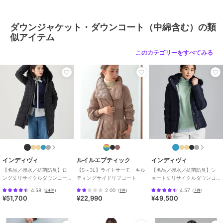
／
ダウンジャケット・ダウンコ
ート（中綿含む）
ダウンジャケット・ダウンコート（中綿含む）の類
性別タイプ
レディース
似アイテム
アウター・ジャケット・コート
／
ダウンジャケット・ダウンコ
このカテゴリーをすべてみる
ート（中綿含む）
カラー
ブラック系その他、ベージュ、ア
イボリー、ブラック
サイズ
One
素材
表地 : ナイロン100%裏地 : ポリエ
ステル100%中綿 : ポリエステル10
0%
商品のお取り扱い方法
インディヴィ
ルイルエブティック
インディヴィ
原産国
中国
【名品／撥水／抗菌防臭】ロ
【S～3L】ライトサーモ・キル
【名品／撥水／抗菌防臭】シ
ング丈リサイクルダウンコー
ティングサイドリブコート
ョート丈リサイクルダウンコ
ト
ート
4.58
2.00
4.57
（
24件
）
（
1件
）
（
7件
）
¥51,700
¥22,990
¥49,500