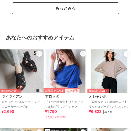
もっとみる
あなたへのおすすめアイテム
期間限定SALE
まとめ割
期間限定SALE
期間限定SALE
ヴィヴィアン
アロッタ
オシャレボ
やわらかソールレースアップ
【４つの機能付】ひんやりフ
【紫外線カット率99％以上】
スニーカーサンダル
リル袖ブラウスＴシャツ
ラッシュガード×レギンス 付
¥2,690
¥1,790
¥6,822
き タンキニ
再入荷
3点以上で10%OFF