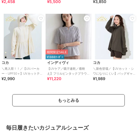
¥2,458
¥5,500
¥3,850
イージーケア】
ュシュ付きアソートスイムウ
品（顔用日焼け止め）
エア（イン
期間限定SALE
¥1888ｸｰﾎﾟﾝ
コカ
インディヴィ
コカ
＼再入荷！！／【UVパーカ
【UVケア／吸汗速乾／着映
＼新色登場／【UVカット・シ
ー・UPF50＋】UVカットティ
え】フリルピンタックブラウ
ワになりにくい】バッグギャ
¥2,990
¥11,220
¥1,989
アードパーカー 全4色
ス
ザーUVパーカー 全4色
もっとみる
毎日履きたいカジュアルシューズ