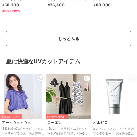
ド
58,300
26,400
88,000
¥
¥
¥
2点以上で10%OFF
もっとみる
夏に快適なUVカットアイテム
期間限定SALE
期間限定SALE
アー・ヴェ・ヴェ
コーエン
オルビス
【接触冷感/UVカット】サテン
【UVカット率90%以上/4点セ
オルビス リンクルブライトUV
ギャザーブラウス【吸水速乾/
ット/WEB限定/体型カバー】シ
プロテクター N 50g 医薬部外