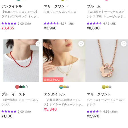
期間限定SALE
期間限定SALE
アンタイトル
マリークワント
ブルーム
フィービィー
フィービィー
フィービィー
【追加ステンレスチェーン】
ミルフレーム ネックレス
【WEB限定】サージカルステ
ライトダブルリング ネックレ
ンレス 316L キュービックジル
【金属アレルギー対応】
【金属アレルギー対応】
【金属アレルギー対応】
ス
コニア ペアネックレス（レデ
メタルアーバンドットチ
カラージェムステーショ
シャインベゼルセッティ
5.00
4.57
4.75
（
3件
）
（
19件
）
（
4件
）
ィース）
ョーカー ゴールド
ンネックレス/天然石
ングネックレス ゴール
3,564
4,158
3,300
¥
¥
¥
¥3,465
¥3,960
¥8,800
ド
期間限定SALE
フィービィー
フィービィー
フィービィー
期間限定SALE
【金属アレルギー対応】
【金属アレルギー対応】
カラージェムステーショ
メタリックパールホース
マルチwayムービングバ
ンワンポイントネックレ
シューネックレス ゴー
ブルネックレス シルバ
ス/天然石
3,630
3,960
4,158
再入荷
¥
¥
¥
ブルーイースト
アンタイトル
マリークワント
ルド ステンレス/馬蹄/
ー
《新色追加》ミニビーズネッ
【古畑星夏さん着用ステンレ
ハーフストーンデイジー ネッ
ギフト
クレス
ス】レイヤードチェーンネッ
クレス
¥5,346
クレス
5.00
4.36
（
5件
）
（
36件
）
¥1,100
¥2,970