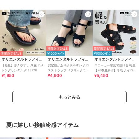
期間限定SALE
期間限定SALE
期間限定SALE
¥1000ｸｰﾎﾟﾝ
¥1000ｸｰﾎﾟﾝ
オリエンタルトラフィック
オリエンタルトラフィック
オリエンタルトラフィック
【軽量】歩きやすい 厚底 EVA
安定感があり歩きやすい クロ
スニーカー感覚で履ける 軽量
トングサンダル /OT3226
スストラップ メタリックライ
【26春夏新作】厚底 ナイロン
¥1,950
¥4,900
¥5,450
ン サンダル /55201
スポーツサンダル /OT3232
もっとみる
夏に嬉しい接触冷感アイテム