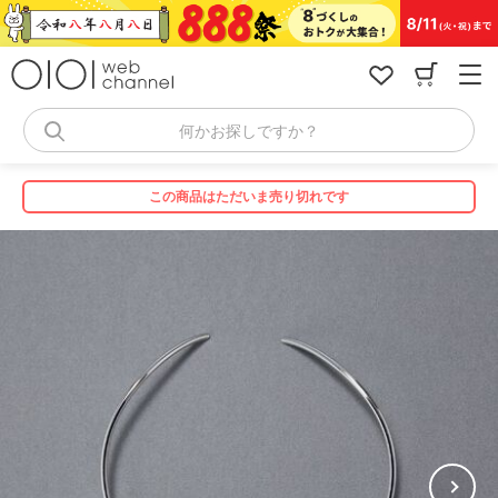
コ
ン
テ
ン
ツ
へ
何かお探しですか？
ス
キ
ッ
この商品はただいま売り切れです
プ