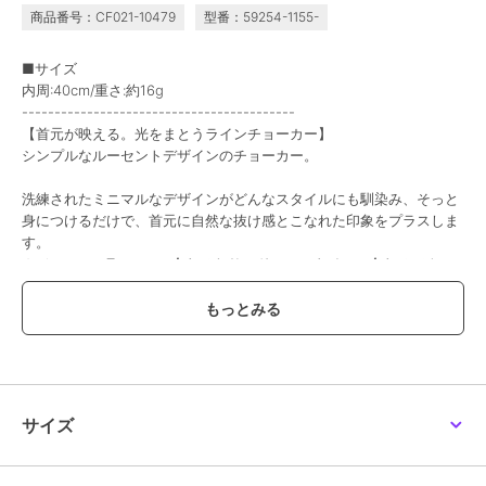
ミニパールクラスターネ
ミニマルチェーンロング
ラディアンスビジューY
商品番号：CF021-10479
型番：59254-1155-
ックレス 小粒パール
コインネックレス シル
ラインネックレス ゴー
3,267
3,520
3,190
¥
¥
¥
バー/ニッケルフリー
ルド
■サイズ
内周:40cm/重さ:約16g
------------------------------------------
【首元が映える。光をまとうラインチョーカー】
シンプルなルーセントデザインのチョーカー。
洗練されたミニマルなデザインがどんなスタイルにも馴染み、そっと
身につけるだけで、首元に自然な抜け感とこなれた印象をプラスしま
フィービィー
フィービィー
フィービィー
す。
【金属アレルギー対応】
3連ビーズパールネック
【金属アレルギー対応】
カジュアルにTシャツに合わせたり、ドレススタイルに合わせてクー
ラッキーホースシューネ
レス
ウィスパーストーンネッ
ックレス
クレス ピンク 天然
3,300
3,960
4,950
ルにまとめても◎
¥
¥
¥
石/ビーズネックレス/ス
テンレス
※こちらの商品にはジュエリーBOXは付属しません。
◆◆◆Phoebe/フィービィー◆◆◆
欲しいものが必ず見つかる。
アクセサリー＆ライトジュエリーブランド
サイズ
「Phoebe/フィービィー」
▼商品のお気に入り登録
フィービィー
フィービィー
フィービィー