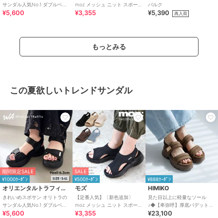
サンダル人気No.1 ダブルベル
moz メッシュ ニット スポーツ
バルク
¥5,600
¥3,355
¥5,390
ト スポーツサンダル /42207
サンダル
再入荷
もっとみる
この夏欲しいトレンドサンダル
期間限定SALE
SALE
¥1000ｸｰﾎﾟﾝ
¥500ｸｰﾎﾟﾝ
¥888ｸｰﾎﾟﾝ
オリエンタルトラフィック
モズ
HIMIKO
きれいめスポサン オリトラの
【定番人気】〔新色追加〕
見た目以上に軽量なソール
サンダル人気No.1 ダブルベル
moz メッシュ ニット スポーツ
♪◆【卑弥呼】厚底パデットサ
¥5,600
¥3,355
¥23,100
ト スポーツサンダル /42207
サンダル
ンダル/661201