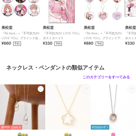
フィービィー
フィービィー
フィービィー
素材
真鍮ロジウムカラーコーティング
【金属アレルギー対応】
2wayダブルラインパー
【金属アレルギー対応】
商品のお取り扱い方法
バランスラインネックレ
ルチェーンネックレス
ドットラインネックレ
ス
ス ゴールド/ステンレ
3,960
3,300
4,455
¥
¥
¥
特徴
アクセサリー・ヘアアクセサリー
ス
美松堂
美松堂
美松堂
美松
シルバー系
/
パーティー・結婚
『Re:blue』×『不可抗力のI
『不可抗力のI LOVE YOU』
『Re:blue』×『不可抗力のI
『不可抗
式・二次会
/
セレモニー・入学
LOVE YOU』ブラインド缶バ
ポストカード3
LOVE YOU』ブラインドアク
ポスト
式・卒業式
¥660
¥330
¥880
¥330
ッジ（全6種）
リルキーホルダー（全6種）
予約
予約
予約
ネックレス・ペンダント
シルバー系
/
パーティー・結婚
式・二次会
/
セレモニー・入学
期間限定SALE
ネックレス・ペンダントの類似アイテム
¥1500ｸｰﾎﾟﾝ
式・卒業式
フィービィー
フィービィー
フィービィー
このカテゴリーをすべてみる
原産国
韓国
フレッシュウォーターパ
【金属アレルギー対応】
【金属アレルギー対応】
ールチョーカーネックレ
シャイニーフチミルネッ
シャイニーフチミルネッ
ス/連パール/淡水パー
クレス ゴールド
クレス シルバー
11,880
2,970
2,970
¥
¥
¥
ル/39cm～50cm
期間限定SALE
¥1500ｸｰﾎﾟﾝ