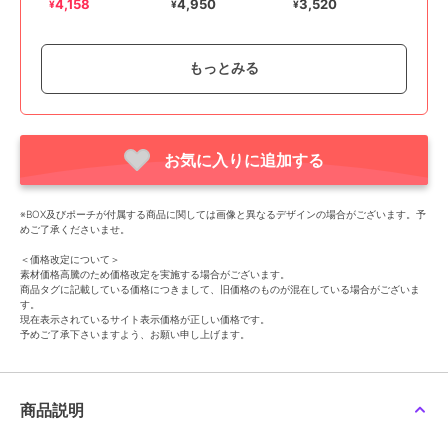
ョーカー/サージカルス
クレス ブルー 天然
コインネックレス ゴー
4,158
4,950
3,520
¥
¥
¥
テンレス/38cm～43cm
石/ビーズネックレス/ス
ルド/ニッケルフリー
テンレス
もっとみる
お気に入りに追加する
フィービィー
フィービィー
フィービィー
【金属アレルギー対応】
【金属アレルギー対応】
【金属アレルギー対応】
※BOX及びポーチが付属する商品に関しては画像と異なるデザインの場合がございます。予
メタリックホースシュー
シャイニーフチミルネッ
レイヤードドロップロン
めご了承くださいませ。
ネックレス ゴールド
クレス シャンパンゴー
グネックレス
3,300
2,970
3,630
再入荷
¥
¥
¥
ステンレス/馬蹄/蹄鉄/ギ
ルド
＜価格改定について＞
フト
素材価格高騰のため価格改定を実施する場合がございます。
商品タグに記載している価格につきまして、旧価格のものが混在している場合がございま
す。
現在表示されているサイト表示価格が正しい価格です。
予めご了承下さいますよう、お願い申し上げます。
期間限定SALE
商品説明
フィービィー
フィービィー
フィービィー
【金属アレルギー対応】
【金属アレルギー対応】
【金属アレルギー対応】