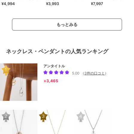
¥4,994
¥3,993
¥7,997
ト・接触冷感
シワ・リンクコーデ
もっとみる
ネックレス・ペンダントの人気ランキング
アンタイトル
5.00
（
3件の口コミ
）
3,465
￥