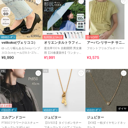
¥888ｸｰﾎﾟﾝ
期間限定SALE
35%OFF
velikoko(ヴェリココ）
オリエンタルトラフィック
アーバンリサーチ サニーレーベル
ゆったり幅もある2wayパンプ
遮光率100％ 自動開閉 男女兼
フロントフリルプルオーバー
ス(3.0cmヒール)[19.5~27cm]
用【26春夏新作】ワンタッチ
¥6,990
¥1,991
¥3,575
ラクチンきれいシューズ
晴雨兼用 折りたたみ傘 /G-
0601
PR
PR
PR
まとめ割
¥1888ｸｰﾎﾟﾝ
¥888ｸｰﾎﾟﾝ
¥888ｸｰﾎﾟﾝ
エルアンドコー
ジュピター
ジュピター
PT850フラワークロスチェー
【SV925】タイリボンモチー
【K18】一粒ダイヤモンドネッ
ンネックレス(45ｃｍ)
フネックレス／ペア／ゴール
クレス