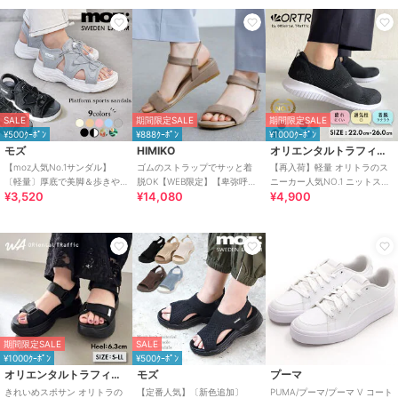
SALE
期間限定SALE
期間限定SALE
¥500ｸｰﾎﾟﾝ
¥888ｸｰﾎﾟﾝ
¥1000ｸｰﾎﾟﾝ
モズ
HIMIKO
オリエンタルトラフィック
【moz人気No.1サンダル】
ゴムのストラップでサッと着
【再入荷】軽量 オリトラのス
〔軽量〕厚底で美脚＆歩きや
脱OK【WEB限定】【卑弥呼
ニーカー人気NO.1 ニットスニ
¥3,520
¥14,080
¥4,900
すい！疲れにくいフィット感
26SS】ゴムストラップサンダ
ーカー スリッポン /3709
のスポーツサンダル
ル/661250
期間限定SALE
SALE
¥1000ｸｰﾎﾟﾝ
¥500ｸｰﾎﾟﾝ
オリエンタルトラフィック
モズ
プーマ
きれいめスポサン オリトラの
【定番人気】〔新色追加〕
PUMA/プーマ/プーマ V コート