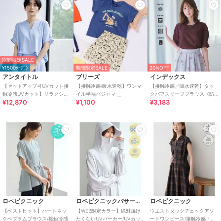
期間限定SALE
¥1500ｸｰﾎﾟﾝ
期間限定SALE
20%OFF
アンタイトル
ブリーズ
インデックス
【セットアップ可UVカット接
【接触冷感/吸水速乾】ワンマ
【接触冷感／吸水速乾】タッ
触冷感UVカット】リラクシー
イル半袖パジャマ ＿
クパフスリーブブラウス《防
¥12,870
¥1,100
¥3,183
キーVネックブラウス
シワ／洗濯機OK／XS～3L／
8col》
ロペピクニック
ロペピクニックパサージュ
ロペピクニック
【ベストヒット】ハートネッ
【WEB限定カラー】絶対焼け
ウエストタックチェックアソ
クペプラムブラウス/接触冷感
たくないUVパーカー/UVカッ
ートワンピース/接触冷感・防