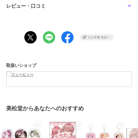
ハートマークをクリックし、お気に入りに登録
【金属アレルギー対応】
<2点セット>【金属アレ
<2点セット>【金属アレ
レビュー・口コミ
ラディアンスビジューY
ルギー対応】2setレイヤ
ルギー対応】2setレイヤ
完売商品の再入荷通知や、ラスト1点の通知、セールの通知も受け取
ラインネックレス シャ
ードチョーカーロープネ
ードチョーカーロープネ
3,190
4,950
4,950
再入荷
再入荷
再入荷
¥
¥
¥
ることができます。
ンパンゴールド
ックレス ゴールド
ックレス シルバー
▼ブランドのお気に入り登録
新商品や再入荷等、いち早くブランドのお得な情報を受け取ることが
できます。
[型番:59254-1155-]
取扱いショップ
ブランド
フィービィー
フィービィー
フィービィー
フィービィー
【金属アレルギー対応】
【金属アレルギー対応】
【金属アレルギー対応】
ショップ
フィービィー
スリービジューミニハー
プチベゼルストーンネッ
ダブルチェーンネックレ
トネックレス シャンパ
クレス シャンパンゴー
ス ゴールド/サージカ
3,630
3,300
3,960
再入荷
再入荷
¥
¥
¥
商品カテゴリ
アクセサリー・ヘアアクセサリー
ンゴールド
ルド
ルステンレス
／
ネックレス・ペンダント
性別タイプ
レディース
美松堂からあなたへのおすすめ
アクセサリー・ヘアアクセサリー
／
ネックレス・ペンダント
カラー
シルバー
サイズ
F
期間限定SALE