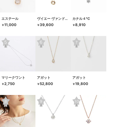
エステール
ヴイエー ヴァンドーム青山
カナル４℃
11,000
39,600
8,910
￥
￥
￥
マリークワント
アガット
アガット
2,750
52,800
19,800
￥
￥
￥