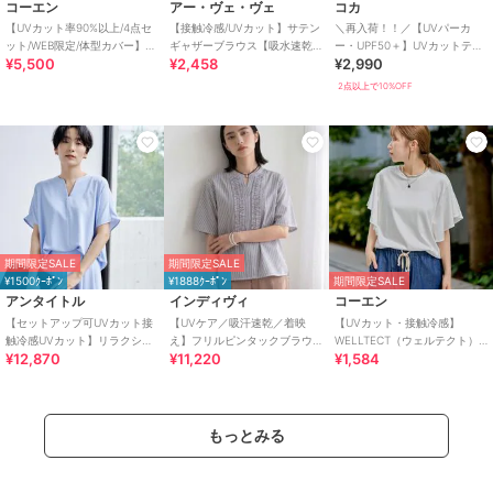
コーエン
アー・ヴェ・ヴェ
コカ
【UVカット率90%以上/4点セ
【接触冷感/UVカット】サテン
＼再入荷！！／【UVパーカ
ット/WEB限定/体型カバー】シ
ギャザーブラウス【吸水速乾/
ー・UPF50＋】UVカットティ
¥5,500
¥2,458
¥2,990
ュシュ付きアソートスイムウ
イージーケア】
アードパーカー 全4色
エア（イン
2点以上で10%OFF
期間限定SALE
期間限定SALE
¥1500ｸｰﾎﾟﾝ
¥1888ｸｰﾎﾟﾝ
期間限定SALE
アンタイトル
インディヴィ
コーエン
【セットアップ可UVカット接
【UVケア／吸汗速乾／着映
【UVカット・接触冷感】
触冷感UVカット】リラクシー
え】フリルピンタックブラウ
WELLTECT（ウェルテクト）
¥12,870
¥11,220
¥1,584
キーVネックブラウス
ス
USAコットン フレアスリーブ
Tシャツ（イ
もっとみる