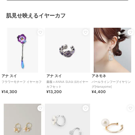
肌見せ映えるイヤーカフ
アナ スイ
アナ スイ
アネモネ
フラワーモチーフ イヤーカフ
薔薇＋ANNA SUIロゴのイヤー
パールラインフープイヤリン
カフセット
グ[Hanayome]
¥14,300
¥13,200
¥4,400