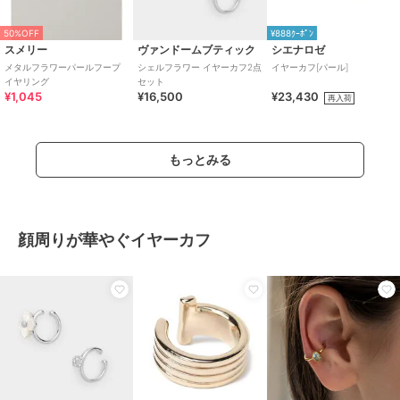
50%OFF
¥888ｸｰﾎﾟﾝ
スメリー
ヴァンドームブティック
シエナロゼ
メタルフラワーパールフープ
シェルフラワー イヤーカフ2点
イヤーカフ[パール]
イヤリング
セット
¥1,045
¥16,500
¥23,430
再入荷
もっとみる
顔周りが華やぐイヤーカフ