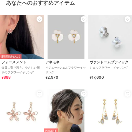
あなたへのおすすめアイテム
期間限定SALE
フォースメント
アネモネ
ヴァンドームブティック
毎日に寄り添う、やさしい輝
ビジュー×シェルフラワーイヤ
シェルフラワー イヤリング
きのフラワーイヤリング
リング
¥888
¥2,970
¥17,600
20%OFF