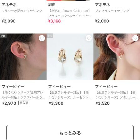
アネモネ
組曲
アネモネ
フラワーが揺れるイヤリング
【2WAY・Flower Collection】
プチフラワーイヤリング
フラワー×パールライク イヤ
¥2,090
¥3,168
¥2,090
リング
PR
PR
PR
フィービィー
フィービィー
フィービィー
【痛くないシリーズ/金属アレ
【金属アレルギー対応】【痛
【金属アレルギー対応】【痛
ルギー対応】クラスパールラ
くないシリーズ】ルーセント
くないシリーズ】メタルルー
イトフィットイヤリング
ビジューライトフィットイヤ
プフィットイヤリング ゴー
2,970
3,300
3,520
再入荷
¥
¥
¥
リング ローズゴールド
ルド
もっとみる