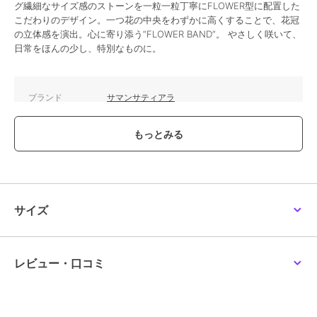
グ繊細なサイズ感のストーンを一粒一粒丁寧にFLOWER型に配置した
こだわりのデザイン。一つ花の中央をわずかに高くすることで、花冠
の立体感を演出。心に寄り添う“FLOWER BAND”。 やさしく咲いて、
日常をほんの少し、特別なものに。
ブランド
サマンサティアラ
ショップ
サマンサティアラ
商品カテゴリ
アクセサリー・ヘアアクセサリー
／
イヤリング・イヤーカフ
性別タイプ
レディース
アクセサリー・ヘアアクセサリー
／
イヤリング・イヤーカフ
サイズ
カラー
SILVER PGﾒｯｷ
サイズ
FREE
レビュー・口コミ
素材
SILVER PGﾒｯｷ×ｷｭｰﾋﾞｯｸｼﾞﾙｺﾆｱ
商品のお取り扱い方法
原産国
中国