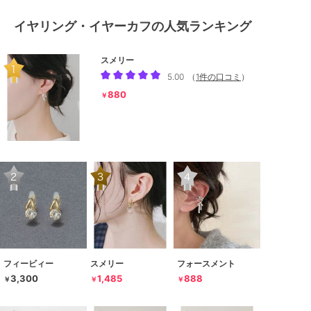
イヤリング・イヤーカフの人気ランキング
スメリー
5.00
（
1件の口コミ
）
880
￥
フィービィー
スメリー
フォースメント
3,300
1,485
888
￥
￥
￥