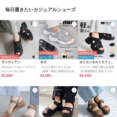
毎日履きたいカジュアルシューズ
期間限定SALE
期間限定SALE
期間限定SALE
¥500ｸｰﾎﾟﾝ
¥1000ｸｰﾎﾟﾝ
ヴィヴィアン
モズ
オリエンタルトラフィック
やわらかソールレースアップ
【moz人気No.1サンダル】
スニーカー感覚で履ける 軽量
スニーカーサンダル
〔軽量〕厚底で美脚＆歩きや
【26春夏新作】厚底 ナイロン
¥2,690
¥3,190
¥5,450
すい！疲れにくいフィット感
スポーツサンダル /OT3232
のスポーツサンダル