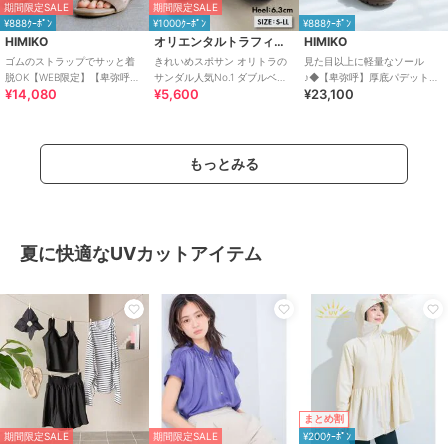
期間限定SALE
期間限定SALE
¥888ｸｰﾎﾟﾝ
¥1000ｸｰﾎﾟﾝ
¥888ｸｰﾎﾟﾝ
HIMIKO
オリエンタルトラフィック
HIMIKO
ゴムのストラップでサッと着
きれいめスポサン オリトラの
見た目以上に軽量なソール
脱OK【WEB限定】【卑弥呼
サンダル人気No.1 ダブルベル
♪◆【卑弥呼】厚底パデットサ
¥14,080
¥5,600
¥23,100
26SS】ゴムストラップサンダ
ト スポーツサンダル /42207
ンダル/661201
ル/661250
もっとみる
夏に快適なUVカットアイテム
まとめ割
期間限定SALE
期間限定SALE
¥200ｸｰﾎﾟﾝ