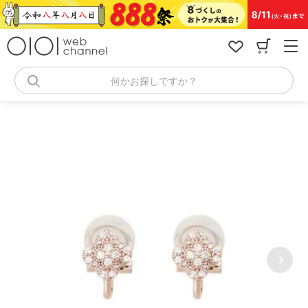
コ
ン
テ
ン
ツ
へ
何かお探しですか？
ス
キ
ッ
プ