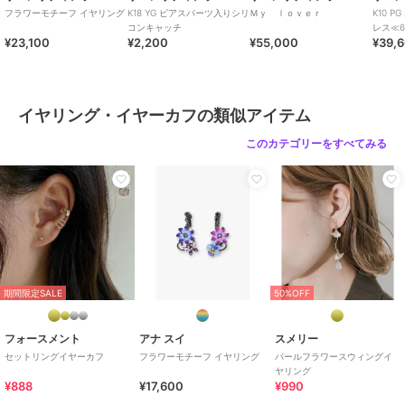
フラワーモチーフ イヤリング
K18 YG ピアスパーツ入りシリ
Ｍｙ ｌｏｖｅｒ
K10 
コンキャッチ
レス≪6
¥23,100
¥2,200
¥55,000
¥39,
イヤリング・イヤーカフの類似アイテム
このカテゴリーをすべてみる
期間限定SALE
50%OFF
フォースメント
アナ スイ
スメリー
セットリングイヤーカフ
フラワーモチーフ イヤリング
パールフラワースウィングイ
ヤリング
¥888
¥17,600
¥990