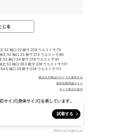
とじる
袖丈:52 袖口:22 裾寸:208 ウエスト寸:75
 袖丈:52 袖口:23 裾寸:213 ウエスト寸:80
丈:52 袖口:24 裾寸:218 ウエスト寸:91
袖丈:53 袖口:26.5 裾寸:228 ウエスト寸:101
54.5 袖口:29 裾寸:238 ウエスト寸:111
過去注文商品のサイズを参照する
身長別着用感ガイド
サイズ表示の見方
対応サイズ[身体サイズ]を表しています。
試着する
プライバシーポリシー