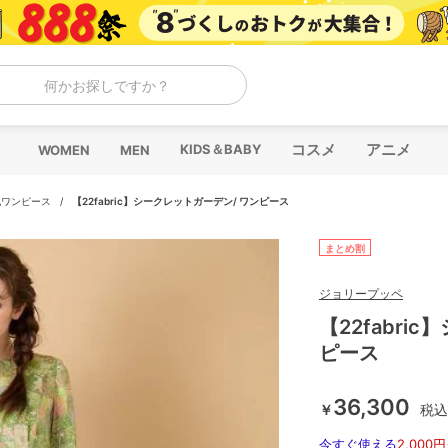
何かお探しですか？
コスメ
アニメ
KIDS＆BABY
WOMEN
MEN
他ワンピース
/
【22fabric】シークレットガーデン/ ワンピース
まとめ割
ジョリープッペ
【22fabri
ピース
36,300
￥
税込
今すぐ使える
2,000円