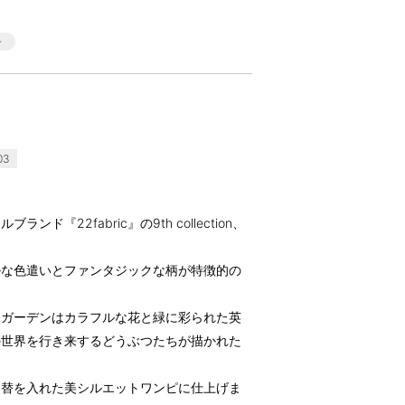
03
『22fabric』の9th collection、
。
ルな色遣いとファンタジックな柄が特徴的の
トガーデンはカラフルな花と緑に彩られた英
の世界を行き来するどうぶつたちが描かれた
切替を入れた美シルエットワンピに仕上げま