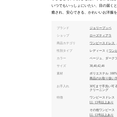
いつでもいっしょにいたい、目の届く
癒され、安心できる、かわいいお洋服
ブランド
ジョリープッペ
ショップ
ローズティアラ
商品カテゴリ
ワンピースドレス
性別タイプ
レディース
(
ワン
カラー
ベージュ、ダーク
サイズ
38,40,42,46
素材
ポリエステル: 10
商品のお取り扱い
お手入れ
30℃まで手洗い可
クリーニング
特徴
ワンピースドレス
LL･13号以上あり
その他ワンピース
LL･13号以上あり