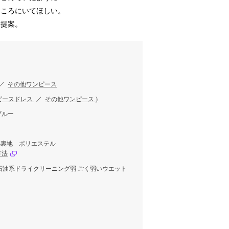
ところにいてほしい。
を提案。
／
その他ワンピース
ピースドレス
／
その他ワンピース
)
ブルー
0%裏地 ポリエステル
方法
 石油系ドライクリーニング弱 ごく弱いウエット