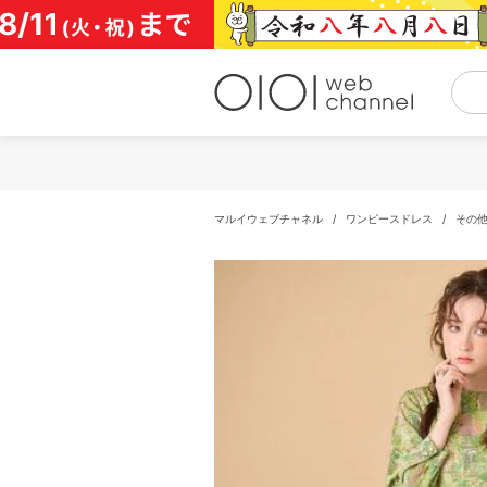
コ
ン
テ
ン
ツ
へ
ス
キ
ッ
プ
マルイウェブチャネル
/
ワンピースドレス
/
その