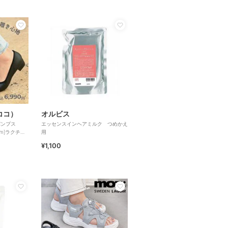
リココ）
オルビス
パンプス
エッセンスインヘアミルク つめかえ
7cm]ラクチン
用
¥1,100