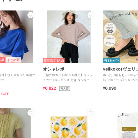
LE
まとめ割
期間限定SALE
¥888ｸｰﾎﾟﾝ
オシャレボ
velikoko(ヴェ
能付】ひんやりフリル袖ブ
【紫外線カット率99％以上】ラッシ
ゆったり幅もある2way
ャツ
ュガード×レギンス 付き タンキニ
(3.0cmヒール)[19.5~2
きれいシューズ
¥6,822
¥6,990
再入荷
%OFF