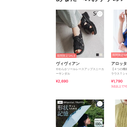
期間限定SA
期間限定SALE
ヴィヴィアン
アロッタ
やわらかソールレースアップスニーカ
【４つの機
ーサンダル
ラウスＴシ
¥2,690
¥1,790
3点以上で10