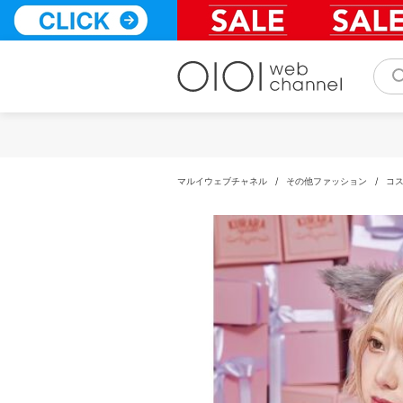
コ
ン
テ
ン
ツ
へ
ス
キ
ッ
プ
マルイウェブチャネル
/
その他ファッション
/
コ