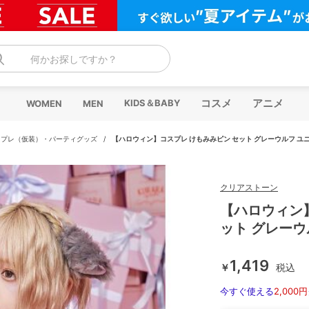
何かお探しですか？
コスメ
アニメ
KIDS＆BABY
WOMEN
MEN
スプレ（仮装）・パーティグッズ
/
【ハロウィン】コスプレ けもみみピン セット グレーウルフ ユ
クリアストーン
【ハロウィン
ット グレーウ
1,419
￥
税込
今すぐ使える
2,000円