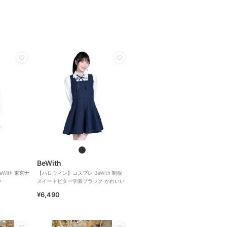
BeWith
With 東京ナ
【ハロウィン】コスプレ BeWith 制服
い
スイートビター学園ブラック かわいい
¥6,490