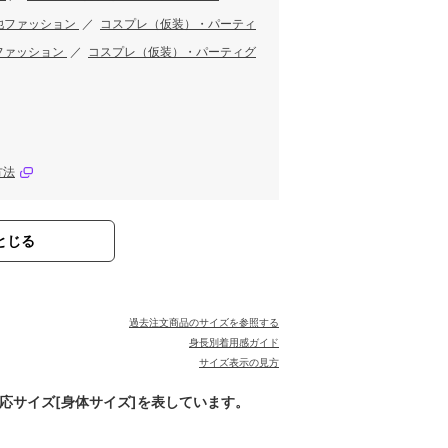
他ファッション
／
コスプレ（仮装）・パーティ
ファッション
／
コスプレ（仮装）・パーティグ
方法
とじる
過去注文商品のサイズを参照する
身長別着用感ガイド
サイズ表示の見方
対応サイズ[身体サイズ]を表しています。