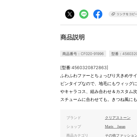
商品説明
商品番号：CF020-91996
型番：4560320
[型番:4560320872863]
ふわふわファーとちょっぴり大きめサ
ピンタイプなので、地毛にもウィッグ
やキャラコス、組み合わせ＆カスタム
スチュームに合わせても。きつね風に
ブランド
クリアストーン
ショップ
Maris Japan
商品カテゴリ
その他ファッショ