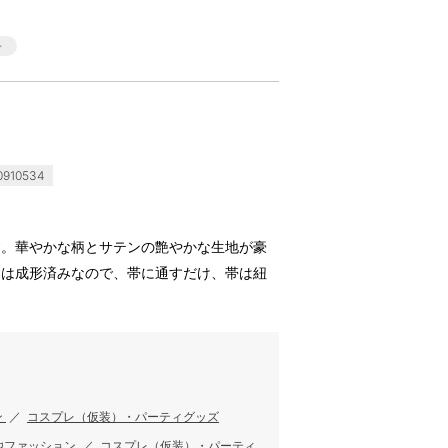
910534
す。華やかな柄とサテンの艶やかな生地が豪
りは成形済みなので、帯に通すだけ、帯は紐
ン
／
コスプレ（仮装）・パーティグッズ
他ファッション
／
コスプレ（仮装）・パーティ