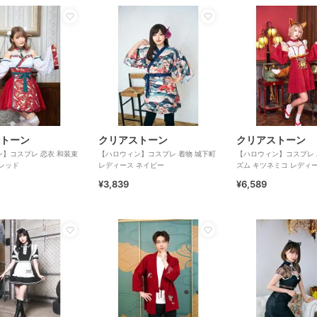
トーン
クリアストーン
クリアストーン
】コスプレ 恋衣 和装束
【ハロウィン】コスプレ 着物 城下町
【ハロウィン】コスプレ
レッド
レディース ネイビー
ズム キツネミコ レディ
¥3,839
¥6,589