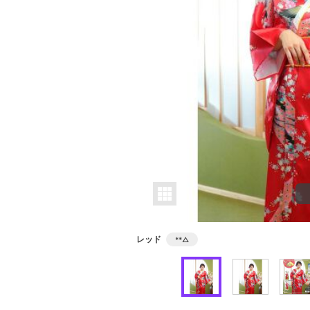
レッド
**
△