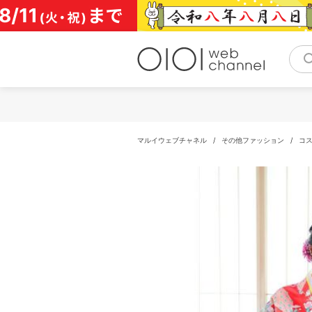
コ
ン
テ
ン
ツ
へ
ス
キ
ッ
プ
マルイウェブチャネル
/
その他ファッション
/
コ