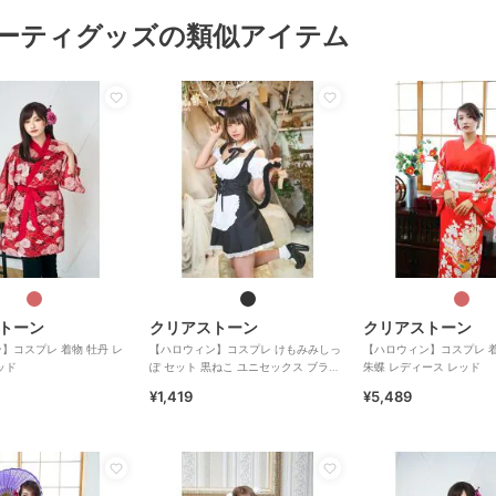
ーティグッズの類似アイテム
トーン
クリアストーン
クリアストーン
】コスプレ 着物 牡丹 レ
【ハロウィン】コスプレ けもみみしっ
【ハロウィン】コスプレ 着
ッド
ぽ セット 黒ねこ ユニセックス ブラッ
朱蝶 レディース レッド
ク
¥1,419
¥5,489