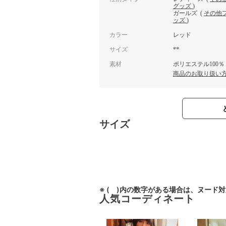
グッズ
)
ガールズ
(
その他
ッズ
)
カラー
レッド
サイズ
**
素材
ポリエステル100％
商品のお取り扱い
サイズ
※ ( )内の数字がある場合は、ヌード
人気コーディネート