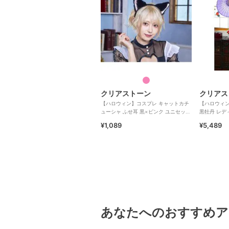
クリアストーン
クリアス
【ハロウィン】コスプレ キャットカチ
【ハロウィン
ューシャ ふせ耳 黒×ピンク ユニセック
黒牡丹 レデ
ス
¥1,089
¥5,489
あなたへのおすすめア