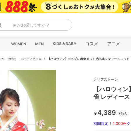
何かお探しですか？
コスメ
アニメ
KIDS＆BABY
WOMEN
MEN
スプレ（仮装）・パーティグッズ
/
【ハロウィン】コスプレ 着物 セット 赤孔雀 レディース レッド
クリアストーン
【ハロウィン】
雀 レディース
4,389
￥
税込
期間限定！
4,000円
ク