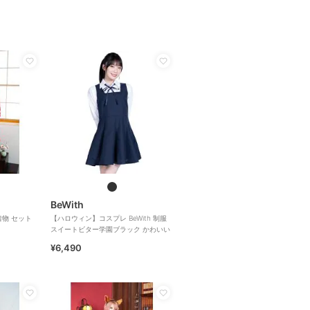
BeWith
物 セット
【ハロウィン】コスプレ BeWith 制服
スイートビター学園ブラック かわいい
¥6,490