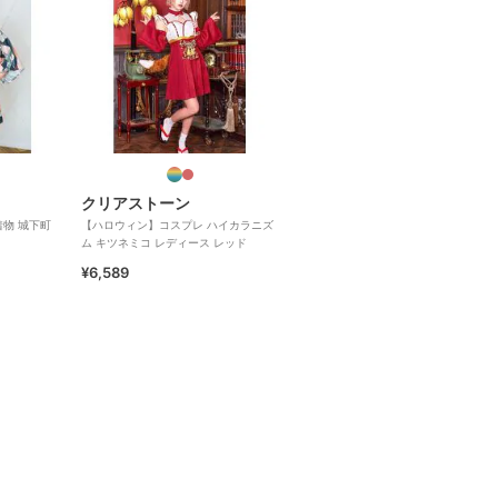
クリアストーン
物 城下町
【ハロウィン】コスプレ ハイカラニズ
ム キツネミコ レディース レッド
¥6,589