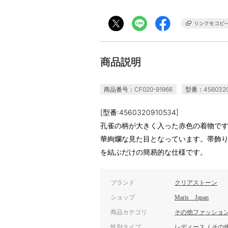
商品説明
商品番号：CF020-91966
型番：4560320
[型番:4560320910534]
孔雀の柄が大きく入った赤色の着物で
華絢爛な見た目となっています。帯飾
を結ぶだけの簡易的な仕様です。
ブランド
クリアストーン
ショップ
Maris Japan
商品カテゴリ
その他ファッショ
性別タイプ
レディース
(
その