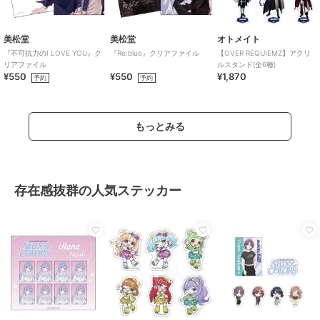
美松堂
美松堂
オトメイト
『不可抗力のI LOVE YOU』ク
『Re:blue』クリアファイル
【OVER REQUIEMZ】アクリ
リアファイル
ルスタンド(全6種)
¥550
¥550
¥1,870
予約
予約
もっとみる
存在感抜群の人気ステッカー