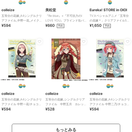
colleize
美松堂
Eureka! STORE in OIOI
五等分の花嫁_A4シングルクリ
『Re:blue』×『不可抗力のI
TVスペシャルアニメ「五等分
アファイル_中野一花_メイクア
LOVE YOU』ブラインド缶バ
の花嫁＊」クリアファイル5種
¥594
¥660
¥1,650
ップ
ッジ（全6種）
セット
予約
予約
colleize
colleize
colleize
五等分の花嫁_A4シングルクリ
五等分の花嫁_シングルクリア
五等分の花嫁_A4シングルクリ
アファイル 中野一花/チョコミ
ファイル 中野五月 カレッ
アファイル 中野二乃/チョコミ
¥594
¥528
¥594
ントGAL
ジスタイル
ントGAL
もっとみる