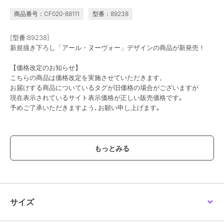
商品番号：CF020-88111
型番：89238
[型番:89238]
新規描き下ろし「アール・ヌーヴォー」デザインの商品が新発売！
【価格改定のお知らせ】
こちらの商品は価格改定を実施させていただきます。
お届けする商品についているタグが旧価格の場合がございますが
現在表示されているサイト表示価格が正しい販売価格です｡
予めご了承いただきますよう､お願い申し上げます｡
この商品は、不良品のみ返品を承ります
ブランド
colleize
ショップ
コレイズ
商品カテゴリ
すべてのその他アニメ・ゲーム系
グッズ
／
その他アニメ・ゲーム
サイズ
系グッズ
カラー
＊＊