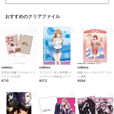
おすすめのクリアファイル
colleize
colleize
colleize
五等分の花嫁*_3 o'clock クリ
ラブライブ！虹ヶ咲学園スク
銀魂_A4シングルクリアファイ
アファイル(五月)
ールアイドル同好会_クリアフ
ル_神楽
¥715
¥572
¥594
ァイル／近江 彼方