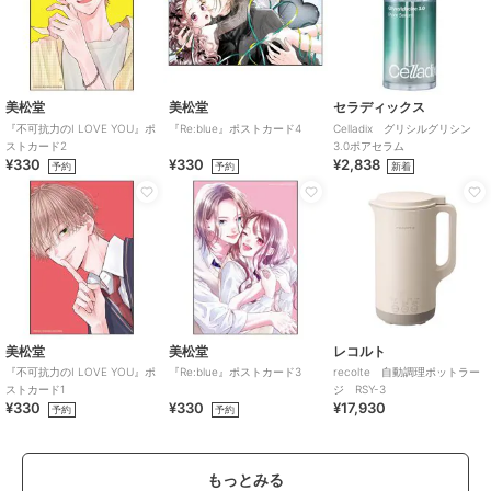
美松堂
美松堂
セラディックス
『不可抗力のI LOVE YOU』ポ
『Re:blue』ポストカード4
Celladix グリシルグリシン
ストカード2
3.0ポアセラム
¥330
¥330
¥2,838
予約
予約
新着
美松堂
美松堂
レコルト
『不可抗力のI LOVE YOU』ポ
『Re:blue』ポストカード3
recolte 自動調理ポットラー
ストカード1
ジ RSY-3
¥330
¥330
¥17,930
予約
予約
もっとみる