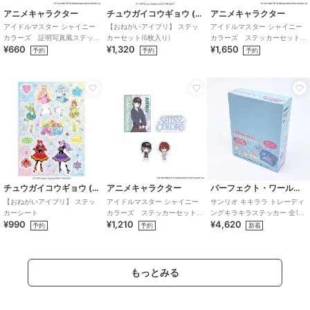
アニメキャラクター
チュウガイコウギョウ (Chugai Mining)
アニメキャラクター
アイドルマスター シャイニー
【おねがいアイプリ】 ステッ
アイドルマスター シャイニー
カラーズ 証明写真風ステッ
カーセット(6枚入り)
カラーズ ステッカーセット
¥660
¥1,320
¥1,650
カー (鈴木羽那)
(283プロ ノクチル)
予約
予約
予約
チュウガイコウギョウ (Chugai Mining)
アニメキャラクター
パーフェクト・ワールド・トーキョー
【おねがいアイプリ】 ステッ
アイドルマスター シャイニー
サンリオ キキララ トレーディ
カーシート
カラーズ ステッカーセット
ングキラキラステッカー 全12
¥990
¥1,210
¥4,620
(283プロ シーズ)
種 コンプリートBOX Sanrio
予約
予約
新着
もっとみる