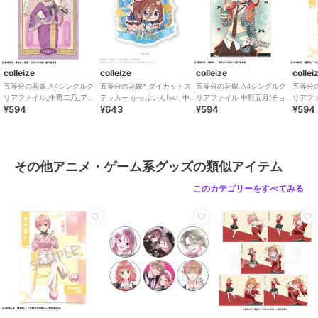
colleize
colleize
colleize
collei
五等分の花嫁_A4シングルク
五等分の花嫁*_ダイカットス
五等分の花嫁_A4シングルク
五等分
リアファイル_中野二乃_アー
テッカー かっぷいん!ver. 中
リアファイル 中野五月/チョ
リアフ
¥594
¥643
¥594
¥594
ルヌーヴォー
野三玖
コミントGAL
クアッ
その他アニメ・ゲーム系グッズの類似アイテム
このカテゴリーをすべてみる