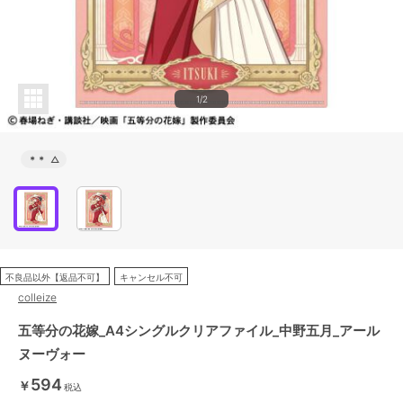
1/2
＊＊
△
不良品以外【返品不可】
キャンセル不可
colleize
五等分の花嫁_A4シングルクリアファイル_中野五月_アール
ヌーヴォー
594
￥
税込