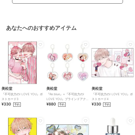
あなたへのおすすめアイテム
美松堂
美松堂
美松堂
『不可抗力のI LOVE YOU』ポ
『Re:blue』×『不可抗力のI
『不可抗力のI LOVE YOU』ポ
ストカード3
LOVE YOU』ブラインドアク
ストカード4
¥330
¥880
¥330
リルキーホルダー（全6種）
予約
予約
予約