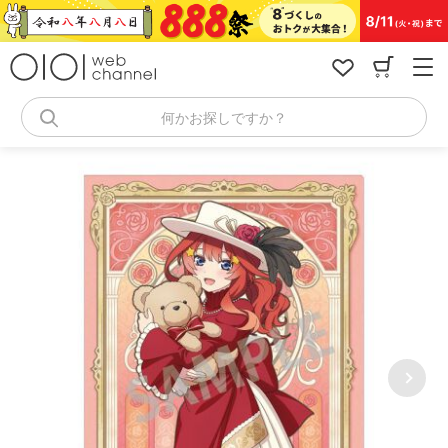
コ
ン
テ
ン
ツ
へ
何かお探しですか？
ス
キ
ッ
プ