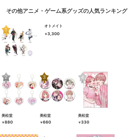
その他アニメ・ゲーム系グッズの人気ランキング
オトメイト
3,300
￥
美松堂
美松堂
美松堂
880
660
330
￥
￥
￥