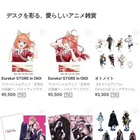
デスクを彩る、愛らしいアニメ雑貨
Eureka! STORE in OIOI
Eureka! STORE in OIOI
オトメイト
TVスペシャルアニメ「五等分
TVスペシャルアニメ「五等分
【オランピアソワレ
の花嫁＊」バストアップアク
の花嫁＊」バストアップアク
Catharsis】ビッグアクリルス
¥5,500
¥5,500
¥3,300
リルメガスタンド 四葉
リルメガスタンド 五月
タンド(全7種)
予約
予約
予約