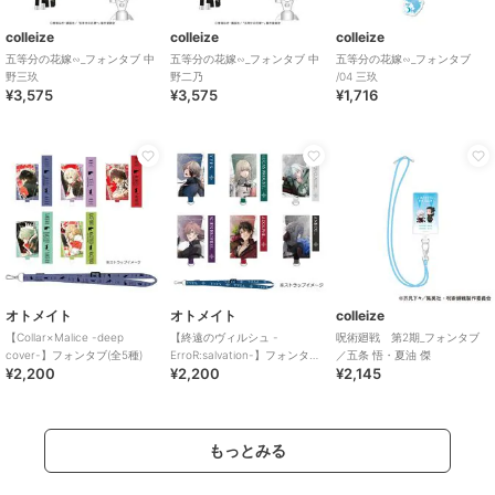
colleize
colleize
colleize
五等分の花嫁∽_フォンタブ 中
五等分の花嫁∽_フォンタブ 中
五等分の花嫁∽_フォンタブ
野三玖
野二乃
/04 三玖
¥3,575
¥3,575
¥1,716
オトメイト
オトメイト
colleize
【Collar×Malice -deep
【終遠のヴィルシュ -
呪術廻戦 第2期_フォンタブ
cover-】フォンタブ(全5種)
ErroR:salvation-】フォンタブ
／五条 悟・夏油 傑
¥2,200
¥2,200
¥2,145
(全6種)
もっとみる