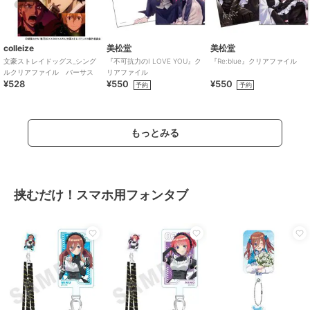
colleize
美松堂
美松堂
文豪ストレイドッグス_シング
『不可抗力のI LOVE YOU』ク
『Re:blue』クリアファイル
ルクリアファイル バーサス
リアファイル
¥528
¥550
¥550
予約
予約
もっとみる
挟むだけ！スマホ用フォンタブ