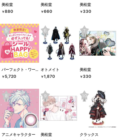
美松堂
美松堂
美松堂
880
660
330
￥
￥
￥
パーフェクト・ワールド・トーキョー
オトメイト
美松堂
5,720
1,870
330
￥
￥
￥
アニメキャラクター
美松堂
クラックス