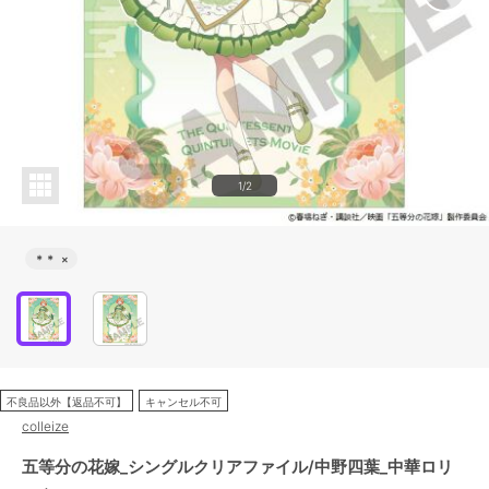
1/2
＊＊
×
不良品以外【返品不可】
キャンセル不可
colleize
五等分の花嫁_シングルクリアファイル/中野四葉_中華ロリ