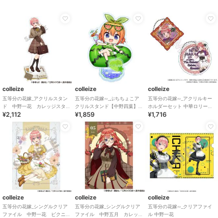
colleize
colleize
colleize
五等分の花嫁_アクリルスタン
五等分の花嫁∽_ぷちちょこア
五等分の花嫁∽_アクリルキー
ド 中野一花 カレッジスタ
クリルスタンド【中野四葉】
ホルダーセット 中華ロリータ
¥2,112
¥1,859
¥1,716
イル
バカンスver.
ver. 中野二乃
colleize
colleize
colleize
五等分の花嫁_シングルクリア
五等分の花嫁_シングルクリア
五等分の花嫁∽_クリアファイ
ファイル 中野一花 ピクニ
ファイル 中野五月 カレッ
ル 中野一花