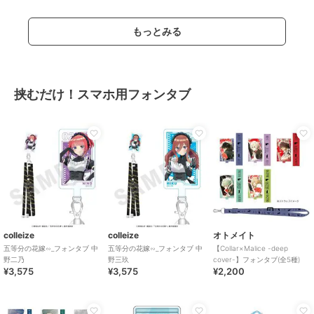
もっとみる
挟むだけ！スマホ用フォンタブ
colleize
colleize
オトメイト
五等分の花嫁∽_フォンタブ 中
五等分の花嫁∽_フォンタブ 中
【Collar×Malice -deep
野二乃
野三玖
cover-】フォンタブ(全5種)
¥3,575
¥3,575
¥2,200