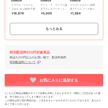
colleize
colleize
colleize
リコリス・リコイル
デート・ア・ライブV_描
ドラゴンクエスト_純喫
_Zippo ver.2(錦木千束)
き下ろしラバーマット
茶スライム マッチ箱メ
夜刀神十香 ナイトウェ
モ
16,874
5,005
1,584
¥
¥
¥
ア ver.
もっとみる
特別配送料650円対象商品
colleize
colleize
colleize
税込8,000円以上のお買い物で、配送料無料
リコリス・リコイル_ア
クレヨンしんちゃん
ポケットモンスター_ポ
特別配送料について
クリルガンスタンド 井
_CYS-42 ぷっクリアデ
ケモンカードゲーム ス
ノ上たきな
コシール A 野原家&春日
カーレット&バイオレッ
3,300
660
1,105
¥
¥
¥
部防衛隊
ト スタートデッキ
Generati
お気に入りに追加する
※こちらの商品は複数のサイトで在庫を共有しておりますので、同時にご注文があった場
合、売り切れとなってしまう事がございます。
この場合は売り切れ商品のみ、ご注文をキャンセルさせていただいております。あらかじ
めご了承くださいませ。