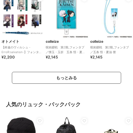
オトメイト
colleize
colleize
【終遠のヴィルシュ -
呪術廻戦 第2期_フォンタブ
呪術廻戦 第2期_フォンタブ
ErroR:salvation-】フォンタブ
／懐玉・玉折 五条 悟・夏油
／五条 悟・夏油 傑
¥2,200
¥2,145
¥2,145
(全6種)
傑 B
もっとみる
人気のリュック・バックパック