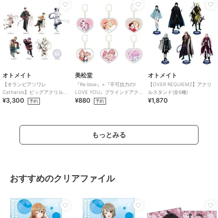
オトメイト
美松堂
オトメイト
【オランピアソワレ
『Re:blue』×『不可抗力のI
【OVER REQUIEMZ】アクリ
Catharsis】ビッグアクリルス
LOVE YOU』ブラインドアク
ルスタンド(全6種)
¥3,300
¥880
¥1,870
タンド(全7種)
リルキーホルダー（全6種）
予約
予約
もっとみる
おすすめのクリアファイル