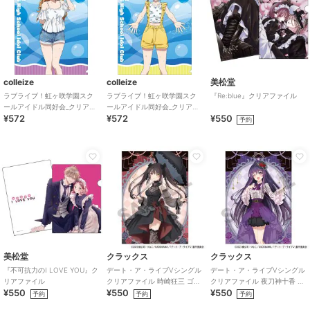
colleize
colleize
美松堂
ラブライブ！虹ヶ咲学園スク
ラブライブ！虹ヶ咲学園スク
『Re:blue』クリアファイル
ールアイドル同好会_クリアフ
ールアイドル同好会_クリアフ
¥572
¥572
¥550
ァイル／近江 彼方
ァイル／中須 かすみ
予約
美松堂
クラックス
クラックス
『不可抗力のI LOVE YOU』ク
デート・ア・ライブVシングル
デート・ア・ライブVシングル
リアファイル
クリアファイル 時崎狂三 ゴシ
クリアファイル 夜刀神十香 ゴ
¥550
¥550
¥550
ックドール
シックドール
予約
予約
予約