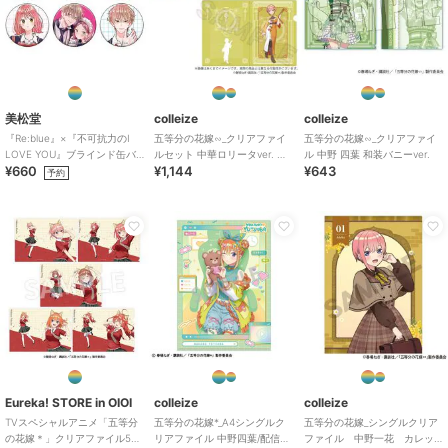
colleize
colleize
colleize
夏目友人帳_(サイズ/XL)_
シノビマスター 閃乱カ
機動戦士Ζガンダム
美松堂
colleize
colleize
ニャンコ先生 デフォル
グラ NEW LINK_スリム
_ROBOT魂＜SIDE MS＞
『Re:blue』×『不可抗力のI
五等分の花嫁∽_クリアファイ
五等分の花嫁∽_クリアファイ
メAni-Art Tシャツ キミ
タペストリー vol.3 両備
RX-178 ガンダムMk-
5,691
3,575
12,155
¥
¥
¥
LOVE YOU』ブラインド缶バ
ルセット 中華ロリータver. 中
ル 中野 四葉 和装バニーver.
ドリメンズ
B
II（エゥーゴ仕様）
¥660
¥1,144
¥643
ッジ（全6種）
野一花
予約
colleize
colleize
colleize
【ランダム】名探偵プリ
私を喰べたい、ひとでな
ブルーロック_A4シング
キュア!_プリキュアブレ
し_社 美胡 BIGアクリル
ルクリアファイル 潔
ス 【BOX/6個入り】
スタンド
世一・糸師 凛／アクロ
3,168
2,376
594
¥
¥
¥
バットサッカー
Eureka! STORE in OIOI
colleize
colleize
TVスペシャルアニメ「五等分
五等分の花嫁*_A4シングルク
五等分の花嫁_シングルクリア
の花嫁＊」クリアファイル5種
リアファイル 中野四葉/配信者
ファイル 中野一花 カレッ