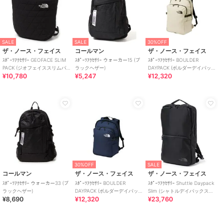
SALE
SALE
30%OFF
ザ・ノース・フェイス
コールマン
ザ・ノース・フェイス
ｽﾎﾟｰﾂｱｸｾｻﾘｰ GEOFACE SLIM
ｽﾎﾟｰﾂｱｸｾｻﾘｰ ウォーカー15 (ブ
ｽﾎﾟｰﾂｱｸｾｻﾘｰ BOULDER
PACK (ジオフェイススリムパ
ラックヘザー)
DAYPACK (ボルダーデイパッ
¥10,780
¥5,247
¥12,320
ック)
ク)
30%OFF
SALE
コールマン
ザ・ノース・フェイス
ザ・ノース・フェイス
ｽﾎﾟｰﾂｱｸｾｻﾘｰ ウォーカー33 (ブ
ｽﾎﾟｰﾂｱｸｾｻﾘｰ BOULDER
ｽﾎﾟｰﾂｱｸｾｻﾘｰ Shuttle Daypack
ラックヘザー)
DAYPACK (ボルダーデイパッ
Slim (シャトルデイパックスリ
¥8,690
¥12,320
¥23,760
ク)
ム)