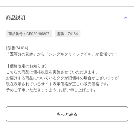
colleize
colleize
colleize
ドラゴンクエスト_スマ
スマイルスライム_コス
ハイキュー!!_Cherigem
商品説明
イルスライム コスメ&ビ
メ&ビューティー スライ
Sticker 宮侑・宮治
ューティー ヘッドマッ
ムのヘアクリップ2P
5,005
1,001
792
新着
¥
¥
¥
サージャー ベホマスラ
イム
商品番号：CF020-86897
型番：74184
[型番:74184]
「五等分の花嫁」から「シングルクリアファイル」が登場です！
【価格改定のお知らせ】
こちらの商品は価格改定を実施させていただきます。
colleize
colleize
colleize
お届けする商品についているタグが旧価格の場合がございますが
グリッドマン ユニバー
ちいかわ_Play Charm シ
リコリス・リコイル_た
現在表示されているサイト表示価格が正しい販売価格です｡
ス_アクリルスタンド 南
ーサー
きなの銃 ラバーマット
予めご了承いただきますよう､お願い申し上げます｡
夢芽/星空デート
2,376
2,376
5,005
¥
¥
¥
この商品は、不良品のみ返品を承ります
ブランド
colleize
ショップ
コレイズ