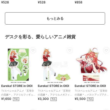
¥528
¥528
¥858
ック
ジスタイル
もっとみる
デスクを彩る、愛らしいアニメ雑貨
Eureka! STORE in OIOI
Eureka! STORE in OIOI
Eureka! STORE in OIOI
TVスペシャルアニメ「五等分
TVスペシャルアニメ「五等分
TVスペシャルアニメ「五等分
の花嫁＊」アクリルフィギュ
の花嫁＊」アクリルメガフィ
の花嫁＊」バストアップアク
¥1,650
¥3,300
¥5,500
ア 四葉
ギュア 四葉
リルメガスタンド 五月
予約
予約
予約