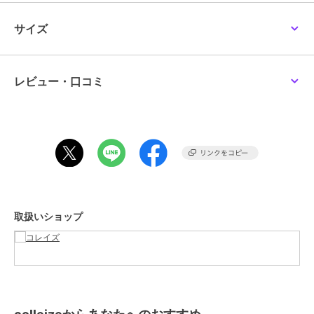
商品カテゴリ
すべてのその他アニメ・ゲーム系
グッズ
／
その他アニメ・ゲーム
サイズ
colleize
colleize
colleize
系グッズ
リコリス・リコイル
ゴールデンカムイ_ビィ
ちいかわ_フェイス巾着
_Zippo ver.2(井上たきな)
ズニィズ クルーネックT
（ちいかわ）
カラー
＊＊
シャツB(札幌世界ホテル)
16,874
5,720
1,980
¥
¥
¥
サイズ
＊＊
レビュー・口コミ
素材
PP
商品のお取り扱い方法
colleize
colleize
colleize
HUNTER×HUNTER_トレ
ハローキティ_日焼け 冷
NARUTO-ナルト- 疾風
取扱いショップ
ーディング Ani-Art
水筒 RC-1208
伝_クリアファイル デイ
clear label 第2弾 アクリ
ダラ
12,672
2,002
572
¥
¥
¥
ル