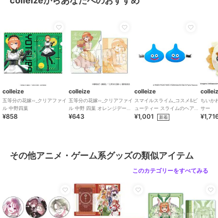
colleizeからあなたへのおすすめ
colleize
colleize
colleize
ブレイクマイケース_プ
【再販】ハイキュー!!_ち
ちいかわ_もちころりん
リズムミニステッカー 8.
みけもますこっと 12 角
ちいかわ
槻本大河
名倫太郎
643
2,860
1,716
¥
¥
¥
colleize
colleize
colleize
collei
五等分の花嫁∽_クリアファイ
五等分の花嫁∽_クリアファイ
スマイルスライム_コスメ&ビ
ちいか
ル 中野四葉
ル 中野 四葉 オレンジデー
ューティー スライムのヘアク
サー
¥858
¥643
¥1,001
¥1,71
ver.
リップ2P
新着
colleize
colleize
colleize
その他アニメ・ゲーム系グッズの類似アイテム
ちいかわ_もちころりん
ドラゴンクエスト スマ
ハイキュー!!_アクリルス
シーサー
イルスライム_ダストボ
タンド2 1.日向翔陽
このカテゴリーをすべてみる
ックス ツボック
1,716
5,720
2,574
¥
¥
¥