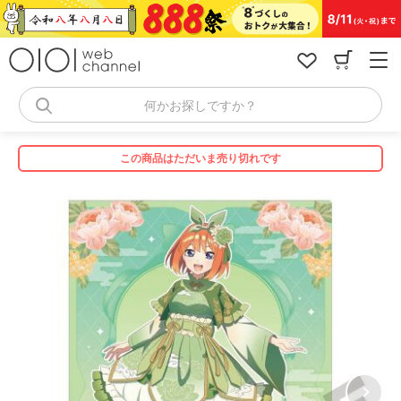
コ
ン
テ
ン
ツ
へ
何かお探しですか？
ス
キ
ッ
この商品はただいま売り切れです
プ