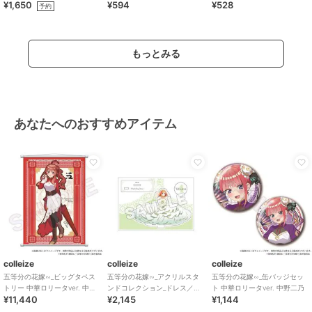
¥1,650
¥594
¥528
セット
なりきり
ジスタイル
予約
もっとみる
あなたへのおすすめアイテム
colleize
colleize
colleize
五等分の花嫁∽_ビッグタペス
五等分の花嫁∽_アクリルスタ
五等分の花嫁∽_缶バッジセッ
トリー 中華ロリータver. 中野
ンドコレクション_ドレス／中
ト 中華ロリータver. 中野二乃
¥11,440
¥2,145
¥1,144
五月
野四葉