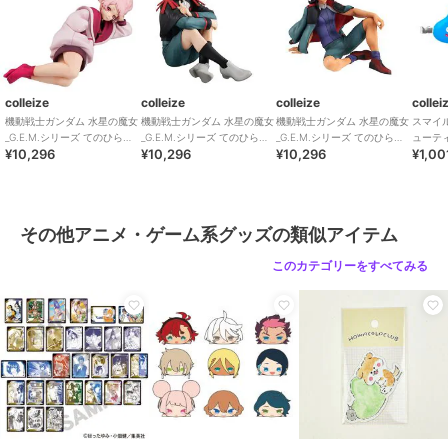
colleize
colleize
colleize
collei
機動戦士ガンダム 水星の魔女
機動戦士ガンダム 水星の魔女
機動戦士ガンダム 水星の魔女
スマイ
_G.E.M.シリーズ てのひらチ
_G.E.M.シリーズ てのひらエ
_G.E.M.シリーズ てのひらグ
ューテ
¥10,296
¥10,296
¥10,296
¥1,00
ュチュちゃん
ランくん
エルくん
リップ2
その他アニメ・ゲーム系グッズの類似アイテム
このカテゴリーをすべてみる