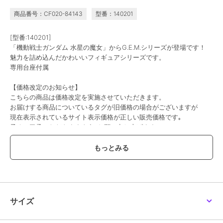
商品番号：CF020-84143
型番：140201
[型番:140201]
「機動戦士ガンダム 水星の魔女」からG.E.M.シリーズが登場です！
魅力を詰め込んだかわいいフィギュアシリーズです。
専用台座付属
【価格改定のお知らせ】
こちらの商品は価格改定を実施させていただきます。
お届けする商品についているタグが旧価格の場合がございますが
現在表示されているサイト表示価格が正しい販売価格です｡
予めご了承いただきますよう､お願い申し上げます｡
この商品は、不良品のみ返品を承ります
ブランド
colleize
ショップ
コレイズ
サイズ
商品カテゴリ
すべてのその他アニメ・ゲーム系
グッズ
／
その他アニメ・ゲーム