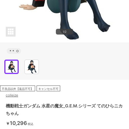
1/2
＊＊
○
不良品以外【返品不可】
キャンセル不可
colleize
機動戦士ガンダム 水星の魔女_G.E.M.シリーズ てのひらニカ
ちゃん
10,296
￥
税込