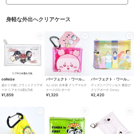
身軽な外出へクリアケース
colleize
パーフェクト・ワールド・トーキョー
パーフェクト・ワールド・トーキョー
超かぐや姫!_フラットクリアポ
ちいかわ 古本屋 クリアマルチ
ディズニープリンセス 横並び
ーチ C アキラ&雷&乃依
ケース(SS) ポーチ
クリアポーチ Disney
¥1,859
¥1,320
¥2,420