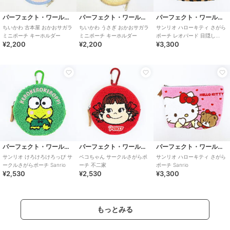
パーフェクト・ワールド・トーキョー
パーフェクト・ワールド・トーキョー
パーフェクト・ワールド・トーキョー
ちいかわ 古本屋 おかおサガラ
ちいかわ うさぎ おかおサガラ
サンリオ ハローキティ さがら
ミニポーチ キーホルダー
ミニポーチ キーホルダー
ポーチ レオパード 目隠し
¥2,200
¥2,200
¥3,300
Sanrio
パーフェクト・ワールド・トーキョー
パーフェクト・ワールド・トーキョー
パーフェクト・ワールド・トーキョー
サンリオ けろけろけろっぴ サ
ペコちゃん サークルさがらポ
サンリオ ハローキティ さがら
ークルさがらポーチ Sanrio
ーチ 不二家
ポーチ Sanrio
¥2,530
¥2,530
¥3,300
もっとみる