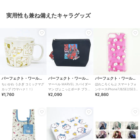
実用性も兼ね備えたキャラグッズ
パーフェクト・ワールド・トーキョー
パーフェクト・ワールド・トーキョー
パーフェクト・ワールド・トーキョー
ちいかわ うさぎ コミックマグ
マーベル MARVEL スパイダー
ほわころくらぶ スマートフォ
カップ (ウヤハァ！！)
マン ぴょこっとポーチ ブラッ
ンケースiPhone7/8/SE2/SE3
¥1,760
¥2,090
¥2,860
ク
フルーツ スマホ カバー