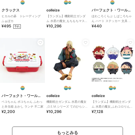
クラックス
colleize
パーフェクト・ワールド・トーキョー
ヒカルの碁 トレーディング
【ランダム】機動戦士ガンダ
ほわころくらぶ しばころちゃ
ふぁぼカ
ム 水星の魔女_もちもちマスコ
ん ハート ステッカー 文具 シ
¥495
¥10,296
¥440
ット 1BOX
ール
予約
パーフェクト・ワールド・トーキョー
colleize
colleize
ペコちゃん ポコちゃん ふわっ
機動戦士ガンダム 水星の魔女
【ランダム】機動戦士ガンダ
と弁当箱 おかし ランチ 不二家
_G.E.M.シリーズ てのひらシャ
ム 水星の魔女_ふわコロりん2
¥2,200
¥10,296
¥7,128
ディクくん
(単位/BOX)
もっとみる