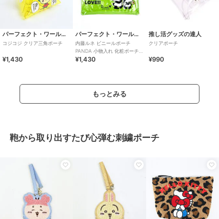
パーフェクト・ワールド・トーキョー
パーフェクト・ワールド・トーキョー
推し活グッズの達人
コジコジ クリア三角ポーチ
内藤ルネ ビニールポーチ
クリアポーチ
PANDA 小物入れ 化粧ポーチ
¥1,430
¥1,430
¥990
ペンポーチ クリア素材
もっとみる
鞄から取り出すたび心弾む刺繍ポーチ