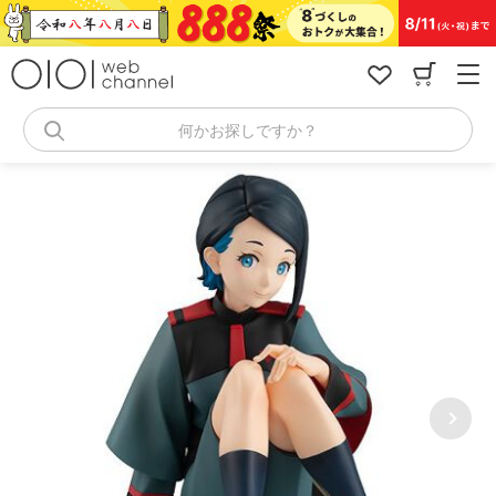
コ
ン
テ
ン
ツ
へ
何かお探しですか？
ス
キ
ッ
プ