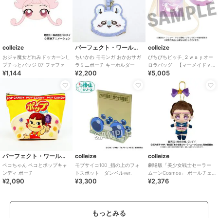
colleize
パーフェクト・ワールド・トーキョー
colleize
おジャ魔女どれみドッカーン!_
ちいかわ モモンガ おかおサガ
ぴちぴちピッチ_２ｗａｙオー
プチっとバッジ 07 ファファ
ラミニポーチ キーホルダー
ロラバッグ 【マーメイドｖ
¥1,144
¥2,200
¥5,005
ｅｒ．】
パーフェクト・ワールド・トーキョー
colleize
colleize
ペコちゃん ペコとポップキャ
モブサイコ100 _指の上のフォ
劇場版「美少女戦士セーラー
ンディ ポーチ
トスポット ダンベルver.
ムーンCosmos」 ボールチェ
¥2,090
¥3,300
¥2,376
ーンマスコット セーラース
ターメイカー
もっとみる