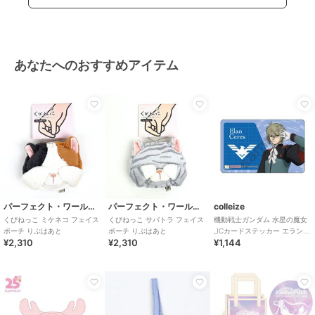
あなたへのおすすめアイテム
パーフェクト・ワールド・トーキョー
パーフェクト・ワールド・トーキョー
colleize
くびねっこ ミケネコ フェイス
くびねっこ サバトラ フェイス
機動戦士ガンダム 水星の魔女
ポーチ りぶはあと
ポーチ りぶはあと
_ICカードステッカー エラン・
¥2,310
¥2,310
¥1,144
ケレス