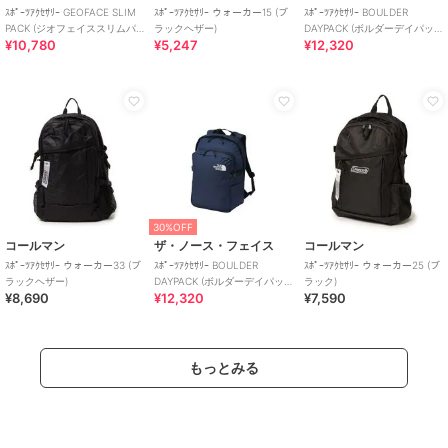
ｽﾎﾟｰﾂｱｸｾｻﾘｰ GEOFACE SLIM
ｽﾎﾟｰﾂｱｸｾｻﾘｰ ウォーカー15 (ブ
ｽﾎﾟｰﾂｱｸｾｻﾘｰ BOULDER
PACK (ジオフェイススリムパ
ラックヘザー)
DAYPACK (ボルダーデイパッ
¥10,780
¥5,247
¥12,320
ック)
ク)
30%OFF
コールマン
ザ・ノース・フェイス
コールマン
ｽﾎﾟｰﾂｱｸｾｻﾘｰ ウォーカー33 (ブ
ｽﾎﾟｰﾂｱｸｾｻﾘｰ BOULDER
ｽﾎﾟｰﾂｱｸｾｻﾘｰ ウォーカー25 (ブ
ラックヘザー)
DAYPACK (ボルダーデイパッ
ラック)
¥8,690
¥12,320
¥7,590
ク)
もっとみる