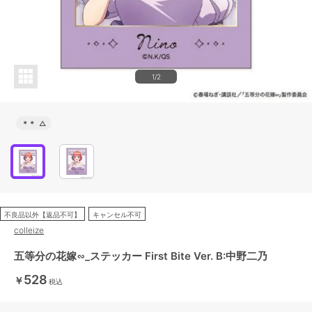
1/2
＊＊
△
不良品以外【返品不可】
キャンセル不可
colleize
五等分の花嫁∽_ステッカー First Bite Ver. B:中野二乃
528
￥
税込