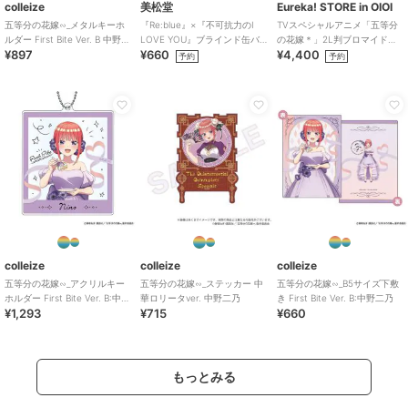
colleize
美松堂
Eureka! STORE in OIOI
五等分の花嫁∽_メタルキーホ
『Re:blue』×『不可抗力のI
TVスペシャルアニメ「五等分
ルダー First Bite Ver. B 中野二
LOVE YOU』ブラインド缶バ
の花嫁＊」2L判ブロマイドセ
¥897
¥660
¥4,400
乃
ッジ（全6種）
ット
予約
予約
colleize
colleize
colleize
五等分の花嫁∽_アクリルキー
五等分の花嫁∽_ステッカー 中
五等分の花嫁∽_B5サイズ下敷
ホルダー First Bite Ver. B:中野
華ロリータver. 中野二乃
き First Bite Ver. B:中野二乃
¥1,293
¥715
¥660
二乃
もっとみる