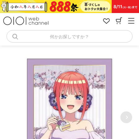
コ
ン
テ
ン
ツ
へ
何かお探しですか？
ス
キ
ッ
プ