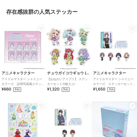
存在感抜群の人気ステッカー
アニメキャラクター
チュウガイコウギョウ (Chugai Mining)
アニメキャラクター
アイドルマスター シャイニー
【おねがいアイプリ】 ステッ
アイドルマスター シャイニー
カラーズ 証明写真風ステッ
カーセット(6枚入り)
カラーズ ステッカーセット
¥660
¥1,320
¥1,650
カー (鈴木羽那)
(283プロ ノクチル)
予約
予約
予約