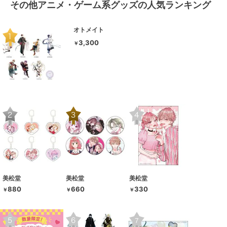
その他アニメ・ゲーム系グッズの人気ランキング
オトメイト
3,300
￥
美松堂
美松堂
美松堂
880
660
330
￥
￥
￥