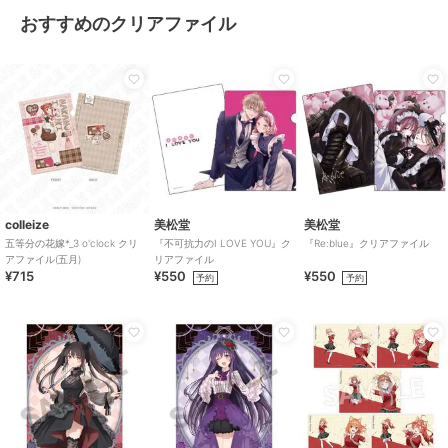
おすすめのクリアファイル
colleize
美松堂
美松堂
五等分の花嫁*_3 o'clock クリ
『不可抗力のI LOVE YOU』ク
『Re:blue』クリアファイル
アファイル(五月)
リアファイル
¥715
¥550
¥550
予約
予約