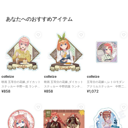
あなたへのおすすめアイテム
colleize
colleize
colleize
映画 五等分の花嫁_ダイカット
映画 五等分の花嫁_ダイカット
五等分の花嫁∽_レトロモダン
ステッカー 中野一花 ランチデ
ステッカー 中野四葉 ランチデ
アクリルステッカー 中野二
¥858
¥858
¥1,072
ートVer.
ートVer.
乃