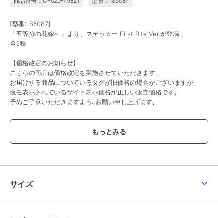
商品番号：CF020-75821
型番：185087
[型番:185087]
「五等分の花嫁∽ 」より、ステッカー First Bite Ver.が登場！
全5種
【価格改定のお知らせ】
こちらの商品は価格改定を実施させていただきます。
お届けする商品についているタグが旧価格の場合がございますが
現在表示されているサイト表示価格が正しい販売価格です｡
予めご了承いただきますよう､お願い申し上げます｡
この商品は、不良品のみ返品を承ります
ブランド
colleize
ショップ
コレイズ
商品カテゴリ
すべてのその他アニメ・ゲーム系
サイズ
グッズ
／
その他アニメ・ゲーム
系グッズ
カラー
＊＊