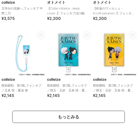
colleize
オトメイト
オトメイト
五等分の花嫁∽_フォンタブ 中
【Collar×Malice -deep
【終遠のヴィルシュ -
野二乃
cover-】フォンタブ(全5種)
ErroR:salvation-】フォンタブ
¥3,575
¥2,200
¥2,200
(全6種)
colleize
colleize
colleize
呪術廻戦 第2期_フォンタブ
呪術廻戦 第2期_フォンタブ
呪術廻戦 第2期_フォンタブ
／五条 悟・夏油 傑
／懐玉・玉折 五条 悟・夏油
／懐玉・玉折 五条 悟・夏油
¥2,145
¥2,145
¥2,145
傑 B
傑 C
もっとみる