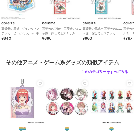
colleize
colleize
colleize
collei
五等分の花嫁*_ダイカットス
五等分の花嫁∽_五等分のはニ
五等分の花嫁∽_五等分のはニ
五等分
テッカー かっぷいん!ver. 中
ャ嫁 探してまステッカー
ャ嫁 探してまステッカー
ルダー Fi
¥643
¥660
¥660
¥897
野三玖
中野五月
中野三玖
二乃
その他アニメ・ゲーム系グッズの類似アイテム
このカテゴリーをすべてみる