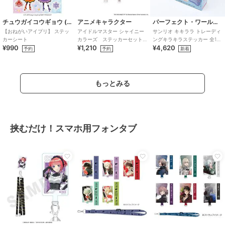
チュウガイコウギョウ (Chugai Mining)
アニメキャラクター
パーフェクト・ワールド・トーキョー
【おねがいアイプリ】 ステッ
アイドルマスター シャイニー
サンリオ キキララ トレーディ
カーシート
カラーズ ステッカーセット
ングキラキラステッカー 全12
¥990
¥1,210
¥4,620
(283プロ シーズ)
種 コンプリートBOX Sanrio
予約
予約
新着
もっとみる
挟むだけ！スマホ用フォンタブ