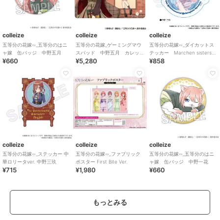
colleize
colleize
colleize
五等分の花嫁∽_五等分のはニ
五等分の花嫁_ゲーミングマウ
五等分の花嫁∽_ダイカットス
ャ嫁 缶バッジ 中野五月
スパッド 中野五月 カレッ
テッカー Marchen sisters
¥660
¥5,280
¥858
ジスタイル
ver. 中野三玖
colleize
colleize
colleize
五等分の花嫁∽_ステッカー 中
五等分の花嫁∽_ファブリック
五等分の花嫁∽_五等分のはニ
華ロリータver. 中野三玖
ポスター First Bite Ver.
ャ嫁 缶バッジ 中野一花
¥715
¥1,980
¥660
もっとみる