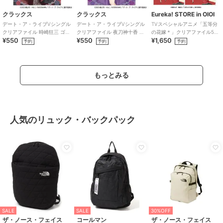
クラックス
クラックス
Eureka! STORE in OIOI
デート・ア・ライブVシングル
デート・ア・ライブVシングル
TVスペシャルアニメ「五等分
クリアファイル 時崎狂三 ゴシ
クリアファイル 夜刀神十香 ゴ
の花嫁＊」クリアファイル5種
¥550
¥550
¥1,650
ックドール
シックドール
セット
予約
予約
予約
もっとみる
人気のリュック・バックパック
SALE
SALE
30%OFF
ザ・ノース・フェイス
コールマン
ザ・ノース・フェイス