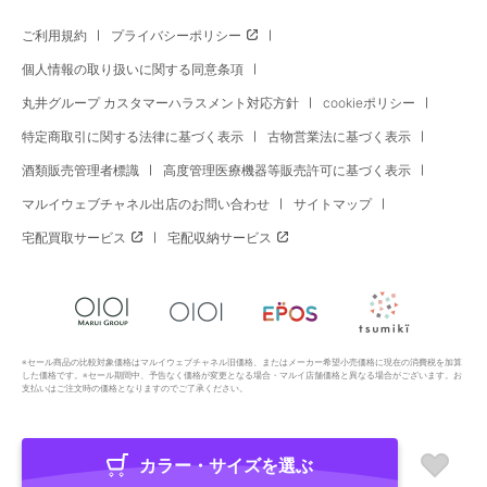
ご利用規約
プライバシーポリシー
個人情報の取り扱いに関する同意条項
丸井グループ カスタマーハラスメント対応方針
cookieポリシー
特定商取引に関する法律に基づく表示
古物営業法に基づく表示
酒類販売管理者標識
高度管理医療機器等販売許可に基づく表示
マルイウェブチャネル出店のお問い合わせ
サイトマップ
宅配買取サービス
宅配収納サービス
※セール商品の比較対象価格はマルイウェブチャネル旧価格、またはメーカー希望小売価格に現在の消費税を加算
した価格です。※セール期間中、予告なく価格が変更となる場合・マルイ店舗価格と異なる場合がございます。お
支払いはご注文時の価格となりますのでご了承ください。
カラー・サイズを選ぶ
Copyright All Rights Reserved. MARUI Co., Ltd