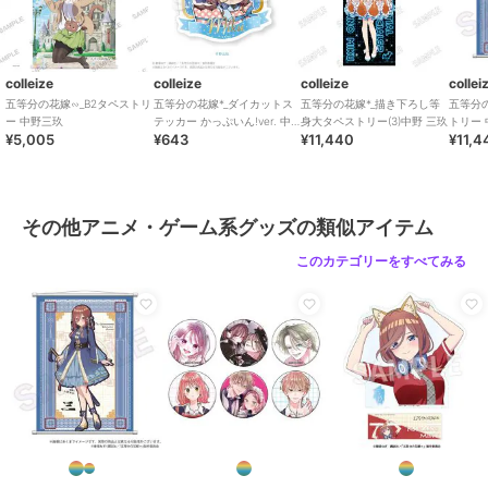
colleize
colleize
colleize
collei
五等分の花嫁∽_B2タペストリ
五等分の花嫁*_ダイカットス
五等分の花嫁*_描き下ろし等
五等分
ー 中野三玖
テッカー かっぷいん!ver. 中
身大タペストリー(3)中野 三玖
トリー 
¥5,005
¥643
¥11,440
¥11,4
野三玖
三玖
その他アニメ・ゲーム系グッズの類似アイテム
このカテゴリーをすべてみる