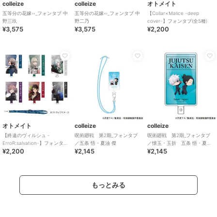
colleize
colleize
オトメイト
五等分の花嫁∽_フォンタブ 中
五等分の花嫁∽_フォンタブ 中
【Collar×Malice -deep
野三玖
野二乃
cover-】フォンタブ(全5種)
¥3,575
¥3,575
¥2,200
オトメイト
colleize
colleize
【終遠のヴィルシュ -
呪術廻戦 第2期_フォンタブ
呪術廻戦 第2期_フォンタブ
ErroR:salvation-】フォンタブ
／五条 悟・夏油 傑
／懐玉・玉折 五条 悟・夏油
¥2,200
¥2,145
¥2,145
(全6種)
傑 B
もっとみる