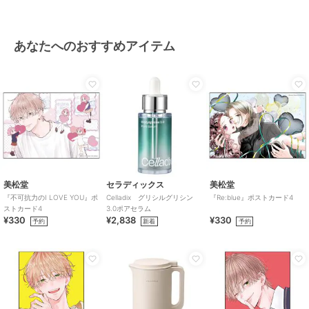
あなたへのおすすめアイテム
美松堂
セラディックス
美松堂
『不可抗力のI LOVE YOU』ポ
Celladix グリシルグリシン
『Re:blue』ポストカード4
ストカード4
3.0ポアセラム
¥330
¥2,838
¥330
予約
新着
予約