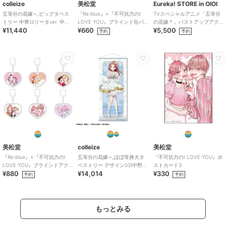
colleize
美松堂
Eureka! STORE in OIOI
五等分の花嫁∽_ビッグタペス
『Re:blue』×『不可抗力のI
TVスペシャルアニメ「五等分
トリー 中華ロリータver. 中野
LOVE YOU』ブラインド缶バ
の花嫁＊」バストアップアク
¥11,440
¥660
¥5,500
三玖
ッジ（全6種）
リルメガスタンド 三玖
予約
予約
美松堂
colleize
美松堂
『Re:blue』×『不可抗力のI
五等分の花嫁∽_ほぼ等身大タ
『不可抗力のI LOVE YOU』ポ
LOVE YOU』ブラインドアク
ペストリー デザイン03(中野三
ストカード3
¥880
¥14,014
¥330
リルキーホルダー（全6種）
玖/花の妖精ver.)【描き下ろ
予約
予約
し】
もっとみる