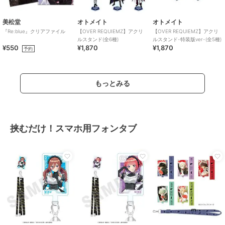
美松堂
オトメイト
オトメイト
『Re:blue』クリアファイル
【OVER REQUIEMZ】アクリ
【OVER REQUIEMZ】アクリ
ルスタンド(全6種)
ルスタンド-特装版ver-(全5種)
¥550
¥1,870
¥1,870
予約
もっとみる
挟むだけ！スマホ用フォンタブ