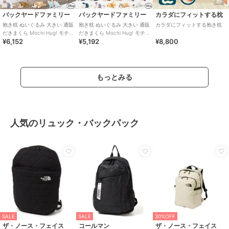
バックヤードファミリー
バックヤードファミリー
カラダにフィットする枕
抱き枕 ぬいぐるみ 大きい 通販
抱き枕 ぬいぐるみ 大きい 通販
カラダにフィットする抱き枕
だきまくら Mochi Hug! モチ
だきまくら Mochi Hug! モチ
¥6,152
¥5,192
¥8,800
ハグ Disney ディズニ
ハグ Disney ディズニ
もっとみる
人気のリュック・バックパック
SALE
SALE
30%OFF
ザ・ノース・フェイス
コールマン
ザ・ノース・フェイス