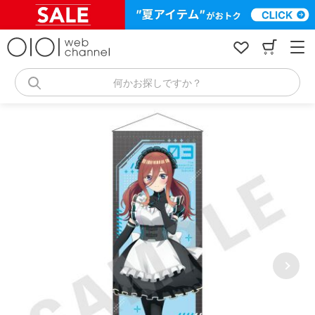
コ
ン
テ
ン
ツ
へ
何かお探しですか？
ス
キ
ッ
プ