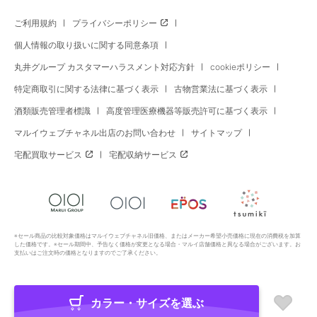
ご利用規約
プライバシーポリシー
個人情報の取り扱いに関する同意条項
丸井グループ カスタマーハラスメント対応方針
cookieポリシー
特定商取引に関する法律に基づく表示
古物営業法に基づく表示
酒類販売管理者標識
高度管理医療機器等販売許可に基づく表示
マルイウェブチャネル出店のお問い合わせ
サイトマップ
宅配買取サービス
宅配収納サービス
※セール商品の比較対象価格はマルイウェブチャネル旧価格、またはメーカー希望小売価格に現在の消費税を加算
した価格です。※セール期間中、予告なく価格が変更となる場合・マルイ店舗価格と異なる場合がございます。お
支払いはご注文時の価格となりますのでご了承ください。
カラー・サイズを選ぶ
Copyright All Rights Reserved. MARUI Co., Ltd