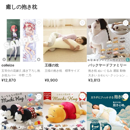
癒しの抱き枕
colleize
王様の枕
バックヤードファミリー
五等分の花嫁∬_描き下ろし抱
王様の抱き枕 標準サイズ
抱き枕 ぬいぐるみ 通販 動物
き枕カバー 中野 二乃
大きい かわいい クッション 子
¥12,870
¥9,900
¥3,813
供 マクラ キッズ 寝具 子供