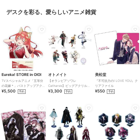
デスクを彩る、愛らしいアニメ雑貨
Eureka! STORE in OIOI
オトメイト
美松堂
TVスペシャルアニメ「五等分
【オランピアソワレ
『不可抗力のI LOVE YOU』ク
の花嫁＊」バストアップアク
Catharsis】ビッグアクリルス
リアファイル
¥5,500
¥3,300
¥550
リルメガスタンド 五月
タンド(全7種)
予約
予約
予約