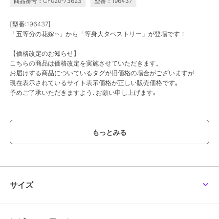
商品番号：CF020-73623
型番：196437
[型番:196437]
「五等分の花嫁∽」から「等身大タペストリー」が登場です！
【価格改定のお知らせ】
こちらの商品は価格改定を実施させていただきます。
お届けする商品についているタグが旧価格の場合がございますが
現在表示されているサイト表示価格が正しい販売価格です｡
予めご了承いただきますよう､お願い申し上げます｡
この商品は、不良品のみ返品を承ります
ブランド
colleize
ショップ
コレイズ
商品カテゴリ
すべてのその他アニメ・ゲーム系
グッズ
／
その他アニメ・ゲーム
サイズ
系グッズ
カラー
＊＊