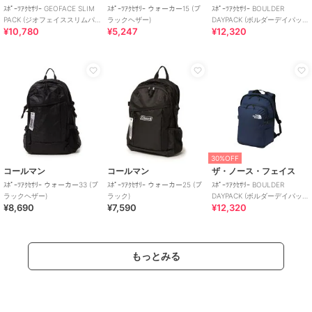
ｽﾎﾟｰﾂｱｸｾｻﾘｰ GEOFACE SLIM
ｽﾎﾟｰﾂｱｸｾｻﾘｰ ウォーカー15 (ブ
ｽﾎﾟｰﾂｱｸｾｻﾘｰ BOULDER
PACK (ジオフェイススリムパ
ラックヘザー)
DAYPACK (ボルダーデイパッ
¥10,780
¥5,247
¥12,320
ック)
ク)
30%OFF
コールマン
コールマン
ザ・ノース・フェイス
ｽﾎﾟｰﾂｱｸｾｻﾘｰ ウォーカー33 (ブ
ｽﾎﾟｰﾂｱｸｾｻﾘｰ ウォーカー25 (ブ
ｽﾎﾟｰﾂｱｸｾｻﾘｰ BOULDER
ラックヘザー)
ラック)
DAYPACK (ボルダーデイパッ
¥8,690
¥7,590
¥12,320
ク)
もっとみる