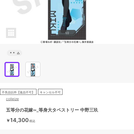
1/2
＊＊
△
不良品以外【返品不可】
キャンセル不可
colleize
五等分の花嫁∽_等身大タペストリー 中野三玖
14,300
￥
税込