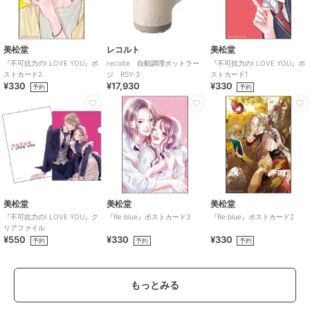
美松堂
レコルト
美松堂
『不可抗力のI LOVE YOU』ポ
recolte 自動調理ポットラー
『不可抗力のI LOVE YOU』ポ
ストカード2
ジ RSY-3
ストカード1
¥330
¥17,930
¥330
予約
予約
美松堂
美松堂
美松堂
『不可抗力のI LOVE YOU』ク
『Re:blue』ポストカード3
『Re:blue』ポストカード2
リアファイル
¥550
¥330
¥330
予約
予約
予約
もっとみる