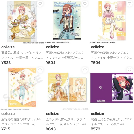
colleize
colleize
colleize
五等分の花嫁_シングルクリア
五等分の花嫁_A4シングルクリ
五等分の花嫁_A4シングルクリ
ファイル 中野一花 ピクニ
アファイル 中野三玖/チョコミ
アファイル_中野一花_メイクア
¥528
¥594
¥594
ック
ントGAL
ップ
colleize
colleize
colleize
五等分の花嫁*_ホログラムA4
五等分の花嫁∽_クリアファイ
映画 五等分の花嫁_クリアファ
クリアファイル 中野一花
ル 中野 一花 オレンジデーver.
イル 中野二乃 応援団ver
¥715
¥643
¥572