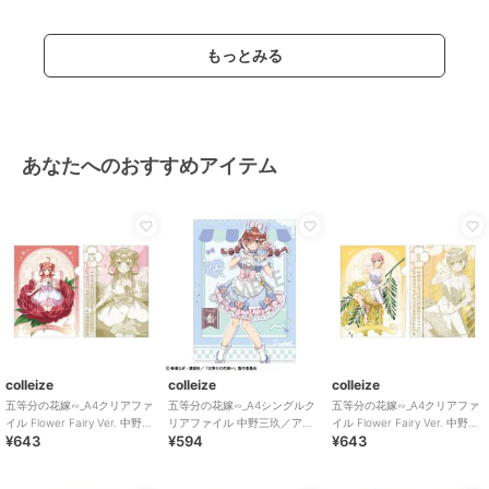
もっとみる
あなたへのおすすめアイテム
colleize
colleize
colleize
五等分の花嫁∽_A4クリアファ
五等分の花嫁∽_A4シングルク
五等分の花嫁∽_A4クリアファ
イル Flower Fairy Ver. 中野五
リアファイル 中野三玖／アイ
イル Flower Fairy Ver. 中野一
¥643
¥594
¥643
月
ス屋さん
花