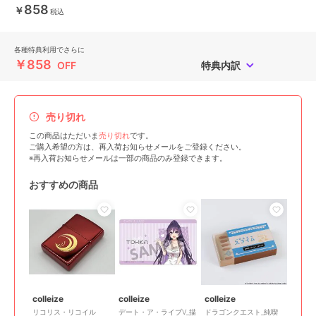
858
￥
税込
各種特典利用でさらに
￥858
OFF
特典内訳
売り切れ
この商品はただいま
売り切れ
です。
ご購入希望の方は、再入荷お知らせメールをご登録ください。
※再入荷お知らせメールは一部の商品のみ登録できます。
おすすめの商品
colleize
colleize
colleize
リコリス・リコイル
デート・ア・ライブV_描
ドラゴンクエスト_純喫