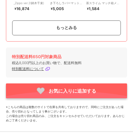
_Zippo ver.2(錦木千束)
き下ろしラバーマット
茶スライム マッチ箱メ
夜刀神十香 ナイトウェ
モ
16,874
5,005
1,584
¥
¥
¥
ア ver.
もっとみる
特別配送料650円対象商品
colleize
colleize
colleize
税込8,000円以上のお買い物で、配送料無料
リコリス・リコイル_ア
クレヨンしんちゃん
ドラゴンクエスト_スマ
特別配送料について
クリルガンスタンド 井
_CYS-42 ぷっクリアデ
イルスライム コスメ&ビ
ノ上たきな
コシール A 野原家&春日
ューティー ヘッドマッ
3,300
660
5,005
¥
¥
¥
部防衛隊
サージャー ベホマスラ
イム
お気に入りに追加する
※こちらの商品は複数のサイトで在庫を共有しておりますので、同時にご注文があった場
合、売り切れとなってしまう事がございます。
この場合は売り切れ商品のみ、ご注文をキャンセルさせていただいております。あらかじ
めご了承くださいませ。
colleize
colleize
colleize