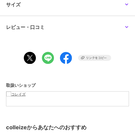
グッズ
／
その他アニメ・ゲーム
サイズ
colleize
colleize
colleize
系グッズ
リコリス・リコイル_た
HUNTER×HUNTER_トレ
夏目友人帳_(サイズ/XL)_
きなの銃 ラバーマット
ーディング Ani-Art
ニャンコ先生 デフォル
カラー
＊＊
clear label 第2弾 アクリ
メAni-Art Tシャツ キミ
5,005
12,672
5,691
¥
¥
¥
サイズ
＊＊
ル
ドリメンズ
レビュー・口コミ
素材
_
商品のお取り扱い方法
colleize
colleize
colleize
スマイルスライム_コス
ゴールデンカムイ_ビィ
私を喰べたい、ひとでな
取扱いショップ
メ&ビューティー スライ
ズニィズ クルーネックT
し_社 美胡 BIGアクリル
ムのヘアクリップ2P
シャツB(札幌世界ホテル)
スタンド
1,001
5,720
2,376
新着
¥
¥
¥
colleizeからあなたへのおすすめ