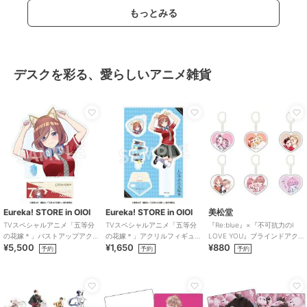
もっとみる
デスクを彩る、愛らしいアニメ雑貨
Eureka! STORE in OIOI
Eureka! STORE in OIOI
美松堂
TVスペシャルアニメ「五等分
TVスペシャルアニメ「五等分
『Re:blue』×『不可抗力のI
の花嫁＊」バストアップアク
の花嫁＊」アクリルフィギュ
LOVE YOU』ブラインドアク
¥5,500
¥1,650
¥880
リルメガスタンド 三玖
ア 三玖
リルキーホルダー（全6種）
予約
予約
予約