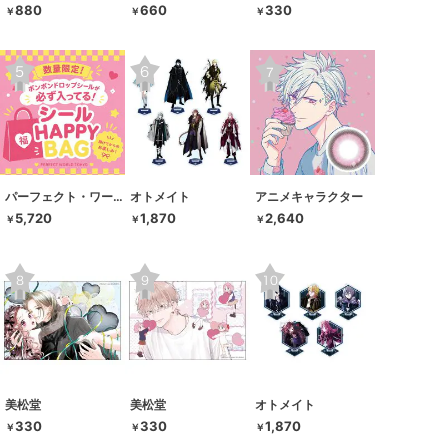
880
660
330
￥
￥
￥
パーフェクト・ワールド・トーキョー
オトメイト
アニメキャラクター
5,720
1,870
2,640
￥
￥
￥
美松堂
美松堂
オトメイト
330
330
1,870
￥
￥
￥