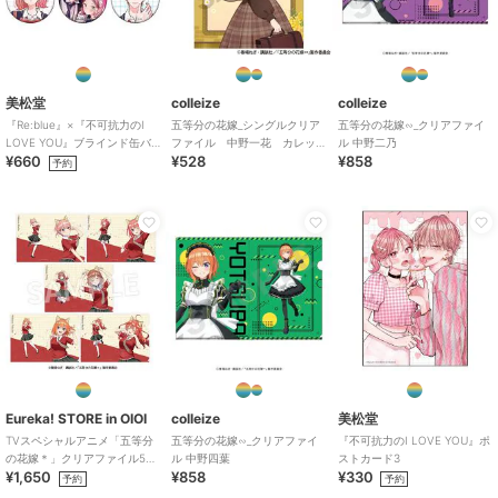
colleize
colleize
colleize
3年Z組銀八先生_アクリ
ちいかわ_もちころりん
ちいかわ_フェイス巾着
美松堂
colleize
colleize
ルキーホルダー 神楽 登
シーサー
（ちいかわ）
『Re:blue』×『不可抗力のI
五等分の花嫁_シングルクリア
五等分の花嫁∽_クリアファイ
校風景描き起こし
990
1,716
1,980
¥
¥
¥
LOVE YOU』ブラインド缶バ
ファイル 中野一花 カレッ
ル 中野二乃
¥660
¥528
¥858
ッジ（全6種）
ジスタイル
予約
colleize
colleize
colleize
シノビマスター 閃乱カ
シノビマスター 閃乱カ
機動戦士Ζガンダム
グラ NEW LINK_スリム
グラ NEW LINK_スリム
_ROBOT魂＜SIDE MS＞
タペストリー vol.3 両奈
タペストリー vol.3 両備
RX-178 ガンダムMk-
3,575
3,575
12,155
¥
¥
¥
B
B
II（エゥーゴ仕様）
Eureka! STORE in OIOI
colleize
美松堂
TVスペシャルアニメ「五等分
五等分の花嫁∽_クリアファイ
『不可抗力のI LOVE YOU』ポ
の花嫁＊」クリアファイル5種
ル 中野四葉
ストカード3
¥1,650
¥858
¥330
セット
予約
予約