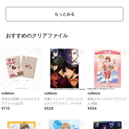
もっとみる
おすすめのクリアファイル
colleize
colleize
colleize
五等分の花嫁*_3 o'clock クリ
文豪ストレイドッグス_シング
銀魂_A4シングルクリアファイ
アファイル(五月)
ルクリアファイル バーサス
ル_神楽
¥715
¥528
¥594