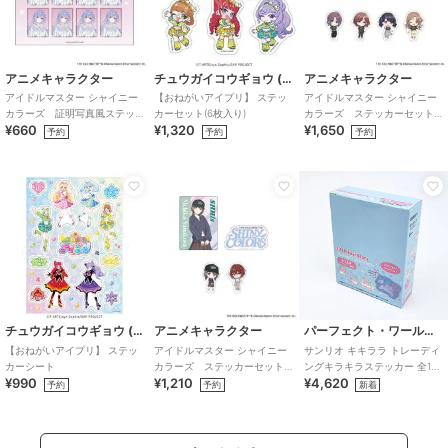
アニメキャラクター
チュウガイコウギョウ (Chugai Mining)
アニメキャラクター
アイドルマスター シャイニー
【おねがいアイプリ】 ステッ
アイドルマスター シャイニー
カラーズ 証明写真風ステッ
カーセット(6枚入り)
カラーズ ステッカーセット
¥660
¥1,320
¥1,650
カー (鈴木羽那)
(283プロ ノクチル)
予約
予約
予約
チュウガイコウギョウ (Chugai Mining)
アニメキャラクター
パーフェクト・ワールド・トーキョー
【おねがいアイプリ】 ステッ
アイドルマスター シャイニー
サンリオ キキララ トレーディ
カーシート
カラーズ ステッカーセット
ングキラキラステッカー 全12
¥990
¥1,210
¥4,620
(283プロ シーズ)
種 コンプリートBOX Sanrio
予約
予約
新着