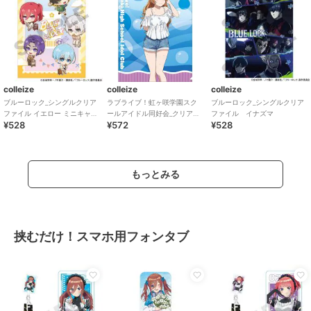
colleize
colleize
colleize
ブルーロック_シングルクリア
ラブライブ！虹ヶ咲学園スク
ブルーロック_シングルクリア
ファイル イエロー ミニキャラ
ールアイドル同好会_クリアフ
ファイル イナズマ
¥528
¥572
¥528
旅行
ァイル／近江 彼方
もっとみる
挟むだけ！スマホ用フォンタブ