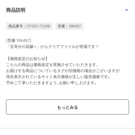
ポケットモンスター_ポ
ハイキュー!!_Cherigem
グリッドマン ユニバー
商品説明
ケモンカードゲーム ス
Sticker 宮侑・宮治
ス_アクリルスタンド 南
カーレット&バイオレッ
夢芽/星空デート
1,105
792
2,376
¥
¥
¥
ト スタートデッキ
Generati
商品番号：CF020-73298
型番：196497
[型番:196497]
「五等分の花嫁∽」からクリアファイルが登場です！
【価格改定のお知らせ】
こちらの商品は価格改定を実施させていただきます。
colleize
colleize
colleize
お届けする商品についているタグが旧価格の場合がございますが
ハローキティ_日焼け 冷
ちいかわ_Play Charm シ
リコリス・リコイル_ね
現在表示されているサイト表示価格が正しい販売価格です｡
水筒 RC-1208
ーサー
んどろいどどーる およ
予めご了承いただきますよう､お願い申し上げます｡
うふくセット 錦木千束
2,002
2,376
4,811
¥
¥
¥
この商品は、不良品のみ返品を承ります
ブランド
colleize
ショップ
コレイズ
商品カテゴリ
すべてのその他アニメ・ゲーム系