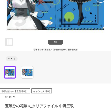
1/2
＊＊
×
不良品以外【返品不可】
キャンセル不可
colleize
五等分の花嫁∽_クリアファイル 中野三玖