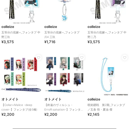
colleize
colleize
colleize
五等分の花嫁∽_フォンタブ 中
五等分の花嫁∽_フォンタブ
五等分の花嫁∽_フォンタブ 中
野三玖
/04 三玖
野二乃
¥3,575
¥1,716
¥3,575
オトメイト
オトメイト
colleize
【Collar×Malice -deep
【終遠のヴィルシュ -
呪術廻戦 第2期_フォンタブ
cover-】フォンタブ(全5種)
ErroR:salvation-】フォンタブ
／五条 悟・夏油 傑
¥2,200
¥2,200
¥2,145
(全6種)