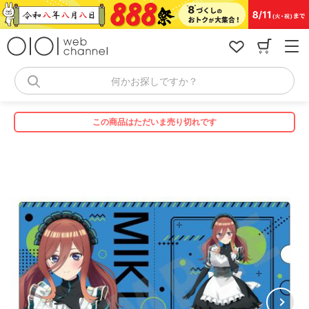
コ
ン
テ
ン
ツ
へ
何かお探しですか？
ス
キ
ッ
この商品はただいま売り切れです
プ