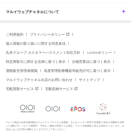
マルイウェブチャネルについて
ご利用規約
プライバシーポリシー
個人情報の取り扱いに関する同意条項
丸井グループ カスタマーハラスメント対応方針
cookieポリシー
特定商取引に関する法律に基づく表示
古物営業法に基づく表示
酒類販売管理者標識
高度管理医療機器等販売許可に基づく表示
マルイウェブチャネル出店のお問い合わせ
サイトマップ
宅配買取サービス
宅配収納サービス
※セール商品の比較対象価格はマルイウェブチャネル旧価格、またはメーカー希望小売価格に現在の消費税を加算
した価格です。※セール期間中、予告なく価格が変更となる場合・マルイ店舗価格と異なる場合がございます。お
支払いはご注文時の価格となりますのでご了承ください。