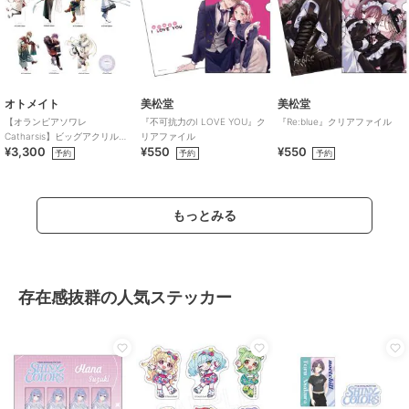
オトメイト
美松堂
美松堂
【オランピアソワレ
『不可抗力のI LOVE YOU』ク
『Re:blue』クリアファイル
Catharsis】ビッグアクリルス
リアファイル
¥3,300
¥550
¥550
タンド(全7種)
予約
予約
予約
もっとみる
存在感抜群の人気ステッカー