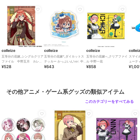
colleize
colleize
colleize
しろたん×はぴだんぶい_
【再販】ハイキュー!!_ち
攻殻機動隊
ラゲッジタグ / しろたん
みけもますこっと 12 角
S.A.C._Zippo(タチコマ)
名倫太郎
1,430
2,860
19,734
¥
¥
¥
colleize
colleize
colleize
collei
五等分の花嫁_シングルクリア
五等分の花嫁*_ダイカットス
五等分の花嫁∽_クリアファイ
スマイ
ファイル 中野五月 カレッ
テッカー かっぷいん!ver. 中
ル 中野一花
ューテ
¥528
¥643
¥858
¥1,00
ジスタイル
野三玖
リップ2
colleize
colleize
colleize
その他アニメ・ゲーム系グッズの類似アイテム
ちいかわ_もちころりん
リコリス・リコイル
ドラゴンクエスト スマ
ちいかわ
_Zippo ver.2(井上たきな)
イルスライム_ダストボ
このカテゴリーをすべてみる
ックス ツボック
1,716
16,874
5,720
¥
¥
¥