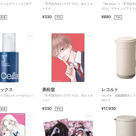
x グリシルグリシン3.0ポア
『不可抗力のI LOVE YOU』ポストカ
『Re:blue』×『不可抗力の
ード4
YOU』ブラインドアクリ
ダー（全6種）
¥330
¥880
新着
予約
予約
ックス
美松堂
レコルト
x トリプルレチノールウォッ
『不可抗力のI LOVE YOU』ポストカ
recolte 自動調理ポ
ード1
RSY-3
¥330
¥17,930
新着
予約