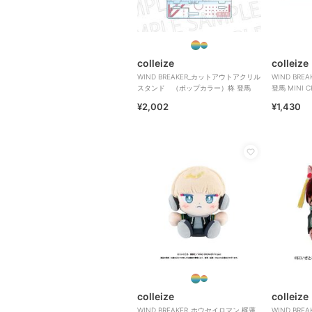
colleize
colleize
WIND BREAKER_カットアウトアクリル
WIND BR
スタンド （ポップカラー）柊 登馬
登馬 MINI CH
¥2,002
¥1,430
colleize
colleize
WIND BREAKER_ホウセイロマン 梶蓮
WIND BR