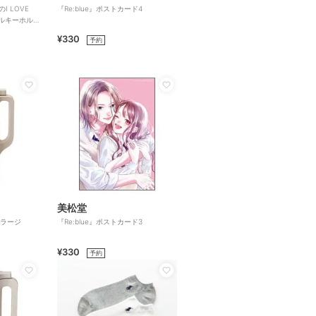
I LOVE
『Re:blue』ポストカード4
ルキーホル
¥330
予約
美松堂
ットラージ
『Re:blue』ポストカード3
¥330
予約