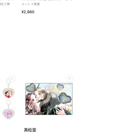
桐生三輝
コット 4 梶蓮
¥2,860
美松堂