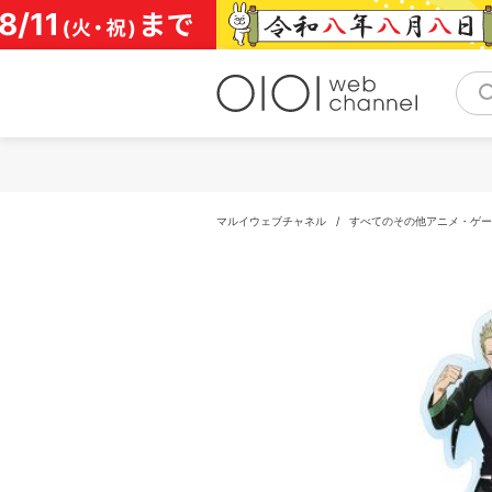
コ
ン
テ
ン
ツ
へ
ス
キ
ッ
プ
マルイウェブチャネル
/
すべてのその他アニメ・ゲー