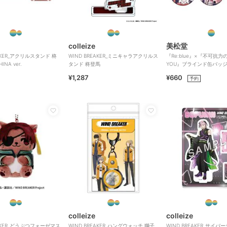
colleize
美松堂
EAKER_アクリルスタンド 柊
WIND BREAKER_ミニキャラアクリルス
『Re:blue』×『不可抗力のI
INA ver.
タンド 柊登馬
YOU』ブラインド缶バッ
¥1,287
¥660
予約
colleize
colleize
EAKER_どうぶつフォーゼマス
WIND BREAKER_ハングウォッチ 獅子
WIND BREAKER_サイバ