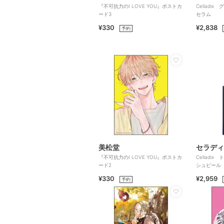
『不可抗力のI LOVE YOU』ポストカ
Celladi
ード3
セラム
¥330
¥2,838
予約
美松堂
セラディ
『不可抗力のI LOVE YOU』ポストカ
Celladi
ード2
シュピール
¥330
¥2,959
予約