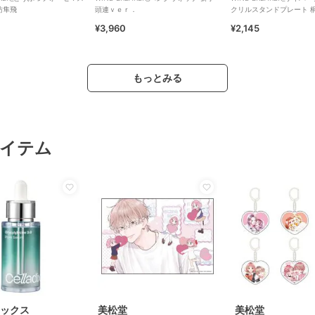
枋隼飛
頭連ｖｅｒ．
クリルスタンドプレート 
¥3,960
¥2,145
もっとみる
イテム
ックス
美松堂
美松堂