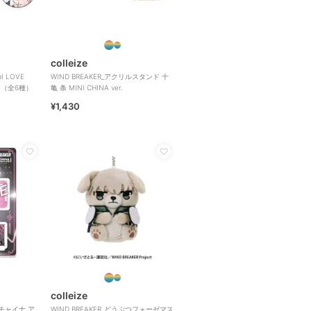
colleize
 LOVE
WIND BREAKER_アクリルスタンド 十
ジ（全6種）
亀 条 MINI CHINA ver.
¥1,430
colleize
ーチャイナ ア
WIND BREAKER_どうぶつフォーゼマス