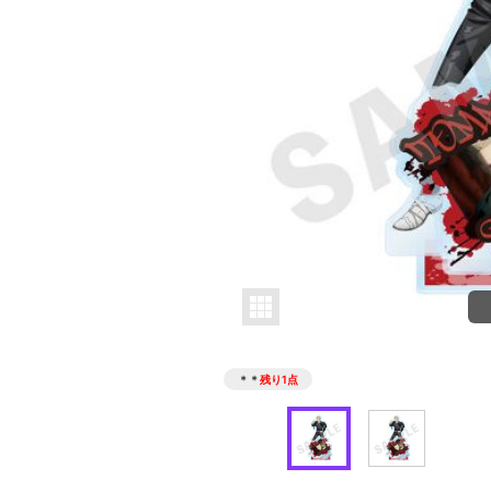
＊＊
残り1点