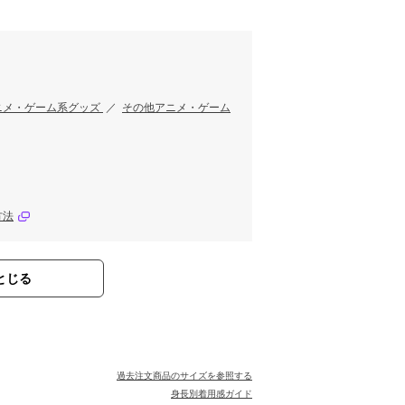
す
ニメ・ゲーム系グッズ
／
その他アニメ・ゲーム
方法
とじる
過去注文商品のサイズを参照する
身長別着用感ガイド