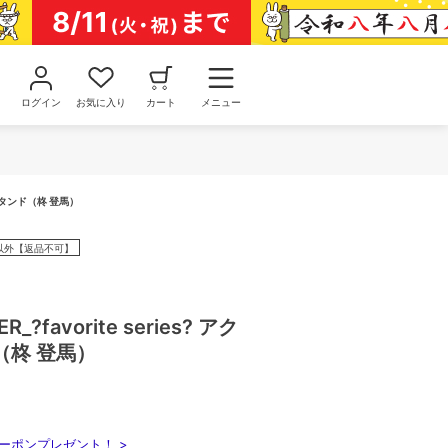
ログイン
お気に入り
カート
メニュー
クリルスタンド（柊 登馬）
以外【返品不可】
R_?favorite series? アク
（柊 登馬）
ーポンプレゼント！ >