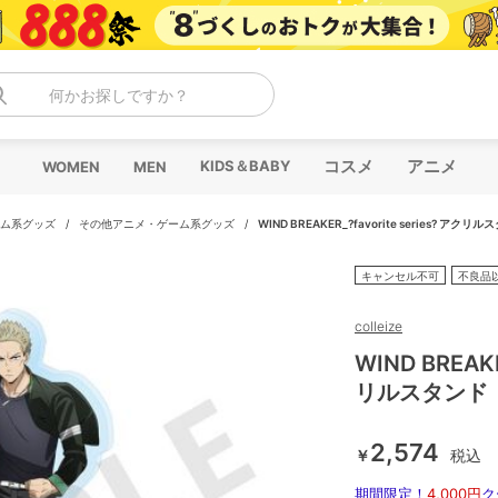
何かお探しですか？
コスメ
アニメ
KIDS＆BABY
WOMEN
MEN
ム系グッズ
/
その他アニメ・ゲーム系グッズ
/
WIND BREAKER_?favorite series? ア
キャンセル不可
不良品
colleize
WIND BREAKE
リルスタンド
2,574
￥
税込
期間限定！
4,000円
ク