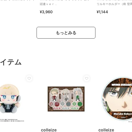
頭連ｖｅｒ．
リルキーホルダー（柊 登
¥3,960
¥1,144
もっとみる
イテム
colleize
colleize