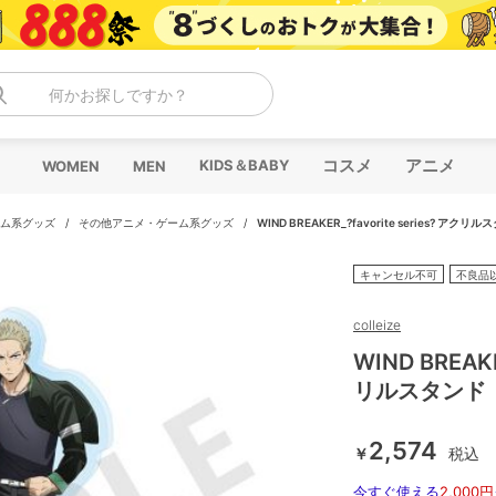
何かお探しですか？
コスメ
アニメ
KIDS＆BABY
WOMEN
MEN
ム系グッズ
/
その他アニメ・ゲーム系グッズ
/
WIND BREAKER_?favorite series? ア
キャンセル不可
不良品
colleize
WIND BREAKE
リルスタンド
2,574
￥
税込
今すぐ使える
2,000円