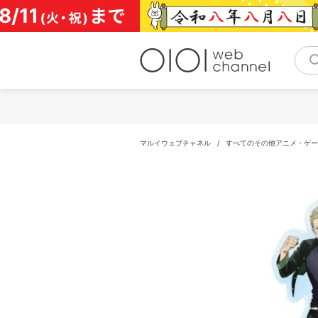
コ
ン
テ
ン
ツ
へ
ス
キ
ッ
プ
マルイウェブチャネル
/
すべてのその他アニメ・ゲー