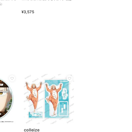
馬）
¥3,575
colleize