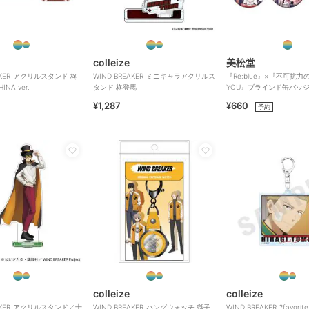
colleize
美松堂
EAKER_アクリルスタンド 柊
WIND BREAKER_ミニキャラアクリルス
『Re:blue』×『不可抗力のI
INA ver.
タンド 柊登馬
YOU』ブラインド缶バッ
¥1,287
¥660
予約
colleize
colleize
EAKER_アクリルスタンド／十
WIND BREAKER_ハングウォッチ 獅子
WIND BREAKER_?favorite