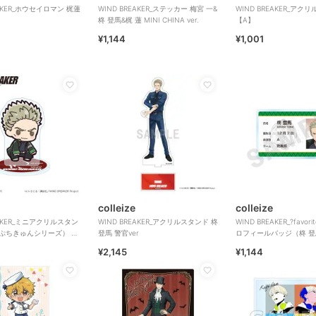
EAKER_ホウセイロマン 梶蓮
WIND BREAKER_ステッカー 梅宮 一&
WIND BREAKER_アク
柊 登馬&梶 蓮 MINI CHINA ver.
【A】
¥1,144
¥1,001
colleize
colleize
EAKER_ミニアクリルスタン
WIND BREAKER_アクリルスタンド 柊
WIND BREAKER_?favorit
（ぷちきゅんシリーズ）
登馬 警官ver
ロフィールバッジ（柊 登
¥2,145
¥1,144