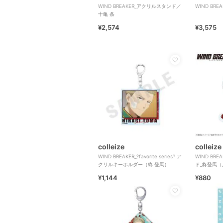
WIND BREAKER_アクリルスタンド／
WIND BR
十亀 条
¥2,574
¥3,575
colleize
colleize
WIND BREAKER_?favorite series? ア
WIND BR
クリルキーホルダー（柊 登馬）
ド_柊登馬
【colleize先
¥1,144
¥880