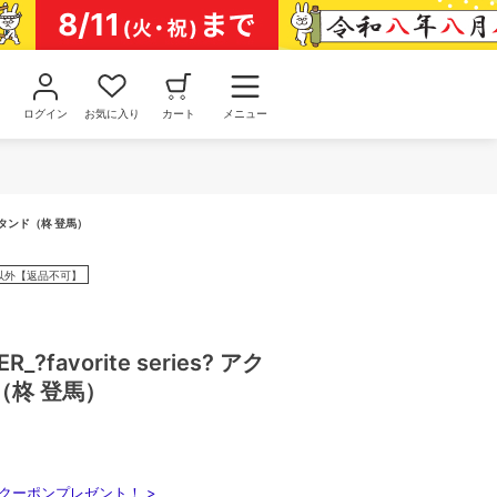
ログイン
お気に入り
カート
メニュー
クリルスタンド（柊 登馬）
以外【返品不可】
R_?favorite series? アク
（柊 登馬）
クーポンプレゼント！ >