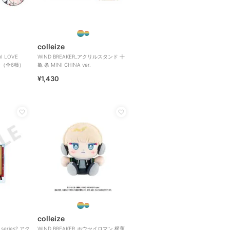
colleize
 LOVE
WIND BREAKER_アクリルスタンド 十
ジ（全6種）
亀 条 MINI CHINA ver.
¥1,430
colleize
 series? アク
WIND BREAKER_ホウセイロマン 梶蓮