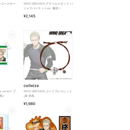
リルコースター
WIND BREAKER_アクリルスタンド パ
ジャマパーティーver. 梅宮一
¥2,145
colleize
e series? プ
WIND BREAKER_コードブレスレット
馬）
_柊 登馬
¥1,980