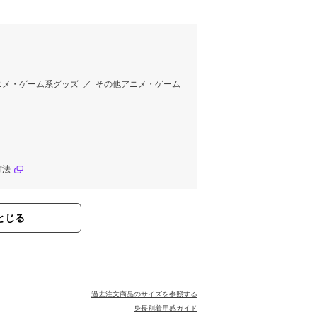
す
ニメ・ゲーム系グッズ
／
その他アニメ・ゲーム
方法
とじる
過去注文商品のサイズを参照する
身長別着用感ガイド