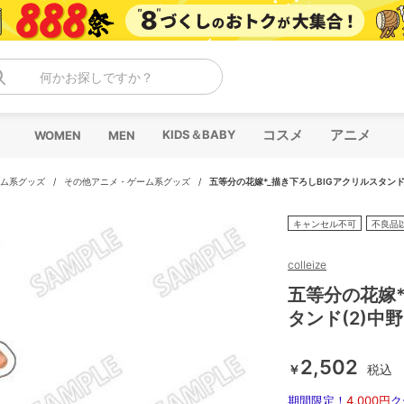
何かお探しですか？
コスメ
アニメ
KIDS＆BABY
WOMEN
MEN
ム系グッズ
/
その他アニメ・ゲーム系グッズ
/
五等分の花嫁*_描き下ろしBIGアクリルスタンド(
キャンセル不可
不良品
colleize
五等分の花嫁*
タンド(2)中野
2,502
￥
税込
期間限定！
4,000円
ク