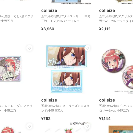
colleize
colleize
∽_描き下ろし2層アクリ
五等分の花嫁_B2タペストリー 中野
五等分の花嫁_アクリル
／中野五月
三玖 モノクロバニードレス
野一花 カレッジスタイ
¥3,960
¥2,112
colleize
colleize
∽_レトロモダン アクリ
五等分の花嫁∽_メモリーズミニスタ
五等分の花嫁∽_缶バッジ
ー 中野二乃
ンド/中野 三玖A
ロリータver. 中野二乃
¥792
¥1,144