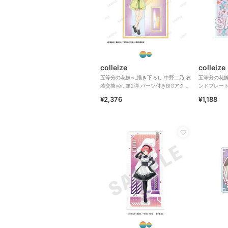
colleize
colleize
五等分の花嫁∽_描き下ろし 中野二乃 衣
五等分の花嫁
装交換ver. 第2弾 パーツ付きBIGアクリ
ンドプレー
ルスタンド
¥2,376
¥1,188