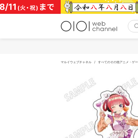
コ
ン
テ
ン
ツ
へ
ス
キ
ッ
プ
マルイウェブチャネル
/
すべてのその他アニメ・ゲー