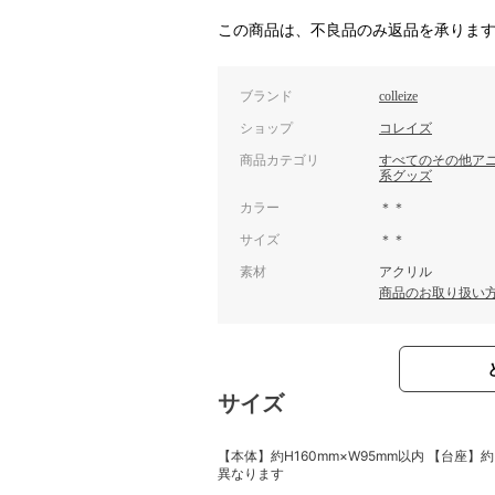
この商品は、不良品のみ返品を承りま
ブランド
colleize
ショップ
コレイズ
商品カテゴリ
すべてのその他ア
系グッズ
カラー
＊＊
サイズ
＊＊
素材
アクリル
商品のお取り扱い
サイズ
【本体】約H160mm×W95mm以内 【台座】
異なります