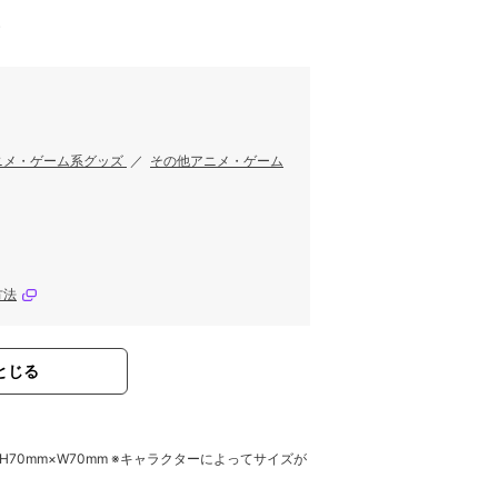
す
ニメ・ゲーム系グッズ
／
その他アニメ・ゲーム
方法
とじる
約H70mm×W70mm ※キャラクターによってサイズが