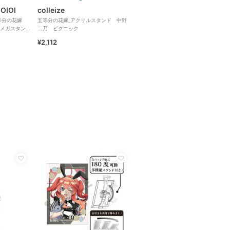
 OIOI
colleize
等分の花嫁
五等分の花嫁_アクリルスタンド 中野
メガスタン
二乃 ピクニック
¥2,112