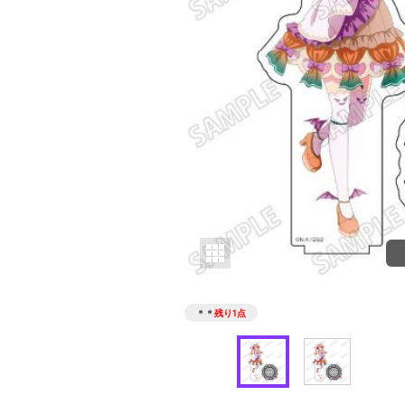
＊＊
残り1点