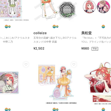
colleize
美松堂
∽_これ!これ!アクリルスタ
五等分の花嫁*_描き下ろしBIGアクリル
『Re:blue』×『不可抗力のI
ト 中野二乃
スタンド(4)中野 四葉
YOU』ブラインド缶バッ
¥2,502
¥660
予約