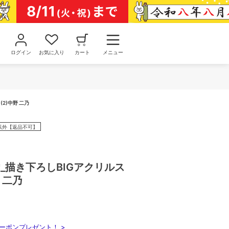
ログイン
お気に入り
カート
メニュー
2)中野 二乃
以外【返品不可】
_描き下ろしBIGアクリルス
 二乃
ーポンプレゼント！ >