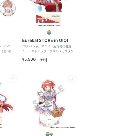
Eureka! STORE in OIOI
 LOVE
TVスペシャルアニメ「五等分の花嫁
ジ（全6種）
＊」バストアップアクリルメガスタン
ド 三玖
¥5,500
予約