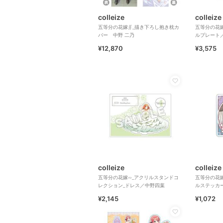
colleize
colleize
五等分の花嫁∬_描き下ろし抱き枕カ
五等分の花嫁
バー 中野 二乃
ルプレート
¥12,870
¥3,575
colleize
colleize
五等分の花嫁∽_アクリルスタンドコ
五等分の花嫁
レクション_ドレス／中野四葉
ルステッカ
¥2,145
¥1,072