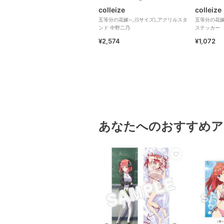
colleize
colleize
五等分の花嫁∽_(Sサイズ)_アクリルスタ
五等分の花嫁
ンド 中野二乃
ステッカー
¥2,574
¥1,072
あなたへのおすすめア