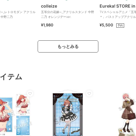
colleize
Eureka! STORE in
∽_レトロモダン アクリル
五等分の花嫁∽_アクリルスタンド 中野
TVスペシャルアニメ「五
 中野二乃
二乃 オレンジデーver.
＊」バストアップアクリル
ド 五月
¥1,980
¥5,500
予約
もっとみる
イテム