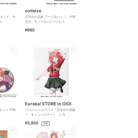
colleize
スタンド 中
五等分の花嫁_アート缶バッジ 中野
ル
五月 モノクロバニードレス
¥660
Eureka! STORE in OIOI
セット 中華
TVスペシャルアニメ「五等分の花嫁
＊」キャンバスアート 二乃
¥3,850
予約