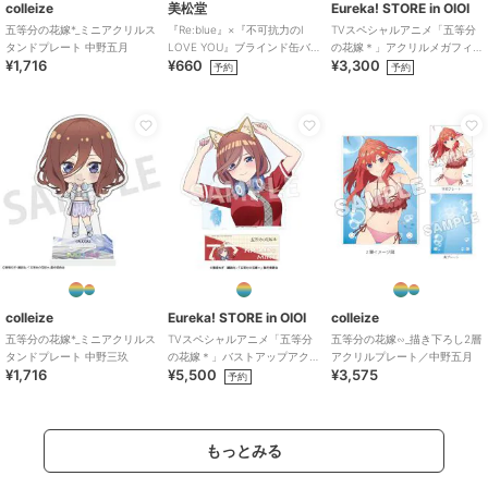
colleize
美松堂
Eureka! STORE in OIOI
五等分の花嫁*_ミニアクリルス
『Re:blue』×『不可抗力のI
TVスペシャルアニメ「五等分
タンドプレート 中野五月
LOVE YOU』ブラインド缶バ
の花嫁＊」アクリルメガフィ
¥1,716
¥660
¥3,300
ッジ（全6種）
ギュア 五月
予約
予約
colleize
Eureka! STORE in OIOI
colleize
五等分の花嫁*_ミニアクリルス
TVスペシャルアニメ「五等分
五等分の花嫁∽_描き下ろし2層
タンドプレート 中野三玖
の花嫁＊」バストアップアク
アクリルプレート／中野五月
¥1,716
¥5,500
¥3,575
リルメガスタンド 三玖
予約
もっとみる