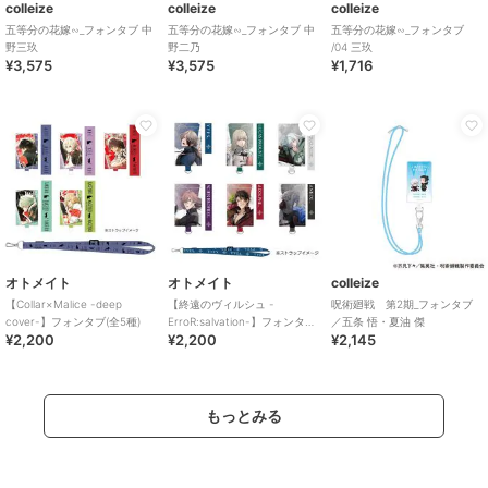
colleize
colleize
colleize
五等分の花嫁∽_フォンタブ 中
五等分の花嫁∽_フォンタブ 中
五等分の花嫁∽_フォンタブ
野三玖
野二乃
/04 三玖
¥3,575
¥3,575
¥1,716
オトメイト
オトメイト
colleize
【Collar×Malice -deep
【終遠のヴィルシュ -
呪術廻戦 第2期_フォンタブ
cover-】フォンタブ(全5種)
ErroR:salvation-】フォンタブ
／五条 悟・夏油 傑
¥2,200
¥2,200
¥2,145
(全6種)
もっとみる