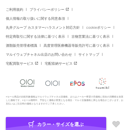
ご利用規約
プライバシーポリシー
個人情報の取り扱いに関する同意条項
丸井グループ カスタマーハラスメント対応方針
cookieポリシー
特定商取引に関する法律に基づく表示
古物営業法に基づく表示
酒類販売管理者標識
高度管理医療機器等販売許可に基づく表示
マルイウェブチャネル出店のお問い合わせ
サイトマップ
宅配買取サービス
宅配収納サービス
※セール商品の比較対象価格はマルイウェブチャネル旧価格、またはメーカー希望小売価格に現在の消費税を加算
した価格です。※セール期間中、予告なく価格が変更となる場合・マルイ店舗価格と異なる場合がございます。お
支払いはご注文時の価格となりますのでご了承ください。
カラー・サイズを選ぶ
Copyright All Rights Reserved. MARUI Co., Ltd