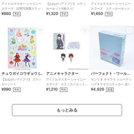
アイドルマスター シャイニー
【おねがいアイプリ】 ステッ
アイドルマスター シャイニー
カラーズ 証明写真風ステッ
カーセット(6枚入り)
カラーズ ステッカーセット
¥660
¥1,320
¥1,650
カー (鈴木羽那)
(283プロ ノクチル)
予約
予約
予約
チュウガイコウギョウ (Chugai Mining)
アニメキャラクター
パーフェクト・ワールド・トーキョー
【おねがいアイプリ】 ステッ
アイドルマスター シャイニー
サンリオ キキララ トレーディ
カーシート
カラーズ ステッカーセット
ングキラキラステッカー 全12
¥990
¥1,210
¥4,620
(283プロ シーズ)
種 コンプリートBOX Sanrio
予約
予約
新着
もっとみる