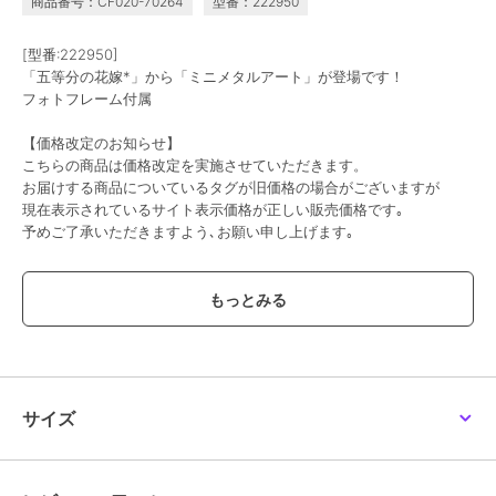
商品番号：CF020-70264
型番：222950
[型番:222950]
「五等分の花嫁*」から「ミニメタルアート」が登場です！
フォトフレーム付属
【価格改定のお知らせ】
こちらの商品は価格改定を実施させていただきます。
お届けする商品についているタグが旧価格の場合がございますが
現在表示されているサイト表示価格が正しい販売価格です｡
予めご了承いただきますよう､お願い申し上げます｡
この商品は、不良品のみ返品を承ります
ブランド
colleize
ショップ
コレイズ
商品カテゴリ
すべてのその他アニメ・ゲーム系
サイズ
グッズ
／
その他アニメ・ゲーム
系グッズ
カラー
＊＊