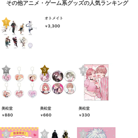
その他アニメ・ゲーム系グッズの人気ランキング
オトメイト
3,300
￥
美松堂
美松堂
美松堂
880
660
330
￥
￥
￥