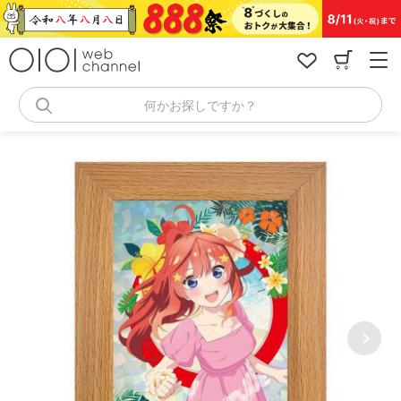
コ
ン
テ
ン
ツ
へ
何かお探しですか？
ス
キ
ッ
プ