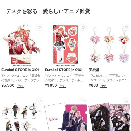
デスクを彩る、愛らしいアニメ雑貨
Eureka! STORE in OIOI
Eureka! STORE in OIOI
美松堂
TVスペシャルアニメ「五等分
TVスペシャルアニメ「五等分
『Re:blue』×『不可抗力のI
の花嫁＊」バストアップアク
の花嫁＊」アクリルフィギュ
LOVE YOU』ブラインドアク
¥5,500
¥1,650
¥880
リルメガスタンド 五月
ア 五月
リルキーホルダー（全6種）
予約
予約
予約