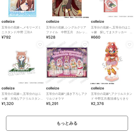
colleize
colleize
colleize
五等分の花嫁∽_メモリーズミ
五等分の花嫁_シングルクリア
五等分の花嫁∽_五等分のはニ
ニスタンド/中野 三玖A
ファイル 中野五月 カレッ
ャ嫁 探してまステッカー
¥792
¥528
¥660
ジスタイル
中野五月
colleize
colleize
colleize
五等分の花嫁∽_五等分のはニ
五等分の花嫁*_描き下ろしアク
五等分の花嫁*_アクリルスタン
ャ嫁 大地なアクリルスタン
リルジオラマ
ド 中野五月/配信者なりきり
¥1,320
¥5,291
¥2,376
ド 中野三玖
もっとみる