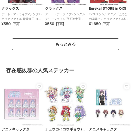
クラックス
クラックス
Eureka! STORE in OIOI
デート・ア・ライブVシングル
デート・ア・ライブVシングル
TVスペシャルアニメ「五等分
クリアファイル 時崎狂三 ゴシ
クリアファイル 夜刀神十香 ゴ
の花嫁＊」クリアファイル5種
¥550
¥550
¥1,650
ックドール
シックドール
セット
予約
予約
予約
もっとみる
存在感抜群の人気ステッカー
アニメキャラクター
チュウガイコウギョウ (Chugai Mining)
アニメキャラクター