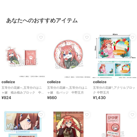
あなたへのおすすめアイテム
colleize
colleize
colleize
五等分の花嫁∽_五等分のはニ
五等分の花嫁∽_五等分のはニ
五等分の花嫁*_アクリルブロッ
ャ嫁 積み積みブロック 中
ャ嫁 缶バッジ 中野五月
ク 中野五月
¥924
¥660
¥1,430
野五月