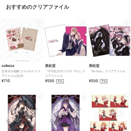
おすすめのクリアファイル
colleize
美松堂
美松堂
五等分の花嫁*_3 o'clock クリ
『不可抗力のI LOVE YOU』ク
『Re:blue』クリアファイル
アファイル(五月)
リアファイル
¥715
¥550
¥550
予約
予約