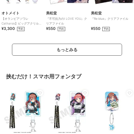
オトメイト
美松堂
美松堂
【オランピアソワレ
『不可抗力のI LOVE YOU』ク
『Re:blue』クリアファイル
Catharsis】ビッグアクリルス
リアファイル
¥3,300
¥550
¥550
タンド(全7種)
予約
予約
予約
もっとみる
挟むだけ！スマホ用フォンタブ