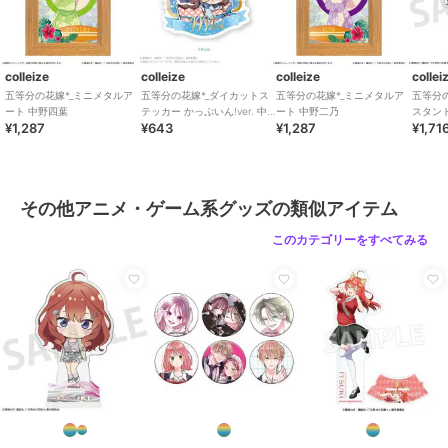
colleize
colleize
colleize
collei
五等分の花嫁*_ミニメタルア
五等分の花嫁*_ダイカットス
五等分の花嫁*_ミニメタルア
五等分
ート 中野四葉
テッカー かっぷいん!ver. 中
ート 中野二乃
スタン
¥1,287
¥643
¥1,287
¥1,71
野三玖
その他アニメ・ゲーム系グッズの類似アイテム
このカテゴリーをすべてみる