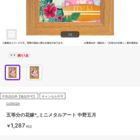
1/2
＊＊
残り1点
不良品以外【返品不可】
キャンセル不可
colleize
五等分の花嫁*_ミニメタルアート 中野五月
1,287
￥
税込