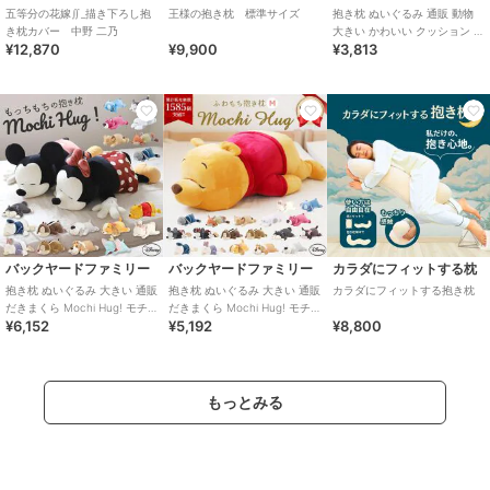
五等分の花嫁∬_描き下ろし抱
王様の抱き枕 標準サイズ
抱き枕 ぬいぐるみ 通販 動物
き枕カバー 中野 二乃
大きい かわいい クッション 子
¥12,870
¥9,900
¥3,813
供 マクラ キッズ 寝具 子供
バックヤードファミリー
バックヤードファミリー
カラダにフィットする枕
抱き枕 ぬいぐるみ 大きい 通販
抱き枕 ぬいぐるみ 大きい 通販
カラダにフィットする抱き枕
だきまくら Mochi Hug! モチ
だきまくら Mochi Hug! モチ
¥6,152
¥5,192
¥8,800
ハグ Disney ディズニ
ハグ Disney ディズニ
もっとみる