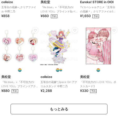
colleize
美松堂
Eureka! STORE in OIOI
五等分の花嫁∽_クリアファイ
『Re:blue』×『不可抗力のI
TVスペシャルアニメ「五等分
ル 中野二乃
LOVE YOU』ブラインド缶バ
の花嫁＊」クリアファイル5種
¥858
¥660
¥1,650
ッジ（全6種）
セット
予約
予約
美松堂
colleize
美松堂
『Re:blue』×『不可抗力のI
五等分の花嫁*_Space Girl アク
『不可抗力のI LOVE YOU』ポ
LOVE YOU』ブラインドアク
リルスタンド 中野二乃
ストカード3
¥880
¥2,288
¥330
リルキーホルダー（全6種）
予約
予約
もっとみる