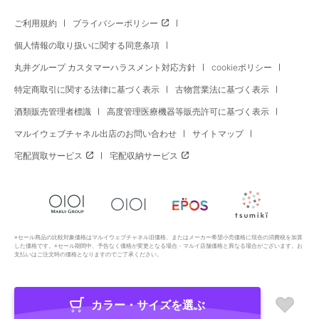
ご利用規約
プライバシーポリシー
個人情報の取り扱いに関する同意条項
丸井グループ カスタマーハラスメント対応方針
cookieポリシー
特定商取引に関する法律に基づく表示
古物営業法に基づく表示
酒類販売管理者標識
高度管理医療機器等販売許可に基づく表示
マルイウェブチャネル出店のお問い合わせ
サイトマップ
宅配買取サービス
宅配収納サービス
※セール商品の比較対象価格はマルイウェブチャネル旧価格、またはメーカー希望小売価格に現在の消費税を加算
した価格です。※セール期間中、予告なく価格が変更となる場合・マルイ店舗価格と異なる場合がございます。お
支払いはご注文時の価格となりますのでご了承ください。
カラー・サイズを選ぶ
Copyright All Rights Reserved. MARUI Co., Ltd