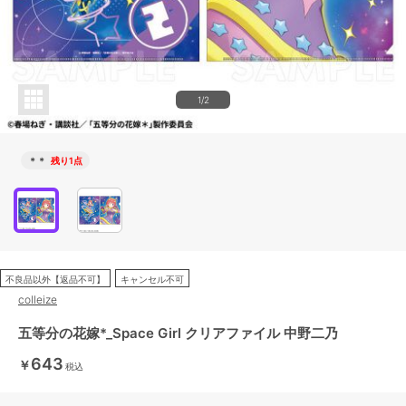
1/2
＊＊
残り1点
不良品以外【返品不可】
キャンセル不可
colleize
五等分の花嫁*_Space Girl クリアファイル 中野二乃
643
￥
税込