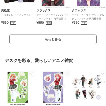
美松堂
クラックス
クラックス
『Re:blue』クリアファイル
デート・ア・ライブVシングル
デート・ア・ライブVシングル
クリアファイル 時崎狂三 ゴシ
クリアファイル 夜刀神十香 ゴ
¥550
¥550
¥550
ックドール
シックドール
予約
予約
予約
もっとみる
デスクを彩る、愛らしいアニメ雑貨