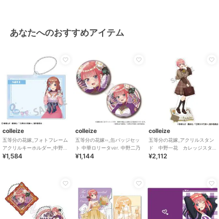
あなたへのおすすめアイテム
colleize
colleize
colleize
五等分の花嫁_フォトフレーム
五等分の花嫁∽_缶バッジセッ
五等分の花嫁_アクリルスタン
アクリルキーホルダー_中野三
ト 中華ロリータver. 中野二乃
ド 中野一花 カレッジスタ
¥1,584
¥1,144
¥2,112
玖_メイクアップ
イル