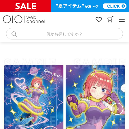
コ
ン
テ
ン
ツ
へ
何かお探しですか？
ス
キ
ッ
プ