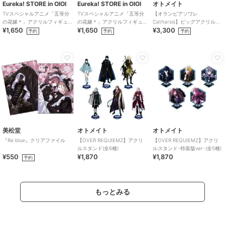
Eureka! STORE in OIOI
Eureka! STORE in OIOI
オトメイト
TVスペシャルアニメ「五等分
TVスペシャルアニメ「五等分
【オランピアソワレ
の花嫁＊」アクリルフィギュ
の花嫁＊」アクリルフィギュ
Catharsis】ビッグアクリルス
¥1,650
¥1,650
¥3,300
ア 四葉
ア 二乃
タンド(全7種)
予約
予約
予約
美松堂
オトメイト
オトメイト
『Re:blue』クリアファイル
【OVER REQUIEMZ】アクリ
【OVER REQUIEMZ】アクリ
ルスタンド(全6種)
ルスタンド-特装版ver-(全5種)
¥550
¥1,870
¥1,870
予約
もっとみる