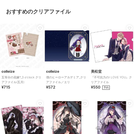
おすすめのクリアファイル
colleize
colleize
美松堂
五等分の花嫁*_3 o'clock クリ
僕のヒーローアカデミア_クリ
『不可抗力のI LOVE YOU』ク
アファイル(五月)
アファイル／エリ
リアファイル
¥715
¥572
¥550
予約