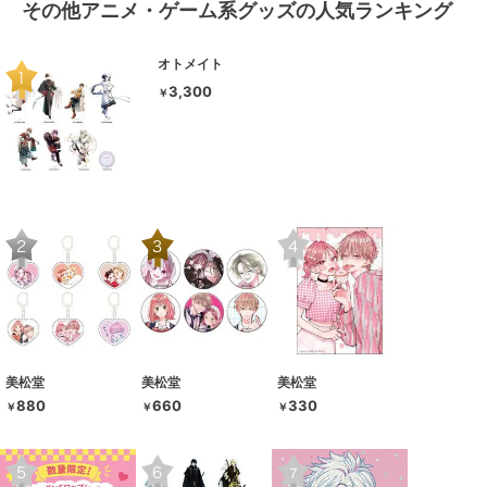
その他アニメ・ゲーム系グッズの人気ランキング
オトメイト
3,300
￥
美松堂
美松堂
美松堂
880
660
330
￥
￥
￥