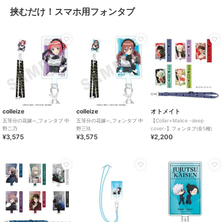
挟むだけ！スマホ用フォンタブ
colleize
colleize
オトメイト
五等分の花嫁∽_フォンタブ 中
五等分の花嫁∽_フォンタブ 中
【Collar×Malice -deep
野二乃
野三玖
cover-】フォンタブ(全5種)
¥3,575
¥3,575
¥2,200