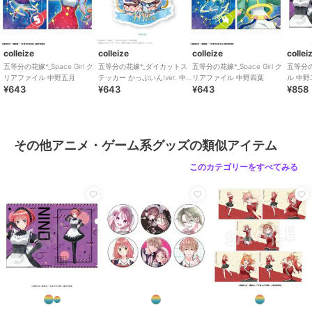
colleize
colleize
colleize
collei
五等分の花嫁*_Space Girl ク
五等分の花嫁*_ダイカットス
五等分の花嫁*_Space Girl ク
五等分
リアファイル 中野五月
テッカー かっぷいん!ver. 中
リアファイル 中野四葉
ル 中野
¥643
¥643
¥643
¥858
野三玖
その他アニメ・ゲーム系グッズの類似アイテム
このカテゴリーをすべてみる