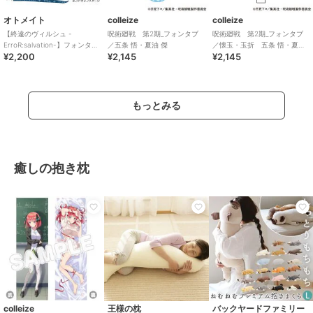
オトメイト
colleize
colleize
【終遠のヴィルシュ -
呪術廻戦 第2期_フォンタブ
呪術廻戦 第2期_フォンタブ
ErroR:salvation-】フォンタブ
／五条 悟・夏油 傑
／懐玉・玉折 五条 悟・夏油
¥2,200
¥2,145
¥2,145
(全6種)
傑 B
もっとみる
癒しの抱き枕
colleize
王様の枕
バックヤードファミリー