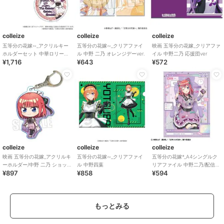
colleize
colleize
colleize
五等分の花嫁∽_アクリルキー
五等分の花嫁∽_クリアファイ
映画 五等分の花嫁_クリアファ
ホルダーセット 中華ロリータ
ル 中野 二乃 オレンジデーver.
イル 中野二乃 応援団ver
¥1,716
¥643
¥572
ver. 中野二乃
colleize
colleize
colleize
映画 五等分の花嫁_アクリルキ
五等分の花嫁∽_クリアファイ
五等分の花嫁*_A4シングルク
ーホルダー/中野 二乃 ショッピ
ル 中野四葉
リアファイル 中野二乃/配信者
¥897
¥858
¥594
ングデートver.
なりきり
もっとみる