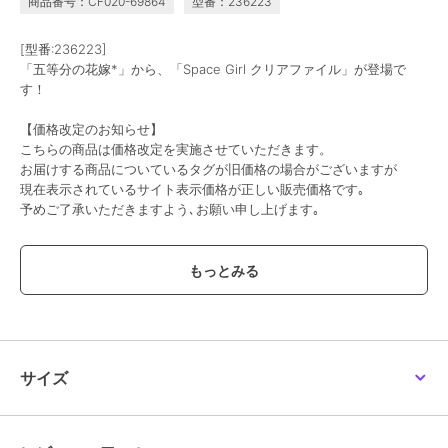
商品番号：CF020-69864
型番：236223
[型番:236223]
「五等分の花嫁*」から、「Space Girl クリアファイル」が登場で
す！
【価格改定のお知らせ】
こちらの商品は価格改定を実施させていただきます。
お届けする商品についているタグが旧価格の場合がございますが
現在表示されているサイト表示価格が正しい販売価格です｡
予めご了承いただきますよう､お願い申し上げます｡
この商品は、不良品のみ返品を承ります
ブランド
colleize
ショップ
コレイズ
商品カテゴリ
すべてのその他アニメ・ゲーム系
サイズ
グッズ
／
その他アニメ・ゲーム
系グッズ
カラー
＊＊