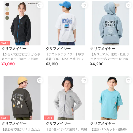
SALE
クリフメイヤー
クリフメイヤー
クリフメイヤー
【かるくてぽかぽか】かるポ
【アウトドアライク！】吸水
【カジュアル】速乾・軽量 テ
カパーカー 120cm～170cm
速乾 COOL MAX 半袖 Tシャツ
ック ジップパーカー 120cm～
¥3,080
¥3,190
¥4,290
120cm～170cm
170cm
SALE
SALE
クリフメイヤー
クリフメイヤー
クリフメイヤー
【裏起毛で暖かい！】あたた
【全5色×6サイズ展開！】刺繍
【遮熱・UVカット・接触冷