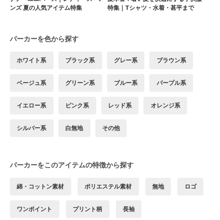
ンズ 夏の人気アイテム特集
特集｜Tシャツ・水着・甚平まで
パーカーを色から探す
ホワイト系
ブラック系
グレー系
ブラウン系
ベージュ系
グリーン系
ブルー系
パープル系
イエロー系
ピンク系
レッド系
オレンジ系
シルバー系
白無地
その他
パーカーをこのアイテムの特徴から探す
綿・コットン素材
ポリエステル素材
無地
ロゴ
ワンポイント
プリント柄
長袖