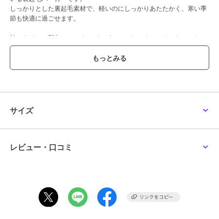
しっかりとした裏起毛素材で、軽いのにしっかりあたたかく、寒い季
節も快適に過ごせます。
袖のラインと配色ファスナーがスポーティなアクセントになってお
り、見た目もおしゃれ。
動きやすさとあたたかさを両立したデザインで、元気に遊ぶお子さま
にも安心です。
洗濯にも強く、デイリー使いに最適な一枚です。
小学校低学年～高学年の、キッズ～ジュニアサイズに加え、
サイズ
メンズSサイズ以下だけどキッズの160cmでもない。。。
そんな微妙な時期のお子様に対応する170cmまで！
-------------------------
レビュー・口コミ
シルエット：スタンダード
生地の厚さ：やや厚手
透け感：なし
伸縮性：あり
ケア方法：洗濯機洗い可（ネット使用）
-------------------------