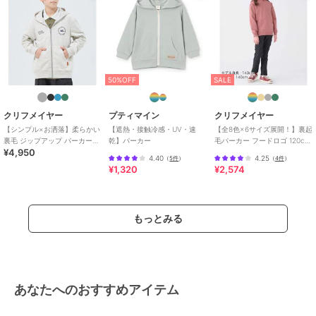
チ
/
ライフスタイル
/
ウォーキ
ング・ランニング
/
アウトドア
/
キャンプ・レジャー
原産国
中国
50%OFF
SALE
クリフメイヤー
プティマイン
クリフメイヤー
【シンプル×お洒落】柔らかい
【遮熱・接触冷感・UV・速
【全8色×6サイズ展開！】裏起
裏毛 ジップアップ パーカー
乾】パーカー
毛パーカー フードロゴ 120cm
¥4,950
120cm～170cm
～170cm
4.40
4.25
（
5件
）
（
4件
）
¥1,320
¥2,574
もっとみる
あなたへのおすすめアイテム