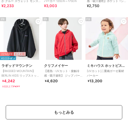
か クルー スウェット モンスタ
パーカー 120cm～170cm
感・吸汗速乾】ポケット Tシャ
¥2,233
¥3,003
¥2,750
ー 120cm～170cm
ツ 120cm～170cm
PR
PR
PR
22%OFF
まとめ割
¥500ｸｰﾎﾟﾝ
ラギッドマウンテン
クリフメイヤー
ミキハウス ホットビスケッツ
【RAGGED MOUNTAIN】
【遮熱・UVカット・接触冷
[UVカット]二重織ガーゼ素材
BERLIN KIDS リップストップ
感・吸汗速乾】 ジップ パーカ
パーカー
ポケッタブルパーカー 撥水
ー 120cm～170cm
4,242
4,620
13,200
¥
¥
¥
2点以上で5%OFF
もっとみる