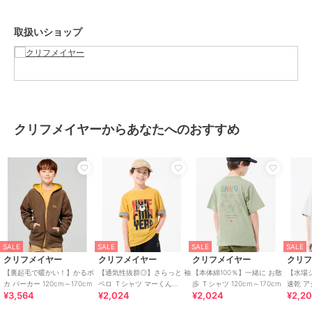
●KRIFF MAYER（クリフメイヤー）
取扱いショップ
家族みんなの毎日に楽しさと笑顔をお届けしたい。
クリフメイヤーの服にはそんな思いがたくさん詰め込まれています。
メンズ・レディース・キッズ、更にドッグウェアまで展開。
何気ない日々が特別な思い出に変わる瞬間を演出する、ベーシックか
つオリジナリティーあふれる新しいデイリーウエアを提案します。
この商品は無料ギフトサービスの対象商品です
クリフメイヤーからあなたへのおすすめ
>>無料ギフトサービスについての詳細はこちら
ブランド
クリフメイヤー
ショップ
クリフメイヤー
商品カテゴリ
トップス
／
パーカー
性別タイプ
ボーイズ
SALE
SALE
SALE
SALE
トップス
／
パーカー
クリフメイヤー
クリフメイヤー
クリフメイヤー
クリ
ガールズ
【裏起毛で暖かい！】かるポ
【通気性抜群◎】さらっと 袖
【本体綿100％】一緒に お散
【水場
トップス
／
パーカー
カ パーカー 120cm～170cm
ペロ Ｔシャツ マーくん
歩 Ｔシャツ 120cm～170cm
速乾 ア
¥3,564
¥2,024
¥2,024
¥2,2
120cm～170cm
シャツ 1
カラー
NAVY、OFF、GRAY、CHARCO
AL、YELLOW