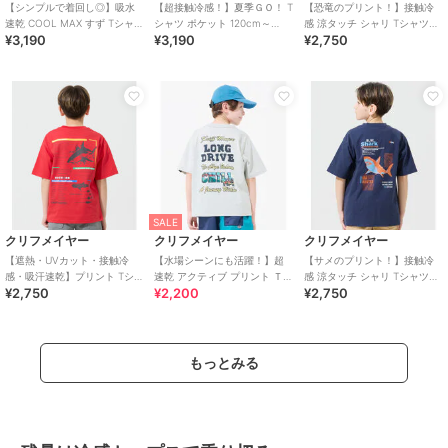
【シンプルで着回し◎】吸水
【超接触冷感！】夏季ＧＯ！ T
【恐竜のプリント！】接触冷
速乾 COOL MAX すず Tシャツ
シャツ ポケット 120cm～
感 涼タッチ シャリ Tシャツ
¥3,190
¥3,190
¥2,750
半袖 120cm～170cm
170cm
120cm～170cm
SALE
クリフメイヤー
クリフメイヤー
クリフメイヤー
【遮熱・UVカット・接触冷
【水場シーンにも活躍！】超
【サメのプリント！】接触冷
感・吸汗速乾】プリント Tシャ
速乾 アクティブ プリント Ｔシ
感 涼タッチ シャリ Tシャツ
¥2,750
¥2,200
¥2,750
ツ ホホジロザメ 120cm～
ャツ 120cm～170cm
120cm～170cm
170cm
もっとみる