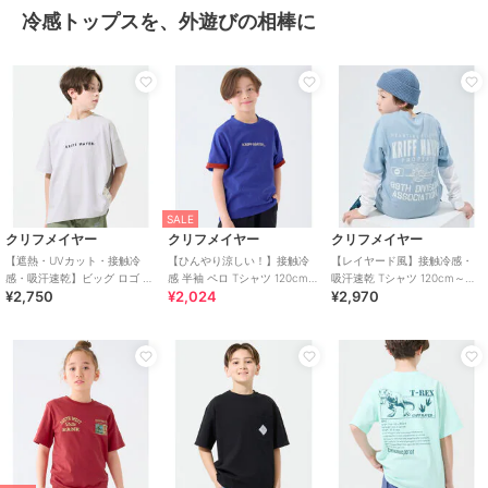
冷感トップスを、外遊びの相棒に
SALE
クリフメイヤー
クリフメイヤー
クリフメイヤー
【遮熱・UVカット・接触冷
【ひんやり涼しい！】接触冷
【レイヤード風】接触冷感・
感・吸汗速乾】ビッグ ロゴ T
感 半袖 ペロ Tシャツ 120cm～
吸汗速乾 Tシャツ 120cm～
¥2,750
¥2,024
¥2,970
シャツ 120cm～170cm
170cm
170cm