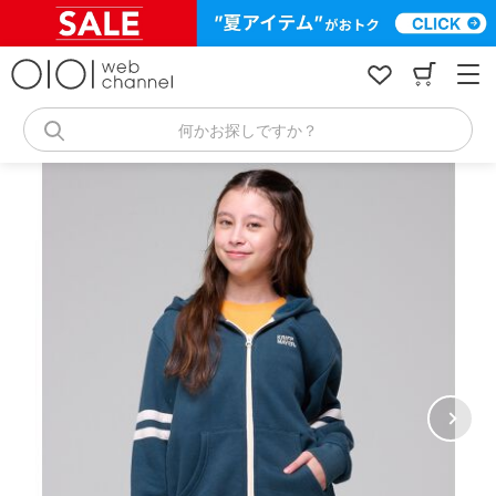
コ
ン
テ
ン
ツ
へ
何かお探しですか？
ス
キ
ッ
プ