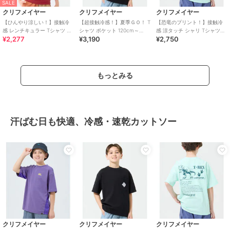
SALE
クリフメイヤー
クリフメイヤー
クリフメイヤー
【ひんやり涼しい！】接触冷
【超接触冷感！】夏季ＧＯ！ T
【恐竜のプリント！】接触冷
感 レンチキュラー Tシャツ 半
シャツ ポケット 120cm～
感 涼タッチ シャリ Tシャツ
¥2,277
¥3,190
¥2,750
袖 120cm～170cm
170cm
120cm～170cm
もっとみる
汗ばむ日も快適、冷感・速乾カットソー
クリフメイヤー
クリフメイヤー
クリフメイヤー