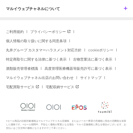
マルイウェブチャネルについて
ご利用規約
プライバシーポリシー
個人情報の取り扱いに関する同意条項
丸井グループ カスタマーハラスメント対応方針
cookieポリシー
特定商取引に関する法律に基づく表示
古物営業法に基づく表示
酒類販売管理者標識
高度管理医療機器等販売許可に基づく表示
マルイウェブチャネル出店のお問い合わせ
サイトマップ
宅配買取サービス
宅配収納サービス
※セール商品の比較対象価格はマルイウェブチャネル旧価格、またはメーカー希望小売価格に現在の消費税を加算
した価格です。※セール期間中、予告なく価格が変更となる場合・マルイ店舗価格と異なる場合がございます。お
支払いはご注文時の価格となりますのでご了承ください。