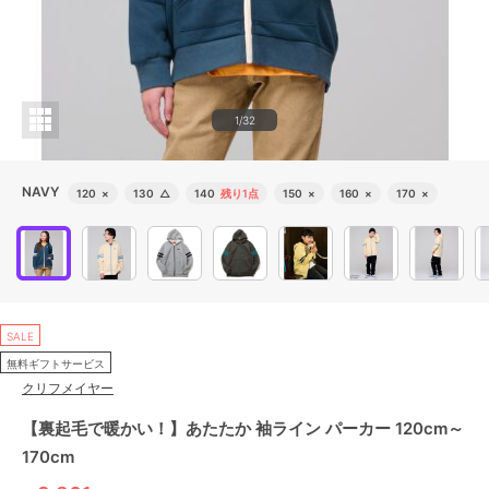
1/32
NAVY
120
×
130
△
140
残り1点
150
×
160
×
170
×
SALE
無料ギフトサービス
クリフメイヤー
【裏起毛で暖かい！】あたたか 袖ライン パーカー 120cm～
170cm