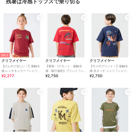
残暑は冷感トップスで乗り切る
SALE
クリフメイヤー
クリフメイヤー
クリフメイヤー
【ひんやり涼しい！】接触冷
【遮熱・UVカット・接触冷
【サメのプリント！】接触冷
感 レンチキュラー Tシャツ 半
感・吸汗速乾】プリント Tシャ
感 涼タッチ シャリ Tシャツ
¥2,277
¥2,750
¥2,750
袖 120cm～170cm
ツ ホホジロザメ 120cm～
120cm～170cm
170cm