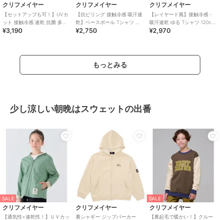
クリフメイヤー
クリフメイヤー
クリフメイヤー
【セットアップも可！】UVカ
【抗ピリング 接触冷感 吸汗速
【レイヤード風】接触冷感・
ット 接触冷感 速乾 抗菌 多機
乾】ベースボール Tシャツ 半
吸汗速乾 ゆる Tシャツ 120cm
¥3,190
¥2,750
¥2,970
能 Ｔシャツ 120cm～170cm
袖 LOGO 120cm～170cm
～170cm
もっとみる
少し涼しい朝晩はスウェットの出番
SALE
SALE
クリフメイヤー
クリフメイヤー
クリフメイヤー
【通気性×速乾性！】ＵＶカッ
裏シャギー ジップパーカー
【裏起毛で暖かい！】クルー