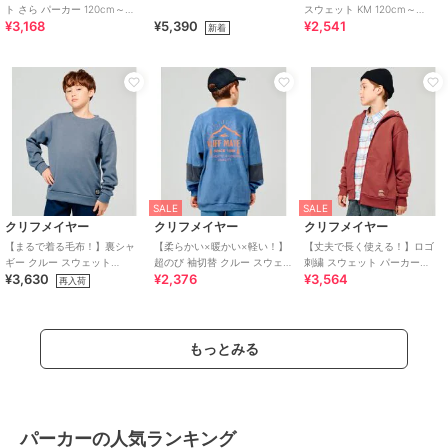
ト さら パーカー 120cm～
スウェット KM 120cm～
¥3,168
¥5,390
¥2,541
170cm
170cm
新着
SALE
SALE
クリフメイヤー
クリフメイヤー
クリフメイヤー
【まるで着る毛布！】裏シャ
【柔らかい×暖かい×軽い！】
【丈夫で長く使える！】ロゴ
ギー クルー スウェット
超のび 袖切替 クルー スウェッ
刺繍 スウェット パーカー
¥3,630
¥2,376
¥3,564
120cm～170cm
ト 120cm～170cm
120cm～170cm
再入荷
もっとみる
パーカーの人気ランキング