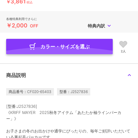
3,861
￥
税込
各種特典利用でさらに
￥2,000
OFF
特典内訳
カラー・サイズを選ぶ
2人
商品説明
商品番号：CF020-65403
型番：J2527836
[型番:J2527836]
《KRIFF MAYER 2025秋冬アイテム「あたたか袖ラインパーカ
ー」》
お子さまの冬のお出かけや通学にぴったりの、毎年ご好評いただいて
いる裏起毛パーカーです。