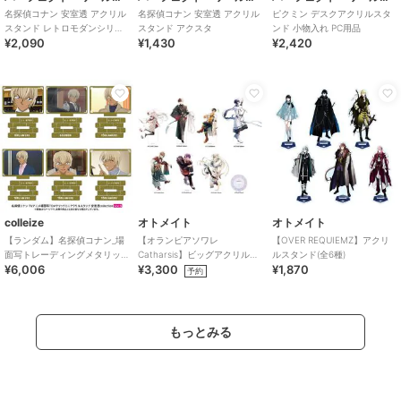
名探偵コナン 安室透 アクリル
名探偵コナン 安室透 アクリル
ピクミン デスクアクリルスタ
スタンド レトロモダンシリー
スタンド アクスタ
ンド 小物入れ PC用品
¥2,090
¥1,430
¥2,420
ズ アクスタ
colleize
オトメイト
オトメイト
【ランダム】名探偵コナン_場
【オランピアソワレ
【OVER REQUIEMZ】アクリ
面写トレーディングメタリッ
Catharsis】ビッグアクリルス
ルスタンド(全6種)
¥6,006
¥3,300
¥1,870
クミニアクリルスタンド 安室
タンド(全7種)
予約
透collecti
もっとみる