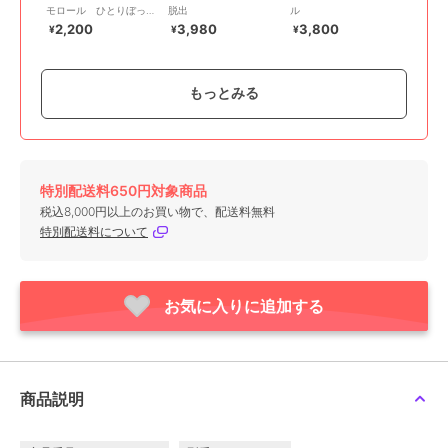
モロール ひとりぼっち
脱出
ル
のピューロランドからの
2,200
3,980
3,800
¥
¥
¥
脱出
もっとみる
特別配送料650円対象商品
SCRAP GOODS SHOP
SCRAP GOODS SHOP
SCRAP GOODS SHOP
税込8,000円以上のお買い物で、配送料無料
リアル脱出ゲーム やっ
忘れ物探偵と放課後のシ
アルバム復元パズル
特別配送料について
かいなドアだらけのモン
ョートフィルム
2,800
¥
スターズ・インクからの
4,950
3,300
¥
¥
脱出
お気に入りに追加する
商品説明
SCRAP GOODS SHOP
SCRAP GOODS SHOP
SCRAP GOODS SHOP