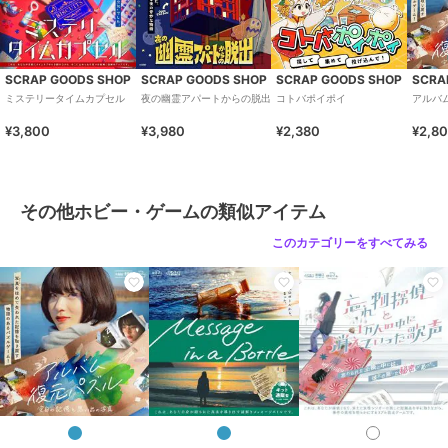
SCRAP GOODS SHOP
SCRAP GOODS SHOP
SCRAP GOODS SHOP
リアル脱出ゲーム×名探
５分間リアル脱出ゲーム
Message in a Bottle
偵コナン 『四宝館から
1,760
2,380
SCRAP GOODS SHOP
SCRAP GOODS SHOP
SCRAP GOODS SHOP
SCRA
¥
¥
の脱出』キット 毛利小
6,800
¥
ミステリータイムカプセル
夜の幽霊アパートからの脱出
コトバポイポイ
アルバ
五郎（特典）
¥3,800
¥3,980
¥2,380
¥2,8
その他ホビー・ゲームの類似アイテム
このカテゴリーをすべてみる