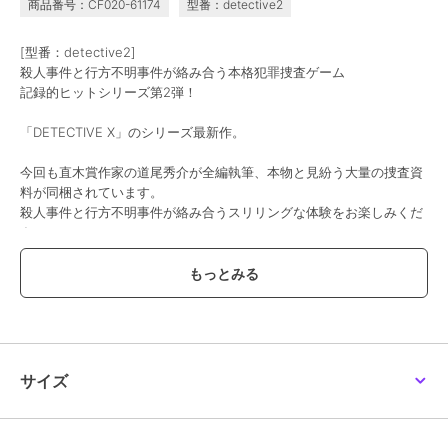
商品番号：CF020-61174
型番：detective2
リアル脱出ゲーム×名探
リアル脱出ゲーム×名探
リアル脱出ゲーム×名探
偵コナン 『四宝館から
偵コナン 『四宝館から
偵コナン 『四宝館から
の脱出』キット 工藤新
の脱出』キット_灰原哀
の脱出』キット 江戸川
3,300
6,800
3,300
[型番：detective2]
¥
¥
¥
一
（特典）
コナン
殺人事件と行方不明事件が絡み合う本格犯罪捜査ゲーム
記録的ヒットシリーズ第2弾！
「DETECTIVE X」のシリーズ最新作。
今回も直木賞作家の道尾秀介が全編執筆、本物と見紛う大量の捜査資
料が同梱されています。
殺人事件と行方不明事件が絡み合うスリリングな体験をお楽しみくだ
さい。
SCRAP GOODS SHOP
SCRAP GOODS SHOP
SCRAP GOODS SHOP
リアル脱出ゲーム×名探
忘れ物探偵と1万人の中
５分間リアル脱出ゲーム
偵コナン 『四宝館から
に消えていった歌声
おしまい
の脱出』キット 江戸川
6,800
4,600
2,200
¥
¥
¥
《ストーリー》
コナン（特典）
ラグジュアリーなリゾートホテルのパーティーで、「黒いバラ」の開
発に成功した女性経営者が殺害された。
さらには、依頼者である記者の息子も行方不明になっている。
サイズ
犯人は誰？ 少年の行方は？ 殺人と行方不明との関係は？
謎が謎を呼び、状況は二転三転。