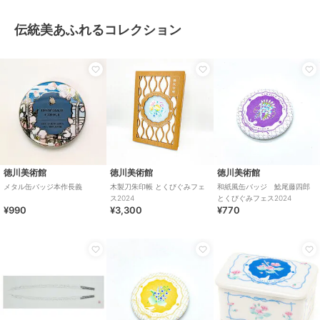
伝統美あふれるコレクション
徳川美術館
徳川美術館
徳川美術館
メタル缶バッジ本作長義
木製刀朱印帳 とくびぐみフェ
和紙風缶バッジ 鯰尾藤四郎
ス2024
とくびぐみフェス2024
¥990
¥3,300
¥770