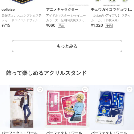
colleize
アニメキャラクター
チュウガイコウギョウ (Chugai Mining)
名探偵コナン_エンブレムステ
アイドルマスター シャイニー
【おねがいアイプリ】 ステッ
ッカー サバイバルデフォルメ
カラーズ 証明写真風ステッ
カーセット(6枚入り)
¥715
¥660
¥1,320
(伊達)
カー (鈴木羽那)
予約
予約
もっとみる
飾って楽しめるアクリルスタンド
パーフェクト・ワールド・トーキョー
パーフェクト・ワールド・トーキョー
パーフェクト・ワールド・トーキョー