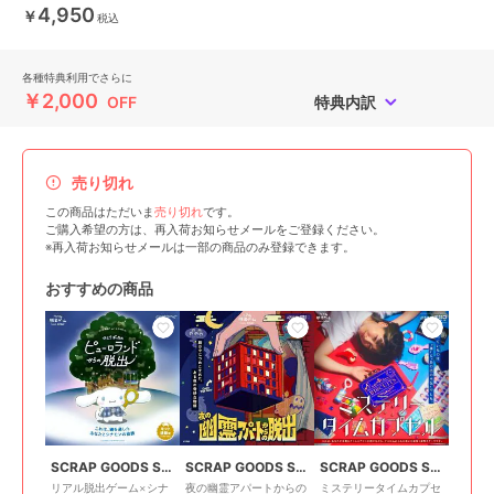
4,950
￥
税込
各種特典利用でさらに
￥2,000
OFF
特典内訳
売り切れ
この商品はただいま
売り切れ
です。
ご購入希望の方は、再入荷お知らせメールをご登録ください。
※再入荷お知らせメールは一部の商品のみ登録できます。
おすすめの商品
SCRAP GOODS SHOP
SCRAP GOODS SHOP
SCRAP GOODS SHOP
リアル脱出ゲーム×シナ
夜の幽霊アパートからの
ミステリータイムカプセ