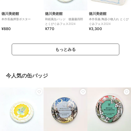
徳川美術館
徳川美術館
徳川美術館
本作長義押形ポスター
和紙風缶バッジ 後藤藤四郎
本作長義 陶器小物入れ とくび
とくびぐみフェス2024
ぐみフェス2024
¥880
¥770
¥3,300
もっとみる
今人気の缶バッジ