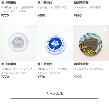
徳川美術館
徳川美術館
徳川美術館
和紙風缶バッジ 後藤藤四郎
メタル缶バッジ三日月宗近
メタル缶バッジ日向正宗
とくびぐみフェス2024
¥770
¥990
¥990
徳川美術館
徳川美術館
徳川美術館
和紙風缶バッジ とくびぐみ
和紙風缶バッジ 本作長義 と
メタル缶バッジ山姥切国広
とくびぐみフェス2024
くびぐみフェス2024
¥770
¥770
¥990
もっとみる