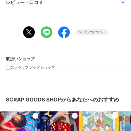
パーティー参加者たちの不可解な証言や、さまざまな写真、動画や音
レビュー・口コミ
SCRAP GOODS SHOP
SCRAP GOODS SHOP
SCRAP GOODS SHOP
声といった大量の捜査資料を紐解き、事件の真実を暴け！
ミステリー写真集 人が
コトバポイポイ
リアル脱出ゲーム×らぶ
消える街
いーず ぴょんちーのわ
2,380
¥
この商品は、不良品のみ返品を承ります
がままからの脱出
2,860
1,760
¥
¥
ブランド
SCRAP GOODS SHOP
ショップ
スクラップ グッズ ショップ
商品カテゴリ
ホビー・ゲーム
／
その他ホビ
取扱いショップ
ー・ゲーム
カラー
ベージュ
SCRAP GOODS SHOP
SCRAP GOODS SHOP
SCRAP GOODS SHOP
サイズ
フリー
リアル脱出ゲーム×名探
リアル脱出ゲーム×名探
リアル脱出ゲーム×名探
偵コナン 『四宝館から
偵コナン 『四宝館から
偵コナン 『四宝館から
の脱出』キット 毛利小
の脱出』キット 灰原哀
の脱出』キット_工藤新
3,300
3,300
6,800
¥
¥
¥
五郎
一（特典）
SCRAP GOODS SHOPからあなたへのおすすめ