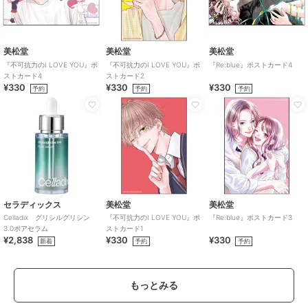
美松堂
美松堂
美松堂
『不可抗力のI LOVE YOU』ポ
『不可抗力のI LOVE YOU』ポ
『Re:blue』ポストカード4
ストカード4
ストカード2
¥330
¥330
¥330
予約
予約
予約
セラディックス
美松堂
美松堂
Celladix グリシルグリシン
『不可抗力のI LOVE YOU』ポ
『Re:blue』ポストカード3
3.0ポアセラム
ストカード1
¥2,838
¥330
¥330
新着
予約
予約
もっとみる