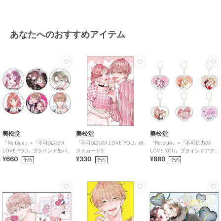
あなたへのおすすめアイテム
美松堂
美松堂
美松堂
『Re:blue』×『不可抗力のI
『不可抗力のI LOVE YOU』ポ
『Re:blue』×『不可抗力のI
LOVE YOU』ブラインド缶バ
ストカード3
LOVE YOU』ブラインドアク
¥660
¥330
¥880
ッジ（全6種）
リルキーホルダー（全6種）
予約
予約
予約