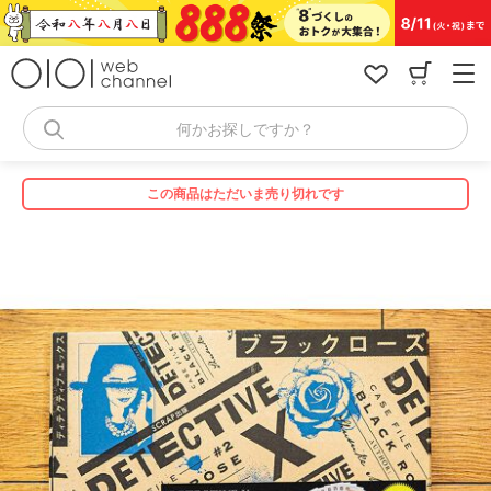
コ
ン
テ
ン
ツ
へ
何かお探しですか？
ス
キ
ッ
この商品はただいま売り切れです
プ