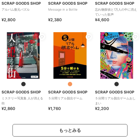
SCRAP GOODS SHOP
SCRAP GOODS SHOP
SCRAP GOODS SHOP
アルバム復元パズル
Message in a Bottle
忘れ物探偵と1万人の中に消え
ていった歌声
¥2,800
¥2,380
¥4,600
SCRAP GOODS SHOP
SCRAP GOODS SHOP
SCRAP GOODS SHOP
ミステリー写真集 人が消える
５分間リアル脱出ゲーム
５分間リアル脱出ゲームおし
街
まい
¥2,860
¥1,760
¥2,200
もっとみる