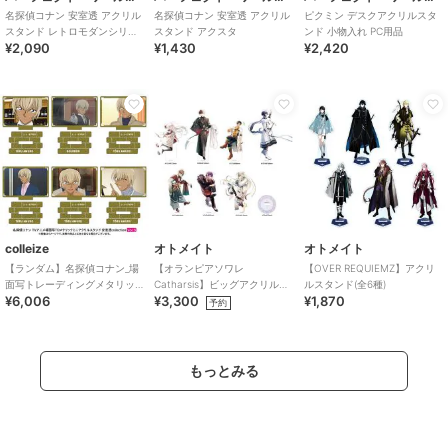
名探偵コナン 安室透 アクリル
名探偵コナン 安室透 アクリル
ピクミン デスクアクリルスタ
スタンド レトロモダンシリー
スタンド アクスタ
ンド 小物入れ PC用品
¥2,090
¥1,430
¥2,420
ズ アクスタ
colleize
オトメイト
オトメイト
【ランダム】名探偵コナン_場
【オランピアソワレ
【OVER REQUIEMZ】アクリ
面写トレーディングメタリッ
Catharsis】ビッグアクリルス
ルスタンド(全6種)
¥6,006
¥3,300
¥1,870
クミニアクリルスタンド 安室
タンド(全7種)
予約
透collecti
もっとみる