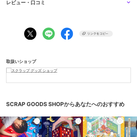
パーティー参加者たちの不可解な証言や、さまざまな写真、動画や音
レビュー・口コミ
SCRAP GOODS SHOP
SCRAP GOODS SHOP
SCRAP GOODS SHOP
声といった大量の捜査資料を紐解き、事件の真実を暴け！
ミステリー写真集 人が
コトバポイポイ
リアル脱出ゲーム×らぶ
消える街
いーず ぴょんちーのわ
2,380
¥
この商品は、不良品のみ返品を承ります
がままからの脱出
2,860
1,760
¥
¥
ブランド
SCRAP GOODS SHOP
ショップ
スクラップ グッズ ショップ
商品カテゴリ
ホビー・ゲーム
／
その他ホビ
取扱いショップ
ー・ゲーム
カラー
ベージュ
SCRAP GOODS SHOP
SCRAP GOODS SHOP
SCRAP GOODS SHOP
サイズ
フリー
リアル脱出ゲーム×名探
リアル脱出ゲーム×名探
リアル脱出ゲーム×名探
偵コナン 『四宝館から
偵コナン 『四宝館から
偵コナン 『四宝館から
の脱出』キット 毛利小
の脱出』キット 灰原哀
の脱出』キット_工藤新
3,300
3,300
6,800
¥
¥
¥
五郎
一（特典）
SCRAP GOODS SHOPからあなたへのおすすめ