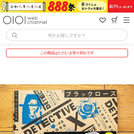
コ
ン
テ
ン
ツ
へ
何かお探しですか？
ス
キ
ッ
この商品はただいま売り切れです
プ