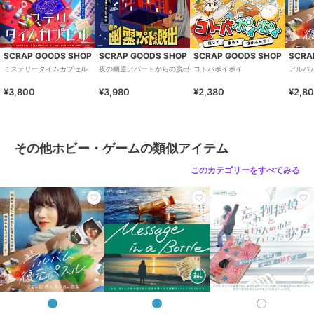
SCRAP GOODS SHOP
SCRAP GOODS SHOP
SCRAP GOODS SHOP
リアル脱出ゲーム×名探
５分間リアル脱出ゲーム
Message in a Bottle
偵コナン 『四宝館から
1,760
2,380
SCRAP GOODS SHOP
SCRAP GOODS SHOP
SCRAP GOODS SHOP
SCRA
¥
¥
の脱出』キット 毛利小
6,800
¥
ミステリータイムカプセル
夜の幽霊アパートからの脱出
コトバポイポイ
アルバ
五郎（特典）
¥3,800
¥3,980
¥2,380
¥2,8
その他ホビー・ゲームの類似アイテム
このカテゴリーをすべてみる