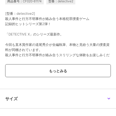
商品番号：CF020-61174
型番：detective2
リアル脱出ゲーム×名探
リアル脱出ゲーム×名探
リアル脱出ゲーム×名探
偵コナン 『四宝館から
偵コナン 『四宝館から
偵コナン 『四宝館から
の脱出』キット 工藤新
の脱出』キット_灰原哀
の脱出』キット 江戸川
3,300
6,800
3,300
[型番：detective2]
¥
¥
¥
一
（特典）
コナン
殺人事件と行方不明事件が絡み合う本格犯罪捜査ゲーム
記録的ヒットシリーズ第2弾！
「DETECTIVE X」のシリーズ最新作。
今回も直木賞作家の道尾秀介が全編執筆、本物と見紛う大量の捜査資
料が同梱されています。
殺人事件と行方不明事件が絡み合うスリリングな体験をお楽しみくだ
さい。
SCRAP GOODS SHOP
SCRAP GOODS SHOP
SCRAP GOODS SHOP
リアル脱出ゲーム×名探
忘れ物探偵と1万人の中
５分間リアル脱出ゲーム
偵コナン 『四宝館から
に消えていった歌声
おしまい
の脱出』キット 江戸川
6,800
4,600
2,200
¥
¥
¥
《ストーリー》
コナン（特典）
ラグジュアリーなリゾートホテルのパーティーで、「黒いバラ」の開
発に成功した女性経営者が殺害された。
さらには、依頼者である記者の息子も行方不明になっている。
サイズ
犯人は誰？ 少年の行方は？ 殺人と行方不明との関係は？
謎が謎を呼び、状況は二転三転。