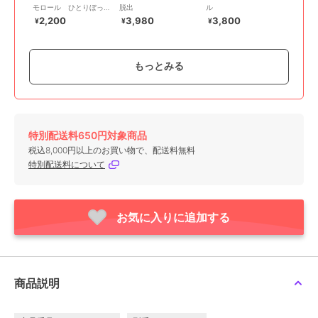
モロール ひとりぼっち
脱出
ル
のピューロランドからの
2,200
3,980
3,800
¥
¥
¥
脱出
もっとみる
特別配送料650円対象商品
SCRAP GOODS SHOP
SCRAP GOODS SHOP
SCRAP GOODS SHOP
税込8,000円以上のお買い物で、配送料無料
リアル脱出ゲーム やっ
忘れ物探偵と放課後のシ
アルバム復元パズル
特別配送料について
かいなドアだらけのモン
ョートフィルム
2,800
¥
スターズ・インクからの
4,950
3,300
¥
¥
脱出
お気に入りに追加する
商品説明
SCRAP GOODS SHOP
SCRAP GOODS SHOP
SCRAP GOODS SHOP