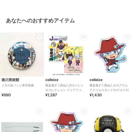
あなたへのおすすめアイテム
徳川美術館
colleize
colleize
メタル缶バッジ本作長義
吸血鬼すぐ死ぬ2_渋カジレト
吸血鬼すぐ死ぬ2_ホログラム
ロコレクション クリアファイ
アクリルスタンド[ロナルドA]
¥990
¥1,287
¥1,430
ル2枚セット