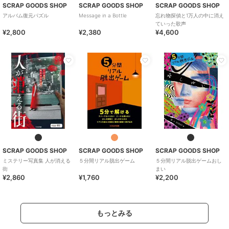
SCRAP GOODS SHOP
SCRAP GOODS SHOP
SCRAP GOODS SHOP
アルバム復元パズル
Message in a Bottle
忘れ物探偵と1万人の中に消え
ていった歌声
¥2,800
¥2,380
¥4,600
SCRAP GOODS SHOP
SCRAP GOODS SHOP
SCRAP GOODS SHOP
ミステリー写真集 人が消える
５分間リアル脱出ゲーム
５分間リアル脱出ゲームおし
街
まい
¥2,860
¥1,760
¥2,200
もっとみる