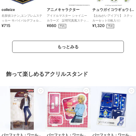
colleize
アニメキャラクター
チュウガイコウギョウ (Chugai Mining)
名探偵コナン_エンブレムステ
アイドルマスター シャイニー
【おねがいアイプリ】 ステッ
ッカー サバイバルデフォルメ
カラーズ 証明写真風ステッ
カーセット(6枚入り)
¥715
¥660
¥1,320
(伊達)
カー (鈴木羽那)
予約
予約
もっとみる
飾って楽しめるアクリルスタンド
パーフェクト・ワールド・トーキョー
パーフェクト・ワールド・トーキョー
パーフェクト・ワールド・トーキョー