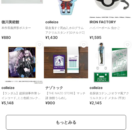
徳川美術館
colleize
IRON FACTORY
本作長義押形ポスター
吸血鬼すぐ死ぬ2_ホログラム
ハイパーボール 虫かご
アクリルスタンド[ロナルドC]
¥880
¥1,430
¥1,595
colleize
ナゾトック
colleize
【ランダム】超探偵事件簿 レ
【THE NAZO STORE】マッチ
名探偵コナン_ジオラマ風アク
インコード_ミニ色紙コレクシ
謎 旅館うらめし
リルスタンド メタル (平次)
¥5,148
¥900
¥2,145
ョン Vol.2 BOX
もっとみる