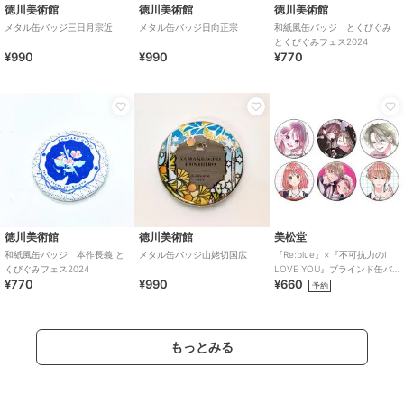
徳川美術館
徳川美術館
徳川美術館
メタル缶バッジ三日月宗近
メタル缶バッジ日向正宗
和紙風缶バッジ とくびぐみ
とくびぐみフェス2024
¥990
¥990
¥770
徳川美術館
徳川美術館
美松堂
和紙風缶バッジ 本作長義 と
メタル缶バッジ山姥切国広
『Re:blue』×『不可抗力のI
くびぐみフェス2024
LOVE YOU』ブラインド缶バ
¥770
¥990
¥660
ッジ（全6種）
予約
もっとみる