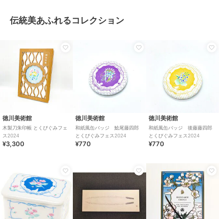
伝統美あふれるコレクション
徳川美術館
徳川美術館
徳川美術館
木製刀朱印帳 とくびぐみフェ
和紙風缶バッジ 鯰尾藤四郎
和紙風缶バッジ 後藤藤四郎
ス2024
とくびぐみフェス2024
とくびぐみフェス2024
¥3,300
¥770
¥770