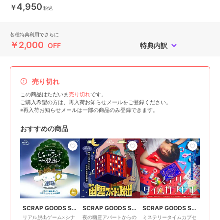
4,950
￥
税込
各種特典利用でさらに
￥2,000
OFF
特典内訳
売り切れ
この商品はただいま
売り切れ
です。
ご購入希望の方は、再入荷お知らせメールをご登録ください。
※再入荷お知らせメールは一部の商品のみ登録できます。
おすすめの商品
SCRAP GOODS SHOP
SCRAP GOODS SHOP
SCRAP GOODS SHOP
リアル脱出ゲーム×シナ
夜の幽霊アパートからの
ミステリータイムカプセ