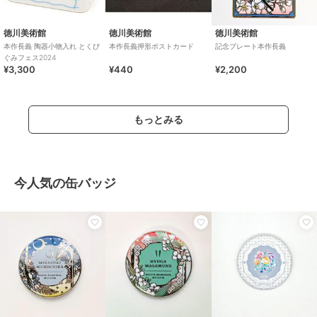
徳川美術館
徳川美術館
徳川美術館
本作長義 陶器小物入れ とくび
本作長義押形ポストカード
記念プレート本作長義
ぐみフェス2024
¥3,300
¥440
¥2,200
もっとみる
今人気の缶バッジ