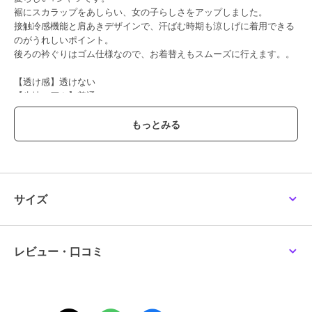
裾にスカラップをあしらい、女の子らしさをアップしました。
接触冷感機能と肩あきデザインで、汗ばむ時期も涼しげに着用できる
のがうれしいポイント。
後ろの衿ぐりはゴム仕様なので、お着替えもスムーズに行えます。。
【透け感】透けない
【生地の厚さ】普通
【伸縮性】あり
【裏地】なし
【ポケット】なし
オフ ホワイト：モデル身長：97.5cm 着用サイズ：100cm
ピンク：モデル身長：97.5cm 着用サイズ：100cm
クリーム：モデル身長：89cm 着用サイズ：90cm
サイズ
サックス：モデル身長：89cm 着用サイズ：90cm
レビュー・口コミ
ブランド
プティマイン
ショップ
ナルミヤオンライン
商品カテゴリ
トップス
／
Tシャツ・カットソ
ー