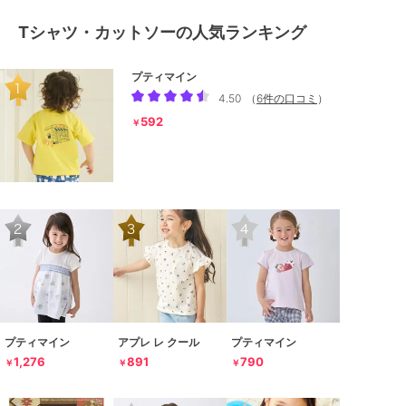
Tシャツ・カットソーの人気ランキング
プティマイン
4.50
（
6件の口コミ
）
592
￥
プティマイン
アプレ レ クール
プティマイン
1,276
891
790
￥
￥
￥