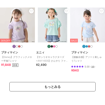
30%OFF
SALE
プティマイン
エニィ
プティマイン
【Disney】グラフィックメロ
【サンリオキャラクターズ
【接触冷感】アソート刺しゅ
ー半袖Tシャツ
×ANY KIDS】ひんやり ファン
うTシャツ
¥1,848
¥2,490
シーフリル袖Tシャツ
新着
5.00
（
1件
）
¥940
もっとみる