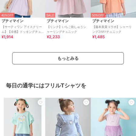
40%OFF
SALE
50%OFF
プティマイン
プティマイン
プティマイン
【サーティワン アイスクリー
【リンク】いちご刺しゅうシ
【藤本美貴コラボ】シャーリ
ム】【冷感】ドッキングチュ
ャーリングチュニック
ング2WAYチュニック
¥1,914
¥2,233
¥1,485
ニック
もっとみる
毎日の通学にはフリルTシャツを