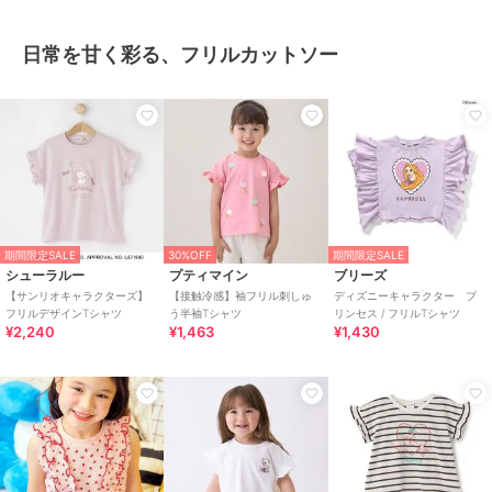
日常を甘く彩る、フリルカットソー
期間限定SALE
30%OFF
期間限定SALE
シューラルー
プティマイン
ブリーズ
【サンリオキャラクターズ】
【接触冷感】袖フリル刺しゅ
ディズニーキャラクター プ
フリルデザインTシャツ
う半袖Tシャツ
リンセス / フリルTシャツ
¥2,240
¥1,463
¥1,430