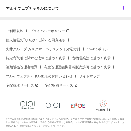
マルイウェブチャネルについて
ご利用規約
プライバシーポリシー
個人情報の取り扱いに関する同意条項
丸井グループ カスタマーハラスメント対応方針
cookieポリシー
特定商取引に関する法律に基づく表示
古物営業法に基づく表示
酒類販売管理者標識
高度管理医療機器等販売許可に基づく表示
マルイウェブチャネル出店のお問い合わせ
サイトマップ
宅配買取サービス
宅配収納サービス
※セール商品の比較対象価格はマルイウェブチャネル旧価格、またはメーカー希望小売価格に現在の消費税を加算
した価格です。※セール期間中、予告なく価格が変更となる場合・マルイ店舗価格と異なる場合がございます。お
支払いはご注文時の価格となりますのでご了承ください。