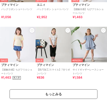
SALE
20%OFF
SALE
プティマイン
エニィ
プティマイン
バックリボンショートパンツ
バックリボン ショートパンツ
【接触冷感】ちびフリルショ
ートパンツ
¥1,056
¥2,952
¥1,463
SALE
SALE
40%OFF
プティマイン
プティマイン
プティマイン
【接触冷感】ちびフリルショ
【防汚加工/スマイル】7分リボ
サイドギャザーレースショー
ートパンツ
ンパンツ
トパンツ
¥1,463
¥836
¥1,584
再入荷
もっとみる