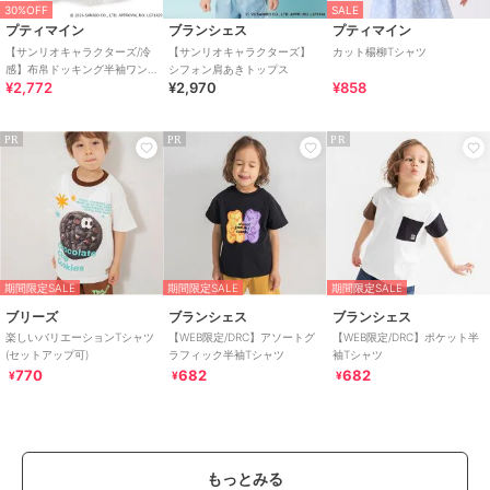
30%OFF
SALE
プティマイン
ブランシェス
プティマイン
【サンリオキャラクターズ/冷
【サンリオキャラクターズ】
カット楊柳Tシャツ
感】布帛ドッキング半袖ワン
シフォン肩あきトップス
¥2,772
¥2,970
¥858
ピース
PR
PR
PR
期間限定SALE
期間限定SALE
期間限定SALE
ブリーズ
ブランシェス
ブランシェス
楽しいバリエーションTシャツ
【WEB限定/DRC】アソートグ
【WEB限定/DRC】ポケット半
(セットアップ可)
ラフィック半袖Tシャツ
袖Tシャツ
770
682
682
¥
¥
¥
もっとみる