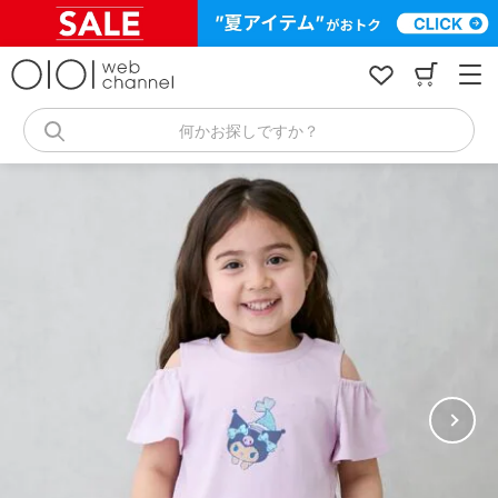
コ
ン
テ
ン
ツ
へ
何かお探しですか？
ス
キ
ッ
プ