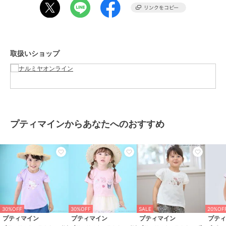
性別タイプ
ガールズ
トップス
／
Tシャツ・カットソ
ー
カラー
ピンク、クリーム、オフ ホワイ
取扱いショップ
ト、サックス
サイズ
6サイズ展開
素材
本体：綿60%
本体：ポリエステル40%
リブ部分：綿58%
リブ部分：ポリエステル37%
プティマインからあなたへのおすすめ
リブ部分：ポリウレタン5%
商品のお取り扱い方法
お手入れ
洗濯方法は商品タグをご確認くだ
さい
特徴
トップス
プリント柄
/
半袖
30%OFF
30%OFF
SALE
20%OF
Tシャツ・カットソー
プティマイン
プティマイン
プティマイン
プテ