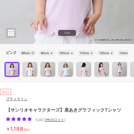
1/30
ピンク
80cm
○
90cm
×
100cm
×
110cm
×
120cm
×
130cm
×
SALE
プティマイン
【サンリオキャラクターズ】肩あきグラフィックTシャツ
5.00
(
1件の口コミ
)
1,188
￥
税込