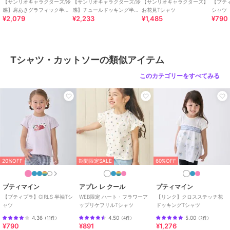
プリント柄
/
半袖
【サンリオキャラクターズ/冷
【サンリオキャラクターズ/冷
【サンリオキャラクターズ】
【プティ
感】肩あきグラフィック半袖
感】チュールドッキング半袖
お花見Tシャツ
シャツ
原産国
中国
¥2,079
¥2,233
¥1,485
¥790
Tシャツ
Tシャツ
Tシャツ・カットソーの類似アイテム
このカテゴリーをすべてみる
20%OFF
期間限定SALE
60%OFF
プティマイン
アプレ レ クール
プティマイン
【プティプラ】GIRLS 半袖Tシ
WEB限定 ハート・フラワーア
【リンク】クロスステッチ花
ャツ
ップリケフリルTシャツ
ドッキングTシャツ
4.36
4.50
5.00
（
11件
）
（
4件
）
（
2件
）
¥790
¥891
¥1,276