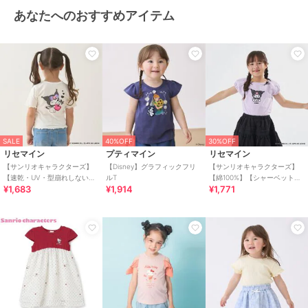
あなたへのおすすめアイテム
SALE
40%OFF
30%OFF
リセマイン
プティマイン
リセマイン
【サンリオキャラクターズ】
【Disney】グラフィックフリ
【サンリオキャラクターズ】
【速乾・UV・型崩れしない】
ルT
【綿100%】【シャーベット
¥1,683
¥1,914
¥1,771
チェリークロミハートTシャツ
Ｔ】アソートアップリケリボ
ン付きＴシャツ