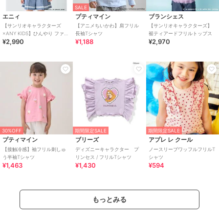
SALE
エニィ
プティマイン
ブランシェス
【サンリオキャラクターズ
【アニメちいかわ】肩フリル
【サンリオキャラクターズ】
×ANY KIDS】ひんやり ファン
長袖Tシャツ
裾ティアードフリルトップス
¥2,990
¥1,188
¥2,970
シーフリル袖Tシャツ
30%OFF
期間限定SALE
期間限定SALE
プティマイン
ブリーズ
アプレ レ クール
【接触冷感】袖フリル刺しゅ
ディズニーキャラクター プ
ノースリーブワッフルフリルT
う半袖Tシャツ
リンセス / フリルTシャツ
シャツ
¥1,463
¥1,430
¥594
もっとみる