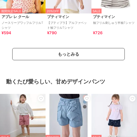
期間限定SALE
20%OFF
SALE
アプレ レ クール
プティマイン
プティマイン
ノースリーブワッフルフリルT
【プティプラ】アルファベッ
袖フリル刺しゅう半袖Tシャツ
シャツ
ト袖フリルTシャツ
¥594
¥790
¥726
もっとみる
動くたび愛らしい、甘めデザインパンツ