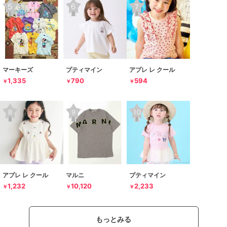
マーキーズ
プティマイン
アプレ レ クール
1,335
790
594
￥
￥
￥
アプレ レ クール
マルニ
プティマイン
1,232
10,120
2,233
￥
￥
￥
もっとみる