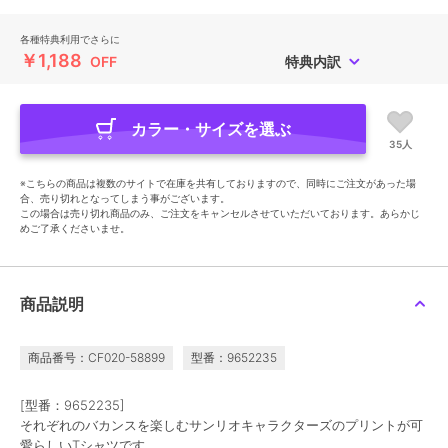
各種特典利用でさらに
￥1,188
OFF
特典内訳
カラー・サイズを選ぶ
35人
※こちらの商品は複数のサイトで在庫を共有しておりますので、同時にご注文があった場
合、売り切れとなってしまう事がございます。
この場合は売り切れ商品のみ、ご注文をキャンセルさせていただいております。あらかじ
めご了承くださいませ。
商品説明
商品番号：CF020-58899
型番：9652235
[型番：9652235]
それぞれのバカンスを楽しむサンリオキャラクターズのプリントが可
愛らしいTシャツです。