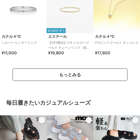
¥1500ｸｰﾎﾟﾝ
カナル４℃
エステール
カナル４℃
シルバー ピンキーリング
【WEB限定】K18 イエローゴ
K10ピンクゴールド ネックレス
ールド チェーンリング（指
¥11,000
¥19,800
¥17,600
輪）※ピンキーサイズあり
もっとみる
毎日履きたいカジュアルシューズ