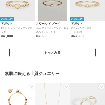
¥1888ｸｰﾎﾟﾝ
¥1888ｸｰﾎﾟﾝ
アガット
ノワール ド プーペ
アガット
K5オパール／ダイヤモンドリ
silver925 ダイヤモンド 一粒き
K10ダイヤモンドリング
ング
ざみベゼル リング
（0.02ct）
¥41,800
¥8,800
¥63,800
もっとみる
素肌に映える上質ジュエリー