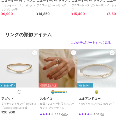
ニューミーバイサマンサタバサ
ニューミーバイサマンサタバサ
ニューミーバイサマンサタバサ
「ミッキーマウス」コレクシ
フラワー ピンキーリング
フラワーレース ピンキーリン
イニシャ
ョンリング(手)
グ
¥9,900
¥14,850
¥15,400
¥5,5
リングの類似アイテム
このカテゴリーをすべてみる
¥1888ｸｰﾎﾟﾝ
期間限定SALE
¥1888ｸｰﾎﾟﾝ
アガット
スタイロ
エルアンドコー
ダイヤモンドリング（0.01ct）
金属アレルギー対応 シルバー
K10ダイヤモンド0.01ctリング
【Colors Ring Series】
リング フリーサイズ
¥20,900
4.23
4.00
（
30件
）
（
3件
）