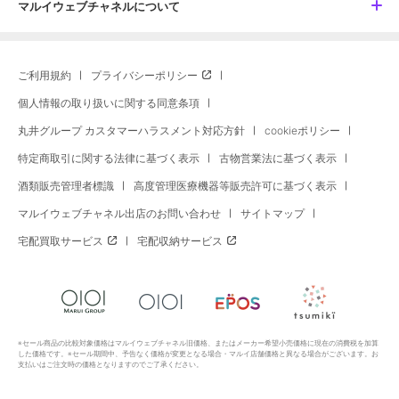
マルイウェブチャネルについて
ご利用規約
プライバシーポリシー
個人情報の取り扱いに関する同意条項
丸井グループ カスタマーハラスメント対応方針
cookieポリシー
特定商取引に関する法律に基づく表示
古物営業法に基づく表示
酒類販売管理者標識
高度管理医療機器等販売許可に基づく表示
マルイウェブチャネル出店のお問い合わせ
サイトマップ
宅配買取サービス
宅配収納サービス
※セール商品の比較対象価格はマルイウェブチャネル旧価格、またはメーカー希望小売価格に現在の消費税を加算
した価格です。※セール期間中、予告なく価格が変更となる場合・マルイ店舗価格と異なる場合がございます。お
支払いはご注文時の価格となりますのでご了承ください。