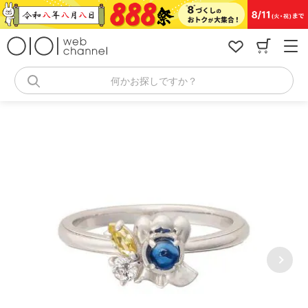
コ
ン
テ
ン
ツ
へ
何かお探しですか？
ス
キ
ッ
プ