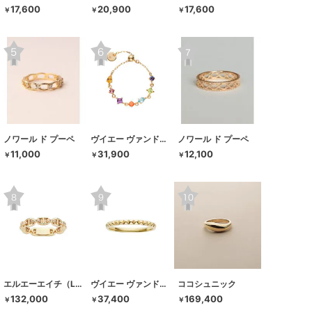
17,600
20,900
17,600
￥
￥
￥
ノワール ド プーペ
ヴイエー ヴァンドーム青山
ノワール ド プーペ
11,000
31,900
12,100
￥
￥
￥
エルエーエイチ（LAH）
ヴイエー ヴァンドーム青山
ココシュニック
132,000
37,400
169,400
￥
￥
￥