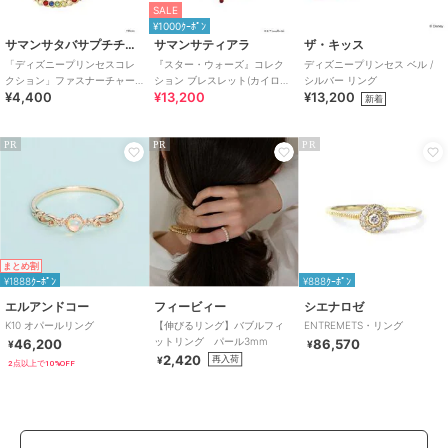
SALE
¥1000ｸｰﾎﾟﾝ
サマンサタバサプチチョイス
サマンサティアラ
ザ・キッス
「ディズニープリンセスコレ
『スター・ウォーズ』コレク
ディズニープリンセス ベル /
クション」ファスナーチャー
ション ブレスレット(カイロ・
シルバー リング
¥4,400
¥13,200
¥13,200
ム(白雪姫)
レン）(メンズ
新着
PR
PR
PR
まとめ割
¥1888ｸｰﾎﾟﾝ
¥888ｸｰﾎﾟﾝ
エルアンドコー
フィービィー
シエナロゼ
K10 オパールリング
【伸びるリング】バブルフィ
ENTREMETS・リング
ットリング パール3mm
46,200
86,570
¥
¥
2,420
再入荷
¥
2点以上で10%OFF