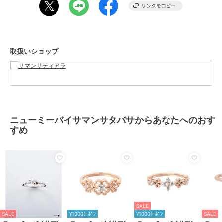
ルー×ｷｭｰﾋﾞｯｸｼﾞﾙｺﾆｱｷｬﾅﾘｰ×ｷｭｰﾋﾞｯ
ｸｼﾞﾙｺﾆｱｸﾘｱ
商品のお取り扱い方法
原産国
日本
取扱いショップ
ニューミーバイサマンサタバサからあなたへのおす
すめ
SALE
SALE
¥1000ｸｰﾎﾟﾝ
¥1000ｸｰﾎﾟﾝ
SALE