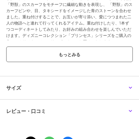
「野獣」のスカーフをモチーフに繊細な動きを表現し、 「野獣」のス
カーフピンや、目、タキシードをイメージした青のストーンを合わせ
ました。重ね付けすることで、お互いが寄り添い、愛につつまれた二
人の物語へと連れて行ってくれるアイテム。重ね付けしたり、1本ず
つコーディネートしてみたり、お好みの組み合わせを楽しんでいただ
けます。ディズニーコレクション「プリンセス」シリーズをご購入の
方に、オリジナルジュエリーボックスでお届けいたします。
ブランド
ニューミーバイサマンサタバサ
ショップ
サマンサティアラ
商品カテゴリ
アクセサリー・ヘアアクセサリー
サイズ
／
リング
性別タイプ
レディース
アクセサリー・ヘアアクセサリー
／
リング
レビュー・口コミ
カラー
SILVER rhodiumﾒｯｷ
サイズ
9号,11号,13号
素材
SILVER ﾛｼﾞｳﾑﾒｯｷ×合成スピネルブ