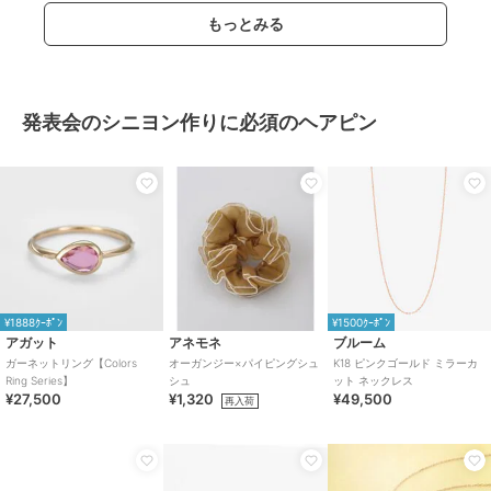
もっとみる
発表会のシニヨン作りに必須のヘアピン
¥1888ｸｰﾎﾟﾝ
¥1500ｸｰﾎﾟﾝ
アガット
アネモネ
ブルーム
ガーネットリング【Colors
オーガンジー×パイピングシュ
K18 ピンクゴールド ミラーカ
Ring Series】
シュ
ット ネックレス
¥27,500
¥1,320
¥49,500
再入荷