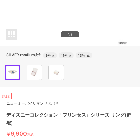
1/3
SILVER rhodiumﾒｯｷ
9号
×
11号
×
13号
△
SALE
ニューミーバイサマンサタバサ
ディズニーコレクション「プリンセス」シリーズ リング(野
獣)
9,900
￥
税込