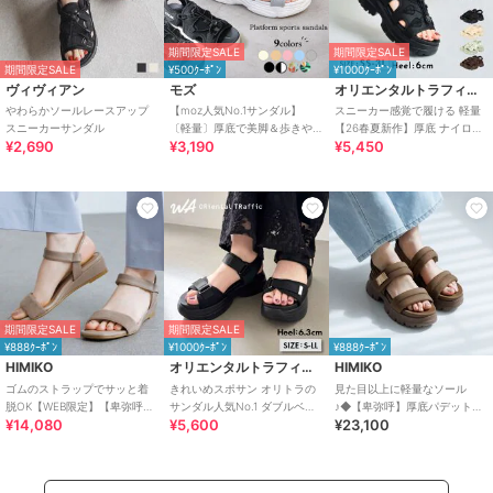
期間限定SALE
期間限定SALE
期間限定SALE
¥500ｸｰﾎﾟﾝ
¥1000ｸｰﾎﾟﾝ
ヴィヴィアン
モズ
オリエンタルトラフィック
やわらかソールレースアップ
【moz人気No.1サンダル】
スニーカー感覚で履ける 軽量
スニーカーサンダル
〔軽量〕厚底で美脚＆歩きや
【26春夏新作】厚底 ナイロン
¥2,690
¥3,190
¥5,450
すい！疲れにくいフィット感
スポーツサンダル /OT3232
のスポーツサンダル
期間限定SALE
期間限定SALE
¥888ｸｰﾎﾟﾝ
¥1000ｸｰﾎﾟﾝ
¥888ｸｰﾎﾟﾝ
HIMIKO
オリエンタルトラフィック
HIMIKO
ゴムのストラップでサッと着
きれいめスポサン オリトラの
見た目以上に軽量なソール
脱OK【WEB限定】【卑弥呼
サンダル人気No.1 ダブルベル
♪◆【卑弥呼】厚底パデットサ
¥14,080
¥5,600
¥23,100
26SS】ゴムストラップサンダ
ト スポーツサンダル /42207
ンダル/661201
ル/661250