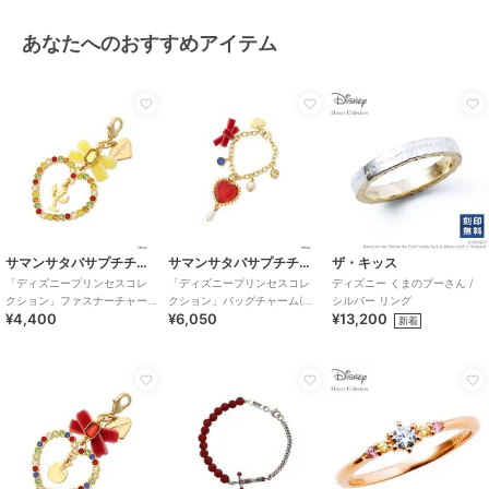
あなたへのおすすめアイテム
サマンサタバサプチチョイス
サマンサタバサプチチョイス
ザ・キッス
「ディズニープリンセスコレ
「ディズニープリンセスコレ
ディズニー くまのプーさん /
クション」ファスナーチャー
クション」バッグチャーム(白
シルバー リング
¥4,400
¥6,050
¥13,200
ム(ベル)
雪姫)
新着