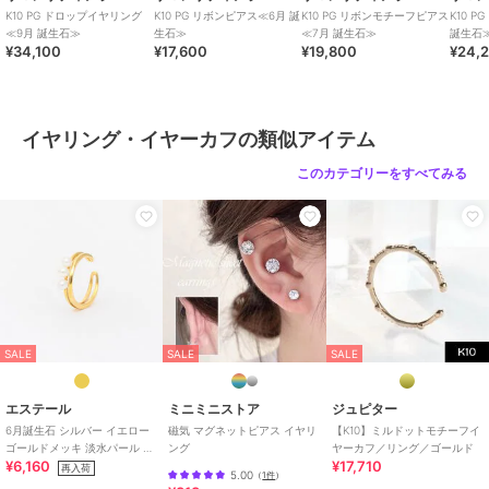
K10 PG ドロップイヤリング
K10 PG リボンピアス≪6月 誕
K10 PG リボンモチーフピアス
K10 
≪9月 誕生石≫
生石≫
≪7月 誕生石≫
誕生石
¥34,100
¥17,600
¥19,800
¥24,
イヤリング・イヤーカフの類似アイテム
このカテゴリーをすべてみる
SALE
SALE
SALE
エステール
ミニミニストア
ジュピター
6月誕生石 シルバー イエロー
磁気 マグネットピアス イヤリ
【K10】ミルドットモチーフイ
ゴールドメッキ 淡水パール イ
ング
ヤーカフ／リング／ゴールド
¥6,160
¥17,710
ヤーカフ※片耳用
再入荷
5.00
（
1件
）