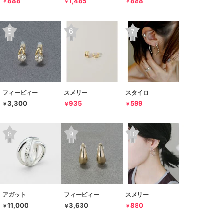
888
1,485
888
￥
￥
￥
フィービィー
スメリー
スタイロ
3,300
935
599
￥
￥
￥
アガット
フィービィー
スメリー
11,000
3,630
880
￥
￥
￥