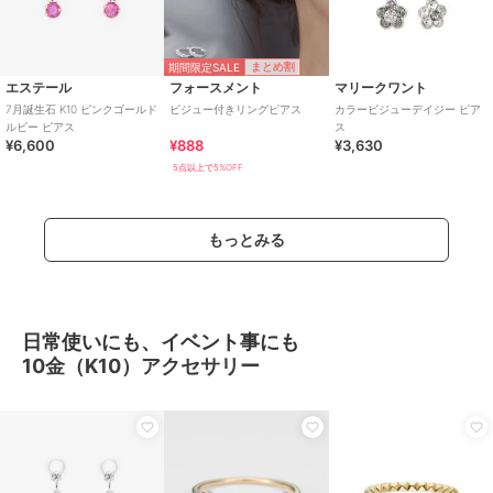
期間限定SALE
まとめ割
エステール
フォースメント
マリークワント
7月誕生石 K10 ピンクゴールド
ビジュー付きリングピアス
カラービジューデイジー ピア
ルビー ピアス
ス
¥6,600
¥888
¥3,630
5点以上で5%OFF
もっとみる
日常使いにも、イベント事にも
10金（K10）アクセサリー