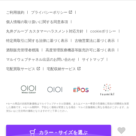
ご利用規約
プライバシーポリシー
個人情報の取り扱いに関する同意条項
丸井グループ カスタマーハラスメント対応方針
cookieポリシー
特定商取引に関する法律に基づく表示
古物営業法に基づく表示
酒類販売管理者標識
高度管理医療機器等販売許可に基づく表示
マルイウェブチャネル出店のお問い合わせ
サイトマップ
宅配買取サービス
宅配収納サービス
※セール商品の比較対象価格はマルイウェブチャネル旧価格、またはメーカー希望小売価格に現在の消費税を加算
した価格です。※セール期間中、予告なく価格が変更となる場合・マルイ店舗価格と異なる場合がございます。お
支払いはご注文時の価格となりますのでご了承ください。
カラー・サイズを選ぶ
Copyright All Rights Reserved. MARUI Co., Ltd