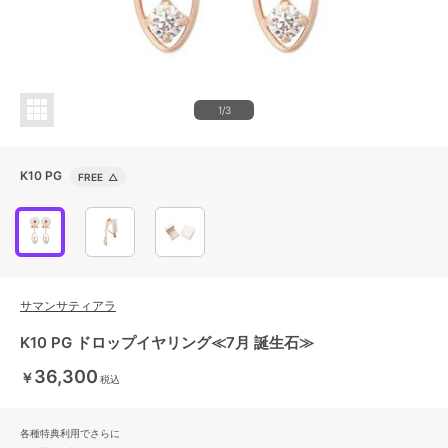
1/3
K10 PG
FREE
△
サマンサティアラ
K10 PG ドロップイヤリング≪7月 誕生石≫
36,300
￥
税込
各種特典利用でさらに