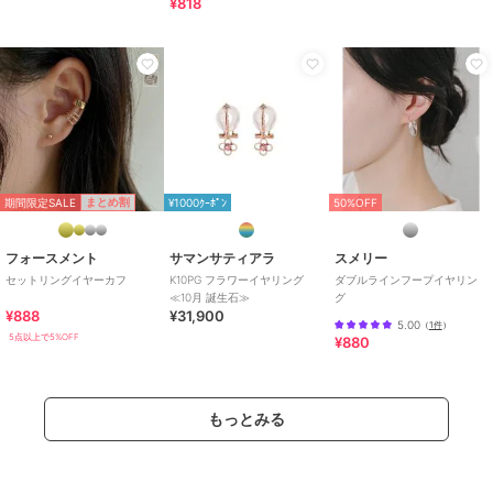
¥818
期間限定SALE
まとめ割
¥1000ｸｰﾎﾟﾝ
50%OFF
フォースメント
サマンサティアラ
スメリー
セットリングイヤーカフ
K10PG フラワーイヤリング
ダブルラインフープイヤリン
≪10月 誕生石≫
グ
¥888
¥31,900
5.00
（
1件
）
5点以上で5%OFF
¥880
もっとみる