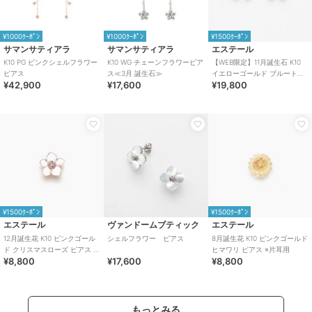
¥1000ｸｰﾎﾟﾝ
¥1000ｸｰﾎﾟﾝ
¥1500ｸｰﾎﾟﾝ
サマンサティアラ
サマンサティアラ
エステール
K10 PG ピンクシェルフラワー
K10 WG チェーンフラワーピア
【WEB限定】11月誕生石 K10
ピアス
ス≪3月 誕生石≫
イエローゴールド ブルートパ
¥42,900
¥17,600
¥19,800
ーズ フラワー ピアス
¥1500ｸｰﾎﾟﾝ
¥1500ｸｰﾎﾟﾝ
エステール
ヴァンドームブティック
エステール
12月誕生花 K10 ピンクゴール
シェルフラワー ピアス
8月誕生花 K10 ピンクゴールド
ド クリスマスローズ ピアス ※
ヒマワリ ピアス ※片耳用
¥8,800
¥17,600
¥8,800
片耳用
もっとみる