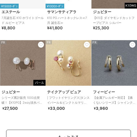
¥1500ｸｰﾎﾟﾝ
¥1000ｸｰﾎﾟﾝ
エステール
サマンサティアラ
ジュピター
7月誕生石 K10 ホワイトゴール
K10 PG ハートネックレス≪7
【K10】ダイヤモンドカットフ
ド ルビー ピアス
月 誕生石≫
ープピアス シルバー
¥8,800
¥41,800
¥25,300
PR
PR
PR
ジュピター
テイクアップ ピュア
フィービィー
シリーズ累計販売 1000点突
[ フワットイヤリングス]タンス
【金属アレルギー対応】【痛
破！【K10PG】2way淡水パー
イパール＆ピンクトルマリ
くないシリーズ】シャインク
ル×バーイヤリング／リバーシ
ン イヤリング
リスタルループフィットイヤ
27,500
33,000
3,960
¥
¥
¥
ブル
リング ゴールド