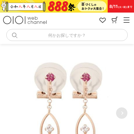
コ
ン
テ
ン
ツ
へ
何かお探しですか？
ス
キ
ッ
プ