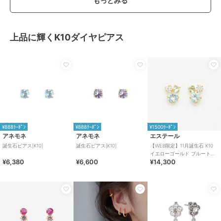
もっとみる
上品に輝くK10ダイヤピアス
¥888ｸｰﾎﾟﾝ
¥888ｸｰﾎﾟﾝ
¥1500ｸｰﾎﾟﾝ
アネモネ
アネモネ
エステール
誕生石ピアス[K10]
誕生石ピアス[K10]
【WEB限定】11月誕生石 K10
イエローゴールド ブルートパ
¥6,380
¥6,600
¥14,300
ーズ ピアス