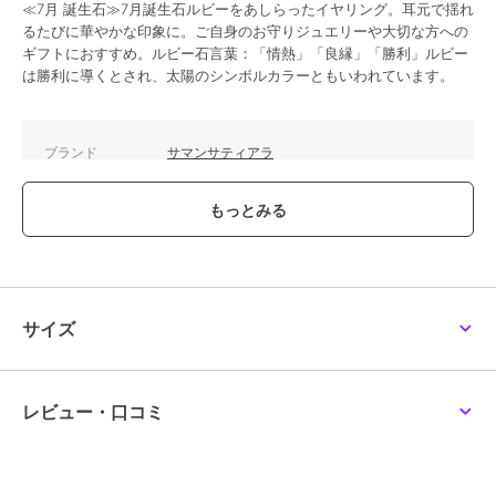
≪7月 誕生石≫7月誕生石ルビーをあしらったイヤリング。耳元で揺れ
るたびに華やかな印象に。ご自身のお守りジュエリーや大切な方への
ギフトにおすすめ。ルビー石言葉：「情熱」「良縁」「勝利」ルビー
は勝利に導くとされ、太陽のシンボルカラーともいわれています。
ブランド
サマンサティアラ
ショップ
サマンサティアラ
商品カテゴリ
アクセサリー・ヘアアクセサリー
／
イヤリング・イヤーカフ
性別タイプ
レディース
アクセサリー・ヘアアクセサリー
／
イヤリング・イヤーカフ
サイズ
カラー
K10 PG
サイズ
FREE
レビュー・口コミ
素材
K10 PG×ﾙﾋﾞｰ×ｷｭｰﾋﾞｯｸｼﾞﾙｺﾆｱ
商品のお取り扱い方法
原産国
日本