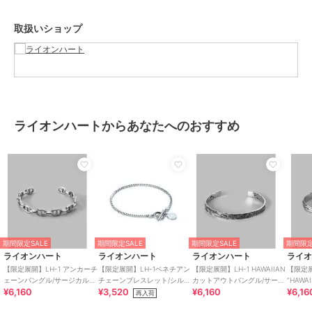
・シンプルなサイズ感で悪目立ちせず、どんなスタイルにもすっと馴
染みます。
取扱いショップ
・セットアップやジャケット、シャツなど、きれいめコーデとの相性
も◎
・パーカーやスウェット、ロンTなど、カジュアルスタイルにもフィ
ット。
・サマーニットやカーディガンと合わせて、軽やかな季節感を演出。
・夏服には軽快さをプラスし、冬服には重ね着に映えるアクセント
に。
ライオンハートからあなたへのおすすめ
サージカルステンレス
●金属アレルギーが起こりにくい
・医療用器具にも使用されるサージカルステンレスは、肌に優しくア
レルギー反応を起こしにくい素材。
●錆びにくく、変色しにくい
・水や汗に強く、長期間美しい状態を保ちます。お風呂や海水浴でも
気軽に着用可能。
●お手入れが簡単
期間限定SALE
期間限定SALE
期間限定SALE
期間限定
・汚れが付きにくく、軽く拭くだけで清潔に保てます。特別なお手入
ライオンハート
ライオンハート
ライオンハート
ライ
れは不要。
【限定展開】LH-1 アンカーチ
【限定展開】LH-1ベネチアン
【限定展開】LH-1 HAWAIIAN
【限定展
●高級感のある輝き
ェーンバングル/サージカルス
チェーンブレスレット/シルバ
カットアウトバングル/サージ
“HAW
¥6,160
¥3,520
¥6,160
¥6,16
テンレス 金属アレルギー対応
ー/Mサイズ/ステンレス金属ア
カルステンレス 金属アレルギ
ル/サ
再入荷
・ホワイトゴールドのような上品な光沢があり、シンプルながらも高
レルギー対応
ー対応
属アレ
級感を演出。