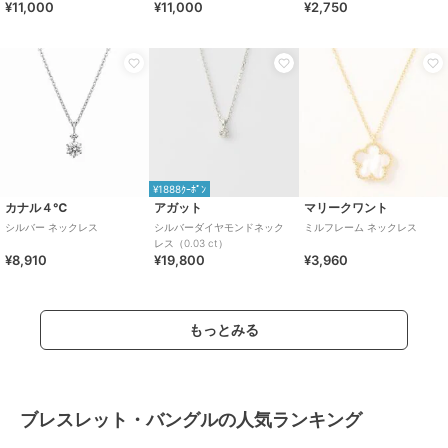
¥11,000
¥11,000
¥2,750
（レディース）
¥1888ｸｰﾎﾟﾝ
カナル４℃
アガット
マリークワント
シルバー ネックレス
シルバーダイヤモンドネック
ミルフレーム ネックレス
レス（0.03 ct）
¥8,910
¥19,800
¥3,960
もっとみる
ブレスレット・バングルの人気ランキング