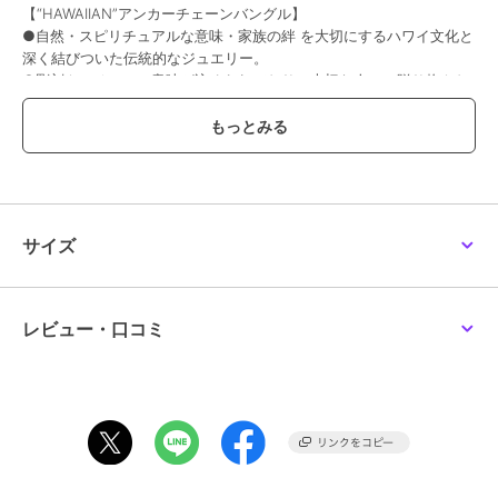
【“HAWAIIAN”アンカーチェーンバングル】
●自然・スピリチュアルな意味・家族の絆 を大切にするハワイ文化と
深く結びついた伝統的なジュエリー。
●彫刻やモチーフに意味が込められており、大切な人への贈り物やお
守りとして愛されてきました。
●船の碇に繋がれた鎖をデザインソースにしたブレスレット。
●ありそうでなかったメンズライクな『いぶし風ブラック仕上げ』が
立体感と高級感を演出。
●はじめて着ける方に安心なサージカルステンレス素材で製作。
●記念日やクリスマスなどのギフトシーズンにペアアクセやプレゼン
トとしてもオススメです。
サイズ
刻印へのこだわり
・すべてのアイテムに、ブランド刻印と素材刻印を施しています。
・刻印は、ジュエリーの世界で長年「本物の証」とされてきた伝統。
レビュー・口コミ
品質や由来を保証する署名として受け継がれてきました。
・「誰が、何で作ったか」が明確であることは、ものづくりへの責任
と誇りの証です。
・LION HEARTのアクセサリーは、本物であることを目に見える形で
お届けします。
コーディネートの幅が広がる万能デザイン