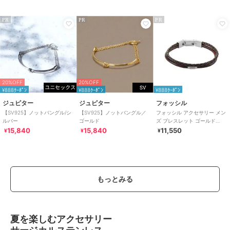
素材
サージカルステンレス316L
レルギー対応
商品のお取り扱い方法
PR
PR
PR
特徴
アクセサリー・ヘアアクセサリー
シルバー系
/
その他モチーフアク
セ
/
パーティー・結婚式・二次会
/
セレモニー・入学式・卒業式
/
ブラックフォーマル（礼装・喪
20%OFF
20%OFF
服）
¥888ｸｰﾎﾟﾝ
¥888ｸｰﾎﾟﾝ
¥888ｸｰﾎﾟﾝ
ブレスレット・バングル
ジュピター
ジュピター
フォッシル
【SV925】ノットバングル/シ
【SV925】ノットバングル／
フォッシル アクセサリー メン
シルバー系
/
その他モチーフアク
ルバー
ゴールド
ズ ブレスレット ゴールド
セ
/
パーティー・結婚式・二次会
JF04702040
15,840
15,840
11,550
¥
¥
¥
/
セレモニー・入学式・卒業式
/
ブラックフォーマル（礼装・喪
服）
原産国
中国
もっとみる
夏を楽しむアクセサリー