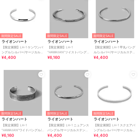
画面上と実物の色味が異なって見える場合がございます。
※金属アレルギーに強い素材ですが、アレルギー反応の原因は様々な
為、100%反応しないことをお約束できません。予めご了承くださ
い。
期間限定SALE
期間限定SALE
期間限定SALE
ライオンハート
ライオンハート
ライオンハート
ブランド
ライオンハート
【限定展開】LH-1 ケンワンバ
【限定展開】LH-1
【限定展開】LH-1 甲丸バング
ングル/シルバー/サージカルス
“HAWAIIAN”ツイストバング
ル/シルバー/サージカルステン
ショップ
ライオンハート
¥4,400
¥6,160
¥4,400
テンレス 金属アレルギー対応
ル/サージカルステンレス 金属
レス 金属アレルギー対応
アレルギー対応
商品カテゴリ
アクセサリー・ヘアアクセサリー
／
ブレスレット・バングル
性別タイプ
メンズ
アクセサリー・ヘアアクセサリー
／
ブレスレット・バングル
レディース
アクセサリー・ヘアアクセサリー
／
ブレスレット・バングル
期間限定SALE
期間限定SALE
期間限定SALE
ライオンハート
ライオンハート
ライオンハート
カラー
シルバー
【限定展開】LH-1
【限定展開】LH-1 ニュアンス
【限定展開】LH-1 スクエアバ
サイズ
ONE SIZE
“HAWAIIAN”ワイドバングル/
バングル/サージカルステンレ
ングル/シルバー/サージカルス
¥6,160
¥4,400
¥4,400
サージカルステンレス 金属ア
ス 金属アレルギー対応
テンレス 金属アレルギー対応