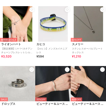
期間限定SALE
50%OFF
ライオンハート
カヒコ
スメリー
【限定展開】LH-1ベネチアン
【カヒコ】メンズカイナニブ
ステンレスオーバルプレート
チェーンブレスレット/シルバ
レス
ネックレス
¥3,520
¥594
¥1,210
ー/Lサイズ/ステンレス金属ア
レルギー対応
SALE
35%OFF
40%OFF
ドロップス
ビューティー＆ユース ユナイテッドアローズ
ビューティー＆ユース ユナイテッドアローズ