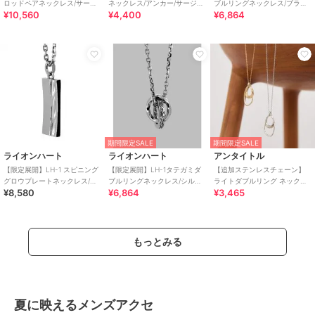
ロッドペアネックレス/サージ
ネックレス/アンカー/サージカ
ブルリングネックレス/ブラッ
¥10,560
¥4,400
¥6,864
カルステンレス 金属アレルギ
ルステンレス 金属アレルギー
ク/サージカルステンレス金属
ー対応
対応
アレルギー対応
期間限定SALE
期間限定SALE
ライオンハート
ライオンハート
アンタイトル
【限定展開】LH-1 スピニング
【限定展開】LH-1タテガミダ
【追加ステンレスチェーン】
グロウプレートネックレス/ブ
ブルリングネックレス/シルバ
ライトダブルリング ネックレ
¥8,580
¥6,864
¥3,465
ラック/サージカルステンレス
ー/サージカルステンレス金属
ス
金アレ対応
アレルギー対応
もっとみる
夏に映えるメンズアクセ