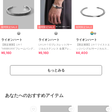
【LION HEART-ライオンハート-】
1996年から続くドメスティックブランド。
ブランドコンセプトは『常に変化を恐れず 新たな価値観をシェアし続
ける アクセサリーブランド。』
ブランドの歴史
期間限定SALE
期間限定SALE
期間限定SALE
ライオンハートのブランドネームは、英国王朝リチャード1世”The
Lion Hearted”にちなんで名づけられた。
ライオンハート
ライオンハート
ライオンハート
冒険好きで、派手な行動を好む一方、市民から硬い忠誠心をささげら
【限定展開】LH-1
LH LH-1 IDブレスレット/サー
【限定展開】LH-1 ツイストエ
れるほどの熱い心の持ち主だった「獅子心王」。
“HAWAIIAN”フレームバング
ジカルステンレス 金属アレル
ッジバングル/サージカルステ
この普遍的な敬愛すべき人柄のような存在であり続けたい、遊び心を
¥6,160
¥6,160
¥4,400
ル/サージカルステンレス 金属
ギー対応
ンレス 金属アレルギー対応
いつまでも忘れない、大人の男たちに支持されるブランドでありた
アレルギー対応
い、といった願いを込めて。
当時としてはまだ珍しかったインポートシルバージュエリーを扱うセ
もっとみる
レクトショップとして、海外の新進デザイナー達の作品をいち早く日
本に紹介。
また若手ドメスティックブランドの発掘や、オリジナルプロダクトの
開発など、メンズアクセサリー界を牽引した。
あなたへのおすすめアイテム
※負荷をかけすぎると破損の恐れがございます。一度折れてしまった
り、ヒビがはいってしまうと修理が出来ませんのでご注意下さいま
せ。
※撮影環境やスマートフォン・パソコンなどのモニター環境により、