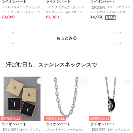
ライオンハート
ライオンハート
ライオンハート
LH LH-1 スキニーアンカーチ
LH LH-1 ミディアムチェーン
【限定展開】LH-1 LEOアンク
ェーンブレスレットA/サージ
ブレスレット/typeD/サージカ
レット/ウインク/キヘイ/サージ
¥3,080
¥3,080
¥4,950
カルステンレス 金属アレルギ
ルステンレス 金属アレルギー
カルステンレス 金アレ対応
再入荷
ー対応
対応
もっとみる
汗ばむ日も、ステンレスネックレスで
期間限定SALE
期間限定SALE
期間限定SALE
ライオンハート
ライオンハート
ライオンハート
【限定展開】LH-1 ハワイアン
LH LH-1 チャンキーチェーン
【限定展開】LH-1タテガミダ