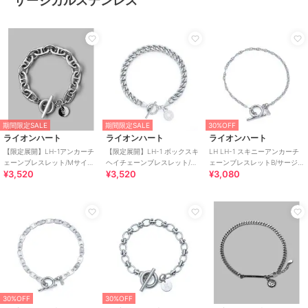
サージカルステンレス
期間限定SALE
期間限定SALE
30%OFF
ライオンハート
ライオンハート
ライオンハート
【限定展開】LH-1アンカーチ
【限定展開】LH-1 ボックスキ
LH LH-1 スキニーアンカーチ
ェーンブレスレット/Mサイズ/
ヘイチェーンブレスレット/サ
ェーンブレスレットB/サージカ
¥3,520
¥3,520
¥3,080
サージカルステンレス 金属ア
ージカルステンレス金属アレ
ルステンレス 金属アレルギー
レルギー対応
ルギー対応
対応
30%OFF
30%OFF