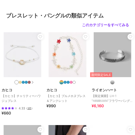
●丈夫で傷が付きにくい
・硬度が高いため、日常使いでも傷がつきにくく、長く愛用できま
ブレスレット・バングルの類似アイテム
す。
このカテゴリーをすべてみる
着脱の際の注意
・手首の一番細い箇所（側面）からスライドし、90度回転させて着用
します。
・バングルを着脱する際には無理に力を加えないようにお気をつけく
ださい。
・開口部の調整に力を加えすぎると折れてしまう可能性がございます
のでご注意ください（折れてしまうと修理ができません）
・開口部の調整は何度も行うものではありません（繰り返し行うと金
期間限定SALE
属疲労で折れてしまいます）
・スポーツや重労働など、激しい動きを伴う活動をする際にはバング
ルを外しておきましょう。衝撃や圧力で変形や破損の原因となること
カヒコ
カヒコ
ライオンハート
があります。
【カヒコ】チャリティーハワ
【カヒコ】プルメホヌブレス
【限定展開】LH-1
ジュブレス
＆アンクレット
“HAWAIIAN”フラワーバング
¥990
¥6,160
ル/サージカルステンレス 金属
【LH-1-エルエイチワン-】
4.33
（
3件
）
アレルギー対応
¥660
「初めて着けるアクセサリーがライオンハートである様に」という想
いから生まれた、ファッション・スタイル・シーンを選ばないデイリ
ーユースなコレクション。