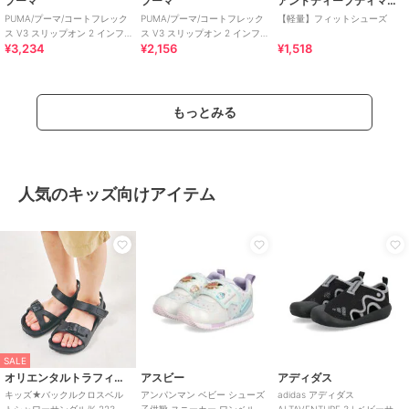
プーマ
プーマ
アンドディープティマイン
PUMA/プーマ/コートフレック
PUMA/プーマ/コートフレック
【軽量】フィットシューズ
ス V3 スリップオン 2 インフ
ス V3 スリップオン 2 インフ
¥3,234
¥2,156
¥1,518
ァント
ァント
もっとみる
人気のキッズ向けアイテム
SALE
オリエンタルトラフィック
アスビー
アディダス
キッズ★バックルクロスベル
アンパンマン ベビー シューズ
adidas アディダス