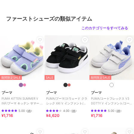
性別タイプ
ガールズ
ベビーシューズ
／
ファーストシ
ューズ
ファーストシューズの類似アイテム
ボーイズ
ベビーシューズ
／
ファーストシ
このカテゴリーをすべてみる
ューズ
カラー
くま、わんこ、うさぎ
サイズ
ベビーシューズ
期間限定SALE
SALE
期間限定SALE
プーマ
プーマ
プーマ
PUMA KITTEN SUMMER V
PUMA/プーマ/スウェード クラ
PUMA/コートフレックス V3
INF/プーマ キッテン サマー V
シック XXI V インファント/ベ
DOTTY V インファント/コート
インファント
ビー
フレックス V3 ドッティ
5.00
4.00
5.00
（
1件
）
（
1件
）
（
1件
）
¥1,716
¥4,620
¥1,716