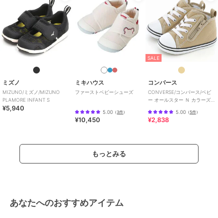
SALE
ミズノ
ミキハウス
コンバース
MIZUNO/ミズノ/MIZUNO
ファーストベビーシューズ
CONVERSE/コンバース/ベビ
PLAMORE INFANT S
ー オールスター Ｎ カラーズ
¥5,940
Ｚ
5.00
5.00
（
3件
）
（
5件
）
¥10,450
¥2,838
もっとみる
あなたへのおすすめアイテム