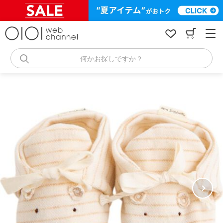
コ
ン
テ
ン
ツ
へ
何かお探しですか？
ス
キ
ッ
プ