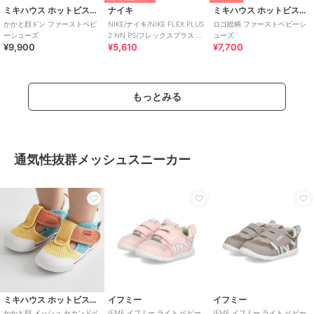
ミキハウス ホットビスケッツ
ナイキ
ミキハウス ホットビスケッツ
かかと顔ドン ファーストベビ
NIKE/ナイキ/NIKE FLEX PLUS
ロゴ総柄 ファーストベビーシ
ーシューズ
2 NN PS/フレックスプラス 2
ューズ
¥9,900
¥5,610
¥7,700
PS
もっとみる
通気性抜群メッシュスニーカー
ミキハウス ホットビスケッツ
イフミー
イフミー
かかと顔 メッシュ セカンドベ
IFME イフミー ライト ベビー
IFME イフミー ライト ベビー