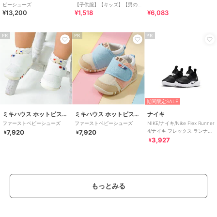
ビーシューズ
【子供服】【キッズ】【男の
¥13,200
¥1,518
¥6,083
子】【女の子】
PR
PR
PR
期間限定SALE
ミキハウス ホットビスケッツ
ミキハウス ホットビスケッツ
ナイキ
ファーストベビーシューズ
ファーストベビーシューズ
NIKE/ナイキ/Nike Flex Runner
4/ナイキ フレックス ランナー
7,920
7,920
¥
¥
4
3,927
¥
もっとみる