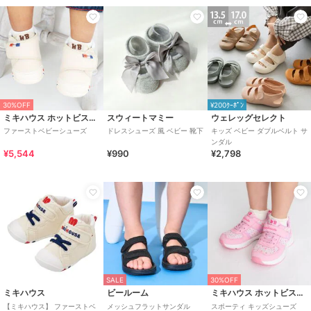
30%OFF
¥200ｸｰﾎﾟﾝ
ミキハウス ホットビスケッツ
スウィートマミー
ウェレッグセレクト
ファーストベビーシューズ
ドレスシューズ 風 ベビー 靴下
キッズ ベビー ダブルベルト サ
ンダル
¥5,544
¥990
¥2,798
SALE
30%OFF
ミキハウス
ビールーム
ミキハウス ホットビスケッツ
【ミキハウス】 ファーストベ
メッシュフラットサンダル
スポーティ キッズシューズ