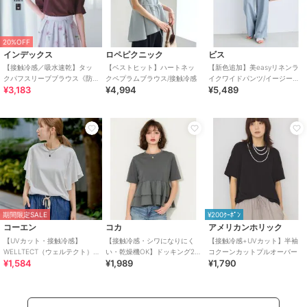
20%OFF
インデックス
ロペピクニック
ビス
【接触冷感／吸水速乾】タッ
【ベストヒット】ハートネッ
【新色追加】美easyリネンラ
クパフスリーブブラウス《防
クペプラムブラウス/接触冷感
イクワイドパンツ/イージーケ
¥3,183
¥4,994
¥5,489
シワ／洗濯機OK／XS～3L／
ア・接触冷感・セットアップ
8col》
対応
期間限定SALE
¥200ｸｰﾎﾟﾝ
コーエン
コカ
アメリカンホリック
【UVカット・接触冷感】
【接触冷感・シワになりにく
【接触冷感+UVカット】半袖
WELLTECT（ウェルテクト）
い・乾燥機OK】ドッキング2
コクーンカットプルオーバー
¥1,584
¥1,989
¥1,790
USAコットン フレアスリーブ
段フリルTシャツ 全2色
Tシャツ（イ