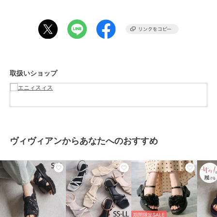
■おすすめコーディネート
上下セットにカーディガンやパーカー羽織ってもOK。単品遣いでブラ
ウス×デニム、Tシャツ×スカートのカジュアルコーデもおすすめで
50%OFF
す。
エニィスィス
エニィスィス
エニィスィス
こちらの商品はサイズバリエーションがございます。Rレギュラーサ
ダイヤ柄 ワンピース
【洗える】タイト ジャ
ビスチェドッキング ワ
イズ（OPWPGM0603） S小さいサイズ（OPWQGM0603） L大き
ンパースカート
ンピース
12,900
新着
¥
いサイズ（OPWKGM0603）
5,500
12,500
新着
¥
¥
取扱いショップ
※商品画像はサンプルを使用しているため、色味やサイズ等の仕様に
変更がある場合がございますので、予めご了承ください。※屋外での
撮影画像は、光の加減で色味が違って見える場合がございます。商品
の色味はスタジオ撮影の画像をご参照ください。
#anySiS #エニシス #エニィシス #レディース #ワンピース #UVカッ
ト #撥水 #接触冷感 #水際 #きれいめ #きれいめコーデ #大人レディ
ヴィヴィアンからあなたへのおすすめ
#フェミニン #レディスタイル #カジュアル #きれいめカジュアル #大
50%OFF
20%OFF
50%OFF
人可愛い #お出かけコーデ #洗える #ウォッシャブル #セットアイテ
エニィスィス
エニィスィス
エニィスィス
ム #3点セット #ショルダーバッグ #ポーチ #サコッシュ #ブラウス #
【スタイリストコラボ】
ファブリックドッキング
【2SET】シャツワンピ
スカート #セットアップ
ジレ×ラメチュールスカ
ワンピース
× ニット セット
ート セットアップ
7,450
8,800
6,949
¥
¥
¥
この商品は、不良品のみ返品を承ります
期間限定SALE