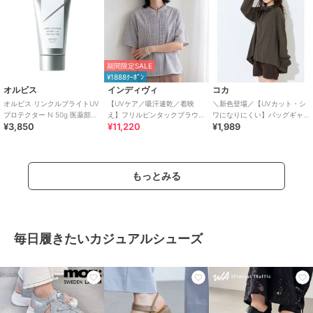
期間限定SALE
¥1888ｸｰﾎﾟﾝ
オルビス
インディヴィ
コカ
オルビス リンクルブライトUV
【UVケア／吸汗速乾／着映
＼新色登場／【UVカット・シ
プロテクター N 50g 医薬部外
え】フリルピンタックブラウ
ワになりにくい】バッグギャ
¥3,850
¥11,220
¥1,989
品（顔用日焼け止め）
ス
ザーUVパーカー 全4色
もっとみる
毎日履きたいカジュアルシューズ