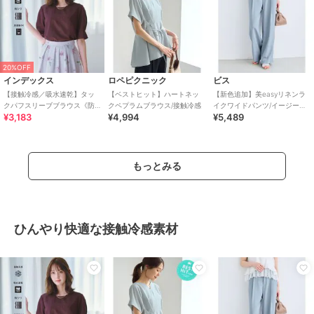
20%OFF
インデックス
ロペピクニック
ビス
【接触冷感／吸水速乾】タッ
【ベストヒット】ハートネッ
【新色追加】美easyリネンラ
クパフスリーブブラウス《防
クペプラムブラウス/接触冷感
イクワイドパンツ/イージーケ
¥3,183
¥4,994
¥5,489
シワ／洗濯機OK／XS～3L／
ア・接触冷感・セットアップ
8col》
対応
もっとみる
ひんやり快適な接触冷感素材