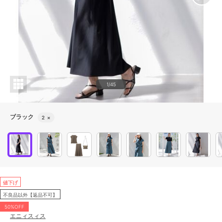
1/45
ブラック
2
×
値下げ
不良品以外【返品不可】
50%OFF
エニィスィス