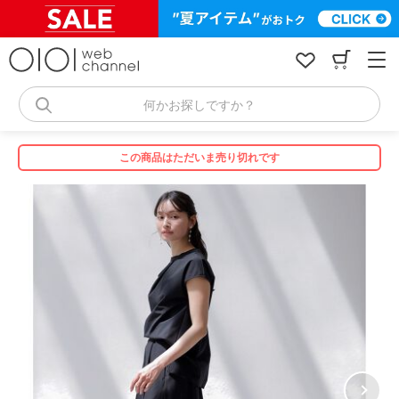
コ
ン
テ
ン
ツ
へ
何かお探しですか？
ス
キ
ッ
この商品はただいま売り切れです
プ