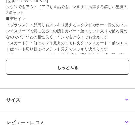
[型番：OPWPGM0603]
タウンでもアウトドアでも単品でも、マルチに活躍する嬉しい盛夏の
3点セット
30%OFF
20%OFF
20%OFF
■デザイン
エニィスィス
エニィスィス
エニィスィス
〈ブラウス〉・顔周りもスッキリ見えるスタンドカラー・長めのフレ
【接触冷感・UVカッ
ファブリックドッキング
フロントボタンシャーリ
ンチスリーブで気になる二の腕もカバー・脇スリット入りで後ろ長め
ト・速乾】スムージーポ
ワンピース
ング ワンピース
リエステル シャツワン
なのでパンツとの相性良く、インでもアウトでも使えます
9,100
8,800
7,920
¥
¥
¥
ピース
〈スカート〉・前はキレイ見えのミモレ丈タックスカート・前ウエス
トはベルト切り替えのフラット見えでスッキリ決まります
〈サコッシュ〉・コンパクトなサイズ感で収納力あり、持ち運び楽ち
ん・ちょっとしたアウトドアや旅行でも便利に活躍する嬉しいアイテ
ム
■仕様
30%OFF
20%OFF
20%OFF
〈ブラウス〉・裏地なし・かぶり/後ろ襟ボタン開き・脇スリット
〈スカート〉・ウエストゴム・裏地なし・ポケット付
エニィスィス
エニィスィス
エニィスィス
〈サコッシュ〉・ファスナー付・アジャスター付
シアーシャーリング ワ
スムージーポリエステル
スムージーポリエステル
サイズ
ンピース
ワンピース
ワンピース
■素材
8,393
10,400
10,400
¥
¥
¥
・トレンドライクなナイロン/ポリウレタン タフタ・適度なハリと繊
細なシボ感があり天然ライク見え・霧吹きなどでさっとシワが取れ、
お洗濯後もノーアイロンでOKなイージー素材
レビュー・口コミ
■機能性
・撥水・接触冷感・UVカット