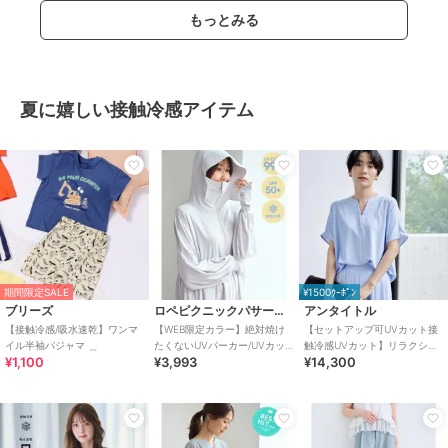
もっとみる
夏に嬉しい接触冷感アイテム
期間限定SALE
¥1500ｸｰﾎﾟﾝ
ブリーズ
ロペピクニックパサージュ
アンタイトル
【接触冷感/吸水速乾】ワンマ
【WEB限定カラー】絶対焼け
【セットアップ可UVカット接
イル半袖パジャマ ＿
たくないUVパーカー/UVカッ
触冷感UVカット】リラクシー
¥1,100
¥3,993
¥14,300
ト・接触冷感
キーVネックブラウス