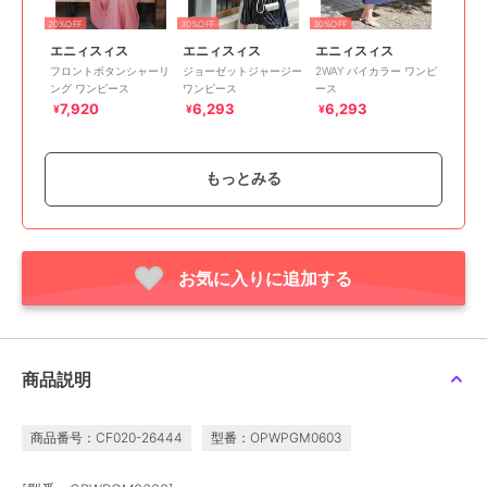
20%OFF
30%OFF
30%OFF
エニィスィス
エニィスィス
エニィスィス
フロントボタンシャーリ
ジョーゼットジャージー
2WAY バイカラー ワンピ
ング ワンピース
ワンピース
ース
7,920
6,293
6,293
¥
¥
¥
もっとみる
お気に入りに追加する
20%OFF
20%OFF
50%OFF
エニィスィス
エニィスィス
エニィスィス
シアーパターン ワンピ
スムージーポリエステル
エンブロイダリー ワン
ース
ワンピース
ピース
7,991
10,400
7,495
¥
¥
¥
商品説明
商品番号：CF020-26444
型番：OPWPGM0603