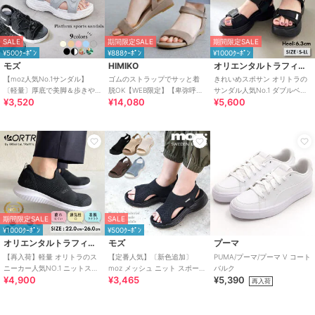
SALE
期間限定SALE
期間限定SALE
¥500ｸｰﾎﾟﾝ
¥888ｸｰﾎﾟﾝ
¥1000ｸｰﾎﾟﾝ
モズ
HIMIKO
オリエンタルトラフィック
【moz人気No.1サンダル】
ゴムのストラップでサッと着
きれいめスポサン オリトラの
〔軽量〕厚底で美脚＆歩きや
脱OK【WEB限定】【卑弥呼
サンダル人気No.1 ダブルベル
¥3,520
¥14,080
¥5,600
すい！疲れにくいフィット感
26SS】ゴムストラップサンダ
ト スポーツサンダル /42207
のスポーツサンダル
ル/661250
期間限定SALE
SALE
¥1000ｸｰﾎﾟﾝ
¥500ｸｰﾎﾟﾝ
オリエンタルトラフィック
モズ
プーマ
【再入荷】軽量 オリトラのス
【定番人気】〔新色追加〕
PUMA/プーマ/プーマ V コート
ニーカー人気NO.1 ニットスニ
moz メッシュ ニット スポーツ
バルク
¥4,900
¥3,465
¥5,390
ーカー スリッポン /3709
サンダル
再入荷