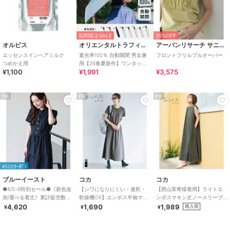
期間限定SALE
35%OFF
オルビス
オリエンタルトラフィック
アーバンリサーチ サニーレーベル
エッセンスインヘアミルク
遮光率100％ 自動開閉 男女兼
フロントフリルプルオーバー
つめかえ用
用【26春夏新作】ワンタッチ
¥1,100
¥1,991
¥3,575
晴雨兼用 折りたたみ傘 /G-
0601
PR
PR
PR
¥500ｸｰﾎﾟﾝ
ブルーイースト
コカ
コカ
●8/5-6特別セール●《新色追
【シワになりにくい・速乾・
【西山茉希様着用】ライトエ
加/選べる着丈》累計販売数
乾燥機OK】エンボス半袖マキ
ンボスマキシ丈ノースリーブ
70000枚突破！アソート柄ワ
シワンピース 全4色
ワンピース 全4色 / シワになり
4,620
1,690
1,989
再入荷
¥
¥
¥
ンピース
にくい・速乾