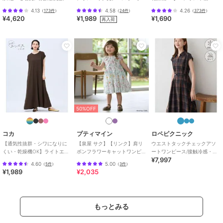
70000枚突破！アソート柄ワ
ワンピース 全4色 / シワになり
シワンピース 全4色
4.13
4.58
4.26
（
173件
）
（
24件
）
（
373件
）
ンピース
にくい・速乾
¥4,620
¥1,989
¥1,690
再入荷
30%OFF
30%OFF
エニィスィス
エニィスィス
エニィスィス
【Lily Calin】レース×プ
ジョーゼットジャージー
【接触冷感・UVカッ
リーツコンビ ドレス
ワンピース
ト・速乾】スムージーポ
リエステル シャツワン
22,990
6,293
9,100
新着
¥
¥
¥
ピース
50%OFF
コカ
プティマイン
ロペピクニック
【通気性抜群・シワになりに
【泉屋 サク】【リンク】肩リ
ウエストタックチェックアソ
くい・乾燥機OK】ライトエン
ボンフラワーキャットワンピ
ートワンピース/接触冷感・防
¥7,997
ボスマキシロールアップワン
ース
シワ・リンクコーデ
4.60
5.00
（
5件
）
（
3件
）
ピース 全3色
¥1,989
¥2,035
50%OFF
30%OFF
20%OFF
エニィスィス
エニィスィス
エニィスィス
【洗える・2SET】カッ
【洗える】シャーリング
【接触冷感・速乾・UV
トデザインスタイルアッ
ディテール ワンピース
カット・洗える】スイー
もっとみる
プ ワンピース×ニット
トクール キャミワンピ
6,949
8,749
8,800
¥
¥
¥
ース