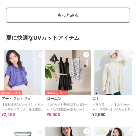
もっとみる
夏に快適なUVカットアイテム
期間限定SALE
期間限定SALE
アー・ヴェ・ヴェ
コーエン
コカ
【接触冷感/UVカット】サテン
【UVカット率90%以上/4点セ
＼再入荷！！／【UVパーカ
ギャザーブラウス【吸水速乾/
ット/WEB限定/体型カバー】シ
ー・UPF50＋】UVカットティ
¥2,458
¥5,500
¥2,990
イージーケア】
ュシュ付きアソートスイムウ
アードパーカー 全4色
エア（イン