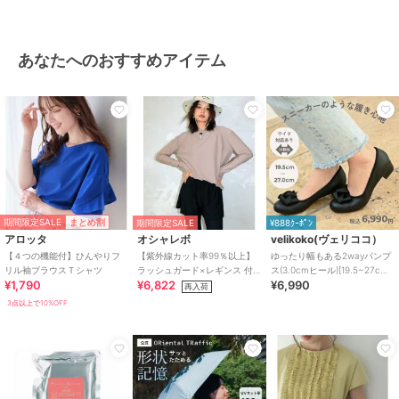
あなたへのおすすめアイテム
期間限定SALE
まとめ割
期間限定SALE
¥888ｸｰﾎﾟﾝ
アロッタ
オシャレボ
velikoko(ヴェリココ）
【４つの機能付】ひんやりフ
【紫外線カット率99％以上】
ゆったり幅もある2wayパンプ
リル袖ブラウスＴシャツ
ラッシュガード×レギンス 付
ス(3.0cmヒール)[19.5~27cm]
¥1,790
¥6,822
¥6,990
き タンキニ
ラクチンきれいシューズ
再入荷
3点以上で10%OFF