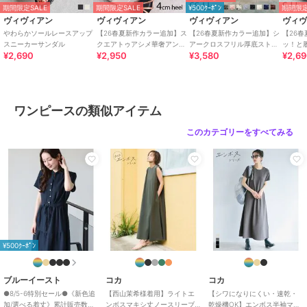
ブランド
エニィスィス
期間限定SALE
期間限定SALE
¥500ｸｰﾎﾟﾝ
期間限定
ヴィヴィアン
ヴィヴィアン
ヴィヴィアン
ヴィ
ショップ
エニィスィス
やわらかソールレースアップ
【26春夏新作カラー追加】ス
【26春夏新作カラー追加】シ
【26
スニーカーサンダル
クエアトゥアシメ華奢アンク
アークロスフリル厚底ストラ
ッ！と
商品カテゴリ
ワンピースドレス
／
ワンピース
¥2,690
¥2,950
¥3,580
¥2,6
ルストラップサンダル
ップサンダル
トクロ
50%OFF
30%OFF
性別タイプ
レディース
エニィスィス
エニィスィス
エニィスィス
ワンピースドレス
／
ワンピース
エンブロイダリー ワン
【Lily Calin】チュールレ
2WAY バイカラー ワンピ
カラー
ブラック、ブルー、カーキ
ピース
イヤードパンツ ドレス
ース
ワンピースの類似アイテム
7,495
19,990
6,293
新着
¥
¥
¥
サイズ
2
このカテゴリーをすべてみる
素材
【スカート】[スカート]ナイロン:
87%，ポリウレタン:13%【ブラウ
ス】[ブラウス]ナイロン:87%，ポ
リウレタン:13%【小物】[バッグ]
ナイロン:87%，ポリウレタン:13%
商品のお取り扱い方法
40%OFF
お手入れ
洗濯機、酸素系漂白剤可、タンブ
エニィスィス
エニィスィス
エニィスィス
¥500ｸｰﾎﾟﾝ
ル乾燥不可、自然乾燥、アイロン
【洗える】シアーパター
ビスチェドッキング ワ
【洗える】カットワーク
仕上げ不可、ドライ不可、ウエッ
ン ワンピース
ンピース
エンブロイダリー ワン
ピース
9,900
12,500
8,340
新着
¥
トクリーニ
¥
¥
ブルーイースト
コカ
コカ
●8/5-6特別セール●《新色追
【西山茉希様着用】ライトエ
【シワになりにくい・速乾・
原産国
中国
加/選べる着丈》累計販売数
ンボスマキシ丈ノースリーブ
乾燥機OK】エンボス半袖マキ