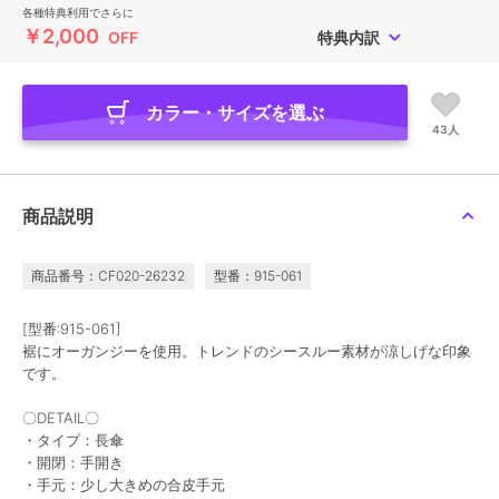
各種特典利用でさらに
￥2,000
OFF
特典内訳
カラー・サイズを選ぶ
43人
商品説明
商品番号：CF020-26232
型番：915-061
[型番:915-061]
裾にオーガンジーを使用。トレンドのシースルー素材が涼しげな印象
です。
〇DETAIL〇
・タイプ：長傘
・開閉：手開き
・手元：少し大きめの合皮手元