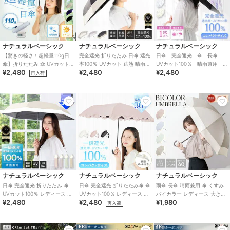
ナチュラルベーシック
ナチュラルベーシック
ナチュラルベーシック
【驚きの軽さ！超軽量110g日
完全遮光 折りたたみ 日傘 遮光
日傘 完全遮光 傘 長傘
傘】折りたたみ 傘 UVカット
率100％ UVカット 遮熱 晴雨兼
UVカット100％ 晴雨兼用
¥2,480
¥2,480
¥2,480
99.9% 高遮光
用 バイカラー トライカラー
花柄 レディース 軽量 耐
再入荷
風
ナチュラルベーシック
ナチュラルベーシック
ナチュラルベーシック
日傘 完全遮光 折りたたみ 傘
日傘 完全遮光 折りたたみ傘 傘
雨傘 長傘 晴雨兼用 傘 くすみ
UVカット100％ レディース バ
UVカット100％ レディース フ
バイカラー レディース 大き目
¥2,480
¥2,480
¥1,980
イカラー 耐風仕様 撥水
リル ドーム型 耐風仕様 撥水
軽量 耐風 丈夫 ジャンプ式
再入荷
PR
PR
PR