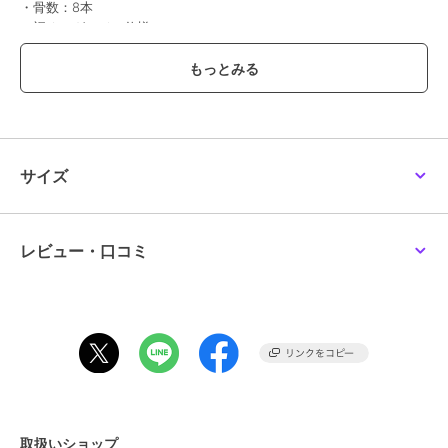
・骨数：8本
・裾オーガンジー仕様
・遮光率100%
・遮熱効果
・ＵＶカット99.9％
・晴雨兼用
・ブラックコーティング加工
・耐風仕様
・耐久性に優れたグラスファイバー骨を使用
サイズ
【素材】
ポリエステル100%
【生産国】 中国
レビュー・口コミ
【サイズ】
[親骨の長さ]55cm／[直径]100cm／[全長]約82.5cm
※重さ・サイズは目安です。
【重量】
約340g
※ご覧のモニターにより実物と色味が異なる場合がございます。予め
ご了承ください。
取扱いショップ