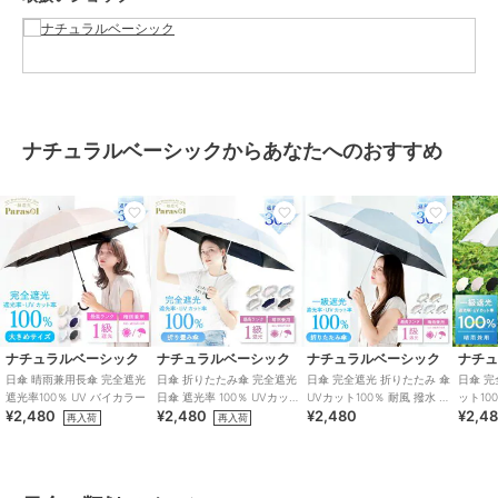
ブランド
ナチュラルベーシック
ショップ
ナチュラルベーシック
商品カテゴリ
傘・レイングッズ
／
日傘
性別タイプ
レディース
ナチュラルベーシックからあなたへのおすすめ
傘・レイングッズ
／
日傘
ガールズ
傘・レイングッズ
／
日傘
カラー
ベージュ、ミントグリーン、サッ
クス
サイズ
55
素材
生地：ポリエステル
親骨：グラスファイバー
ナチュラルベーシック
ナチュラルベーシック
ナチュラルベーシック
ナチ
中棒：鉄
日傘 晴雨兼用長傘 完全遮光
日傘 折りたたみ傘 完全遮光
日傘 完全遮光 折りたたみ 傘
日傘 完
手元：合板
遮光率100％ UV バイカラー
日傘 遮光率 100％ UVカット
UVカット100％ 耐風 撥水 バ
ット10
開閉：手開き
¥2,480
¥2,480
¥2,480
¥2,4
バイカラー
イカラー レディース
風仕様 
再入荷
再入荷
商品のお取り扱い方法
特徴
傘・レイングッズ