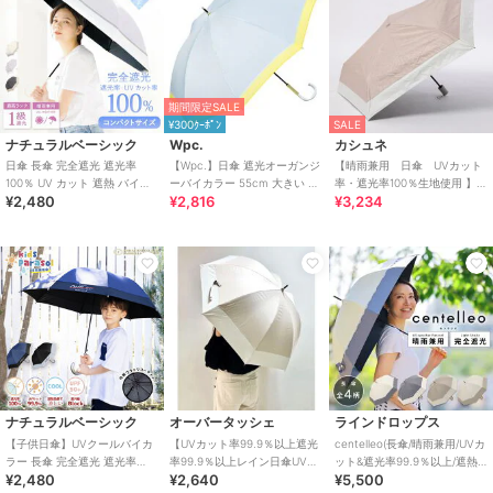
期間限定SALE
¥300ｸｰﾎﾟﾝ
SALE
ナチュラルベーシック
Wpc.
カシュネ
日傘 長傘 完全遮光 遮光率
【Wpc.】日傘 遮光オーガンジ
【晴雨兼用 日傘 UVカット
100％ UV カット 遮熱 バイカ
ーバイカラー 55cm 大きい 完
率・遮光率100％生地使用 】
¥2,480
¥2,816
¥3,234
ラー ショートサイズ
全遮光 遮熱 晴雨兼用 長傘
PU軽量バイカラー自動開閉折
りたたみ傘
ナチュラルベーシック
オーバータッシェ
ラインドロップス
【子供日傘】UVクールバイカ
【UVカット率99.9％以上遮光
centelleo(長傘/晴雨兼用/UVカ
ラー 長傘 完全遮光 遮光率
率99.9％以上レイン日傘UVカ
ット&遮光率99.9％以上/遮熱/
¥2,480
¥2,640
¥5,500
100％ 熱中症対策 キッズ 小学
ット】バイカラー長傘
バイカラー/レース)