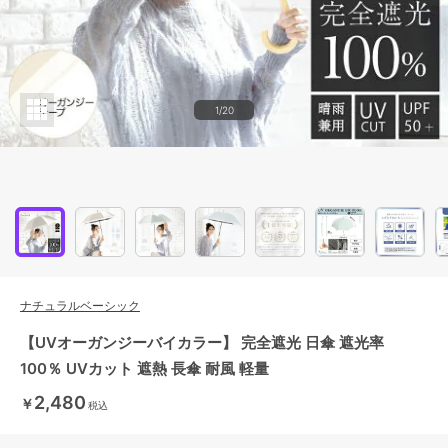
1/20
ナチュラルベーシック
【UVオーガンジーバイカラー】 完全遮光 日傘 遮光率
100％ UVカット 遮熱 長傘 耐風 軽量
2,480
￥
税込