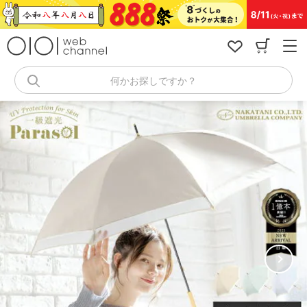
コ
ン
テ
ン
ツ
へ
何かお探しですか？
ス
キ
ッ
プ