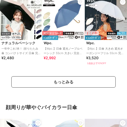
まとめ割
期間限定SALE
¥300ｸｰﾎﾟﾝ
¥300ｸｰﾎﾟﾝ
ナチュラルベーシック
Wpc.
Wpc.
一年中これ1本！ /折りたたみ
【Wpc.】日傘 遮光ノーブルベ
【Wpc.】日傘 大きめ 遮光オ
傘 コンパクトサイズ 日傘 完全
ーシック 55cm 大きい 完全遮
ーガンジーフリル 55cm 完全
¥2,480
¥2,992
¥3,520
遮光 晴雨兼用 撥水 軽量 大き
光 遮熱 晴雨兼用 長傘
遮光 遮熱 晴雨兼用 レディース
め
長傘
2点以上で10%OFF
もっとみる
顔周りが華やぐバイカラー日傘