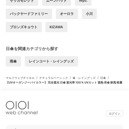
ザッカセレクト
ムーンバット
Wpc.
バックヤードファミリー
オーロラ
小川
ブロンズキョウト
KIZAWA
日傘を関連カテゴリから探す
雨傘
レインコート・レイングッズ
/
/
/
/
マルイウェブチャネル
ナチュラルベーシック
傘・レイングッズ
日傘
【UVオーガンジーバイカラー】 完全遮光 日傘 遮光率 100％ UVカット 遮熱 長傘 耐風 軽量
ログイン