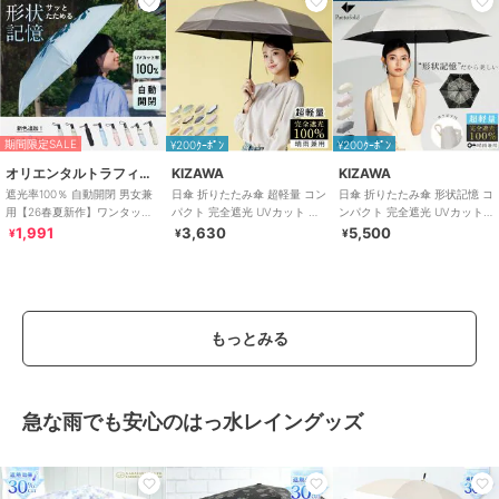
期間限定SALE
¥200ｸｰﾎﾟﾝ
¥200ｸｰﾎﾟﾝ
オリエンタルトラフィック
KIZAWA
KIZAWA
遮光率100％ 自動開閉 男女兼
日傘 折りたたみ傘 超軽量 コン
日傘 折りたたみ傘 形状記憶 コ
用【26春夏新作】ワンタッチ
パクト 完全遮光 UVカット 晴
ンパクト 完全遮光 UVカット
晴雨兼用 折りたたみ傘 /G-
雨兼用 雨傘 6本骨 airy+
晴雨兼用 雨傘 arella
1,991
3,630
5,500
¥
¥
¥
0601
もっとみる
急な雨でも安心のはっ水レイングッズ