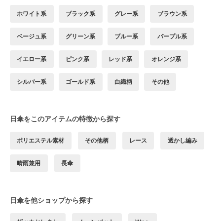
ホワイト系
ブラック系
グレー系
ブラウン系
ベージュ系
グリーン系
ブルー系
パープル系
イエロー系
ピンク系
レッド系
オレンジ系
シルバー系
ゴールド系
白織柄
その他
日傘をこのアイテムの特徴から探す
ポリエステル素材
その他柄
レース
透かし編み
晴雨兼用
長傘
日傘を他ショップから探す