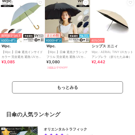
まとめ割
期間限定SALE
¥300ｸｰﾎﾟﾝ
¥300ｸｰﾎﾟﾝ
40%OFF
Wpc.
Wpc.
シップス エニィ
【Wpc.】日傘 遮光インサイド
【Wpc.】日傘 遮光クラシック
Wpc.: AERIAL TINY UVカット
カラー 完全遮光 遮熱 UVカッ
フリル 完全遮光 遮熱 UVカッ
アンブレラ （折りたたみ傘）
¥3,085
¥3,080
¥2,442
ト 晴雨兼用 レディース 長傘
ト 晴雨兼用 レディース 長傘
2点以上で10%OFF
もっとみる
日傘の人気ランキング
オリエンタルトラフィック