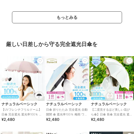
もっとみる
厳しい日差しから守る完全遮光日傘を
ナチュラルベーシック
ナチュラルベーシック
ナチュラルベーシック
【UVフレンチフリルドーム】
日傘 折りたたみ 完全遮光 自動
【二度見するほど美しい花び
日傘 完全遮光 遮光率100％ UV
開閉 傘 遮光率100％ 梅雨 ワン
ら傘】日傘 長傘 完全遮光 遮光
¥2,480
¥2,480
¥2,480
カット 遮熱 ドーム型 軽量
タッチ バイカラー UV 紫外線
率 100％ UV カット フレラ