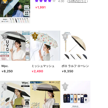
4.00
（
34件の口コミ
）
1,991
￥
Wpc.
ミッシュマッシュ
ポロ ラルフ ローレン
8,250
2,490
9,350
￥
￥
￥