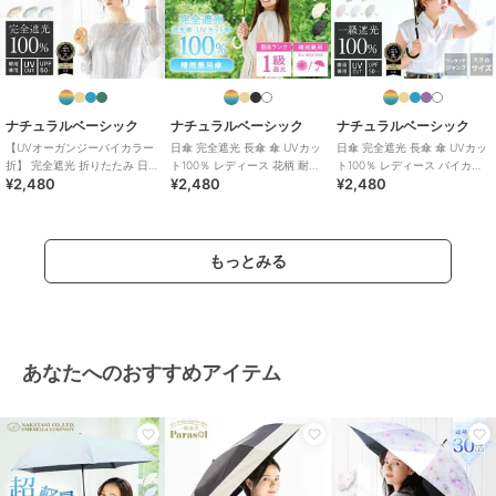
ナチュラルベーシック
ナチュラルベーシック
ナチュラルベーシック
【UVオーガンジーバイカラー
日傘 完全遮光 長傘 傘 UVカッ
日傘 完全遮光 長傘 傘 UVカッ
折】 完全遮光 折りたたみ 日傘
ト100％ レディース 花柄 耐風
ト100％ レディース バイカラ
¥2,480
¥2,480
¥2,480
遮光率 100％ UVカット 遮熱
仕様 撥水 軽量
ー 耐風仕様 撥水
もっとみる
あなたへのおすすめアイテム