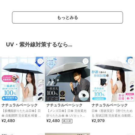
生
もっとみる
UV・紫外線対策するなら…
ナチュラルベーシック
ナチュラルベーシック
ナチュラルベーシック
【多機能折りたたみ日傘】日
【メンズ日傘】日傘 完全遮光
日傘《形状安定》5秒でたため
傘 自動開閉 完全遮光 軽量 大
折りたたみ傘 傘 UVカット
る 形状記憶 完全遮光 自動開閉
¥2,480
¥2,480
¥2,979
きめ 耐風仕様 UV カット ワン
100％ 耐風仕様 撥水 大きめ
レディース メンズ UVカット
再入荷
タッチ
100％