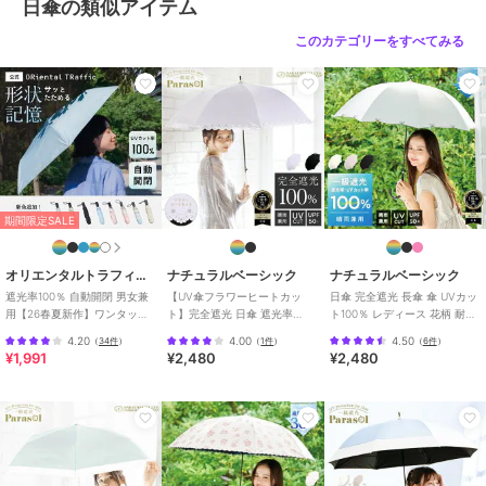
ポリエステル素材
/
その他柄
/
日傘の類似アイテム
レース
/
透かし編み
/
晴雨兼用
このカテゴリーをすべてみる
/
長傘
日傘
ポリエステル素材
/
その他柄
/
レース
/
透かし編み
/
晴雨兼用
/
長傘
原産国
中国製
期間限定SALE
オリエンタルトラフィック
ナチュラルベーシック
ナチュラルベーシック
遮光率100％ 自動開閉 男女兼
【UV傘フラワーヒートカッ
日傘 完全遮光 長傘 傘 UVカッ
用【26春夏新作】ワンタッチ
ト】完全遮光 日傘 遮光率
ト100％ レディース 花柄 耐風
晴雨兼用 折りたたみ傘 /G-
100％ UV カット 遮熱 長傘 晴
仕様 撥水
4.20
4.00
4.50
（
34件
）
（
1件
）
（
6件
）
0601
雨兼用
¥1,991
¥2,480
¥2,480