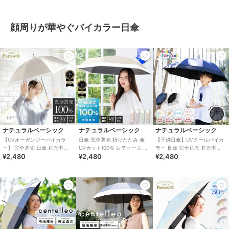
顔周りが華やぐバイカラー日傘
ナチュラルベーシック
ナチュラルベーシック
ナチュラルベーシック
【UVオーガンジーバイカラ
日傘 完全遮光 折りたたみ 傘
【子供日傘】UVクールバイカ
ー】 完全遮光 日傘 遮光率
UVカット100％ レディース バ
ラー 長傘 完全遮光 遮光率
¥2,480
¥2,480
¥2,480
100％ UVカット 遮熱 長傘 耐
イカラー 耐風仕様 撥水
100％ 熱中症対策 キッズ 小学
風 軽量
生