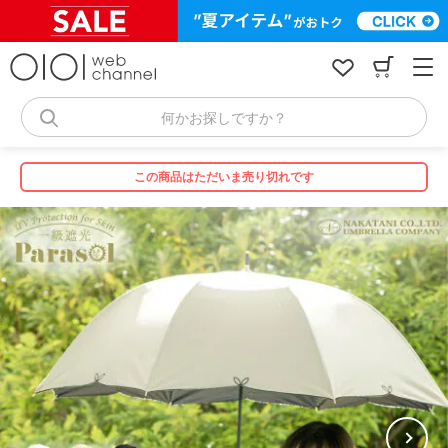
コ
ン
テ
ン
ツ
へ
何かお探しですか？
ス
キ
ッ
この商品はただいま売り切れです
プ