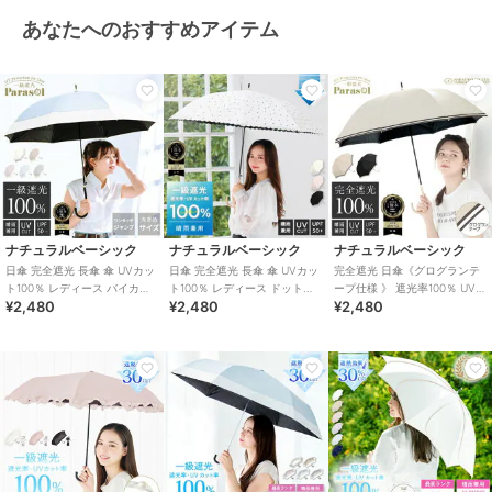
あなたへのおすすめアイテム
ナチュラルベーシック
ナチュラルベーシック
ナチュラルベーシック
日傘 完全遮光 長傘 傘 UVカッ
日傘 完全遮光 長傘 傘 UVカッ
完全遮光 日傘《グログランテ
ト100％ レディース バイカラ
ト100％ レディース ドット柄
ープ仕様 》 遮光率100％ UV
¥2,480
¥2,480
¥2,480
ー 耐風仕様 撥水
耐風仕様 撥水
カット 長傘 晴雨兼用 大きめ