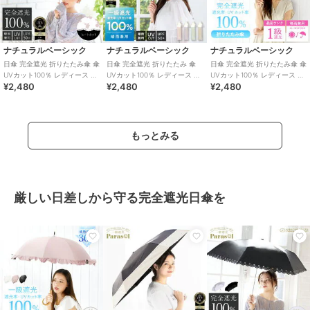
ナチュラルベーシック
ナチュラルベーシック
ナチュラルベーシック
日傘 完全遮光 折りたたみ傘 傘
日傘 完全遮光 折りたたみ 傘
日傘 完全遮光 折りたたみ傘 傘
UVカット100％ レディース 花
UVカット100％ レディース バ
UVカット100％ レディース 花
¥2,480
¥2,480
¥2,480
柄 耐風仕様 撥水
イカラー 耐風仕様 撥水
柄 耐風仕様 撥水
もっとみる
厳しい日差しから守る完全遮光日傘を