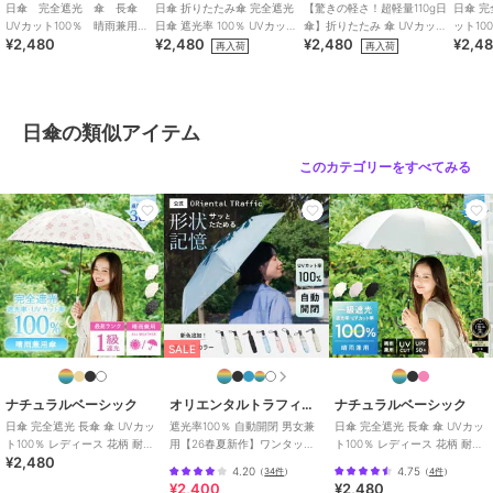
日傘 完全遮光 傘 長傘
日傘 折りたたみ傘 完全遮光
【驚きの軽さ！超軽量110g日
日傘 完
商品のお取り扱い方法
UVカット100％ 晴雨兼用
日傘 遮光率 100％ UVカット
傘】折りたたみ 傘 UVカット
ット10
¥2,480
¥2,480
¥2,480
¥2,4
花柄 レディース 軽量 耐
バイカラー
99.9% 高遮光
風仕様 
再入荷
再入荷
特徴
傘・レイングッズ
風
ナチュラルベーシック
ナチュラルベーシック
ナチュラルベーシック
ポリエステル素材
/
ワンポイント
【UVオーガンジーバイ
日傘 折りたたみ傘
日傘 完全遮光 折りたた
/
花柄
/
晴雨兼用
/
長傘
カラー折】 完全遮光 折
傘 完全遮光 晴雨兼
み 花柄 遮光率100％ UV
日傘の類似アイテム
りたたみ 日傘 遮光率
用 UVカット100％ レ
カット
2,480
2,480
2,480
再入荷
¥
¥
¥
日傘
100％ UVカット 遮熱
ディース 花柄 フラワ
このカテゴリーをすべてみる
ポリエステル素材
ー 軽量
/
ワンポイント
/
花柄
/
晴雨兼用
/
長傘
原産国
中国製
ナチュラルベーシック
ナチュラルベーシック
ナチュラルベーシック
SALE
【高強度耐風日傘】メン
日傘 完全遮光 折りた 傘
【日傘男子デビューに
ズ日傘 折りたたみ傘 自
UVカット100％ フロー
◎】メンズ日傘 折りた
動開閉 完全遮光 UVカッ
ラル 花柄 耐風仕様 撥水
たみ 完全遮光 遮光率
2,480
2,480
2,480
¥
¥
¥
ナチュラルベーシック
オリエンタルトラフィック
ナチュラルベーシック
ト100％ カラーグラス
100％ UVカット
日傘 完全遮光 長傘 傘 UVカッ
遮光率100％ 自動開閉 男女兼
日傘 完全遮光 長傘 傘 UVカッ
ト100％ レディース 花柄 耐風
用【26春夏新作】ワンタッチ
ト100％ レディース 花柄 耐風
¥2,480
仕様 撥水 軽量
晴雨兼用 折りたたみ傘 /G-
仕様 撥水
4.20
4.75
（
34件
）
（
4件
）
0601
¥2,400
¥2,480