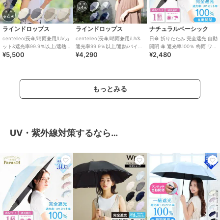
ラインドロップス
ラインドロップス
ナチュラルベーシック
centelleo(長傘/晴雨兼用/UVカ
centelleo(長傘/晴雨兼用/UV&
日傘 折りたたみ 完全遮光 自動
ット&遮光率99.9％以上/遮熱/
遮光率99.9％以上/遮熱/バイカ
開閉 傘 遮光率100％ 梅雨 ワン
¥5,500
¥4,290
¥2,480
バイカラー/レース)
ラー/ダンガリー)
タッチ バイカラー UV 紫外線
もっとみる
UV・紫外線対策するなら…