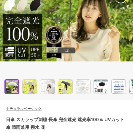
1/21
ナチュラルベーシック
日傘 スカラップ刺繍 長傘 完全遮光 遮光率100％ UVカット
傘 晴雨兼用 撥水 花