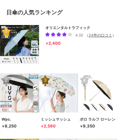
日傘の人気ランキング
オリエンタルトラフィック
4.00
（
34件の口コミ
）
2,400
￥
Wpc.
ミッシュマッシュ
ポロ ラルフ ローレン
8,250
2,590
9,350
￥
￥
￥