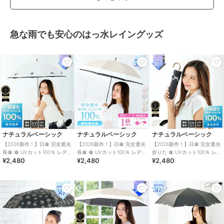
急な雨でも安心のはっ水レイングッズ
ナチュラルベーシック
ナチュラルベーシック
ナチュラルベーシック
【2026新作！】日傘 完全遮光
【2026新作！】日傘 完全遮光
【2026新作！】日傘 完全遮光
長傘 傘 UVカット100％ レディ
長傘 傘 UVカット100％ レディ
折りた 傘 UVカット100％ レデ
¥2,480
¥2,480
¥2,480
ース リボン 耐風仕様 撥水
ース バイカラー 耐風 撥水
ィース リボン 耐風仕様 撥水