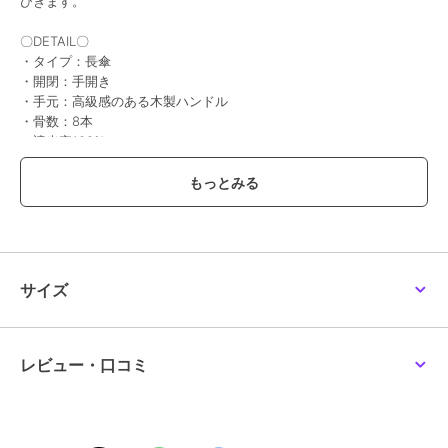
ひきます。
ナチュラルベーシック
ナチュラルベーシック
ナチュラルベーシック
〇DETAIL〇
【メンズ日傘】日傘 完
日傘 折りたたみ 完全遮
日傘 晴雨兼用長傘 完全
・タイプ：長傘
全遮光 折りたたみ傘 傘
光 自動開閉 傘 遮光率
遮光 遮光率100％ UV バ
UVカット100％ 耐風仕
100％ 梅雨 ワンタッチ
イカラー
・開閉：手開き
2,480
2,480
2,480
再入荷
再入荷
¥
¥
¥
様 撥水 大きめ
バイカラー UV 紫外線
・手元：高級感のある木製ハンドル
・骨数：8本
・遮光率100%
・遮熱効果あり
・晴雨兼用
・ブラックコーティング加工
・撥水加工
・耐久性に優れたグラスファイバー骨を使用
ナチュラルベーシック
ナチュラルベーシック
ナチュラルベーシック
【素材】
【多機能折りたたみ日
日傘 完全遮光 長傘 傘
【二度見するほど美しい
サイズ
傘】日傘 自動開閉 完全
UVカット100％ レディ
花びら傘】日傘 長傘 完
ポリエステル100%
遮光 軽量 大きめ 耐風仕
ース バイカラー 耐風仕
全遮光 遮光率 100％ UV
2,480
2,480
2,480
¥
¥
¥
【生産国】 中国
様 UV カット ワンタッ
様 撥水
カット フレラ
【サイズ】
チ
[親骨の長さ]55cm／[直径]90cm／[全長]約70cm
レビュー・口コミ
※重さ・サイズは目安です。
【重量】
約215g