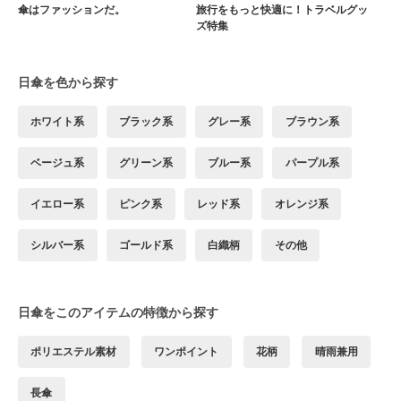
傘はファッションだ。
旅行をもっと快適に！トラベルグッ
ズ特集
日傘を色から探す
ホワイト系
ブラック系
グレー系
ブラウン系
ベージュ系
グリーン系
ブルー系
パープル系
イエロー系
ピンク系
レッド系
オレンジ系
シルバー系
ゴールド系
白織柄
その他
日傘をこのアイテムの特徴から探す
ポリエステル素材
ワンポイント
花柄
晴雨兼用
長傘