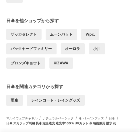
日傘を他ショップから探す
ザッカセレクト
ムーンバット
Wpc.
バックヤードファミリー
オーロラ
小川
ブロンズキョウト
KIZAWA
日傘を関連カテゴリから探す
雨傘
レインコート・レイングッズ
/
/
/
/
マルイウェブチャネル
ナチュラルベーシック
傘・レイングッズ
日傘
日傘 スカラップ刺繍 長傘 完全遮光 遮光率100％ UVカット 傘 晴雨兼用 撥水 花