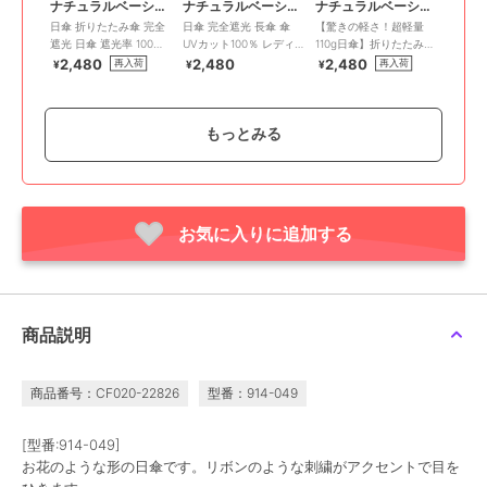
ナチュラルベーシック
ナチュラルベーシック
ナチュラルベーシック
日傘 折りたたみ傘 完全
日傘 完全遮光 長傘 傘
【驚きの軽さ！超軽量
遮光 日傘 遮光率 100％
UVカット100％ レディ
110g日傘】折りたたみ
UVカット バイカラー
ース 花柄 耐風仕様 撥水
傘 UVカット99.9% 高遮
2,480
2,480
2,480
再入荷
再入荷
¥
¥
¥
光
もっとみる
お気に入りに追加する
ナチュラルベーシック
ナチュラルベーシック
ナチュラルベーシック
日傘《形状安定》5秒で
【UVフレンチフリルド
完全遮光 折りたたみ 日
たためる 形状記憶 完全
ーム】日傘 完全遮光 遮
傘 遮光率100％ UVカッ
遮光 自動開閉 レディー
光率100％ UV カット 遮
ト 遮熱 晴雨兼用 バイカ
2,979
2,480
2,480
¥
¥
¥
商品説明
ス メンズ UVカット
熱 ドーム型 軽量
ラー トライカラー
100％
商品番号：CF020-22826
型番：914-049
[型番:914-049]
お花のような形の日傘です。リボンのような刺繍がアクセントで目を