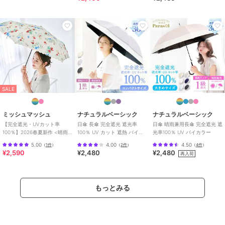
ナチュラルベーシック
ナチュラルベーシック
ナチュラルベーシック
【2026新作！】日傘 完
【UV傘フラワーヒート
日傘 完全遮光 長傘 傘
全遮光 長傘 12本骨 多骨
カット】完全遮光 日傘
UVカット100％ レディ
耐風 UVカット100％ レ
遮光率 100％ UV カット
ース ドット柄 耐風仕様
2,480
2,480
2,480
¥
¥
¥
ディース 耐風
遮熱 長傘 晴雨兼用
撥水
SALE
ミッシュマッシュ
ナチュラルベーシック
ナチュラルベーシック
【完全遮光・UVカット率
日傘 長傘 完全遮光 遮光率
日傘 晴雨兼用長傘 完全遮光 遮
100％】2026春夏新作 <晴雨
100％ UV カット 遮熱 バイカ
光率100％ UV バイカラー
兼用>折り畳みスカラップ日傘
ラー ショートサイズ
5.00
4.00
4.50
（
1件
）
（
2件
）
（
4件
）
¥2,590
¥2,480
¥2,480
再入荷
ナチュラルベーシック
ナチュラルベーシック
ナチュラルベーシック
日傘 長傘 完全遮光 遮光
日傘 完全遮光 傘 長
【業界初☆晴雨兼用ビニ
率100％ UV カット 遮熱
傘 UVカット100％ 晴
ール傘】ビニール生地
もっとみる
バイカラー ショートサ
雨兼用 花柄 レディー
日傘 遮光率100％ UV カ
2,480
2,480
2,179
¥
¥
¥
イズ
ス 軽量 耐風
ット 大きめ 完全遮光