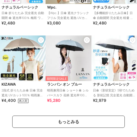
ナチュラルベーシック
Wpc.
ナチュラルベーシック
日傘 折りたたみ 完全遮光 自動
【Wpc.】日傘 遮光クラシック
【多機能折りたたみ日傘】日
開閉 傘 遮光率100％ 梅雨 ワン
フリル 完全遮光 遮熱 UVカッ
傘 自動開閉 完全遮光 軽量 大
¥2,480
¥3,080
¥2,480
タッチ バイカラー UV 紫外線
ト 晴雨兼用 レディース 長傘
きめ 耐風仕様 UV カット ワン
タッチ
期間限定SALE
KIZAWA
ランバン オン ブルー
ナチュラルベーシック
2段式 折りたたみ傘 日傘 完全
晴雨兼用日傘 ショート傘 シル
日傘《形状安定》5秒でたため
遮光 UVカット100％ 晴雨兼用
バースカラ 花柄 遮光率100％
る 形状記憶 完全遮光 自動開閉
¥4,400
¥5,280
¥2,979
長傘 nino frill
遮熱 UV
レディース メンズ UVカット
再入荷
100％
もっとみる