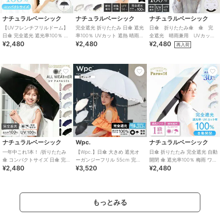
ナチュラルベーシック
ナチュラルベーシック
ナチュラルベーシック
【UVフレンチフリルドーム】
完全遮光 折りたたみ 日傘 遮光
日傘 折りたたみ傘 傘 完
日傘 完全遮光 遮光率100％ UV
率100％ UVカット 遮熱 晴雨兼
全遮光 晴雨兼用 UVカット
¥2,480
¥2,480
¥2,480
カット 遮熱 ドーム型 軽量
用 バイカラー トライカラー
100％ レディース 花柄 フ
再入荷
ラワー 軽量
ナチュラルベーシック
Wpc.
ナチュラルベーシック
一年中これ1本！ /折りたたみ
【Wpc.】日傘 大きめ 遮光オ
日傘 折りたたみ 完全遮光 自動
傘 コンパクトサイズ 日傘 完全
ーガンジーフリル 55cm 完全
開閉 傘 遮光率100％ 梅雨 ワン
¥2,480
¥3,520
¥2,480
遮光 晴雨兼用 撥水 軽量 大き
遮光 遮熱 晴雨兼用 レディース
タッチ バイカラー UV 紫外線
め
長傘
もっとみる