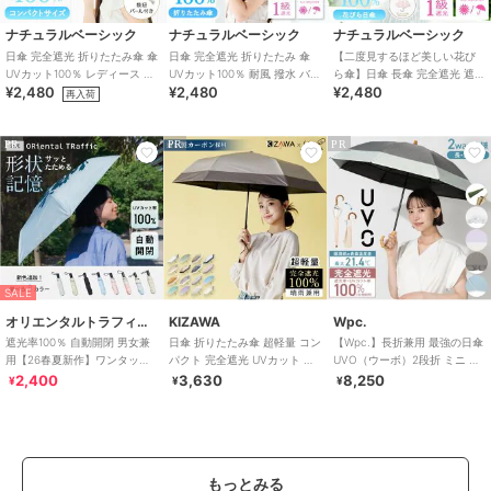
ナチュラルベーシック
ナチュラルベーシック
ナチュラルベーシック
日傘 完全遮光 折りたたみ傘 傘
日傘 完全遮光 折りたたみ 傘
【二度見するほど美しい花び
UVカット100％ レディース フ
UVカット100％ 耐風 撥水 バイ
ら傘】日傘 長傘 完全遮光 遮光
¥2,480
¥2,480
¥2,480
リル ドーム型 耐風仕様 撥水
カラー レディース
率 100％ UV カット フレラ
再入荷
PR
PR
PR
SALE
オリエンタルトラフィック
KIZAWA
Wpc.
遮光率100％ 自動開閉 男女兼
日傘 折りたたみ傘 超軽量 コン
【Wpc.】長折兼用 最強の日傘
用【26春夏新作】ワンタッチ
パクト 完全遮光 UVカット 晴
UVO（ウーボ）2段折 ミニ 完
晴雨兼用 折りたたみ傘 /G-
雨兼用 雨傘 6本骨 airy+
全遮光 遮熱 晴雨兼用 折りたた
2,400
3,630
8,250
¥
¥
¥
0601
み
もっとみる