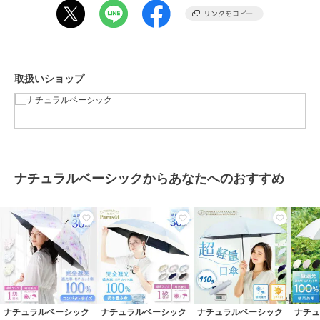
※ご覧のモニターにより実物と色味が異なる場合がございます。予め
ご了承ください。
ナチュラルベーシック
ナチュラルベーシック
ナチュラルベーシック
一年中これ1本！ /折りた
日傘 完全遮光 長傘 傘
日傘 完全遮光 折りたた
たみ傘 コンパクトサイ
UVカット100％ レディ
み傘 傘 UVカット100％
ズ 日傘 完全遮光 晴雨兼
ース 花柄 耐風仕様 撥
レディース フリル ドー
2,480
2,480
2,480
再入荷
ブランド
ナチュラルベーシック
¥
¥
¥
取扱いショップ
用 撥水 軽量 大きめ
水 軽量
ム型 耐風仕様 撥水
ショップ
ナチュラルベーシック
商品カテゴリ
傘・レイングッズ
／
日傘
性別タイプ
レディース
傘・レイングッズ
／
日傘
ガールズ
ナチュラルベーシックからあなたへのおすすめ
傘・レイングッズ
／
日傘
カラー
ベージュ、オフホワイト、ブラッ
ナチュラルベーシック
ナチュラルベーシック
ナチュラルベーシック
ク
【キッズ日傘】フリル
【メンズ日傘】完全遮光
《軽量コンパクト日傘》
子供用日傘 UV100％ 晴
自動開閉 折りたたみ傘
日傘 完全遮光 遮光率 折
サイズ
55
雨兼用 長傘 紫外線 熱中
遮光率100％ UVカット
りたたみ傘 100％ UV カ
2,480
2,480
2,480
再入荷
¥
¥
¥
症 対策 ドーム型
撥水 58cm 大きめ
ット 遮熱 撥水
素材
生地：ポリエステル
親骨：グラスファイバー
中棒：鉄
手元：合板
ナチュラルベーシック
ナチュラルベーシック
ナチュラルベーシック
ナチ
開閉：手開き