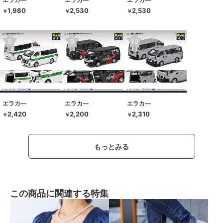
1,980
2,530
2,530
￥
￥
￥
エラカ―
エラカ―
エラカ―
2,420
2,200
2,310
￥
￥
￥
もっとみる
この商品に関連する特集