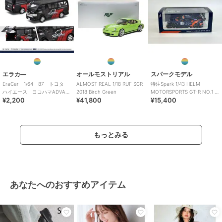
エラカ―
オールモストリアル
スパークモデル
EraCar 1/64 87 トヨタ
ALMOST REAL 1/18 RUF SCR
特注Spark 1/43 HELM
ハイエース ヨコハマADVAN
2018 Birch Green
MOTORSPORTS GT-R NO.1 ス
¥2,200
¥41,800
¥15,400
カンパニーカー
ーパー耐久
もっとみる
あなたへのおすすめアイテム