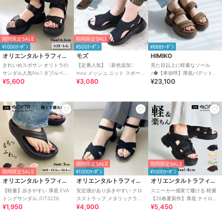
期間限定SALE
期間限定SALE
¥1000ｸｰﾎﾟﾝ
¥500ｸｰﾎﾟﾝ
¥888ｸｰﾎﾟﾝ
オリエンタルトラフィック
モズ
HIMIKO
きれいめスポサン オリトラの
【定番人気】〔新色追加〕
見た目以上に軽量なソール
サンダル人気No.1 ダブルベル
moz メッシュ ニット スポーツ
♪◆【卑弥呼】厚底パデットサ
¥5,600
¥3,080
¥23,100
ト スポーツサンダル /42207
サンダル
ンダル/661201
期間限定SALE
期間限定SALE
期間限定SALE
¥1000ｸｰﾎﾟﾝ
¥1000ｸｰﾎﾟﾝ
オリエンタルトラフィック
オリエンタルトラフィック
オリエンタルトラフィック
【軽量】歩きやすい 厚底 EVA
安定感があり歩きやすい クロ
スニーカー感覚で履ける 軽量
トングサンダル /OT3226
スストラップ メタリックライ
【26春夏新作】厚底 ナイロン
¥1,950
¥4,900
¥5,450
ン サンダル /55201
スポーツサンダル /OT3232