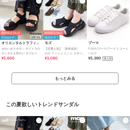
期間限定SALE
期間限定SALE
¥1000ｸｰﾎﾟﾝ
¥500ｸｰﾎﾟﾝ
オリエンタルトラフィック
モズ
プーマ
きれいめスポサン オリトラの
【定番人気】〔新色追加〕
PUMA/プーマ/プーマ V コート
サンダル人気No.1 ダブルベル
moz メッシュ ニット スポーツ
バルク
¥5,600
¥3,080
¥5,390
ト スポーツサンダル /42207
サンダル
再入荷
もっとみる
この夏欲しいトレンドサンダル