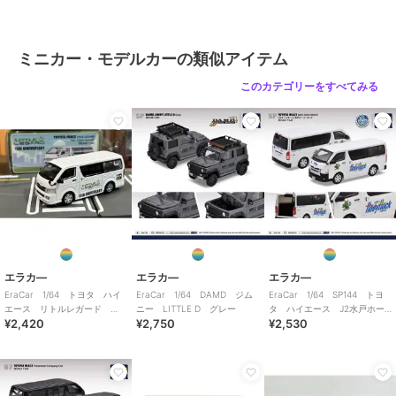
ミニカー・モデルカーの類似アイテム
このカテゴリーをすべてみる
エラカ―
エラカ―
エラカ―
EraCar 1/64 トヨタ ハイ
EraCar 1/64 DAMD ジム
EraCar 1/64 SP144 トヨ
エース リトルレガード
ニー LITTLE D グレー
タ ハイエース J2水戸ホー
¥2,420
¥2,750
¥2,530
15th ANNIVERSARY
リーホック