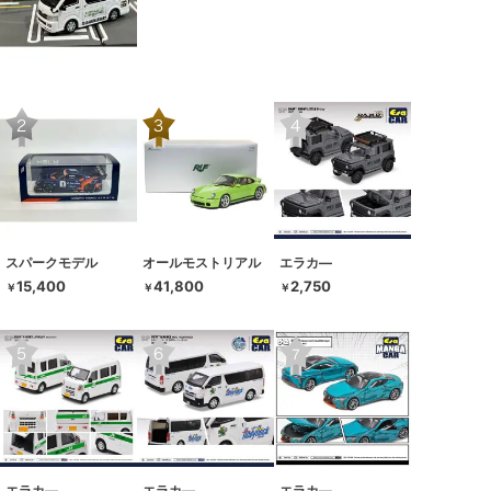
スパークモデル
オールモストリアル
エラカ―
15,400
41,800
2,750
￥
￥
￥
エラカ―
エラカ―
エラカ―