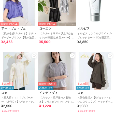
期間限定SALE
期間限定SALE
アー・ヴェ・ヴェ
コーエン
オルビス
【接触冷感/UVカット】サテン
【UVカット率90%以上/4点セ
オルビス リンクルブライトUV
ギャザーブラウス【吸水速乾/
ット/WEB限定/体型カバー】シ
プロテクター N 50g 医薬部外
¥2,458
¥5,500
¥3,850
イージーケア】
ュシュ付きアソートスイムウ
品（顔用日焼け止め）
エア（イン
まとめ割
まとめ割
期間限定SALE
¥200ｸｰﾎﾟﾝ
¥1888ｸｰﾎﾟﾝ
¥200ｸｰﾎﾟﾝ
コカ
インディヴィ
コカ
＼再入荷！！／【UVパーカ
【UVケア／吸汗速乾／着映
＼新色登場／【UVカット・シ
ー・UPF50＋】UVカットティ
え】フリルピンタックブラウ
ワになりにくい】バッグギャ
¥2,990
¥11,220
¥1,989
アードパーカー 全4色
ス
ザーUVパーカー 全4色
2点以上で10%OFF
2点以上で10%OFF