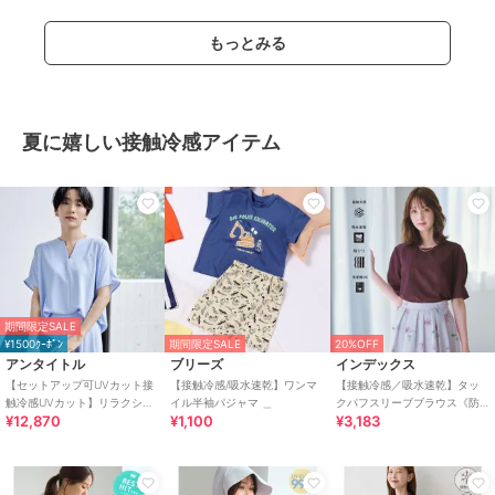
もっとみる
夏に嬉しい接触冷感アイテム
期間限定SALE
¥1500ｸｰﾎﾟﾝ
期間限定SALE
20%OFF
アンタイトル
ブリーズ
インデックス
【セットアップ可UVカット接
【接触冷感/吸水速乾】ワンマ
【接触冷感／吸水速乾】タッ
触冷感UVカット】リラクシー
イル半袖パジャマ ＿
クパフスリーブブラウス《防
¥12,870
¥1,100
¥3,183
キーVネックブラウス
シワ／洗濯機OK／XS～3L／
8col》