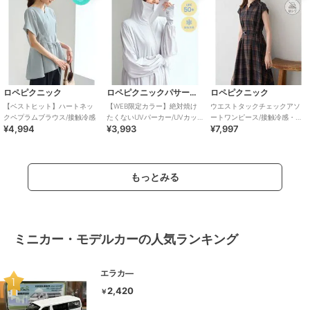
ロペピクニック
ロペピクニックパサージュ
ロペピクニック
【ベストヒット】ハートネッ
【WEB限定カラー】絶対焼け
ウエストタックチェックアソ
クペプラムブラウス/接触冷感
たくないUVパーカー/UVカッ
ートワンピース/接触冷感・防
¥4,994
¥3,993
¥7,997
ト・接触冷感
シワ・リンクコーデ
もっとみる
ミニカー・モデルカーの人気ランキング
エラカ―
2,420
￥