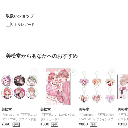
取扱いショップ
美松堂からあなたへのおすすめ
美松堂
美松堂
美松堂
美松
『Re:blue』×『不可抗力のI
『不可抗力のI LOVE YOU』
『Re:blue』×『不可抗力のI
『不可抗
LOVE YOU』ブラインド缶バ
ポストカード3
LOVE YOU』ブラインドアク
ポスト
¥660
¥330
¥880
¥330
ッジ（全6種）
リルキーホルダー（全6種）
予約
予約
予約