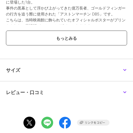
に登場した1台。
事件の黒幕として浮かび上がってきた億万長者、ゴールドフィンガー
の行方を追う際に使用された「アストンマーチン DB5」です。
こちらは、当時映画館に飾られていたオフィシャルポスターがプリン
トされた、英語版パッケージデザインとなります。
（画像一枚目一番左）
パッケージサイズ 約W140 x D50 x H195 (mm) 素材 ダイキャスト製
この商品は、不良品のみ返品を承ります
サイズ
ブランド
ミニジーティー
ショップ
リトルレガード
商品カテゴリ
ホビー・ゲーム
／
ミニカー・モ
レビュー・口コミ
デルカー
カラー
**
サイズ
**
素材
ダイキャスト製
商品のお取り扱い方法