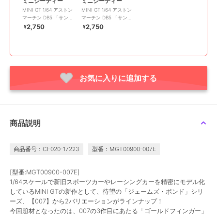
ミニジーティー
ミニジーティー
MINI GT 1/64 アストン
MINI GT 1/64 アストン
マーチン DB5 「サンダ
マーチン DB5 「サンダ
ーボール作戦」スペイン
ーボール作戦」フランス
2,750
2,750
¥
¥
語版パッケージ
語版パッケージ
お気に入りに追加する
商品説明
商品番号：CF020-17223
型番：MGT00900-007E
[型番:MGT00900-007E]
1/64スケールで新旧スポーツカーやレーシングカーを精密にモデル化
しているMINI GTの新作として、待望の「ジェームズ・ボンド」シリ
ーズ、【007】から2バリエーションがラインナップ！
今回題材となったのは、007の3作目にあたる「ゴールドフィンガー」