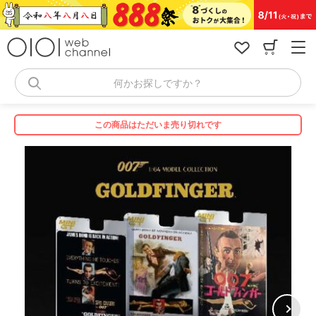
コ
ン
テ
ン
ツ
へ
何かお探しですか？
ス
キ
ッ
この商品はただいま売り切れです
プ