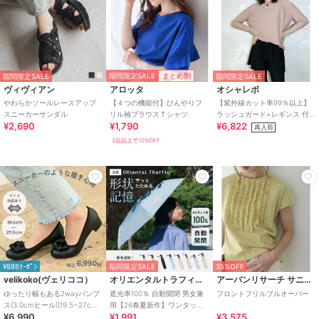
期間限定SALE
まとめ割
期間限定SALE
期間限定SALE
ヴィヴィアン
アロッタ
オシャレボ
やわらかソールレースアップ
【４つの機能付】ひんやりフ
【紫外線カット率99％以上】
スニーカーサンダル
リル袖ブラウスＴシャツ
ラッシュガード×レギンス 付
¥2,690
¥1,790
¥6,822
き タンキニ
再入荷
3点以上で10%OFF
¥888ｸｰﾎﾟﾝ
期間限定SALE
35%OFF
velikoko(ヴェリココ）
オリエンタルトラフィック
アーバンリサーチ サニーレーベル
ゆったり幅もある2wayパンプ
遮光率100％ 自動開閉 男女兼
フロントフリルプルオーバー
ス(3.0cmヒール)[19.5~27cm]
用【26春夏新作】ワンタッチ
¥6,990
¥1,991
¥3,575
ラクチンきれいシューズ
晴雨兼用 折りたたみ傘 /G-