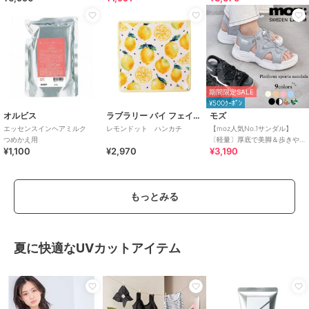
0601
期間限定SALE
¥500ｸｰﾎﾟﾝ
オルビス
ラブラリー バイ フェイラー
モズ
エッセンスインヘアミルク
レモンドット ハンカチ
【moz人気No.1サンダル】
つめかえ用
〔軽量〕厚底で美脚＆歩きや
¥1,100
¥2,970
¥3,190
すい！疲れにくいフィット感
のスポーツサンダル
もっとみる
夏に快適なUVカットアイテム