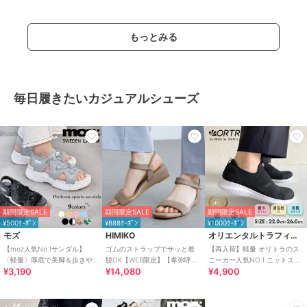
もっとみる
毎日履きたいカジュアルシューズ
期間限定SALE
期間限定SALE
期間限定SALE
¥500ｸｰﾎﾟﾝ
¥888ｸｰﾎﾟﾝ
¥1000ｸｰﾎﾟﾝ
モズ
HIMIKO
オリエンタルトラフィック
【moz人気No.1サンダル】
ゴムのストラップでサッと着
【再入荷】軽量 オリトラのス
〔軽量〕厚底で美脚＆歩きや
脱OK【WEB限定】【卑弥呼
ニーカー人気NO.1 ニットスニ
¥3,190
¥14,080
¥4,900
すい！疲れにくいフィット感
26SS】ゴムストラップサンダ
ーカー スリッポン /3709
のスポーツサンダル
ル/661250