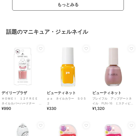
もっとみる
話題のマニキュア・ジェルネイル
デイリープラザ
ビューティネット
ビューティネット
ＨＯＭＥＩ １２ＦＲＥＥ
ｐａ ネイルカラー Ｓ０５
プレイフル アップデートネ
ネイルカバーハードナー Ｎ
２
イル PUN-16 ミスティピン
¥990
¥330
¥1,320
ａｔｕｒａｌＰｉｎｋ １３
ク
ｍｌ