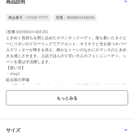
商品説明
オホーラ
オホーラ
オホーラ
商品番号：CF020-17177
型番：8809840148536
ohoraネイルシールND-
ohoraネイルシールND-
ohoraネイルシールND-
038 N Lazy Sunday(韓
115-J N 18:00 Veil(韓国
084-J N Glossy
国コスメ)
コスメ)
Aurora(韓国コスメ)
1,826
1,826
1,826
[型番:8809840148536]
¥
¥
¥
ときめく気持ちを閉じ込めたロマンチックペディ。落ち着いたネイビ
ーにリボンのドローイングでアクセント。キラキラと光を放つオパー
ルグリッターが輝きを添え、静かなトーンのなかにロマンスのときめ
きを感じさせます。上品でほんのり甘い大人のフェミニンペディ。シ
ーンを選ばず活躍します。
【使い方】
・step1
貼る前の準備
まず手を洗い、付属のプレップパッドで爪表面の油分・水分を拭き取
オホーラ
オホーラ
オホーラ
る
ohoraネイルシールND-
ohoraネイルシールND-
ohoraネイルシールND-
483 N Muse Glow(韓国
052-G N Summer
068-J N Glow Blush(韓
・step2
コスメ)
Wave(韓国コスメ)
国コスメ)
1,826
1,826
2,068
¥
¥
¥
サイズを合わせて貼る
爪のサイズに合うシールを選び、透明フィルムをはがしてキューティ
クルラインから少し間隔を空けて貼る。爪の端までていねいにフィッ
トさせる
・step3
サイズ
ネイルシールをカットする