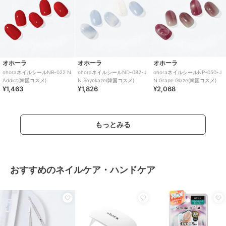
オホーラ
オホーラ
オホーラ
ohoraネイルシールNB-022 N
ohoraネイルシールND-082-J
ohoraネイルシールNP-050-J
Addict(韓国コスメ)
N Soyokaze(韓国コスメ)
N Grape Glaze(韓国コスメ)
¥1,463
¥1,826
¥2,068
もっとみる
おすすめのネイルケア・ハンドケア