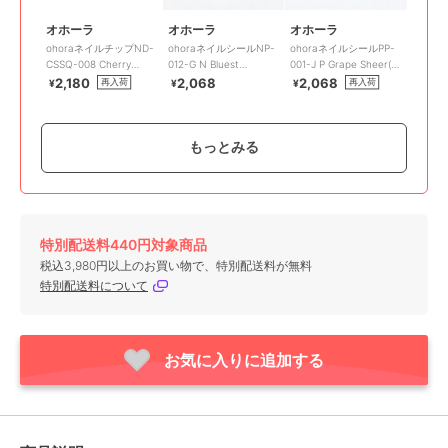
オホーラ
オホーラ
オホーラ
ohoraネイルチップND-
ohoraネイルシールNP-
ohoraネイルシールPP-
CSSQ-008 Cherry
012-G N Bluest
001-J P Grape Sheer(韓
Soda(韓国コスメ)
Ocean(韓国コスメ)
国コスメ)
2,180
2,068
2,068
再入荷
再入荷
¥
¥
¥
もっとみる
特別配送料440円対象商品
オホーラ
オホーラ
オホーラ
税込3,980円以上のお買い物で、特別配送料が無料
ohoraネイルシールPD-
ohoraネイルシールPP-
ohoraネイルシールND-
特別配送料について
022-J P Komorebi(韓国
058 P Pink Bell(韓国コス
040-G N Waterbomb(韓
コスメ)
メ)
国コスメ)
1,826
2,068
1,826
再入荷
¥
¥
¥
お気に入りに追加する