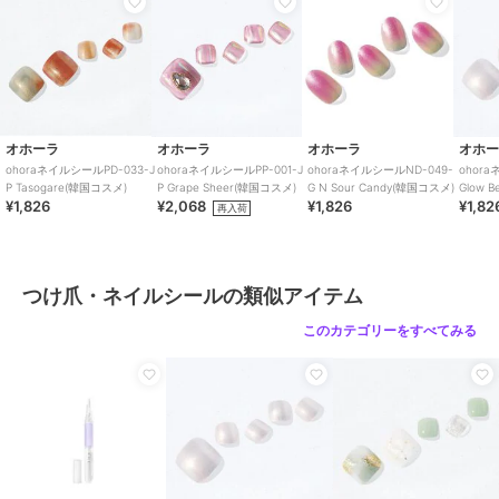
原産国
韓国
オホーラ
オホーラ
オホーラ
ohoraネイルシールNP-
ohoraネイルシールND-
ohoraネイルチップND-
220 N Ice Queen(韓国
093-G N Polka Noir(韓
CSSQ-006 Gloss
オホーラ
オホーラ
オホーラ
オホ
コスメ)
国コスメ)
Haze(韓国コスメ)
2,068
1,826
2,180
再入荷
¥
¥
¥
ohoraネイルシールPD-033-J
ohoraネイルシールPP-001-J
ohoraネイルシールND-049-
ohora
P Tasogare(韓国コスメ)
P Grape Sheer(韓国コスメ)
G N Sour Candy(韓国コスメ)
Glow 
¥1,826
¥2,068
¥1,826
¥1,82
再入荷
つけ爪・ネイルシールの類似アイテム
このカテゴリーをすべてみる
オホーラ
オホーラ
オホーラ
ohoraネイルシールND-
ohoraネイルシールNP-
ohoraネイルシールND-
082-J N Soyokaze(韓国
229 N Sweet Bow(韓国
050-G N Drift(韓国コス
コスメ)
コスメ)
メ)
1,826
2,068
1,826
再入荷
¥
¥
¥