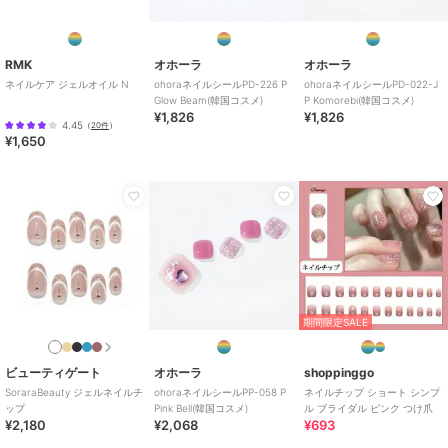
RMK
オホーラ
オホーラ
ネイルケア ジェルオイル N
ohoraネイルシールPD-226 P
ohoraネイルシールPD-022-J
Glow Beam(韓国コスメ)
P Komorebi(韓国コスメ)
¥1,826
¥1,826
オホーラ
オホーラ
オホーラ
4.45
（
20件
）
ohoraネイルチップNP-
ohoraネイルチップND-
ohoraネイルシールND-
¥1,650
CMOV-014 Blush
CMOV-044 Peach
077-J N Green Tea(韓
Bloom(韓国コスメ)
Glass(韓国コスメ)
国コスメ)
2,400
2,180
1,826
再入荷
¥
¥
¥
期間限定SALE
オホーラ
オホーラ
オホーラ
ohoraネイルシールND-
ohoraネイルチップNP-
ohoraネイルチップNP-
ビューティゲート
オホーラ
shoppinggo
049-J N Coy Check(韓
CSOV-002 Serene
CMOV-016 Glimmer
SoraraBeauty ジェルネイルチ
ohoraネイルシールPP-058 P
ネイルチップ ショート シンプ
国コスメ)
Velvet(韓国コスメ)
Baby(韓国コスメ)
1,826
2,400
2,400
再入荷
¥
¥
¥
ップ
Pink Bell(韓国コスメ)
ル ブライダル ピンク つけ爪
¥2,180
¥2,068
¥693