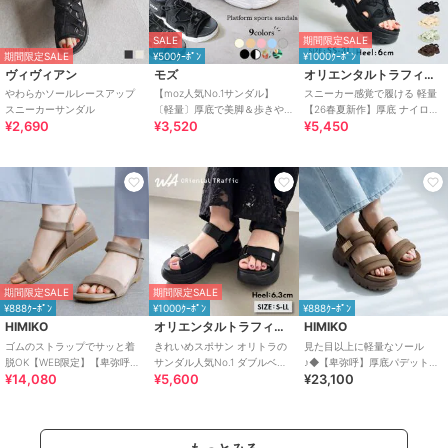
SALE
期間限定SALE
期間限定SALE
¥500ｸｰﾎﾟﾝ
¥1000ｸｰﾎﾟﾝ
ヴィヴィアン
モズ
オリエンタルトラフィック
やわらかソールレースアップ
【moz人気No.1サンダル】
スニーカー感覚で履ける 軽量
スニーカーサンダル
〔軽量〕厚底で美脚＆歩きや
【26春夏新作】厚底 ナイロン
¥2,690
¥3,520
¥5,450
すい！疲れにくいフィット感
スポーツサンダル /OT3232
のスポーツサンダル
期間限定SALE
期間限定SALE
¥888ｸｰﾎﾟﾝ
¥1000ｸｰﾎﾟﾝ
¥888ｸｰﾎﾟﾝ
HIMIKO
オリエンタルトラフィック
HIMIKO
ゴムのストラップでサッと着
きれいめスポサン オリトラの
見た目以上に軽量なソール
脱OK【WEB限定】【卑弥呼
サンダル人気No.1 ダブルベル
♪◆【卑弥呼】厚底パデットサ
¥14,080
¥5,600
¥23,100
26SS】ゴムストラップサンダ
ト スポーツサンダル /42207
ンダル/661201
ル/661250