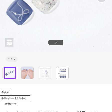
1/4
＊＊
×
再入荷
不良品以外【返品不可】
オホーラ