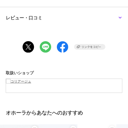
爪からはみ出した部分は、少し長めに爪切りでカットするか、付属の
ネイルファイルで削る
・step4
レビュー・口コミ
オホーラ
オホーラ
オホーラ
ジェルランプでかためる
ohoraネイルシールPP-
ohoraネイルシールPD-
ohoraネイルチップND-
しっかりとかたくなるまで1～2回くり返したあと、仕上げにネイルフ
062 P Heart Link(韓国コ
026-J P Ruby Rush(韓国
CSOV-028 Watercolor
ァイルで整える
スメ)
コスメ)
Dew(韓国コスメ)
2,068
1,826
2,180
¥
¥
¥
この商品は、不良品のみ返品を承ります
ブランド
オホーラ
ショップ
コリアージュ
取扱いショップ
商品カテゴリ
ハンドケア・ネイルケア
／
つけ
爪・ネイルシール
オホーラ
オホーラ
オホーラ
ohoraネイルシールPD-
ohoraネイルチップNP-
ohoraネイルシールPP-
性別タイプ
レディース
033-J P Tasogare(韓国
CMOV-017 Urban
008-J P Heart Lace(韓
ハンドケア・ネイルケア
／
つけ
コスメ)
Bronze(韓国コスメ)
国コスメ)
1,826
2,400
2,068
¥
¥
¥
爪・ネイルシール
オホーラからあなたへのおすすめ
カラー
**
サイズ
＊＊