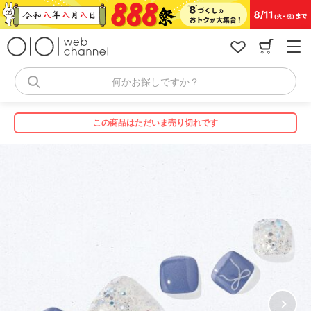
コ
ン
テ
ン
ツ
へ
何かお探しですか？
ス
キ
ッ
この商品はただいま売り切れです
プ