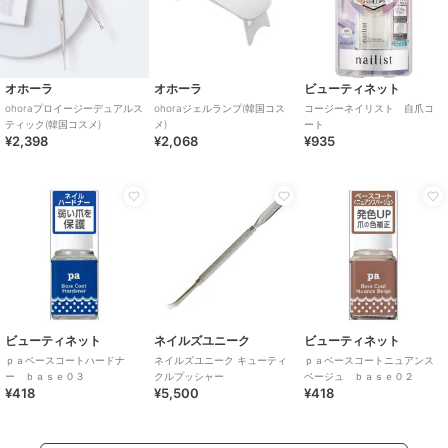
オホーラ
オホーラ
ビューティネット
ohoraプロイージーデュアルス
ohoraジェルランプ(韓国コス
コージーネイリスト 自爪コ
ティック(韓国コスメ)
メ)
ート
¥2,398
¥2,068
¥935
ビューティネット
ネイルズユニーク
ビューティネット
ｐａベースコートハードナ
ネイルズユニーク キューティ
ｐａベースコートニュアンス
ー ｂａｓｅ０３
クルプッシャー
ベージュ ｂａｓｅ０２
¥418
¥5,500
¥418