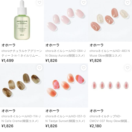
オホーラ
オホーラ
オホーラ
ohoraナチュラルケアグリーン
ohoraネイルシールND-084-J
ohoraネイルシールND-483 N
ティー 3-in-1 ネイルリムーバ
N Glossy Aurora(韓国コスメ)
Muse Glow(韓国コスメ)
¥1,499
¥1,826
¥1,826
ー(韓国コスメ)
オホーラ
オホーラ
オホーラ
ohoraネイルシールND-114-J
ohoraネイルシールND-051-G
ohoraネイルチップND-
N Cafe Creme(韓国コスメ)
N Tiedye Sunset(韓国コスメ)
CMOV-037 Rosy Glow(韓国コ
¥1,826
¥1,826
¥2,180
スメ)