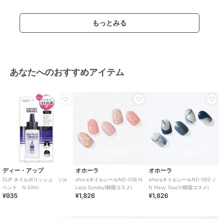
もっとみる
あなたへのおすすめアイテム
ディー・アップ
オホーラ
オホーラ
DUP ネイルポリッシュ ソル
ohoraネイルシールND-038 N
ohoraネイルシールND-092-J
ベント N 50ml
Lazy Sunday(韓国コスメ)
N Navy Touch(韓国コスメ)
¥935
¥1,826
¥1,826