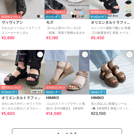
期間限定SALE
期間限定SALE
期間限定SALE
¥500ｸｰﾎﾟﾝ
¥1000ｸｰﾎﾟﾝ
ヴィヴィアン
モズ
オリエンタルトラフィック
やわらかソールレースアップ
【moz人気No.1サンダル】
スニーカー感覚で履ける 軽量
スニーカーサンダル
〔軽量〕厚底で美脚＆歩きや
【26春夏新作】厚底 ナイロン
¥2,690
¥3,190
¥5,450
すい！疲れにくいフィット感
スポーツサンダル /OT3232
のスポーツサンダル
期間限定SALE
期間限定SALE
¥1000ｸｰﾎﾟﾝ
¥888ｸｰﾎﾟﾝ
¥888ｸｰﾎﾟﾝ
オリエンタルトラフィック
HIMIKO
HIMIKO
きれいめスポサン オリトラの
ゴムのストラップでサッと着
見た目以上に軽量なソール
サンダル人気No.1 ダブルベル
脱OK【WEB限定】【卑弥呼
♪◆【卑弥呼】厚底パデットサ
¥5,600
¥14,080
¥23,100
ト スポーツサンダル /42207
26SS】ゴムストラップサンダ
ンダル/661201
ル/661250