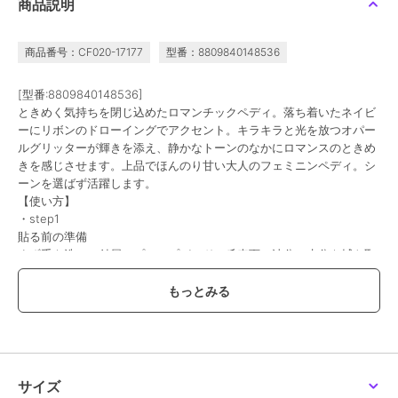
商品説明
オホーラ
オホーラ
オホーラ
商品番号：CF020-17177
型番：8809840148536
ohoraネイルシールND-
ohoraネイルシールPP-
ohoraネイルチップND-
040-G N Waterbomb(韓
062 P Heart Link(韓国コ
CSOV-028 Watercolor
国コスメ)
スメ)
Dew(韓国コスメ)
1,826
2,068
2,180
再入荷
[型番:8809840148536]
¥
¥
¥
ときめく気持ちを閉じ込めたロマンチックペディ。落ち着いたネイビ
ーにリボンのドローイングでアクセント。キラキラと光を放つオパー
ルグリッターが輝きを添え、静かなトーンのなかにロマンスのときめ
きを感じさせます。上品でほんのり甘い大人のフェミニンペディ。シ
ーンを選ばず活躍します。
【使い方】
・step1
貼る前の準備
まず手を洗い、付属のプレップパッドで爪表面の油分・水分を拭き取
オホーラ
オホーラ
オホーラ
る
ohoraネイルシールND-
ohoraネイルシールND-
ohoraネイルシールND-
115-J N 18:00 Veil(韓国
084-J N Glossy
068-J N Glow Blush(韓
・step2
コスメ)
Aurora(韓国コスメ)
国コスメ)
1,826
1,826
2,068
¥
¥
¥
サイズを合わせて貼る
爪のサイズに合うシールを選び、透明フィルムをはがしてキューティ
クルラインから少し間隔を空けて貼る。爪の端までていねいにフィッ
トさせる
・step3
サイズ
ネイルシールをカットする