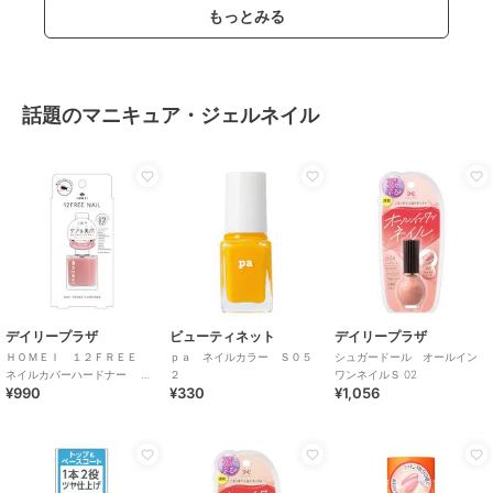
もっとみる
話題のマニキュア・ジェルネイル
デイリープラザ
ビューティネット
デイリープラザ
ＨＯＭＥＩ １２ＦＲＥＥ
ｐａ ネイルカラー Ｓ０５
シュガードール オールイン
ネイルカバーハードナー Ｎ
２
ワンネイルＳ 02
¥990
¥330
¥1,056
ａｔｕｒａｌＰｉｎｋ １３
ｍｌ