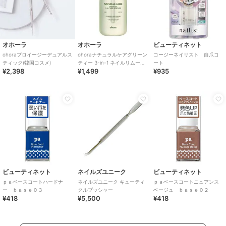
オホーラ
オホーラ
ビューティネット
ohoraプロイージーデュアルス
ohoraナチュラルケアグリーン
コージーネイリスト 自爪コ
ティック(韓国コスメ)
ティー 3-in-1 ネイルリムーバ
ート
¥2,398
¥1,499
¥935
ー(韓国コスメ)
ビューティネット
ネイルズユニーク
ビューティネット
ｐａベースコートハードナ
ネイルズユニーク キューティ
ｐａベースコートニュアンス
ー ｂａｓｅ０３
クルプッシャー
ベージュ ｂａｓｅ０２
¥418
¥5,500
¥418