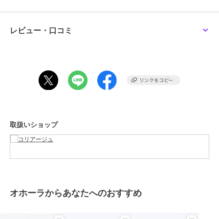
爪からはみ出した部分は、少し長めに爪切りでカットするか、付属の
ネイルファイルで削る
・step4
レビュー・口コミ
オホーラ
オホーラ
オホーラ
ジェルランプでかためる
ohoraネイルシールND-
ohoraネイルシールND-
ohoraネイルチップNP-
しっかりとかたくなるまで1～2回くり返したあと、仕上げにネイルフ
483 N Muse Glow(韓国
052-G N Summer
CMOV-014 Blush
ァイルで整える
コスメ)
Wave(韓国コスメ)
Bloom(韓国コスメ)
1,826
1,826
2,400
¥
¥
¥
この商品は、不良品のみ返品を承ります
ブランド
オホーラ
ショップ
コリアージュ
取扱いショップ
商品カテゴリ
ハンドケア・ネイルケア
／
つけ
爪・ネイルシール
オホーラ
オホーラ
オホーラ
ohoraネイルチップND-
ohoraネイルシールPD-
ohoraネイルシールNP-
性別タイプ
レディース
CSSQ-006 Gloss
026-J P Ruby Rush(韓国
220 N Ice Queen(韓国
ハンドケア・ネイルケア
／
つけ
Haze(韓国コスメ)
コスメ)
コスメ)
2,180
1,826
2,068
¥
¥
¥
爪・ネイルシール
オホーラからあなたへのおすすめ
カラー
**
サイズ
＊＊