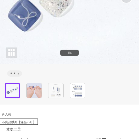
1/4
＊＊
×
再入荷
不良品以外【返品不可】
オホーラ