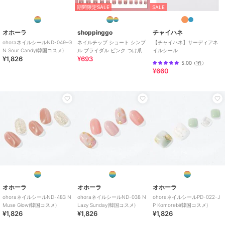
期間限定SALE
SALE
オホーラ
shoppinggo
チャイハネ
ohoraネイルシールND-049-G
ネイルチップ ショート シンプ
【チャイハネ】サーディアネ
N Sour Candy(韓国コスメ)
ル ブライダル ピンク つけ爪
イルシール
¥1,826
¥693
オホーラ
オホーラ
オホーラ
5.00
（
1件
）
ohoraネイルチップND-
ohoraネイルシールND-
ohoraネイルシールND-
¥660
CMOV-044 Peach
343 N Moonlight(韓国コ
354 N Peach Melba(韓
Glass(韓国コスメ)
スメ)
国コスメ)
2,180
1,826
1,826
¥
¥
¥
オホーラ
オホーラ
オホーラ
ohoraネイルシールND-
ohoraネイルシールND-
ohoraネイルシールND-
オホーラ
オホーラ
オホーラ
050-G N Drift(韓国コス
077-J N Green Tea(韓
049-J N Coy Check(韓
ohoraネイルシールND-483 N
ohoraネイルシールND-038 N
ohoraネイルシールPD-022-J
メ)
国コスメ)
国コスメ)
1,826
1,826
1,826
再入荷
再入荷
再入荷
¥
¥
¥
Muse Glow(韓国コスメ)
Lazy Sunday(韓国コスメ)
P Komorebi(韓国コスメ)
¥1,826
¥1,826
¥1,826