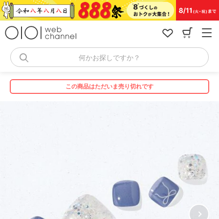
コ
ン
テ
ン
ツ
へ
何かお探しですか？
ス
キ
ッ
この商品はただいま売り切れです
プ