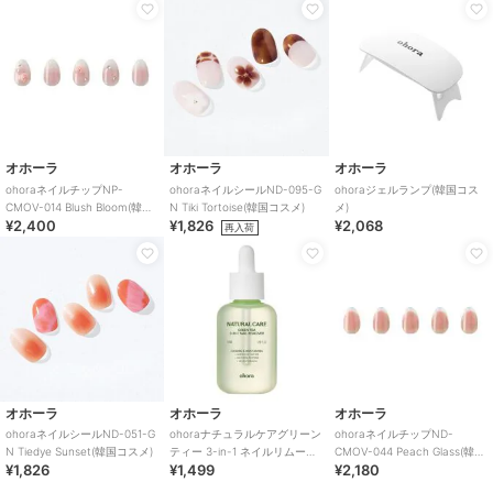
オホーラ
オホーラ
オホーラ
ohoraネイルチップNP-
ohoraネイルシールND-095-G
ohoraジェルランプ(韓国コス
CMOV-014 Blush Bloom(韓国
N Tiki Tortoise(韓国コスメ)
メ)
¥2,400
¥1,826
¥2,068
コスメ)
再入荷
オホーラ
オホーラ
オホーラ
ohoraネイルシールND-051-G
ohoraナチュラルケアグリーン
ohoraネイルチップND-
N Tiedye Sunset(韓国コスメ)
ティー 3-in-1 ネイルリムーバ
CMOV-044 Peach Glass(韓国
¥1,826
¥1,499
¥2,180
ー(韓国コスメ)
コスメ)