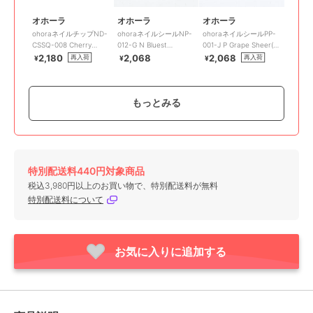
オホーラ
オホーラ
オホーラ
ohoraネイルチップND-
ohoraネイルシールNP-
ohoraネイルシールPP-
CSSQ-008 Cherry
012-G N Bluest
001-J P Grape Sheer(韓
Soda(韓国コスメ)
Ocean(韓国コスメ)
国コスメ)
2,180
2,068
2,068
再入荷
再入荷
¥
¥
¥
もっとみる
特別配送料440円対象商品
オホーラ
オホーラ
オホーラ
税込3,980円以上のお買い物で、特別配送料が無料
ohoraネイルシールPD-
ohoraネイルシールPP-
ohoraネイルシールND-
特別配送料について
022-J P Komorebi(韓国
058 P Pink Bell(韓国コス
038 N Lazy Sunday(韓
コスメ)
メ)
国コスメ)
1,826
2,068
1,826
¥
¥
¥
お気に入りに追加する