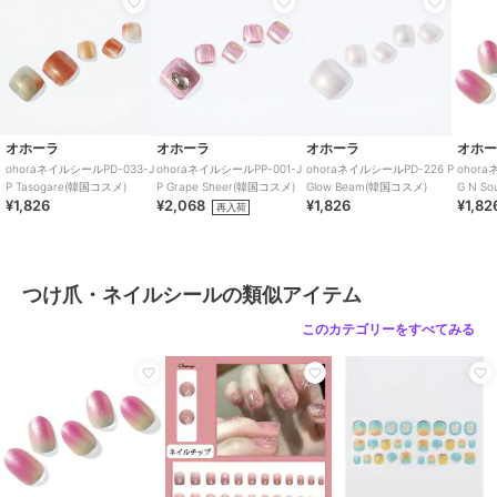
原産国
韓国
オホーラ
オホーラ
オホーラ
ohoraネイルシールPD-
ohoraネイルシールNP-
ohoraネイルシールND-
033-J P Tasogare(韓国
229 N Sweet Bow(韓国
093-G N Polka Noir(韓
オホーラ
オホーラ
オホーラ
オホ
コスメ)
コスメ)
国コスメ)
1,826
2,068
1,826
再入荷
¥
¥
¥
ohoraネイルシールPD-033-J
ohoraネイルシールPP-001-J
ohoraネイルシールPD-226 P
ohor
P Tasogare(韓国コスメ)
P Grape Sheer(韓国コスメ)
Glow Beam(韓国コスメ)
G N S
¥1,826
¥2,068
¥1,826
¥1,82
再入荷
つけ爪・ネイルシールの類似アイテム
このカテゴリーをすべてみる
オホーラ
オホーラ
オホーラ
ohoraネイルチップNP-
ohoraネイルシールND-
ohoraネイルシールPP-
CSOV-002 Serene
082-J N Soyokaze(韓国
008-J P Heart Lace(韓
Velvet(韓国コスメ)
コスメ)
国コスメ)
2,400
1,826
2,068
¥
¥
¥