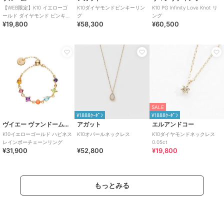
【WEB限定】K10 イエローゴ
K10ダイヤモンドピンキーリン
K10 PG Infinity Love Knot リ
ールド ダイヤモンド ピンキー
グ
ング
¥19,800
¥58,300
¥60,500
リング（指輪）
SALE
¥1888ｸｰﾎﾟﾝ
¥1888ｸｰﾎﾟﾝ
ヴイエー ヴァンドーム青山
アガット
エルアンドコー
K10イエローゴールド ハピネス
K10オパールネックレス
K10ダイヤモンドネックレス
レインボーチェーンリング
0.05ct
¥31,900
¥52,800
¥19,800
もっとみる