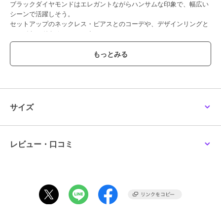
ブラックダイヤモンドはエレガントながらハンサムな印象で、幅広い
シーンで活躍しそう。
セットアップのネックレス・ピアスとのコーデや、デザインリングと
のレイヤードもオススメです。
※着用感が表記のサイズになるよう仕上げております。
その為、サイズ棒で測ると表記サイズよりやや大きい号数となりま
す。
*****Fri. collection*****
オンとオフが同時に存在する金曜日。
サイズ
どんな自分も輝かせてくれる、そんな想いでデザインしたダイヤモン
ドcollection。
上品な輝きのダイヤモンドを、日常のコーディネートに合わせて楽し
めるコレクション。
レビュー・口コミ
いつまでも、コーディネートの定番として活躍してくれるようなアイ
テムに仕上げました。
【ダイヤモンド】
4月誕生石（バースデーストーン）。永遠の絆を象徴するダイヤモン
ド。大切な方へのギフトにもおすすめです。
【K10YG】