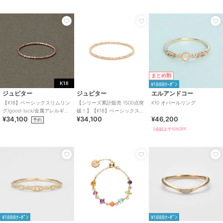
まとめ割
¥1888ｸｰﾎﾟﾝ
ジュピター
ジュピター
エルアンドコー
【K18】ベーシックスリムリン
【シリーズ累計販売 1500点突
K10 オパールリング
グ/good-luck/金属アレルギー
破！】【K18】ベーシックスリ
¥34,100
¥34,100
¥46,200
対応
ムリング/good-luck
予約
2点以上で10%OFF
¥1888ｸｰﾎﾟﾝ
¥1888ｸｰﾎﾟﾝ