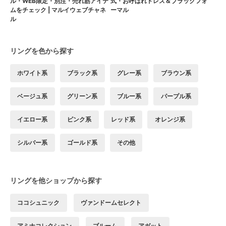
ル・WEB限定・別注・売れ筋アイテ
式・お呼ばれドレス＆ブラックフォ
ムをチェック | マルイウェブチャネ
ーマル
ル
リングを色から探す
ホワイト系
ブラック系
グレー系
ブラウン系
ベージュ系
グリーン系
ブルー系
パープル系
イエロー系
ピンク系
レッド系
オレンジ系
シルバー系
ゴールド系
その他
リングを他ショップから探す
ココシュニック
ヴァンドームセレクト
アミナコレクション
ブルーム
アガット