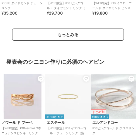
K10PG ダイヤモンド チェーン
【WEB限定】K10 ピンクゴー
【WEB限定】K10 イエローゴ
リング
ルド ダイヤモンド リング（指
ールド ダイヤモンド ピンキー
¥35,200
¥29,700
¥19,800
輪）
リング（指輪）
もっとみる
発表会のシニヨン作りに必須のヘアピン
まとめ割
¥1500ｸｰﾎﾟﾝ
¥1888ｸｰﾎﾟﾝ
ノワール ド プーペ
エステール
エルアンドコー
【WEB限定】K18vermeil 3本
【WEB限定】K18 イエローゴ
K10ピンクゴールド クロスリン
ニュアンスピンキーリング
ールド チェーンリング（指
グ