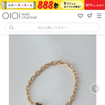
コ
ン
テ
ン
ツ
へ
何かお探しですか？
ス
キ
ッ
プ