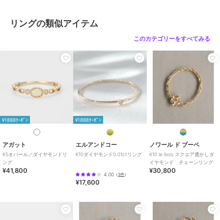
サイズ
9号,11号,13号
素材
クリア:K10YG+ダイヤモンド 0.05
リングの類似アイテム
ct ブラック:K10YG+ブラックダ
このカテゴリーをすべてみる
イヤモンド 0.05ct
商品のお取り扱い方法
原産国
日本製
¥1888ｸｰﾎﾟﾝ
¥1888ｸｰﾎﾟﾝ
アガット
エルアンドコー
ノワール ド プーペ
K5オパール／ダイヤモンドリ
K10ダイヤモンド0.01ctリング
K10 le bois スクエア透かしダ
ング
イヤモンド チェーンリング
¥41,800
¥30,800
4.00
（
3件
）
¥17,600