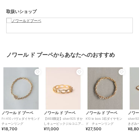
地金（イエローゴールド）の変色もし難く、アレルギー対応で永く愛
取扱いショップ
用いただき易い素材です。
肌になじみやすいカラーで着け心地良く楽しめます。
※太陽光は変色の原因となりますので、直射日光の当たらない場所で
の保管をお願い致します。
ダイヤモンドには多少のインクルージョン、クラックがございますの
ノワール ド プーペからあなたへのおすすめ
であらかじめご了承ください。
ブランド
ノワール ド プーペ
ショップ
ノワールドプーペ
商品カテゴリ
アクセサリー・ヘアアクセサリー
／
リング
性別タイプ
レディース
ノワール ド プーペ
ノワール ド プーペ
ノワール ド プーペ
ノワー
アクセサリー・ヘアアクセサリー
Fri K10 パヴェダイヤモンド
【WEB限定】silver925 すか
K10 le bois 3石ダイヤモン
silve
チェーンリング
しキュービックジルコニアエ
ド チェーンリング
きざみ
／
リング
¥18,700
¥11,000
¥27,500
¥8,8
タニティリング
カラー
ブラック、クリア