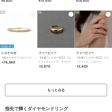
¥8,800
¥10,450
¥28,600
PR
PR
PR
¥888ｸｰﾎﾟﾝ
シエナロゼ
フィービィー
フィービィー
19粒ダイヤラインのリング
【金属アレルギー対応】メル
【金属アレルギー対応】フラ
トフォルムリング ゴールド
ットリング シルバー
76,560
¥
2,970
2,420
¥
¥
もっとみる
指先で輝くダイヤモンドリング