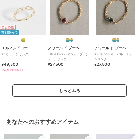
まとめ割
¥1888ｸｰﾎﾟﾝ
エルアンドコー
ノワール ド プーペ
ノワール ド プーペ
K10チェーンリング
K10 le bois ペアシェイプ チ
K10 le bois オーバル チェー
ェーンリング
ンリング
¥49,500
¥27,500
¥27,500
2点以上で10%OFF
もっとみる
あなたへのおすすめアイテム