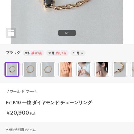
1/11
ブラック
9号
残り1点
11号
残り1点
13号
×
ノワール ド プーペ
Fri K10 一粒 ダイヤモンド チェーンリング
20,900
￥
税込
各種特典利用でさらに