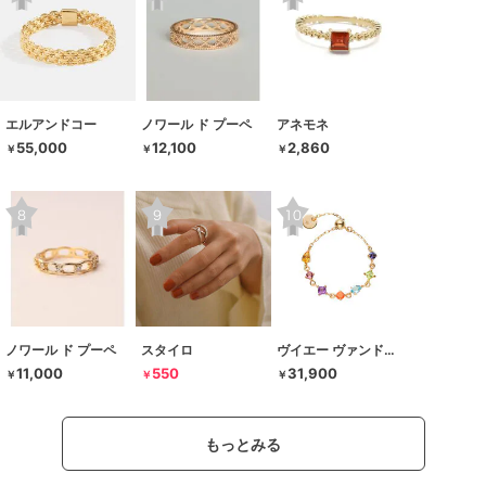
エルアンドコー
ノワール ド プーペ
アネモネ
55,000
12,100
2,860
￥
￥
￥
ノワール ド プーペ
スタイロ
ヴイエー ヴァンドーム青山
11,000
550
31,900
￥
￥
￥
もっとみる