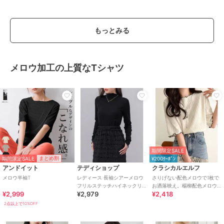
もっとみる
メロウ加工の上質なTシャツ
期間限定SALE
期間限定SALE
まとめ割
¥200ｸｰﾎﾟﾝ
アンドイット
テディショップ
クラシカルエルフ
メロウ半袖T
レディース 長袖シアーメロウ
さりげない配色メロウで1枚で
フリルステッチハイネックリ
お洒落映え。楊柳配色メロウ
¥2,999
¥2,979
¥2,418
ブトップス
トップス (半袖)
2点以上で10%OFF