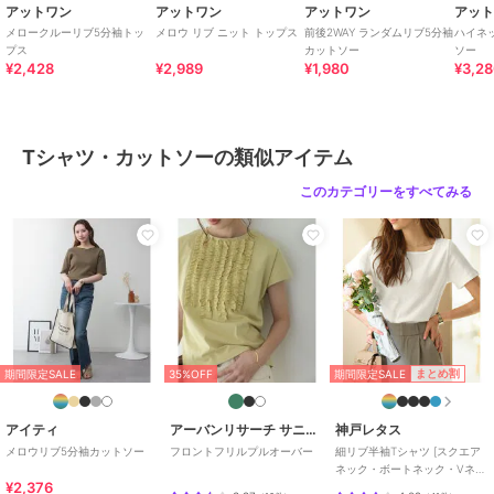
【原産国】バングラデシュ
アットワン
アットワン
アットワン
アッ
メロークルーリブ5分袖トッ
メロウ リブ ニット トップス
前後2WAY ランダムリブ5分袖
ハイネ
≪注意事項≫
プス
カットソー
ソー
¥2,428
¥2,989
¥1,980
¥3,2
・撮影時のライティング、撮影時期、ご覧になっているモニター・PC
環境によって実際の商品とは異なって見える場合がございます。
何卒ご注意の上ご購入ください。
・サイズは若干の誤差が生じる場合がございます。
Tシャツ・カットソーの類似アイテム
このカテゴリーをすべてみる
期間限定セール開催中
ブランド
アットワン
ショップ
アットワン
商品カテゴリ
トップス
／
Tシャツ・カットソ
ー
性別タイプ
レディース
期間限定SALE
まとめ割
期間限定SALE
35%OFF
トップス
／
Tシャツ・カットソ
ー
アイティ
アーバンリサーチ サニーレーベル
神戸レタス
カラー
杢グレー、ブラック、オフホワイ
メロウリブ5分袖カットソー
フロントフリルプルオーバー
細リブ半袖Tシャツ [スクエア
ネック・ボートネック・Vネッ
ト、ベージュ、カーキ
¥2,376
ク］[C3654]