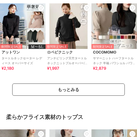
期間限定SALE
期間限定SALE
期間限定SALE
アットワン
ロペピクニック
COCOMOMO
タートルネックセーター レデ
アンチピリング天竺タートル
サマーニット ハーフタートル
ィース オーバーサイズ
ネックニットプルオーバー/イ
ネック 半袖 パワショル パワー
¥2,180
¥1,997
¥2,879
ージーケア
ショルダー オフィスカジュア
ル
もっとみる
柔らかフライス素材のトップス