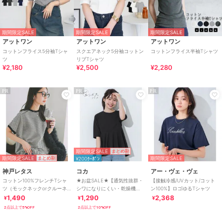
期間限定SALE
期間限定SALE
期間限定SALE
アットワン
アットワン
アットワン
コットンフライス5分袖Tシャ
スクエアネック5分袖コットン
コットンフライス半袖Tシャツ
ツ
リブTシャツ
¥2,180
¥2,500
¥2,280
PR
PR
PR
期間限定SALE
まとめ割
期間限定SALE
期間限定SALE
まとめ割
¥200ｸｰﾎﾟﾝ
神戸レタス
コカ
アー・ヴェ・ヴェ
コットン100%フレンチTシャ
★お盆SALE★【通気性抜群・
【接触冷感/UVカット/コット
ツ（モックネックorクルーネ
シワになりにくい・乾燥機
ン100%】ロゴゆるTシャツ
ック） [C4819]
OK】ライトエンボスペプラム
1,490
1,290
2,368
¥
¥
¥
トップス
2点以上で5%OFF
2点以上で10%OFF