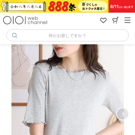
コ
ン
テ
ン
ツ
へ
何かお探しですか？
ス
キ
ッ
プ