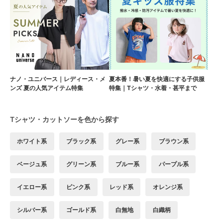
ナノ・ユニバース｜レディース・メ
夏本番！暑い夏を快適にする子供服
ンズ 夏の人気アイテム特集
特集｜Tシャツ・水着・甚平まで
Tシャツ・カットソーを色から探す
ホワイト系
ブラック系
グレー系
ブラウン系
ベージュ系
グリーン系
ブルー系
パープル系
イエロー系
ピンク系
レッド系
オレンジ系
シルバー系
ゴールド系
白無地
白織柄