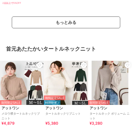
2点以上で5%OFF
もっとみる
首元あたたかいタートルネックニット
期間限定SALE
期間限定SALE
¥888ｸｰﾎﾟﾝ
期間限定SALE
アットワン
アットワン
アットワン
メロウ襟タートルネックリブ
タートルネックリブニット
タートルネック ボリューム ニ
ニット
ット
¥4,879
¥5,380
¥3,280