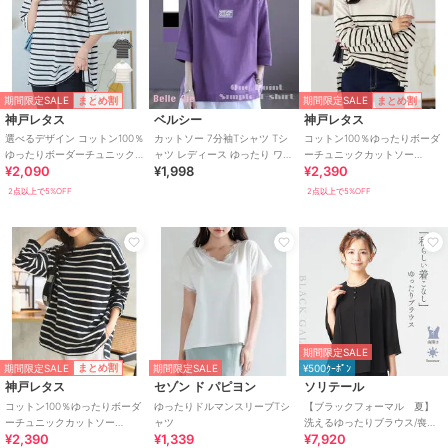
期間限定SALE
期間限定SALE
まとめ割
まとめ割
神戸レタス
ベルシー
神戸レタス
選べるデザイン コットン100％
カットソー 7分袖Tシャツ Tシ
コットン100％ゆったりボーダ
ゆったりボーダーチュニック
ャツ レディース ゆったり ワン
ーチュニックカットソー
¥2,090
¥1,998
¥2,390
半袖Tシャツ [C4631]
ポイント 3色 大きいサイズ
[C3864]｜パネルタイプ
2点以上で5%OFF
2点以上で5%OFF
期間限定SALE
期間限定SALE
まとめ割
期間限定SALE
¥500ｸｰﾎﾟﾝ
神戸レタス
セゾン ド パピヨン
ソリテール
コットン100％ゆったりボーダ
ゆったりドルマンスリーブTシ
【ブラックフォーマル 夏】
ーチュニックカットソー
ャツ
洗えるゆったりブラウス/喪服/
¥2,390
¥1,339
¥7,920
[C3864] ｜ノーマルタイプ
礼服/レディース/法事/卒業式