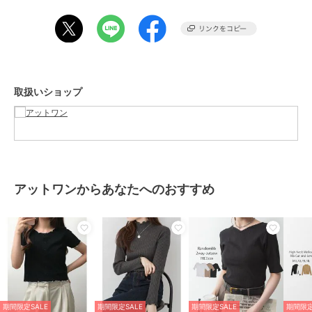
トレンドのビスチェやジレ、キャミワンピと合わせてもかわいいで
す?
足元は、パンプスはもちろん、トングサンダルやパデッドサンダルな
ど合わせたスタイルや、厚底スニーカー合わせでカジュアルスタイル
も簡単にきまり、コーデの幅も広がります♪
取扱いショップ
■color
オフホワイト・ブラック・杢グレー・ベージュ・ネイビー
【サイズ】
[Mサイズ]身幅：42cm、肩幅：34.5cm、総丈：60.5cm、そで丈：
25.5cm
[Lサイズ]身幅：45cm、肩幅：35cm、総丈：60.5cm、そで丈：
アットワンからあなたへのおすすめ
26cm
[LLサイズ]身幅：49cm、肩幅：38.5cm、総丈：60.5cm、そで丈：
26cm
【素材】綿100%（杢グレー：綿95%レーヨン5%）
【裏地】なし
【透け感】オフホワイトはややあり
【伸縮性】縦なし／横あり
期間限定SALE
期間限定SALE
期間限定SALE
期間限定