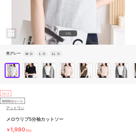
1/30
杢グレー
M
○
L
○
LL
○
SALE
期間限定セール
アットワン
メロウリブ5分袖カットソー
1,980
￥
税込