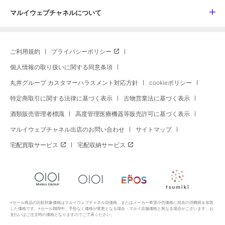
マルイウェブチャネルについて
ご利用規約
プライバシーポリシー
個人情報の取り扱いに関する同意条項
丸井グループ カスタマーハラスメント対応方針
cookieポリシー
特定商取引に関する法律に基づく表示
古物営業法に基づく表示
酒類販売管理者標識
高度管理医療機器等販売許可に基づく表示
マルイウェブチャネル出店のお問い合わせ
サイトマップ
宅配買取サービス
宅配収納サービス
※セール商品の比較対象価格はマルイウェブチャネル旧価格、またはメーカー希望小売価格に現在の消費税を加算
した価格です。※セール期間中、予告なく価格が変更となる場合・マルイ店舗価格と異なる場合がございます。お
支払いはご注文時の価格となりますのでご了承ください。