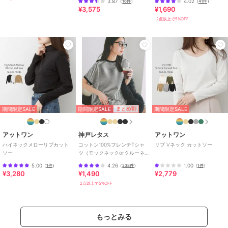
3.87
4.02
（
16件
）
（
41件
）
サイズ
M,L,LL
¥3,575
¥1,690
2点以上で5%OFF
素材
綿100%（杢グレー：綿95% レー
ヨン5%）
商品のお取り扱い方法
原産国
バングラデシュ
期間限定SALE
まとめ割
期間限定SALE
期間限定SALE
アットワン
神戸レタス
アットワン
ハイネックメローリブカット
コットン100%フレンチTシャ
リブ Vネック カットソー
ソー
ツ（モックネックorクルーネ
ック） [C4819]
5.00
4.26
1.00
（
1件
）
（
238件
）
（
1件
）
¥3,280
¥1,490
¥2,779
2点以上で5%OFF
もっとみる