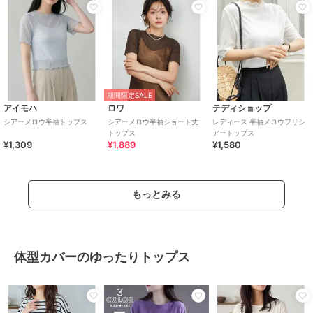
期間限定SALE
アイモハ
ロワ
テディショップ
シアーメロウ半袖トップス
シアーメロウ半袖ショート丈
レディース 半袖メロウフリシ
トップス
アートップス
¥1,309
¥1,889
¥1,580
もっとみる
体型カバーのゆったりトップス