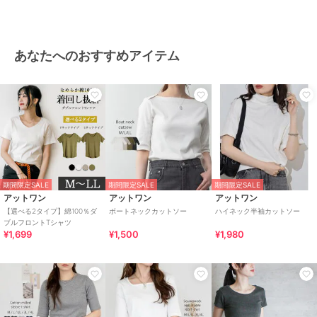
あなたへのおすすめアイテム
期間限定SALE
期間限定SALE
期間限定SALE
アットワン
アットワン
アットワン
【選べる2タイプ】綿100％ダ
ボートネックカットソー
ハイネック半袖カットソー
ブルフロントTシャツ
¥1,699
¥1,500
¥1,980