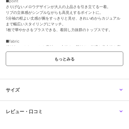
■point
さりげないメロウデザインが大人の上品さを引き立てる一着。
リブの立体感がシンプルながらも高見えするポイントに。
5分袖の程よい丈感が腕をすっきりと見せ、きれいめからカジュアル
まで幅広いスタイリングにマッチ。
1枚で華やかさをプラスできる、着回し力抜群のトップスです。
■fabric
綿100％のさらっとした素材で、心地よい肌触りと快適な着心地を実
現しました。
【生地の厚さ】厚い〇〇〇●〇薄い
【裏地】なし
【透け感】オフホワイトはややあり
【伸縮性】縦なし／横あり
【光沢】なし
サイズ
■coordinate
コーデに合わせてインしてもアウトでも着こなし可能で、シンプルに
デニムパンツ（ジーンズ）やイージーパンツ、ワイドパンツに合わせ
レビュー・口コミ
るカジュアルスタイルも◎
テーパードパンツ、マーメイドスカートやフレアスカートと合わせて
きれいめにも好相性！