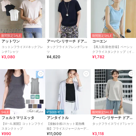
期間限定SALE
期間限定SALE
アットワン
アーバンリサーチ ドアーズ
コーエン
コットンフライスVネックフレ
タックフライスフレンチTシャ
【再入荷/新色登場】ベーシッ
ンチTシャツ
ツ
クフライスタンクトップ（イ
¥3,080
¥4,620
¥1,782
ンフルエンサー紹介アイテ
ム）
SALE
¥1500ｸｰﾎﾟﾝ
期間限定SALE
フェルトマリエッタ
アンタイトル
アーバンリサーチ ドアーズ
【M~4L展開】コットンフライ
【接触冷感UVカット遮熱機
タックフライスワイドTシャツ
スタンクトップ
能】フライスジャージカーデ
¥990
¥11,000
¥3,118
ィガン