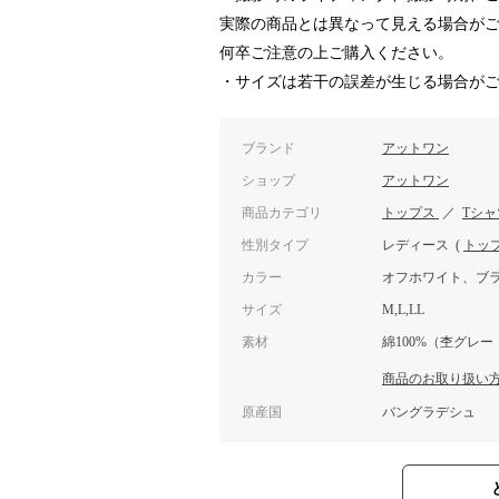
実際の商品とは異なって見える場合が
何卒ご注意の上ご購入ください。
・サイズは若干の誤差が生じる場合が
ブランド
アットワン
ショップ
アットワン
商品カテゴリ
トップス
／
Tシ
性別タイプ
レディース
(
トッ
カラー
オフホワイト、ブ
サイズ
M,L,LL
素材
綿100%（杢グレー
商品のお取り扱い
原産国
バングラデシュ