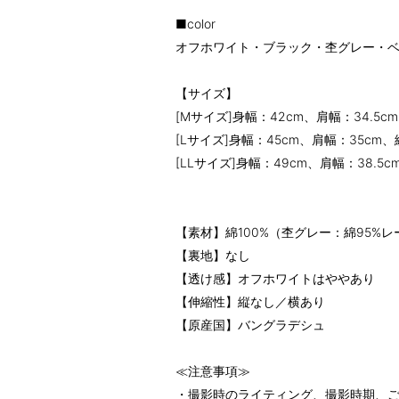
■color
オフホワイト・ブラック・杢グレー・
【サイズ】
[Mサイズ]身幅：42cm、肩幅：34.5cm
[Lサイズ]身幅：45cm、肩幅：35cm、
[LLサイズ]身幅：49cm、肩幅：38.5c
【素材】綿100%（杢グレー：綿95%レ
【裏地】なし
【透け感】オフホワイトはややあり
【伸縮性】縦なし／横あり
【原産国】バングラデシュ
≪注意事項≫
・撮影時のライティング、撮影時期、ご