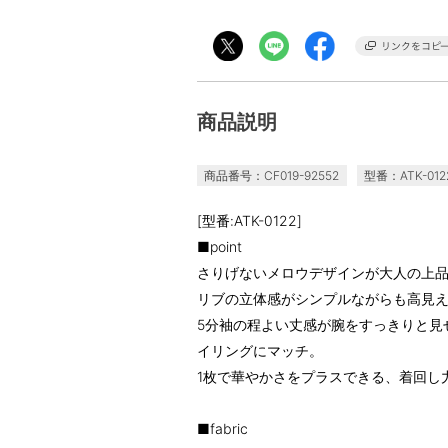
商品説明
商品番号：CF019-92552
型番：ATK-012
[型番:ATK-0122]
■point
さりげないメロウデザインが大人の上
リブの立体感がシンプルながらも高見
5分袖の程よい丈感が腕をすっきりと見
イリングにマッチ。
1枚で華やかさをプラスできる、着回し
■fabric