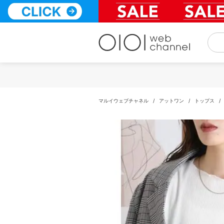
コ
ン
テ
ン
ツ
へ
ス
キ
ッ
プ
マルイウェブチャネル
/
アットワン
/
トップス