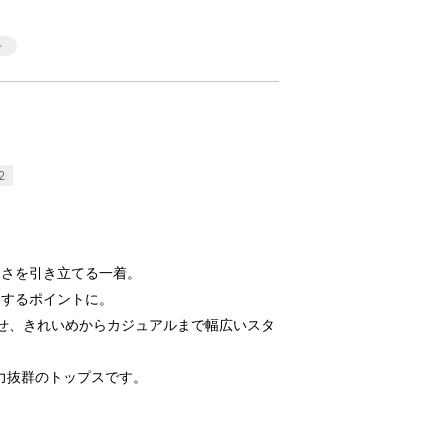
2
品さを引き立てる一着。
えするポイントに。
せ、きれいめからカジュアルまで幅広いスタ
力抜群のトップスです。