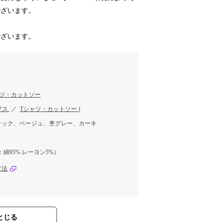
ございます。
ございます。
ャツ・カットソー
プス
／
Tシャツ・カットソー
)
ラック、ベージュ、杢グレー、カーキ
：綿95% レーヨン5%）
方法
とじる