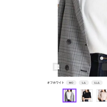
オフホワイト
M
○
L
△
LL
△