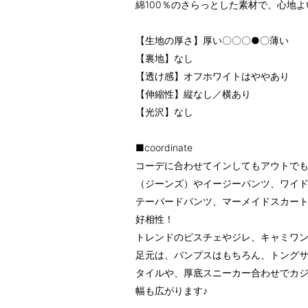
綿100％のさらっとした素材で、心地
【生地の厚さ】厚い〇〇〇●〇薄い
【裏地】なし
【透け感】オフホワイトはややあり
【伸縮性】縦なし／横あり
【光沢】なし
■coordinate
コーデに合わせてインしてもアウトで
（ジーンズ）やイージーパンツ、ワイ
テーパードパンツ、マーメイドスカー
好相性！
トレンドのビスチェやジレ、キャミワン
足元は、パンプスはもちろん、トング
タイルや、厚底スニーカー合わせでカ
幅も広がります♪