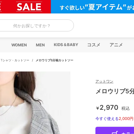
何かお探しですか？
コスメ
アニメ
KIDS＆BABY
WOMEN
MEN
/
Tシャツ・カットソー
/
メロウリブ5分袖カットソー
アットワン
メロウリブ5
2,970
￥
税込
今すぐ使える
2,000円