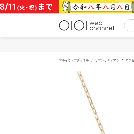
コ
ン
テ
ン
ツ
へ
ス
キ
ッ
プ
マルイウェブチャネル
/
サマンサティアラ
/
アク