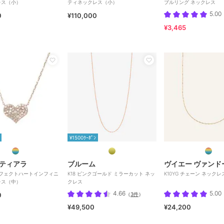
レス（小）
ティネックレス（小）
ブルリング ネックレス
5.00
0
¥110,000
¥3,465
¥1500ｸｰﾎﾟﾝ
ティアラ
ブルーム
ヴイエー ヴァンド
 パーフェクトハートインフィニ
K18 ピンクゴールド ミラーカット ネッ
K10YG チェーン ネックレ
レス（中）
クレス
4.66
5.00
0
（
3件
）
¥49,500
¥24,200