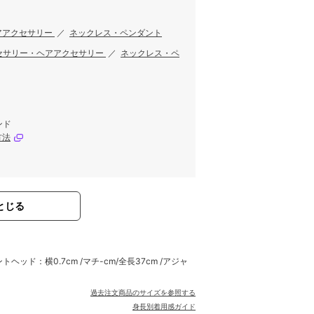
アアクセサリー
／
ネックレス・ペンダント
セサリー・ヘアアクセサリー
／
ネックレス・ペ
ンド
方法
とじる
ヘッド：横0.7cm /マチ-cm/全長37cm /アジャ
過去注文商品のサイズを参照する
身長別着用感ガイド