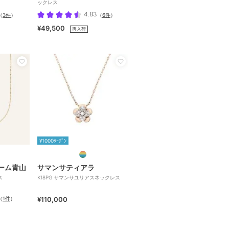
ックレス
4.83
（
3件
）
（
6件
）
¥49,500
再入荷
¥1000ｸｰﾎﾟﾝ
ーム青山
サマンサティアラ
ス
K18PG サマンサユリアスネックレス
（
1件
）
¥110,000