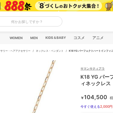
何かお探しですか？
コスメ
アニメ
KIDS＆BABY
WOMEN
MEN
セサリー・ヘアアクセサリー
/
ネックレス・ペンダント
/
K18 YG パーフェクトハートインフ
サマンサティアラ
K18 YG 
ィネックレス
104,500
￥
今すぐ使える
2,000円