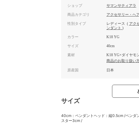
ショップ
サマンサティアラ
商品カテゴリ
アクセサリー・ヘ
性別タイプ
レディース
(
アク
ンダント
)
カラー
K18 YG
サイズ
40cm
素材
K18 YG×ダイヤモ
商品のお取り扱い
原産国
日本
サイズ
40cm：ペンダントヘッド：縦0.5cm /ペンダント
スター3cm /