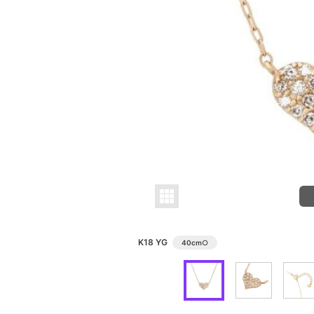
K18 YG
40cm
○