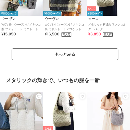
SALE
¥1000ｸｰﾎﾟﾝ
¥1000ｸｰﾎﾟﾝ
¥500ｸｰﾎﾟﾝ
ウーヴン
ウーヴン
クーコ
WOVEN (ウーヴン) / メキシコ
WOVEN (ウーヴン) / メキシコ
メタリック柄編みワンショル
製 プティトート ミニトートバ
製 ミドルトート バスケットバ
ダーバッグ
¥15,950
¥16,500
¥3,850
ッグ メルカドバッグ かごバッ
ッグ メルカドバッグ かごバッ
再入荷
再入荷
グ
グ
もっとみる
メタリックの輝きで、いつもの服を一新
SALE