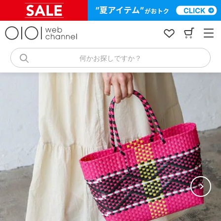
コ
ン
テ
ン
ツ
へ
何かお探しですか？
ス
キ
ッ
プ