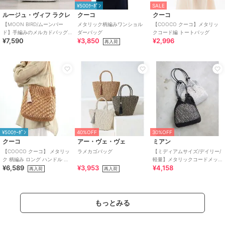
¥500ｸｰﾎﾟﾝ
SALE
ルージュ・ヴィフ ラクレ
クーコ
クーコ
【MOON BIRD/ムーンバー
メタリック柄編みワンショル
【COOCO クーコ】メタリッ
ド】手編みのメルカドバッグS/
ダーバッグ
クコード編 トートバッグ
¥7,590
¥3,850
¥2,996
かごバッグ/ハンド
再入荷
¥500ｸｰﾎﾟﾝ
40%OFF
30%OFF
クーコ
アー・ヴェ・ヴェ
ミアン
【COOCO クーコ】 メタリッ
ラメカゴバッグ
【ミディアムサイズ/デイリー/
ク 柄編み ロング ハンドル ト
軽量】メタリックコードメッ
¥6,589
¥3,953
¥4,158
ートバッグ かごバッグ
シュトートバッグ
再入荷
再入荷
もっとみる