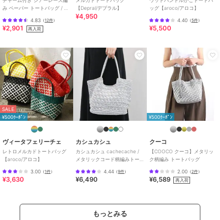
幾何学柄
/
その他柄
/
透かし編
み ペーパー トートバッグ / レ
【Depral/デプラル】
ッグ【aroco/アロコ】
み
/
大(幅31～45cm以下)
/
ライフ
¥4,950
ディース かごバッグ B5サイズ
4.83
4.40
（
12件
）
（
5件
）
スタイル
/
マリン・プール
/
軽
対応
¥2,901
¥5,500
再入荷
量 700ｇ以下
原産国
中国
SALE
¥500ｸｰﾎﾟﾝ
¥500ｸｰﾎﾟﾝ
ヴィータフェリーチェ
カシュカシュ
クーコ
レトロメルカドトートバッグ
カシュカシュ cachecache /
【COOCO クーコ】メタリッ
【aroco/アロコ】
メタリックコード柄編みトー
ク柄編み トートバッグ
トバッグ
3.00
4.44
2.00
（
1件
）
（
9件
）
（
2件
）
¥3,630
¥6,490
¥6,589
再入荷
もっとみる