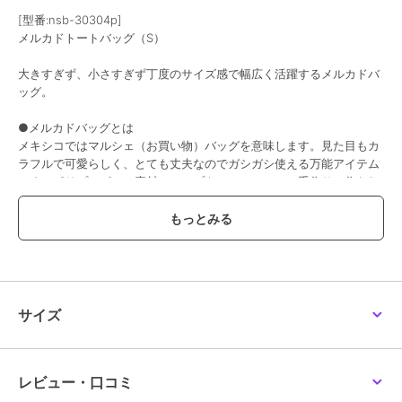
[型番:nsb-30304p]
メルカドトートバッグ（S）
大きすぎず、小さすぎず丁度のサイズ感で幅広く活躍するメルカドバ
ッグ。
●メルカドバッグとは
メキシコではマルシェ（お買い物）バッグを意味します。見た目もカ
ラフルで可愛らしく、とても丈夫なのでガシガシ使える万能アイテム
です。ポリプロピレン素材のテープを、ひとつひとつ手作りで作られ
たメキシコの手工芸品の楽しさ、美しさが魅力です。
●水に強く、濡れてもサッと拭くだけでOK
雨に強く、汚れてもサッと拭くだけの簡単お手入れ。また、ガシガシ
使えて汚れても洗えるので雨の日やビーチにもぴったり。
●使い方は自由自在
衣服や雑貨の収納にも便利で、様々な用途でお使いいただけます。
●軽量で持ち運びやすい
サイズ
普段のお出かけはもちろんのこと、軽くて丈夫なのでお買い物バッグ
として重宝します。
●波型ラインで遊び心をプラス
伝統的な色彩感覚を活かしたリズミカルな幾何学模様で、遠くからで
レビュー・口コミ
も目を引く存在感があります。