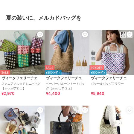
夏の装いに、メルカドバッグを
SALE
40%OFF
SALE
¥500ｸｰﾎﾟﾝ
¥500ｸｰﾎﾟﾝ
ヴィータフェリーチェ
ヴィータフェリーチェ
ヴィータフェリーチェ
スクエアメルカドミニバッグ
ペーパーバルーントートバッ
パサールバッグフラワー
【aroco/アロコ】
グ【aroco/アロコ】
¥2,970
¥4,400
¥5,940