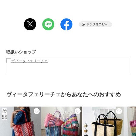
シンプルな服装にも映えるアクセントに。持つだけで気分も上がりま
す。
■サイズ等
●SIZE：高さ：約21cm / 幅： 約34cm（上辺）約26cm（下辺）/ マ
チ：約11cm
取扱いショップ
●ハンドル長さ：約36cm×幅：約1cm、持ち手高さ：約14cm
●外ポケット：なし
●内ポケット：なし
●バッグのみ重量：約257g
●素材：ポリエチレン
●バッグのメイン開閉口はオープンになっております。
ヴィータフェリーチェからあなたへのおすすめ
※原価高騰に伴い価格改定を行っております。入荷時期により下げ札
の価格が異なる場合がございますが、正しい販売価格は商品ページの
表示価格となります。