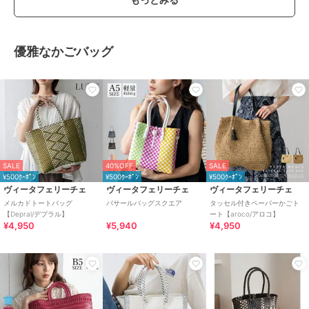
優雅なかごバッグ
SALE
40%OFF
SALE
¥500ｸｰﾎﾟﾝ
¥500ｸｰﾎﾟﾝ
¥500ｸｰﾎﾟﾝ
ヴィータフェリーチェ
ヴィータフェリーチェ
ヴィータフェリーチェ
メルカドトートバッグ
パサールバッグスクエア
タッセル付きペーパーかごト
【Depral/デプラル】
ート【aroco/アロコ】
¥4,950
¥5,940
¥4,950