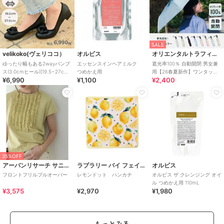
SALE
velikoko(ヴェリココ）
オルビス
オリエンタルトラフィック
ゆったり幅もある2wayパンプ
エッセンスインヘアミルク
遮光率100％ 自動開閉 男女兼
ス(3.0cmヒール)[19.5~27cm]
つめかえ用
用【26春夏新作】ワンタッチ
¥6,990
¥1,100
¥2,400
ラクチンきれいシューズ
晴雨兼用 折りたたみ傘 /G-
0601
35%OFF
アーバンリサーチ サニーレーベル
ラブラリー バイ フェイラー
オルビス
フロントフリルプルオーバー
レモンドット ハンカチ
オルビス ザ クレンジング オイ
ル つめかえ用 110mL
¥3,575
¥2,970
¥1,980
もっとみる