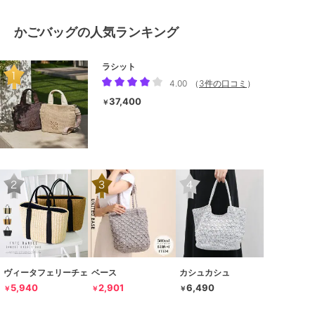
かごバッグの人気ランキング
ラシット
4.00
（
3件の口コミ
）
37,400
￥
ヴィータフェリーチェ
ベース
カシュカシュ
5,940
2,901
6,490
￥
￥
￥