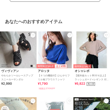
あなたへのおすすめアイテム
期間限定SALE
まとめ割
期間限定SALE
ヴィヴィアン
アロッタ
オシャレボ
やわらかソールレースアップ
【４つの機能付】ひんやりフ
【紫外線カット率99％以上】
スニーカーサンダル
リル袖ブラウスＴシャツ
ラッシュガード×レギンス 付
¥2,990
¥1,790
¥6,822
き タンキニ
再入荷
3点以上で10%OFF