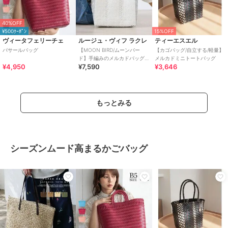
40%OFF
¥500ｸｰﾎﾟﾝ
15%OFF
ヴィータフェリーチェ
ルージュ・ヴィフ ラクレ
ティーエスエル
パサールバッグ
【MOON BIRD/ムーンバー
【カゴバッグ/自立する/軽量】
ド】手編みのメルカドバッグS/
メルカドミニトートバッグ
¥4,950
¥7,590
¥3,646
かごバッグ/ハンド
もっとみる
シーズンムード高まるかごバッグ