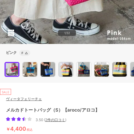
1/32
ピンク
F
△
SALE
ヴィータフェリーチェ
メルカドトートバッグ（S）【aroco/アロコ】
3.50
(
2件の口コミ
)
4,400
￥
税込