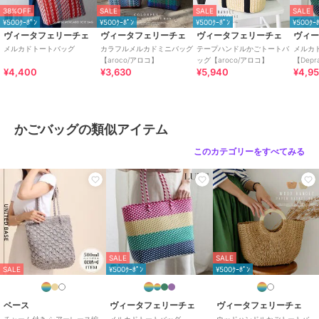
38%OFF
SALE
SALE
SALE
¥500ｸｰﾎﾟﾝ
¥500ｸｰﾎﾟﾝ
¥500ｸｰﾎﾟﾝ
¥500ｸｰ
ブランド
ヴィータフェリーチェ
ヴィータフェリーチェ
ヴィータフェリーチェ
ヴィータフェリーチェ
ヴィ
ショップ
ヴィータフェリーチェ
メルカドトートバッグ
カラフルメルカドミニバッグ
テープハンドルかごトートバ
メルカ
【aroco/アロコ】
ッグ【aroco/アロコ】
【Dep
商品カテゴリ
バッグ
／
かごバッグ
¥4,400
¥3,630
¥5,940
¥4,9
性別タイプ
レディース
バッグ
／
かごバッグ
カラー
ピンク、ターコイズ、ブルー、イ
かごバッグの類似アイテム
エロー
このカテゴリーをすべてみる
サイズ
F
素材
ポリエチレン
商品のお取り扱い方法
特徴
バッグ
幾何学柄
/
その他柄
/
透かし編
み
/
大(幅31～45cm以下)
/
ライフ
SALE
SALE
スタイル
/
マリン・プール
/
軽
SALE
¥500ｸｰﾎﾟﾝ
¥500ｸｰﾎﾟﾝ
量 700ｇ以下
ベース
ヴィータフェリーチェ
ヴィータフェリーチェ
かごバッグ
チャーム付き シアーレース編
メルカドトートバッグ
ウッドハンドルかごトートバ