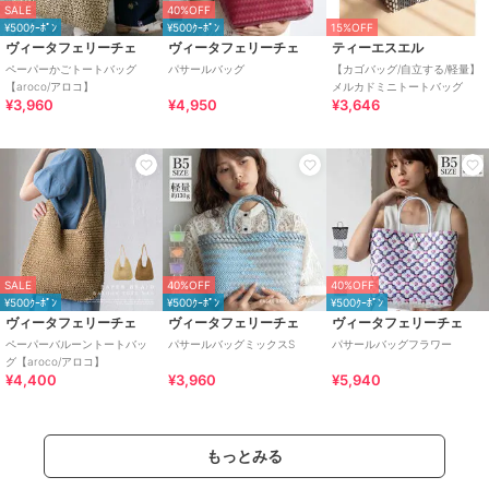
SALE
40%OFF
¥500ｸｰﾎﾟﾝ
¥500ｸｰﾎﾟﾝ
15%OFF
ヴィータフェリーチェ
ヴィータフェリーチェ
ティーエスエル
ペーパーかごトートバッグ
パサールバッグ
【カゴバッグ/自立する/軽量】
【aroco/アロコ】
メルカドミニトートバッグ
¥3,960
¥4,950
¥3,646
SALE
40%OFF
40%OFF
¥500ｸｰﾎﾟﾝ
¥500ｸｰﾎﾟﾝ
¥500ｸｰﾎﾟﾝ
ヴィータフェリーチェ
ヴィータフェリーチェ
ヴィータフェリーチェ
ペーパーバルーントートバッ
パサールバッグミックスS
パサールバッグフラワー
グ【aroco/アロコ】
¥4,400
¥3,960
¥5,940
もっとみる