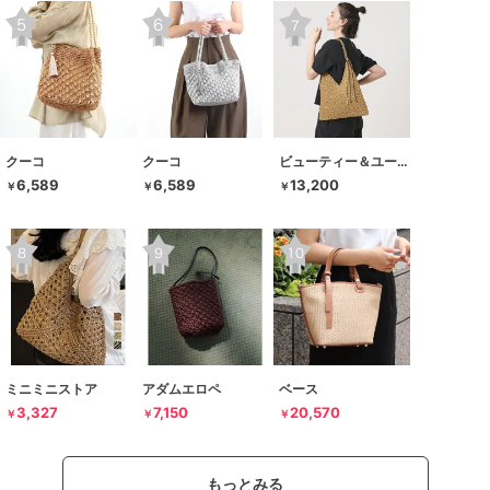
クーコ
クーコ
ビューティー＆ユース ユナイテッドアローズ
6,589
6,589
13,200
￥
￥
￥
ミニミニストア
アダムエロペ
ベース
3,327
7,150
20,570
￥
￥
￥
もっとみる