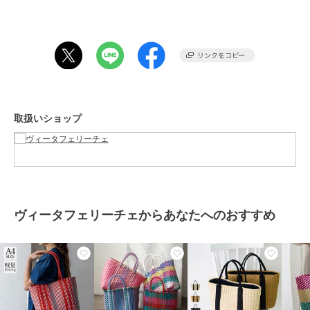
シンプルな服装にも映えるアクセントに。持つだけで気分も上がりま
す。
■サイズ等
●SIZE：高さ：約21cm / 幅： 約34cm（上辺）約26cm（下辺）/ マ
チ：約11cm
取扱いショップ
●ハンドル長さ：約36cm×幅：約1cm、持ち手高さ：約14cm
●外ポケット：なし
●内ポケット：なし
●バッグのみ重量：約257g
●素材：ポリエチレン
●バッグのメイン開閉口はオープンになっております。
ヴィータフェリーチェからあなたへのおすすめ
※原価高騰に伴い価格改定を行っております。入荷時期により下げ札
の価格が異なる場合がございますが、正しい販売価格は商品ページの
表示価格となります。