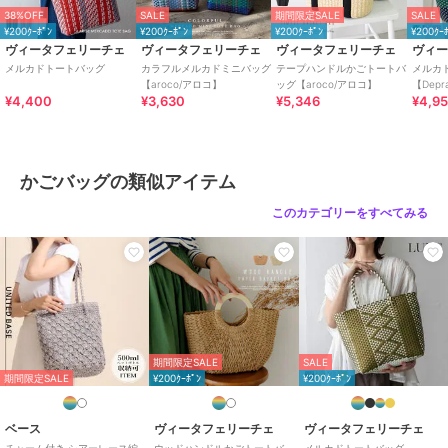
38%OFF
SALE
期間限定SALE
SALE
¥200ｸｰﾎﾟﾝ
¥200ｸｰﾎﾟﾝ
¥200ｸｰﾎﾟﾝ
¥200ｸｰ
ブランド
ヴィータフェリーチェ
ヴィータフェリーチェ
ヴィータフェリーチェ
ヴィータフェリーチェ
ヴィ
ショップ
ヴィータフェリーチェ
メルカドトートバッグ
カラフルメルカドミニバッグ
テープハンドルかごトートバ
メルカ
【aroco/アロコ】
ッグ【aroco/アロコ】
【Dep
商品カテゴリ
バッグ
／
かごバッグ
¥4,400
¥3,630
¥5,346
¥4,9
性別タイプ
レディース
バッグ
／
かごバッグ
カラー
ターコイズ、ブルー、ピンク、イ
かごバッグの類似アイテム
エロー
このカテゴリーをすべてみる
サイズ
F
素材
ポリエチレン
商品のお取り扱い方法
特徴
バッグ
幾何学柄
/
その他柄
/
透かし編
み
/
大(幅31～45cm以下)
/
ライフ
期間限定SALE
SALE
スタイル
/
マリン・プール
/
軽
期間限定SALE
¥200ｸｰﾎﾟﾝ
¥200ｸｰﾎﾟﾝ
量 700ｇ以下
ベース
ヴィータフェリーチェ
ヴィータフェリーチェ
かごバッグ
チャーム付き シアーレース編
ウッドハンドルかごトートバ
メルカドトートバッグ