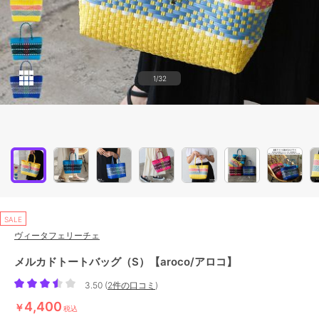
1/32
SALE
ヴィータフェリーチェ
メルカドトートバッグ（S）【aroco/アロコ】
3.50
(
2件の口コミ
)
4,400
￥
税込