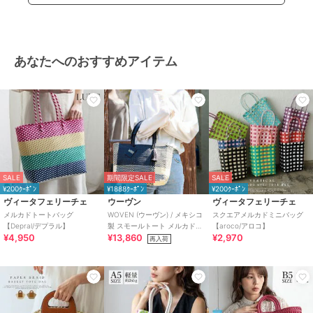
あなたへのおすすめアイテム
SALE
期間限定SALE
SALE
¥200ｸｰﾎﾟﾝ
¥1888ｸｰﾎﾟﾝ
¥200ｸｰﾎﾟﾝ
ヴィータフェリーチェ
ウーヴン
ヴィータフェリーチェ
メルカドトートバッグ
WOVEN (ウーヴン) / メキシコ
スクエアメルカドミニバッグ
【Depral/デプラル】
製 スモールトート メルカドバ
【aroco/アロコ】
¥4,950
¥13,860
¥2,970
ッグ かごバッグ
再入荷