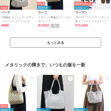
SALE
期間限定SALE
SALE
¥500ｸｰﾎﾟﾝ
¥1888ｸｰﾎﾟﾝ
ベース
クーコ
ウーヴン
方眼編み かごバッグ / レディ
メタリック柄編みワンショル
WOVEN (ウーヴン) / メキシコ
ース バッグ トートバッグ
ダーバッグ
製 ミニトート メルカドバッグ
¥990
¥3,850
¥13,090
かごバッグ ミニトートバッグ
再入荷
もっとみる
メタリックの輝きで、いつもの服を一新
SALE
¥500ｸｰﾎﾟﾝ
¥200ｸｰﾎﾟﾝ
¥500ｸｰﾎﾟﾝ