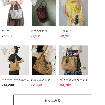
クーコ
アダムエロペ
トプカピ
6,589
7,150
9,900
￥
￥
￥
ビューティー＆ユース ユナイテッドアローズ
ミニミニストア
ヴィータフェリーチェ
13,200
2,889
4,702
￥
￥
￥
もっとみる