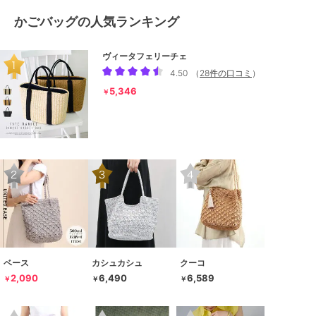
かごバッグの人気ランキング
ヴィータフェリーチェ
4.50
（
28件の口コミ
）
5,346
￥
ベース
カシュカシュ
クーコ
2,090
6,490
6,589
￥
￥
￥