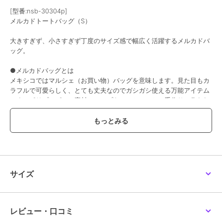
[型番:nsb-30304p]
メルカドトートバッグ（S）
大きすぎず、小さすぎず丁度のサイズ感で幅広く活躍するメルカドバ
ッグ。
●メルカドバッグとは
メキシコではマルシェ（お買い物）バッグを意味します。見た目もカ
ラフルで可愛らしく、とても丈夫なのでガシガシ使える万能アイテム
です。ポリプロピレン素材のテープを、ひとつひとつ手作りで作られ
たメキシコの手工芸品の楽しさ、美しさが魅力です。
●水に強く、濡れてもサッと拭くだけでOK
雨に強く、汚れてもサッと拭くだけの簡単お手入れ。また、ガシガシ
使えて汚れても洗えるので雨の日やビーチにもぴったり。
●使い方は自由自在
衣服や雑貨の収納にも便利で、様々な用途でお使いいただけます。
●軽量で持ち運びやすい
サイズ
普段のお出かけはもちろんのこと、軽くて丈夫なのでお買い物バッグ
として重宝します。
●波型ラインで遊び心をプラス
伝統的な色彩感覚を活かしたリズミカルな幾何学模様で、遠くからで
レビュー・口コミ
も目を引く存在感があります。