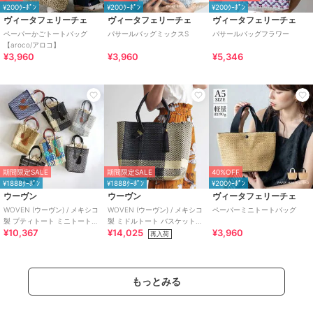
¥200ｸｰﾎﾟﾝ
¥200ｸｰﾎﾟﾝ
¥200ｸｰﾎﾟﾝ
ヴィータフェリーチェ
ヴィータフェリーチェ
ヴィータフェリーチェ
ペーパーかごトートバッグ
パサールバッグミックスS
パサールバッグフラワー
【aroco/アロコ】
¥3,960
¥3,960
¥5,346
期間限定SALE
期間限定SALE
40%OFF
¥1888ｸｰﾎﾟﾝ
¥1888ｸｰﾎﾟﾝ
¥200ｸｰﾎﾟﾝ
ウーヴン
ウーヴン
ヴィータフェリーチェ
WOVEN (ウーヴン) / メキシコ
WOVEN (ウーヴン) / メキシコ
ペーパーミニトートバッグ
製 プティトート ミニトートバ
製 ミドルトート バスケットバ
¥10,367
¥14,025
¥3,960
ッグ メルカドバッグ かごバッ
ッグ メルカドバッグ かごバッ
再入荷
グ
グ
もっとみる