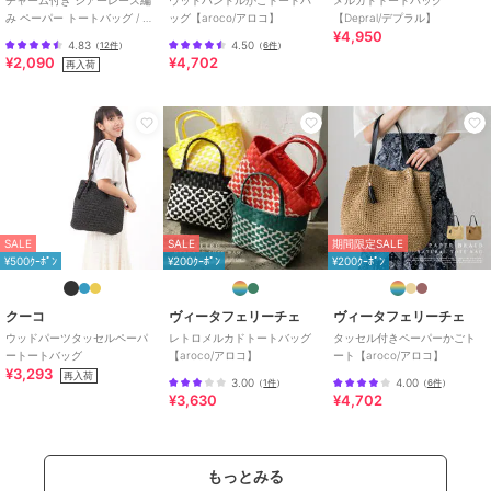
幾何学柄
/
その他柄
/
透かし編
み ペーパー トートバッグ / レ
ッグ【aroco/アロコ】
【Depral/デプラル】
み
/
大(幅31～45cm以下)
/
ライフ
¥4,950
ディース かごバッグ B5サイズ
4.83
4.50
（
12件
）
（
6件
）
スタイル
/
マリン・プール
/
軽
対応
¥2,090
¥4,702
再入荷
量 700ｇ以下
原産国
中国
SALE
SALE
期間限定SALE
¥500ｸｰﾎﾟﾝ
¥200ｸｰﾎﾟﾝ
¥200ｸｰﾎﾟﾝ
クーコ
ヴィータフェリーチェ
ヴィータフェリーチェ
ウッドパーツタッセルペーパ
レトロメルカドトートバッグ
タッセル付きペーパーかごト
ートートバッグ
【aroco/アロコ】
ート【aroco/アロコ】
¥3,293
再入荷
3.00
4.00
（
1件
）
（
6件
）
¥3,630
¥4,702
もっとみる