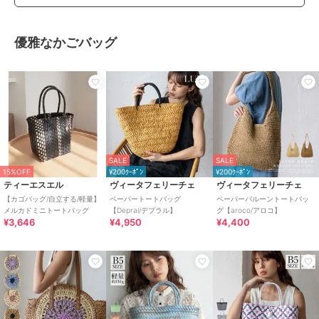
優雅なかごバッグ
SALE
SALE
15%OFF
¥200ｸｰﾎﾟﾝ
¥200ｸｰﾎﾟﾝ
ティーエスエル
ヴィータフェリーチェ
ヴィータフェリーチェ
【カゴバッグ/自立する/軽量】
ペーパートートバッグ
ペーパーバルーントートバッ
メルカドミニトートバッグ
【Depral/デプラル】
グ【aroco/アロコ】
¥3,646
¥4,950
¥4,400