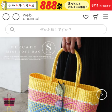
コ
ン
テ
ン
ツ
へ
何かお探しですか？
ス
キ
ッ
プ