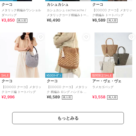
クーコ
カシュカシュ
クーコ
メタリック柄編みワンショル
カシュカシュ cachecache /
【COOCO クーコ】メタリッ
ダーバッグ
メタリックコード柄編みトー
ク柄編み トートバッグ
¥3,850
¥6,490
¥6,589
トバッグ
再入荷
再入荷
SALE
¥500ｸｰﾎﾟﾝ
期間限定SALE
クーコ
クーコ
アー・ヴェ・ヴェ
【COOCO クーコ】メタリッ
【COOCO クーコ】 メタリッ
ラメカゴバッグ
クコード編 トートバッグ
ク 柄編み ロング ハンドル ト
¥2,996
¥6,589
¥3,558
ートバッグ かごバッグ
再入荷
再入荷
もっとみる