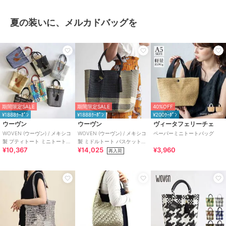
夏の装いに、メルカドバッグを
期間限定SALE
期間限定SALE
40%OFF
¥1888ｸｰﾎﾟﾝ
¥1888ｸｰﾎﾟﾝ
¥200ｸｰﾎﾟﾝ
ウーヴン
ウーヴン
ヴィータフェリーチェ
WOVEN (ウーヴン) / メキシコ
WOVEN (ウーヴン) / メキシコ
ペーパーミニトートバッグ
製 プティトート ミニトートバ
製 ミドルトート バスケットバ
¥10,367
¥14,025
¥3,960
ッグ メルカドバッグ かごバッ
ッグ メルカドバッグ かごバッ
再入荷
グ
グ