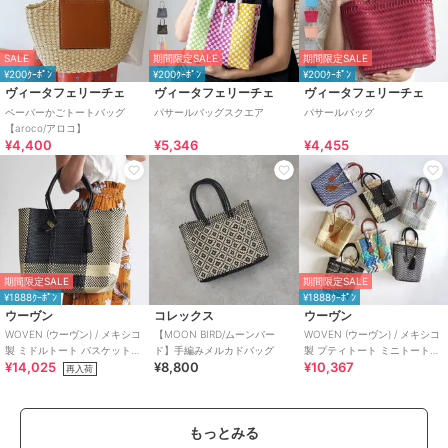
SALE
期間限定SALE
期間限定SALE
¥200ｸｰﾎﾟﾝ
¥200ｸｰﾎﾟﾝ
¥200ｸｰﾎﾟﾝ
ヴィータフェリーチェ
ヴィータフェリーチェ
ヴィータフェリーチェ
ペーパーかごトートバッグ
パサールバッグスクエア
パサールバッグ
【aroco/アロコ】
¥4,400
¥5,346
¥4,455
期間限定SALE
期間限定SALE
¥1888ｸｰﾎﾟﾝ
¥1888ｸｰﾎﾟﾝ
ウーヴン
コレックス
ウーヴン
WOVEN (ウーヴン) / メキシコ
【MOON BIRD/ムーンバー
WOVEN (ウーヴン) / メキシコ
製 ミドルトート バスケットバ
ド】手編みメルカドバッグ
製 プティトート ミニトートバ
¥14,025
¥8,800
¥10,367
ッグ メルカドバッグ かごバッ
ッグ メルカドバッグ かごバッ
再入荷
グ
グ
もっとみる