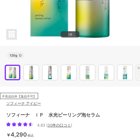
1/8
120g
○
不良品以外【返品不可】
ソフィーナ アイピー
ソフィーナ ｉＰ 水光ピーリング泡セラム
4.63
(
30件の口コミ
)
4,290
￥
税込