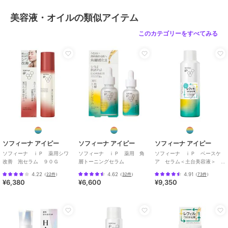
美容液・オイルの類似アイテム
このカテゴリーをすべてみる
ソフィーナ アイピー
ソフィーナ アイピー
ソフィーナ アイピー
ソフィーナ ｉＰ 薬用シワ
ソフィーナ ｉＰ 薬用 角
ソフィーナ ｉＰ ベースケ
改善 泡セラム ９０Ｇ
層トーニングセラム
ア セラム＜土台美容液＞
レフィル１８０Ｇ
4.22
4.62
4.91
（
22件
）
（
32件
）
（
73件
）
¥6,380
¥6,600
¥9,350