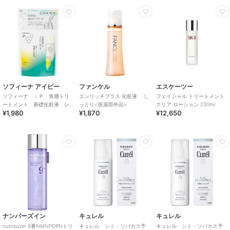
ソフィーナ アイピー
ファンケル
エスケーツー
ソフィーナ ｉＰ 角層トリ
エンリッチプラス 化粧液 し
フェイシャル トリートメント
ートメント 基礎化粧液 レ
っとり<医薬部外品>
クリア ローション 230ml
¥1,980
¥1,870
¥12,650
フィル
ナンバーズイン
キュレル
キュレル
numbuzin 9番NMNPDRNトリ
キュレル シミ・ソバカス予
キュレル シミ・ソバカス予