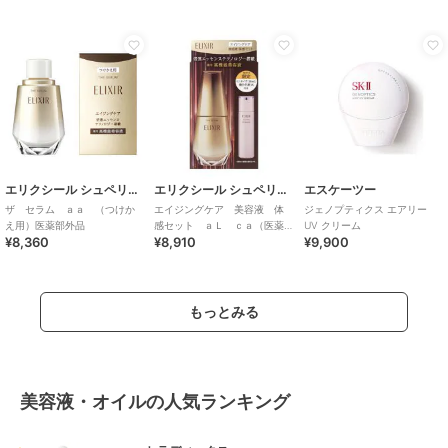
エリクシール シュペリエル
エリクシール シュペリエル
エスケーツー
ザ セラム ａａ （つけか
エイジングケア 美容液 体
ジェノプティクス エアリー
え用）医薬部外品
感セット ａＬ ｃａ（医薬
UV クリーム
¥8,360
¥8,910
¥9,900
部外品）
もっとみる
美容液・オイルの人気ランキング