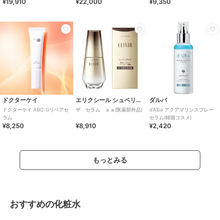
¥19,910
¥22,000
¥9,350
名：SK-II 薬用美
ドクターケイ
エリクシール シュペリエル
ダルバ
ドクターケイ ABC-Gリペアセ
ザ セラム ａａ(医薬部外品)
d'Alba アクアマリンスプレー
ラム
セラム(韓国コスメ)
¥8,250
¥8,910
¥2,420
もっとみる
おすすめの化粧水