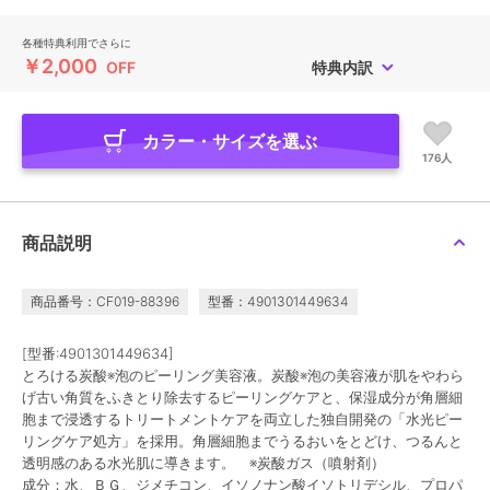
各種特典利用でさらに
￥2,000
OFF
特典内訳
カラー・サイズを選ぶ
176人
商品説明
商品番号：CF019-88396
型番：4901301449634
[型番:4901301449634]
とろける炭酸※泡のピーリング美容液。炭酸※泡の美容液が肌をやわら
げ古い角質をふきとり除去するピーリングケアと、保湿成分が角層細
胞まで浸透するトリートメントケアを両立した独自開発の「水光ピー
リングケア処方」を採用。角層細胞までうるおいをとどけ、つるんと
透明感のある水光肌に導きます。 ※炭酸ガス（噴射剤）
成分：水、ＢＧ、ジメチコン、イソノナン酸イソトリデシル、プロパ