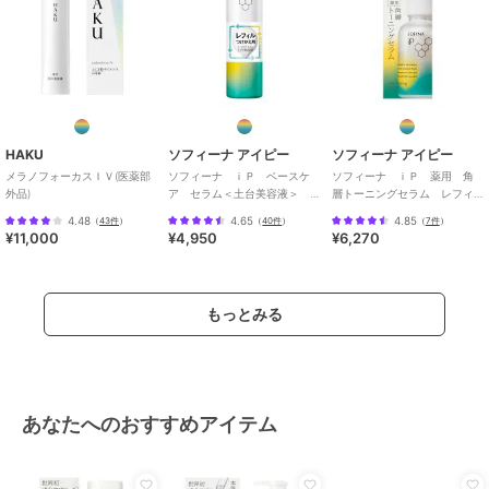
HAKU
ソフィーナ アイピー
ソフィーナ アイピー
メラノフォーカスＩＶ(医薬部
ソフィーナ ｉＰ ベースケ
ソフィーナ ｉＰ 薬用 角
外品)
ア セラム＜土台美容液＞
層トーニングセラム レフィ
レフィル９０Ｇ
ル
4.48
4.65
4.85
（
43件
）
（
40件
）
（
7件
）
¥11,000
¥4,950
¥6,270
もっとみる
あなたへのおすすめアイテム