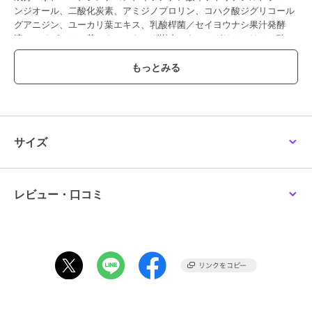
ンジオール、二酸化炭素、アミジノプロリン、コハク酸ジグリコール
グアニジン、ユーカリ葉エキス、乳酸桿菌／セイヨウナシ果汁発酵
液、ハイビスカス花エキス、キハダ樹皮エキス、グリチルリチン酸２
Ｋ、ヒドロキシプロピルメチルセルロース、リン酸Ｋ、水酸化Ｋ、Ｅ
ＤＴＡ-２Ｎａ、フェノキシエタノール、香料
この商品は、不良品のみ返品を承ります
ブランド
ソフィーナ アイピー
サイズ
ショップ
ソフィーナ アイピー
商品カテゴリ
スキンケア
／
美容液・オイル
レビュー・口コミ
性別タイプ
レディース
スキンケア
／
美容液・オイル
カラー
**
サイズ
120g