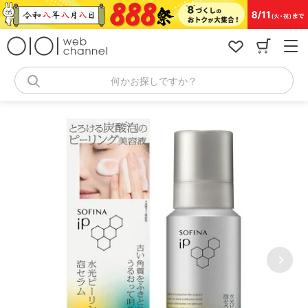
コ
ン
テ
ン
ツ
へ
何かお探しですか？
ス
キ
ッ
プ