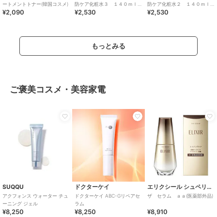
ートメントトナー(韓国コスメ)
防ケア化粧水３ １４０ｍｌ
防ケア化粧水２ １４０ｍｌ
¥2,090
¥2,530
¥2,530
【医薬部外品】
【医薬部外品】
もっとみる
ご褒美コスメ・美容家電
SUQQU
ドクターケイ
エリクシール シュペリエル
アクフォンス ウォーター チュ
ドクターケイ ABC-Gリペアセ
ザ セラム ａａ(医薬部外品)
ーニング ジェル
ラム
¥8,250
¥8,250
¥8,910