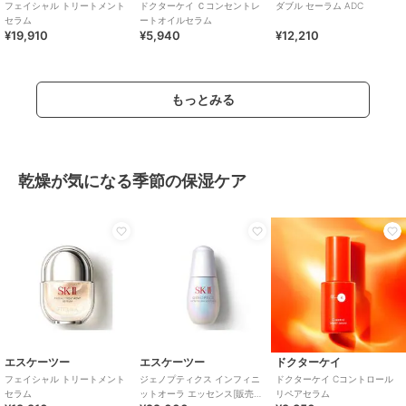
フェイシャル トリートメント
ドクターケイ Ｃコンセントレ
ダブル セーラム ADC
セラム
ートオイルセラム
¥19,910
¥5,940
¥12,210
もっとみる
乾燥が気になる季節の保湿ケア
エスケーツー
エスケーツー
ドクターケイ
フェイシャル トリートメント
ジェノプティクス インフィニ
ドクターケイ Cコントロール
セラム
ットオーラ エッセンス[販売
リペアセラム