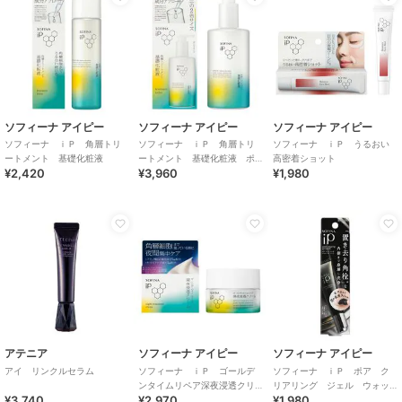
ソフィーナ アイピー
ソフィーナ アイピー
ソフィーナ アイピー
ソフィーナ ｉＰ 角層トリ
ソフィーナ ｉＰ 角層トリ
ソフィーナ ｉＰ うるおい
ートメント 基礎化粧液
ートメント 基礎化粧液 ポ
高密着ショット
¥2,420
¥3,960
¥1,980
ンプタイプ ３２０ＭＬ
アテニア
ソフィーナ アイピー
ソフィーナ アイピー
アイ リンクルセラム
ソフィーナ ｉＰ ゴールデ
ソフィーナ ｉＰ ポア ク
ンタイムリペア深夜浸透クリ
リアリング ジェル ウォッ
¥3,740
¥2,970
¥1,980
ーム
シュ