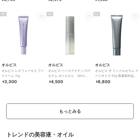
PR
PR
PR
オルビス
オルビス
オルビス
オルビス レチフォーカス アイ
オルビス ベースアクティブLP
オルビス ザ リンクルセラム ラ
クリーム 15g
セラム ボトル入り 36mL
ージサイズ 60g 医薬部外品
（ブースター美容液）
（シワ改善美容液）
3,300
4,500
8,800
¥
¥
¥
もっとみる
トレンドの美容液・オイル