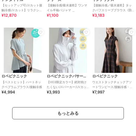
【セットアップ可UVカット接
【接触冷感/吸水速乾】ワンマ
【接触冷感／吸水速乾】タッ
触冷感UVカット】リラクシー
イル半袖パジャマ ＿
クパフスリーブブラウス《防
¥12,870
¥1,100
¥3,183
キーVネックブラウス
シワ／洗濯機OK／XS～3L／
8col》
ロペピクニック
ロペピクニックパサージュ
ロペピクニック
【ベストヒット】ハートネッ
【WEB限定カラー】絶対焼け
ウエストタックチェックアソ
クペプラムブラウス/接触冷感
たくないUVパーカー/UVカッ
ートワンピース/接触冷感・防
¥4,994
¥3,993
¥7,997
ト・接触冷感
シワ・リンクコーデ
もっとみる