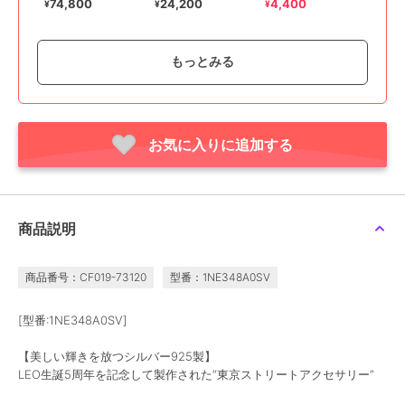
ス/カット喜平/50cm/シ
ック/シルバー925
ー/サージカルステンレ
74,800
24,200
4,400
¥
¥
¥
ルバー925
ス 金属アレルギー対応
もっとみる
お気に入りに追加する
ライオンハート
ライオンハート
ライオンハート
LH BASIC スモールロー
LH for Gift カッティン
LH ラージ キヘイチェー
プチェーンネックレス/
グダブルリングネックレ
ンネックレス(いぶ
いぶし/60cm/シルバー
ス/シルバー925
し)60cm/シルバー925
9,900
19,800
31,900
¥
¥
¥
商品説明
925
商品番号：CF019-73120
型番：1NE348A0SV
[型番:1NE348A0SV]
【美しい輝きを放つシルバー925製】
30%OFF
LEO生誕5周年を記念して製作された“東京ストリートアクセサリー”
ライオンハート
ライオンハート
ライオンハート
LH ミディアム 喜平チェ
LH HOWL ゴーティーダ
LH LH-1 ミディアムチェ