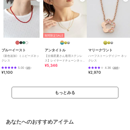
／
ネックレス・ペンダント
期間限定SALE
30%OFF
カラー
シルバー
ライオンハート
ライオンハート
ライオンハート
【限定展開】LH-1 ロゴ
LH BASIC ブルームダブ
LH スモール アズキチェ
サイズ
60cm
プレートネックレス/シ
ルリングネックレス/シ
ーンネックレス(いぶ
ルバー/サージカルステ
ルバー×ブラック/シルバ
し)50cm/シルバー925
6,864
12,320
9,900
素材
シルバー925（いぶし仕上げ）
¥
¥
¥
ンレス 金属アレルギー
ー925
商品のお取り扱い方法
対応
期間限定SALE
特徴
アクセサリー・ヘアアクセサリー
花柄
/
シルバー系
/
フラワーモ
ブルーイースト
アンタイトル
マリークワント
チーフアクセ
/
その他モチーフア
《新色追加》ミニビーズネッ
【古畑星夏さん着用ステンレ
ハーフストーンデイジー ネッ
クレス
ス】レイヤードチェーンネッ
クレス
クセ
/
シルバー925
/
パーティ
¥5,346
クレス
ー・結婚式・二次会
/
セレモニ
5.00
4.36
（
5件
）
（
36件
）
¥1,100
¥2,970
30%OFF
期間限定SALE
ー・入学式・卒業式
/
ブラックフ
ォーマル（礼装・喪服）
ライオンハート
ライオンハート
ライオンハート
【限定展開】LH-1 シグ
LH BASIC ラージシルバ
【限定展開】LH-1コンフ
ネックレス・ペンダント
ネチャードッグタグネッ
ーチェーンネックレス/
ォートチェーンネックレ
もっとみる
クレス/ステンレスステ
ベネチアン/50cm/シル
ス/喜平55cm/ステンレ
6,006
25,300
3,080
¥
¥
¥
花柄
/
シルバー系
/
フラワーモ
ィール
バー925
ス金属アレルギー対応
チーフアクセ
/
その他モチーフア
クセ
/
シルバー925
/
パーティ
ー・結婚式・二次会
/
セレモニ
ー・入学式・卒業式
/
ブラックフ
あなたへのおすすめアイテム
ォーマル（礼装・喪服）