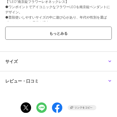
【“LEO”南京錠フラワーレオネックレス】
ーンネックレス(いぶ
ブルリングネックレス/
ーンネックレス/typeC/
し)60cm/シルバー925
シルバー925
ステンレススティール
●ワンポイントでアイコニックなフラワーLEOを南京錠ペンダントに
19,800
25,300
3,850
¥
¥
¥
デザイン。
●普段使いしやすいサイズの中に遊び心があり、年代や性別を選ば
ず、カジュアルな日常を演出。
●長めのチェーンはスタイリングの幅を広げてくれます。
【TOKYO HYPER REALITY-トーキョーハイパーリアリティ-】
東京発のアクセサリーブランドとしてリアルなストリートファッショ
期間限定SALE
期間限定SALE
ンにカルチャーをプラスした、遊び心をミックスしたコレクション。
VIRTUALやFANTASY、JAPANESE POPCULTUREがシームレスに重
ライオンハート
ライオンハート
ライオンハート
なり合いながら存在し、それを現実世界のファッションとして楽しむ
【限定展開】LH-1 ハワ
LH for Gift ウェーブダ
【限定展開】LH-1タテガ
サイズ
イアンロッドペアネック
ブルリングネックレス/
ミダブルリングネックレ
ことを提案します。
レス/サージカルステン
ブラックコンビ/シルバ
ス/ブラック/サージカル
10,560
16,500
6,864
¥
¥
¥
レス 金属アレルギー対
ー925
ステンレス金属アレルギ
【LEO-レオ-】
応
ー対応
日本が世界に発信している代表的なカルチャーのひとつ“ANIME”
レビュー・口コミ
そんなアニメから飛び出したかのようなアイコニックなオリジナルキ
ャラクター“LEO”がおくるfunnyで不思議なシリーズ。
【LION HEART-ライオンハート-】
1996年から続くドメスティックブランド。
期間限定SALE
30%OFF
ブランドコンセプトは『常に変化を恐れず 新たな価値観をシェアし続
ライオンハート
ライオンハート
ライオンハート
ける アクセサリーブランド。』