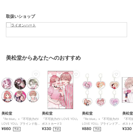
【限定展開】LH-1ボリュ
LH for Gift ツイストテ
【限定展開】LH-1 イバ
ームチェーンネックレ
ックプレートネックレ
ラダブルリングネックレ
※シルバー素材は『硫化』により黒ずむ事がございますが、シルバー
ス/カット喜平60cm/ス
ス/シルバー925
ス/サージカルステンレ
2,640
19,800
6,006
再入荷
¥
¥
¥
取扱いショップ
磨き等でお手入れして頂く事で本来の輝きを取り戻します。
テンレス金属アレルギー
ス 金属アレルギー対応
※故障・変色・紛失の原因となりますので入浴や海水浴等、水場での
対応
ご使用は出来るだけお控えください。
※いぶし処理（溝部分の黒色）は全て手作業による物ですので、個体
差がございます。
※撮影環境やスマートフォン・パソコンなどのモニター環境により、
画面上と実物の色味が異なって見える場合がございます。
美松堂からあなたへのおすすめ
シルバー925（スターリングシルバー）
期間限定SALE
期間限定SALE
・シルバー925は92.5%の純銀を含んでおり、高い純度を誇ります。
ライオンハート
ライオンハート
ライオンハート
・残りの7.5%は割金（わりがね）と呼ばれ、耐久性と硬度を増すため
【限定展開】LH-1 スピ
LH LH-1 slenderyチェー
【限定展開】LH-1 スラ
に銅や亜鉛などが使用されています。
ニンググロウプレートネ
ンネックレス/アンカー/
ッシュラインネックレ
・なめらかで美しい輝きを放ちます。
ックレス/ブラック/サー
サージカルステンレス金
ス/サージカルステンレ
8,580
2,640
6,864
¥
¥
¥
・貴金属としての価値があり、品質の高いジュエリーに用いられま
ジカルステンレス金アレ
属アレルギー対応
ス 金属アレルギー対応
対応
す。
・お手入れをしていただきながら経年変化を楽しめる素材です。
ブランドの歴史
美松堂
美松堂
美松堂
美松
ライオンハートのブランドネームは、英国王朝リチャード1世”The
『Re:blue』×『不可抗力のI
『不可抗力のI LOVE YOU』
『Re:blue』×『不可抗力のI
『不可抗
Lion Hearted”にちなんで名づけられた。
LOVE YOU』ブラインド缶バ
ポストカード3
LOVE YOU』ブラインドアク
ポスト
¥660
¥330
¥880
¥330
ッジ（全6種）
リルキーホルダー（全6種）
予約
予約
予約
冒険好きで、派手な行動を好む一方、市民から硬い忠誠心をささげら
期間限定SALE