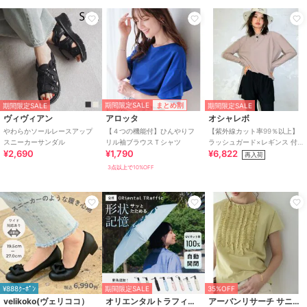
原産国
タイ
期間限定SALE
まとめ割
期間限定SALE
期間限定SALE
ヴィヴィアン
アロッタ
オシャレボ
やわらかソールレースアップ
【４つの機能付】ひんやりフ
【紫外線カット率99％以上】
スニーカーサンダル
リル袖ブラウスＴシャツ
ラッシュガード×レギンス 付
¥2,690
¥1,790
¥6,822
き タンキニ
再入荷
3点以上で10%OFF
¥888ｸｰﾎﾟﾝ
期間限定SALE
35%OFF
velikoko(ヴェリココ）
オリエンタルトラフィック
アーバンリサーチ サニーレーベル