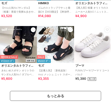
モズ
HIMIKO
オリエンタルトラフィック
【moz人気No.1サンダル】
ゴムのストラップでサッと着
【再入荷】軽量 オリトラのス
〔軽量〕厚底で美脚＆歩きや
脱OK【WEB限定】【卑弥呼
ニーカー人気NO.1 ニットスニ
¥3,520
¥14,080
¥4,900
すい！疲れにくいフィット感
26SS】ゴムストラップサンダ
ーカー スリッポン /3709
のスポーツサンダル
ル/661250
期間限定SALE
SALE
¥1000ｸｰﾎﾟﾝ
¥500ｸｰﾎﾟﾝ
オリエンタルトラフィック
モズ
プーマ
きれいめスポサン オリトラの
【定番人気】〔新色追加〕
PUMA/プーマ/プーマ V コート
サンダル人気No.1 ダブルベル
moz メッシュ ニット スポーツ
バルク
¥5,600
¥3,355
¥5,390
ト スポーツサンダル /42207
サンダル
再入荷
もっとみる