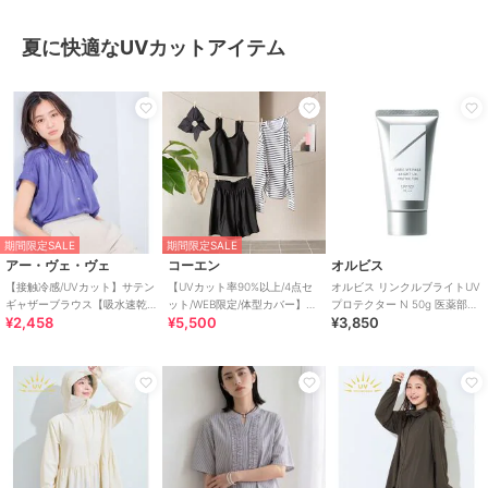
夏に快適なUVカットアイテム
期間限定SALE
期間限定SALE
アー・ヴェ・ヴェ
コーエン
オルビス
【接触冷感/UVカット】サテン
【UVカット率90%以上/4点セ
オルビス リンクルブライトUV
ギャザーブラウス【吸水速乾/
ット/WEB限定/体型カバー】シ
プロテクター N 50g 医薬部外
¥2,458
¥5,500
¥3,850
イージーケア】
ュシュ付きアソートスイムウ
品（顔用日焼け止め）
エア（イン