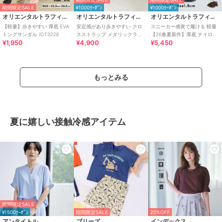
期間限定SALE
¥1000ｸｰﾎﾟﾝ
¥1000ｸｰﾎﾟﾝ
オリエンタルトラフィック
オリエンタルトラフィック
オリエンタルトラフィック
【軽量】歩きやすい 厚底 EVA
安定感があり歩きやすい クロ
スニーカー感覚で履ける 軽量
トングサンダル /OT3226
スストラップ メタリックライ
【26春夏新作】厚底 ナイロン
¥1,950
¥4,900
¥5,450
ン サンダル /55201
スポーツサンダル /OT3232
もっとみる
夏に嬉しい接触冷感アイテム
期間限定SALE
¥1500ｸｰﾎﾟﾝ
期間限定SALE
20%OFF
アンタイトル
ブリーズ
インデックス