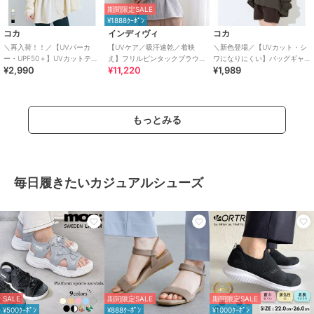
期間限定SALE
¥1888ｸｰﾎﾟﾝ
コカ
インディヴィ
コカ
＼再入荷！！／【UVパーカ
【UVケア／吸汗速乾／着映
＼新色登場／【UVカット・シ
ー・UPF50＋】UVカットティ
え】フリルピンタックブラウ
ワになりにくい】バッグギャ
¥2,990
¥11,220
¥1,989
アードパーカー 全4色
ス
ザーUVパーカー 全4色
もっとみる
毎日履きたいカジュアルシューズ
SALE
期間限定SALE
期間限定SALE
¥500ｸｰﾎﾟﾝ
¥888ｸｰﾎﾟﾝ
¥1000ｸｰﾎﾟﾝ