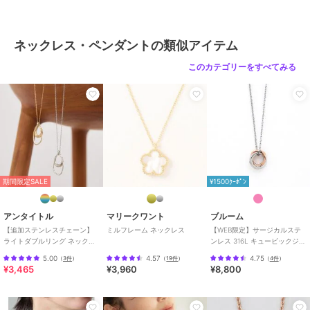
れるほどの熱い心の持ち主だった「獅子心王」。
ライオンハート
ライオンハート
ライオンハート
この普遍的な敬愛すべき人柄のような存在であり続けたい、遊び心を
LH for Gift “THE
【限定展開】LH-1タテガ
LH BASIC マスターコイ
いつまでも忘れない、大人の男たちに支持されるブランドでありた
EDGE”カッティングダブ
ミダブルリングネックレ
ンネックレス/シルバー
ネックレス・ペンダントの類似アイテム
ルリングペアネックレ
ス/シルバー/サージカル
925
い、といった願いを込めて。
41,800
6,864
24,200
再入荷
¥
¥
¥
ス/シルバー925
ステンレス金属アレルギ
当時としてはまだ珍しかったインポートシルバージュエリーを扱うセ
このカテゴリーをすべてみる
ー対応
レクトショップとして、海外の新進デザイナー達の作品をいち早く日
本に紹介。
また若手ドメスティックブランドの発掘や、オリジナルプロダクトの
開発など、メンズアクセサリー界を牽引した。
30%OFF
期間限定SALE
期間限定SALE
ブランド
ライオンハート
ライオンハート
ライオンハート
ライオンハート
期間限定SALE
¥1500ｸｰﾎﾟﾝ
ショップ
ライオンハート
LH BASIC ハンドメイド
【限定展開】LH-1 ハワ
LH-1 ハワイアンホース
チェーンネックレス/シ
イアンネックレスtypeB/
シューネックレス/サー
商品カテゴリ
アクセサリー・ヘアアクセサリー
ルバー925
クロス/サージカルステ
ジカルステンレス
24,640
6,864
6,864
¥
¥
¥
アンタイトル
マリークワント
ブルーム
ンレス金属アレルギー対
／
ネックレス・ペンダント
【追加ステンレスチェーン】
ミルフレーム ネックレス
【WEB限定】サージカルステ
応
ライトダブルリング ネックレ
ンレス 316L キュービックジル
性別タイプ
メンズ
ス
コニア ペアネックレス（レデ
アクセサリー・ヘアアクセサリー
5.00
4.57
4.75
（
3件
）
（
19件
）
（
4件
）
ィース）
¥3,465
¥3,960
¥8,800
／
ネックレス・ペンダント
レディース
アクセサリー・ヘアアクセサリー