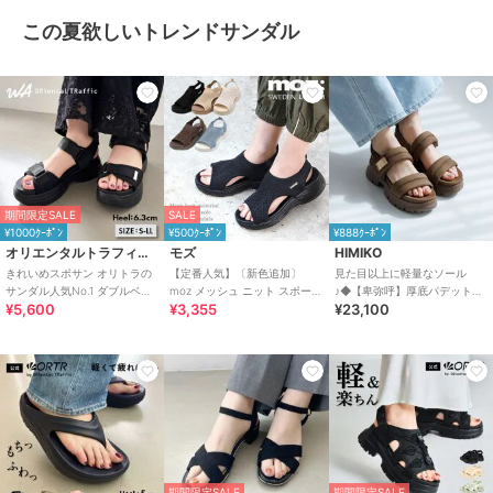
この夏欲しいトレンドサンダル
期間限定SALE
SALE
¥1000ｸｰﾎﾟﾝ
¥500ｸｰﾎﾟﾝ
¥888ｸｰﾎﾟﾝ
オリエンタルトラフィック
モズ
HIMIKO
きれいめスポサン オリトラの
【定番人気】〔新色追加〕
見た目以上に軽量なソール
サンダル人気No.1 ダブルベル
moz メッシュ ニット スポーツ
♪◆【卑弥呼】厚底パデットサ
¥5,600
¥3,355
¥23,100
ト スポーツサンダル /42207
サンダル
ンダル/661201
期間限定SALE
期間限定SALE