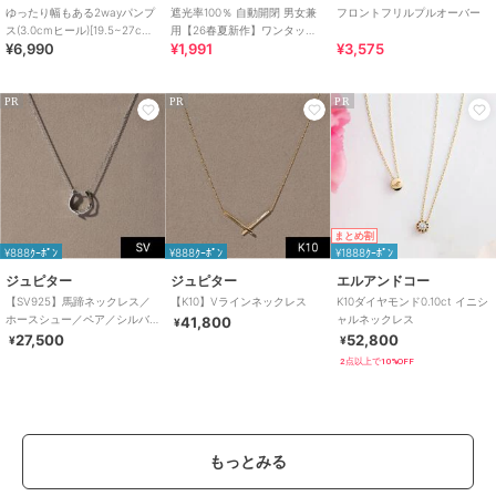
ゆったり幅もある2wayパンプ
遮光率100％ 自動開閉 男女兼
フロントフリルプルオーバー
ス(3.0cmヒール)[19.5~27cm]
用【26春夏新作】ワンタッチ
¥6,990
¥1,991
¥3,575
ラクチンきれいシューズ
晴雨兼用 折りたたみ傘 /G-
0601
PR
PR
PR
まとめ割
¥888ｸｰﾎﾟﾝ
¥888ｸｰﾎﾟﾝ
¥1888ｸｰﾎﾟﾝ
ジュピター
ジュピター
エルアンドコー
【SV925】馬蹄ネックレス／
【K10】Vラインネックレス
K10ダイヤモンド0.10ct イニシ
ホースシュー／ペア／シルバ
ャルネックレス
41,800
¥
ー
27,500
52,800
¥
¥
2点以上で10%OFF
もっとみる