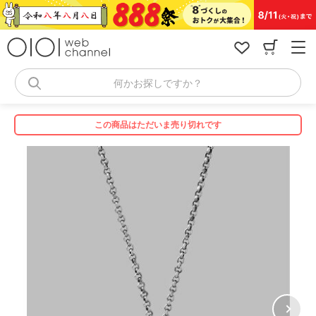
コ
ン
テ
ン
ツ
へ
何かお探しですか？
ス
キ
ッ
この商品はただいま売り切れです
プ