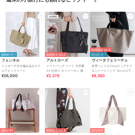
期間限定SALE
¥888ｸｰﾎﾟﾝ
期間限定SALE
¥200ｸｰﾎﾟﾝ
フェンネル
アルトローズ
ヴィータフェリーチェ
ミニポーチ付き編み込みスク
トートバッグ トート 大容量
本革ハンドル2wayビッグナイ
エアビッグトート
A4 仕切り キャリーオン 通学
ロントートバッグ【aroco/ア
¥26,000
¥2,376
¥8,360
フリル リボン ローズヒップ
ロコ】
30%OFF
期間限定SALE
30%OFF