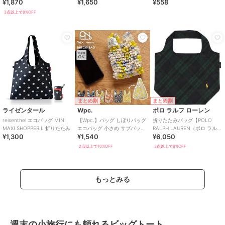
¥1,870
¥1,650
¥558
3点以上で8%OFF
まとめ割
まとめ割
ライゼンタール
Wpc.
ポロ ラルフ ローレン
reisenthel エコバッグ MINI
【Wpc.】バッグ しぼりバッグ
折りたたみバッグ【POLO
MAXI SHOPPER L 折りたたみ
エコバッグ 小さめ サブバッグ
RALPH LAUREN（ポロ ラルフ
¥1,300
¥1,540
¥6,050
コンパクト 洗濯可能 レディ
ローレン）】
ース
2点以上で10%OFF
3点以上で8%OFF
もっとみる
週末の小旅行にも頼れるビッグトート