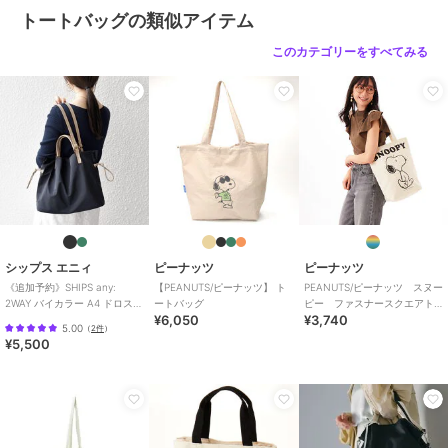
トートバッグの類似アイテム
このカテゴリーをすべてみる
シップス エニィ
ピーナッツ
ピーナッツ
《追加予約》SHIPS any:
【PEANUTS/ピーナッツ】 ト
PEANUTS/ピーナッツ スヌー
2WAY バイカラー A4 ドロスト
ートバッグ
ピー ファスナースクエアト
¥6,050
¥3,740
トート バッグ
ート
5.00
（
2件
）
¥5,500