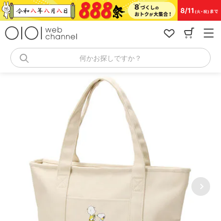
コ
ン
テ
ン
ツ
へ
何かお探しですか？
ス
キ
ッ
プ