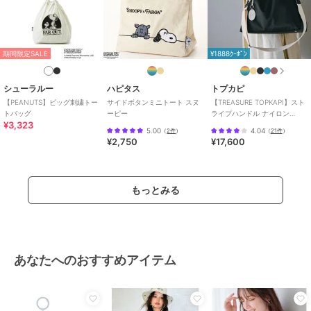
期間限定SALE
¥1888ｸｰﾎﾟﾝ
シューラルー
ハピタス
トプカピ
【PEANUTS】ビッグ刺繍トー
サイドボタンミニトート スヌ
【TREASURE TOPKAPI】スト
トバッグ
ーピー
ライプハンドル ナイロン
¥3,323
2way トートバッグ A4対応
5.00
4.04
（
2件
）
（
21件
）
¥2,750
¥17,600
もっとみる
あなたへのおすすめアイテム