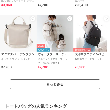
ROOTOTE ルートート ミディ
ズバッグ
¥3,960
¥7,700
¥26,400
アムトート
SALE
¥200ｸｰﾎﾟﾝ
期間限定SALE
アニエスベー アンファン
ヴィータフェリーチェ
犬印マタニティ＆ベビー
キッズ ロゴ ハンドバッグ
キルティングマザーズリュッ
多機能マザーズリュック
ク【aroco/アロコ】
¥7,700
¥7,700
¥3,960
もっとみる
トートバッグの人気ランキング