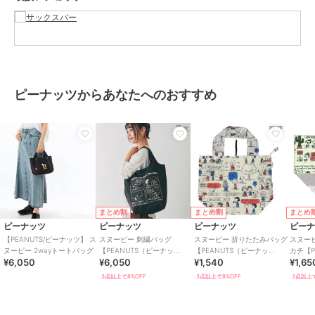
サイズ
FREE
ピーナッツからあなたへのおすすめ
まとめ割
まとめ割
まとめ
ピーナッツ
ピーナッツ
ピーナッツ
ピー
【PEANUTS/ピーナッツ】 ス
スヌーピー 刺繍バッグ
スヌーピー 折りたたみバッグ
スヌー
ヌーピー 2wayトートバッグ
【PEANUTS（ピーナッ
【PEANUTS（ピーナッ
カチ【P
¥6,050
¥6,050
¥1,540
¥1,65
ツ）】
ツ）】
ツ）】
3点以上で8%OFF
3点以上で8%OFF
3点以上で