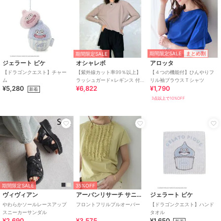
期間限定SALE
まとめ割
期間限定SALE
ジェラート ピケ
オシャレボ
アロッタ
【ドラゴンクエスト】チャー
【紫外線カット率99％以上】
【４つの機能付】ひんやりフ
ム
ラッシュガード×レギンス 付
リル袖ブラウスＴシャツ
¥5,280
¥6,822
¥1,790
き タンキニ
新着
3点以上で10%OFF
期間限定SALE
35%OFF
ヴィヴィアン
アーバンリサーチ サニーレーベル
ジェラート ピケ
やわらかソールレースアップ
フロントフリルプルオーバー
【ドラゴンクエスト】ハンド
スニーカーサンダル
タオル
¥2,690
¥3,575
¥1,650