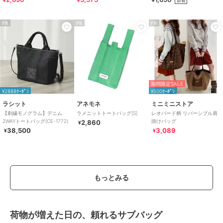
新着
PR
PR
PR
期間限定SALE
¥2888ｸｰﾎﾟﾝ
¥500ｸｰﾎﾟﾝ
ラシット
アネモネ
ミニミニストア
【刺繍モノグラム】デニム
ラメニットトートバッグ[S]
レオパード柄 リバーシブル肩
2WAYトートバッグ(CE-1772)
掛けバッグ
2,860
¥
38,500
3,089
¥
¥
もっとみる
荷物が増えた日の、頼れるサブバッグ