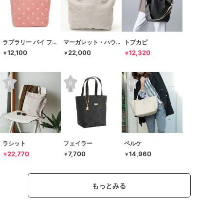
ラブラリー バイ フェイラー
マーガレット・ハウエル アイデア
トプカピ
12,100
22,000
12,320
￥
￥
￥
ラシット
フェイラー
ペルケ
22,770
7,700
14,960
￥
￥
￥
もっとみる