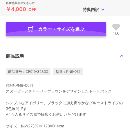
各種特典利用でさらに
￥4,000
OFF
特典内訳
カラー・サイズを選ぶ
11人
商品説明
商品番号：CF019-32303
型番：PN9-067
[型番:PN9-067]
スヌーピーとチャーリーブラウンをデザインしたトートバッグ
シンプルなアイボリー、ブラックに加え爽やかなブルーストライプの
3色展開です
A4も入るサイズ感で幅広くお使いいただけます
サイズ｜約W27(39)×H28×D14cm