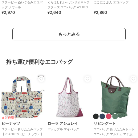
スヌーピー ぬいぐるみエコバ
くらはしれい×サンリオキャラ
にこにこぷん エコバッグ
ッグ ノワール
クターズ エコバッグ AS BEG
¥2,970
¥2,640
¥2,860
もっとみる
持ち運び便利なエコバッグ
まとめ割
ピーナッツ
ローラ アシュレイ
リビングート
スヌーピー 折りたたみバッグ
パッカブル マイバッグ
エコバッグ 折りたたみトート
【PEANUTS（ピーナッツ）】
エコバッグ マルチェ マチ広