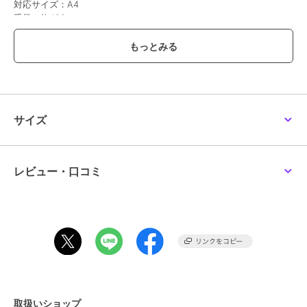
対応サイズ：A4
重量：約400g
持ち手長さ：約52cm
仕様｜ファスナー式開閉
内側：フリーポケット×1
前面：オープンポケット×2
サイズ
この商品は無料ギフトサービスの対象商品です
>>無料ギフトサービスについての詳細はこちら
ブランド
ピーナッツ
レビュー・口コミ
ショップ
サックスバー
商品カテゴリ
バッグ
／
トートバッグ
性別タイプ
レディース
バッグ
／
トートバッグ
メンズ
バッグ
／
トートバッグ
カラー
アイボリー、ブラック、ブルー
取扱いショップ