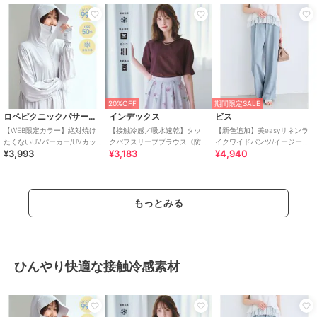
20%OFF
期間限定SALE
ロペピクニックパサージュ
インデックス
ビス
【WEB限定カラー】絶対焼け
【接触冷感／吸水速乾】タッ
【新色追加】美easyリネンラ
たくないUVパーカー/UVカッ
クパフスリーブブラウス《防
イクワイドパンツ/イージーケ
¥3,993
¥3,183
¥4,940
ト・接触冷感
シワ／洗濯機OK／XS～3L／
ア・接触冷感・セットアップ
8col》
対応
もっとみる
ひんやり快適な接触冷感素材