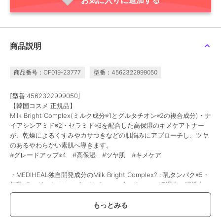
商品説明
商品番号：CF019-23777
型番：4562322999050
[型番:4562322999050]
【韓国コスメ 正規品】
Milk Bright Complex(ミルク成分※1とグルタチオン※2の複合成分)・ナ
イアシンアミド※2・セラミド※3を配合した高保湿のキメケアトナー
が、乾燥によるくすみやカサつきなどの肌悩みにアプローチし、ツヤ
のあるやわらかい素肌へ導きます。
#グレードアップ※4 #高保湿 #ツヤ肌 #キメケア
・MEDIHEAL独自開発成分のMilk Bright Complex?：乳タンパク※5・
初乳※5・グルタチオン※2のリポソーム化によって、保湿力・浸透力
※6アップ※4！
・高保湿・ツヤケア：3種のミルク成分※7・セラミド※3・ヒアルロン
酸※5・グルタチオン※2・ナイアシンアミド※2