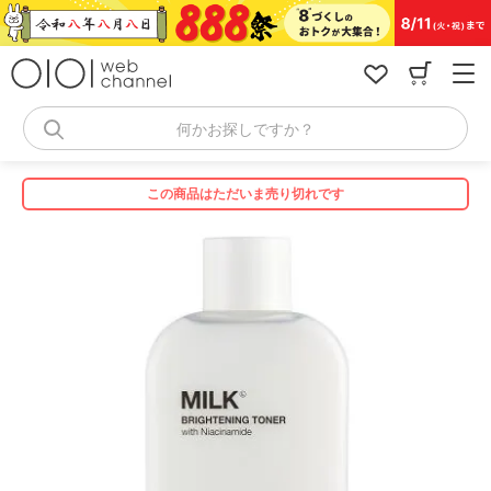
コ
ン
テ
ン
ツ
へ
何かお探しですか？
ス
キ
ッ
この商品はただいま売り切れです
プ