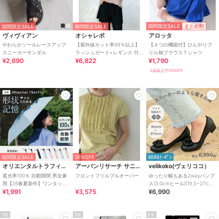
期間限定SALE
まとめ割
期間限定SALE
期間限定SALE
ヴィヴィアン
オシャレボ
アロッタ
やわらかソールレースアップ
【紫外線カット率99％以上】
【４つの機能付】ひんやりフ
スニーカーサンダル
ラッシュガード×レギンス 付
リル袖ブラウスＴシャツ
¥2,690
¥6,822
¥1,790
き タンキニ
3点以上で10%OFF
期間限定SALE
35%OFF
¥888ｸｰﾎﾟﾝ
オリエンタルトラフィック
アーバンリサーチ サニーレーベル
velikoko(ヴェリココ）
遮光率100％ 自動開閉 男女兼
フロントフリルプルオーバー
ゆったり幅もある2wayパンプ
用【26春夏新作】ワンタッチ
ス(3.0cmヒール)[19.5~27cm]
¥1,991
¥3,575
¥6,990
晴雨兼用 折りたたみ傘 /G-
ラクチンきれいシューズ
0601
PR
PR
PR