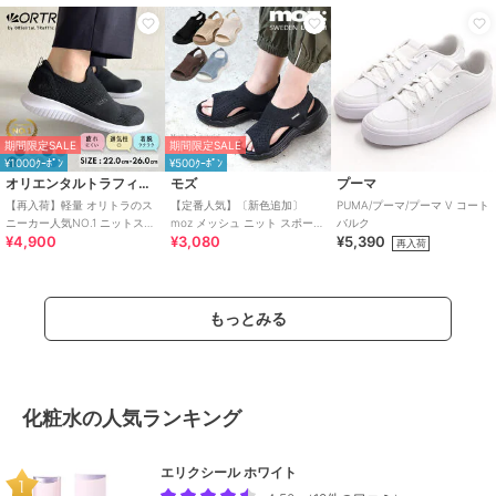
期間限定SALE
期間限定SALE
¥1000ｸｰﾎﾟﾝ
¥500ｸｰﾎﾟﾝ
オリエンタルトラフィック
モズ
プーマ
【再入荷】軽量 オリトラのス
【定番人気】〔新色追加〕
PUMA/プーマ/プーマ V コート
ニーカー人気NO.1 ニットスニ
moz メッシュ ニット スポーツ
バルク
¥4,900
¥3,080
¥5,390
ーカー スリッポン /3709
サンダル
再入荷
もっとみる
化粧水の人気ランキング
エリクシール ホワイト