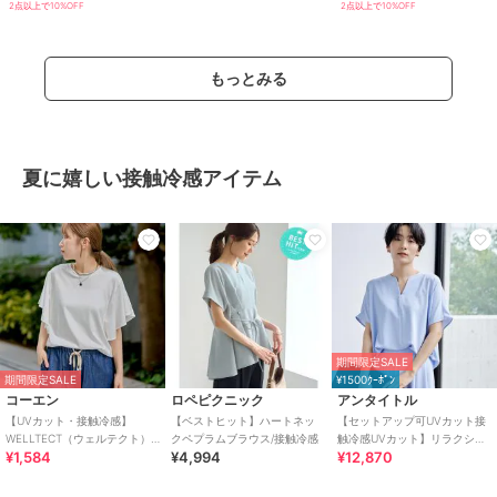
2点以上で10%OFF
2点以上で10%OFF
もっとみる
夏に嬉しい接触冷感アイテム
期間限定SALE
期間限定SALE
¥1500ｸｰﾎﾟﾝ
コーエン
ロペピクニック
アンタイトル
【UVカット・接触冷感】
【ベストヒット】ハートネッ
【セットアップ可UVカット接
WELLTECT（ウェルテクト）
クペプラムブラウス/接触冷感
触冷感UVカット】リラクシー
¥1,584
¥4,994
¥12,870
USAコットン フレアスリーブ
キーVネックブラウス
Tシャツ（イ