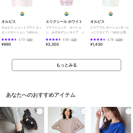
オルビス
エリクシール ホワイト
オルビス
オルビス ショットプラス エッ
ブライトニング ローショ
クリアフル ローションM（し
センスローション つめかえ用
ン みずみずしいタイプ ｃ
っとりタイプ）つめかえ用 医
150mL
ａ （つめかえ用）医薬部外
薬部外品
4.73
4.60
4.78
（
15件
）
（
15件
）
（
130件
）
品
¥990
¥3,300
¥1,430
もっとみる
あなたへのおすすめアイテム