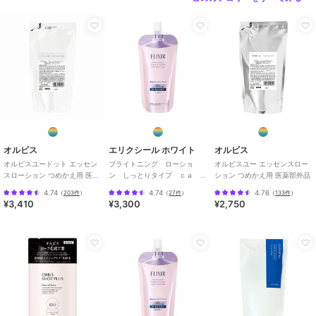
原産国
韓国
オルビス
エリクシール ホワイト
オルビス
オルビスユードット エッセン
ブライトニング ローショ
オルビスユー エッセンスロー
スローション つめかえ用 医薬
ン しっとりタイプ ｃａ
ション つめかえ用 医薬部外品
部外品
（つめかえ用）医薬部外品
4.74
4.74
4.76
（
203件
）
（
27件
）
（
133件
）
¥3,410
¥3,300
¥2,750