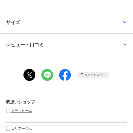
・マイルドな肌キメケア：AHA(乳酸)※2・PHA(ラクトビオン酸)※2・
LHA(カプリロイルサリチル酸)※2
・7つのフリー設計：人工香料・着色料・鉱物油・アルコール・パラ
ベン・フェノキシエタノール・BHT
サイズ
※1 乳タンパク、初乳(すべて保湿成分) ※2 配合目的：整肌 ※3 セラミ
ドNP(保湿成分) ※4 従来品比較 ※5 配合目的：保湿 ※6 角質層まで ※7
乳タンパク、初乳、乳酸桿菌/乳発酵液(すべて保湿成分)
レビュー・口コミ
【使い方】
洗顔後、コットンに化粧水を十分に含ませ、肌のキメに沿ってやさし
く拭き取り、軽く叩いて馴染ませます。
【成分】
水、ＢＧ、グリセリン、メドウフォーム油、ナイアシンアミド、ペン
チレングリコール、１，２－ヘキサンジオール、水添レシチン、オレ
イン酸ポリグリセリル－１０、ジステアリン酸ポリグリセリル－３メ
チルグルコース、パンテノール、キサンタンガム、エチルヘキシルグ
取扱いショップ
リセリン、ニオイテンジクアオイ花油、（アクリレーツ／アクリル酸
アルキル（Ｃ１０－３０））クロスポリマー、ベルガモット果実油、
フィチン酸Ｎａ、乳タンパク、β－グルカン、グレープフルーツ果皮
油、グルタチオン、初乳、トリ（カプリル酸／カプリン酸）グリセリ
ル、ビサボロール、カプリロイルサリチル酸、ラクトビオン酸、ヒア
ルロン酸Ｎａ、アルブチン、乳酸、ハマメリス水、トコフェロール、