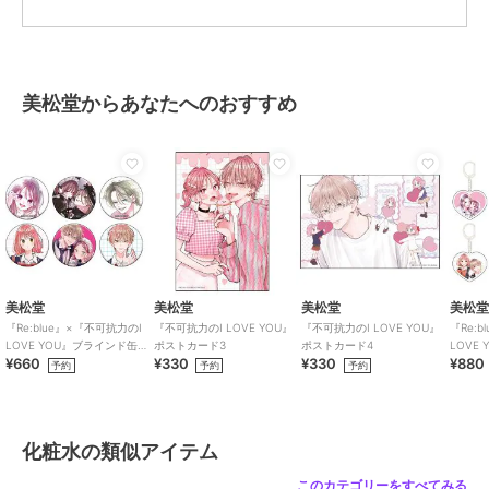
ツボクサエキス、セラミドＮＰ、乳酸桿菌／乳発酵液、スベリヒユエ
キス、セイヨウシロヤナギ樹皮エキス
この商品は、不良品のみ返品を承ります
美松堂からあなたへのおすすめ
ブランド
メディヒール
ショップ
メディヒール
／
コリアージュ
商品カテゴリ
スキンケア
／
化粧水
性別タイプ
レディース
スキンケア
／
化粧水
カラー
**
美松堂
美松堂
美松堂
美松
『Re:blue』×『不可抗力のI
『不可抗力のI LOVE YOU』
『不可抗力のI LOVE YOU』
『Re:
サイズ
362g
LOVE YOU』ブラインド缶バ
ポストカード3
ポストカード4
LOVE
¥660
¥330
¥330
¥880
ッジ（全6種）
リルキ
予約
予約
予約
特徴
スキンケア
保湿
/
韓国コスメ
/
しっとり
化粧水
化粧水の類似アイテム
保湿
/
韓国コスメ
/
しっとり
このカテゴリーをすべてみる