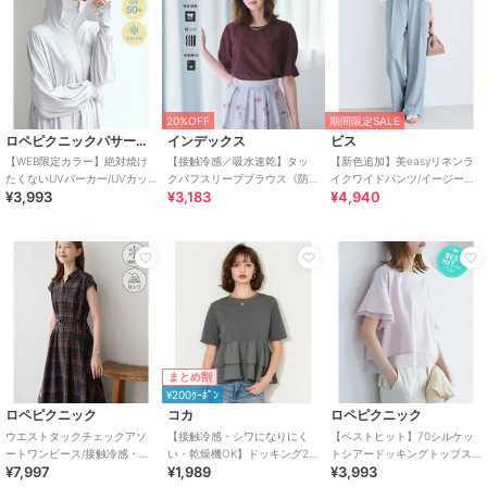
20%OFF
期間限定SALE
ロペピクニックパサージュ
インデックス
ビス
【WEB限定カラー】絶対焼け
【接触冷感／吸水速乾】タッ
【新色追加】美easyリネンラ
たくないUVパーカー/UVカッ
クパフスリーブブラウス《防
イクワイドパンツ/イージーケ
¥3,993
¥3,183
¥4,940
ト・接触冷感
シワ／洗濯機OK／XS～3L／
ア・接触冷感・セットアップ
8col》
対応
まとめ割
¥200ｸｰﾎﾟﾝ
ロペピクニック
コカ
ロペピクニック
ウエストタックチェックアソ
【接触冷感・シワになりにく
【ベストヒット】70シルケッ
ートワンピース/接触冷感・防
い・乾燥機OK】ドッキング2
トシアードッキングトップス/
¥7,997
¥1,989
¥3,993
シワ・リンクコーデ
段フリルTシャツ 全2色
着丈が選べる・UVカット・接