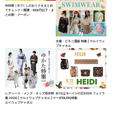
888祭｜8づくしのおトクをまとめ
てチェック！開運・888円以下・ま
とめ割・クーポン
水着・ビキニ通販 特集 | マルイウェ
ブチャネル
8/12は #ハイジの日2026 フェイラ
レディース・メンズ・キッズ浴衣特
ー(FEILER)特集
集 2026 | マルイウェブチャネル | マ
ルイウェブチャネル