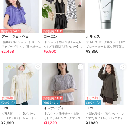
期間限定SALE
期間限定SALE
アー・ヴェ・ヴェ
コーエン
オルビス
【接触冷感/UVカット】サテン
【UVカット率90%以上/4点セ
オルビス リンクルブライトUV
ギャザーブラウス【吸水速乾/
ット/WEB限定/体型カバー】シ
プロテクター N 50g 医薬部外
¥2,458
¥5,500
¥3,850
イージーケア】
ュシュ付きアソートスイムウ
品（顔用日焼け止め）
エア（イン
まとめ割
まとめ割
期間限定SALE
¥200ｸｰﾎﾟﾝ
¥1888ｸｰﾎﾟﾝ
¥200ｸｰﾎﾟﾝ
コカ
インディヴィ
コカ
＼再入荷！！／【UVパーカ
【UVケア／吸汗速乾／着映
＼新色登場／【UVカット・シ
ー・UPF50＋】UVカットティ
え】フリルピンタックブラウ
ワになりにくい】バッグギャ
¥2,990
¥11,220
¥1,989
アードパーカー 全4色
ス
ザーUVパーカー 全4色