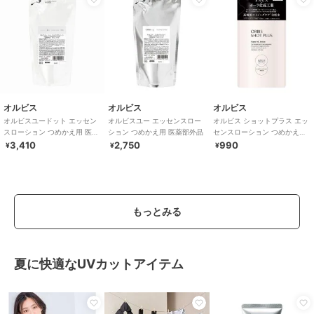
オルビス
オルビス
オルビス
オルビスユードット エッセン
オルビスユー エッセンスロー
オルビス ショットプラス エッ
スローション つめかえ用 医薬
ション つめかえ用 医薬部外品
センスローション つめかえ用
部外品
150mL
3,410
2,750
990
¥
¥
¥
もっとみる
夏に快適なUVカットアイテム