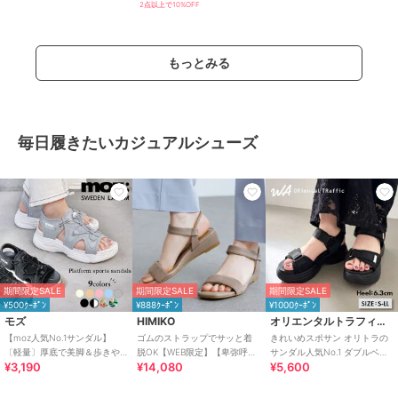
触冷感
2点以上で10%OFF
もっとみる
毎日履きたいカジュアルシューズ
期間限定SALE
期間限定SALE
期間限定SALE
¥500ｸｰﾎﾟﾝ
¥888ｸｰﾎﾟﾝ
¥1000ｸｰﾎﾟﾝ
モズ
HIMIKO
オリエンタルトラフィック
【moz人気No.1サンダル】
ゴムのストラップでサッと着
きれいめスポサン オリトラの
〔軽量〕厚底で美脚＆歩きや
脱OK【WEB限定】【卑弥呼
サンダル人気No.1 ダブルベル
¥3,190
¥14,080
¥5,600
すい！疲れにくいフィット感
26SS】ゴムストラップサンダ
ト スポーツサンダル /42207
のスポーツサンダル
ル/661250