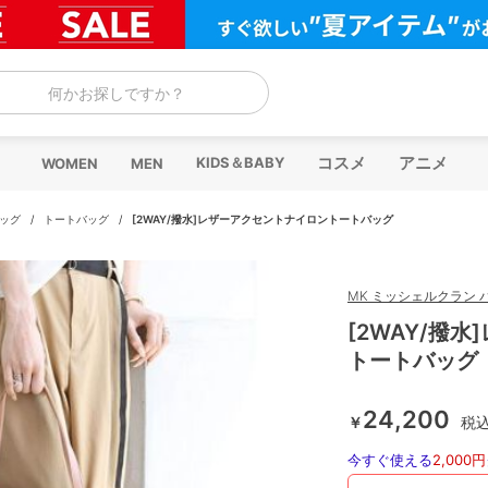
何かお探しですか？
コスメ
アニメ
KIDS＆BABY
WOMEN
MEN
ッグ
/
トートバッグ
/
[2WAY/撥水]レザーアクセントナイロントートバッグ
MK ミッシェルクラン 
[2WAY/撥
トートバッグ
24,200
￥
税
今すぐ使える
2,000円