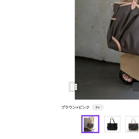
ブラウン×ピンク
F
×