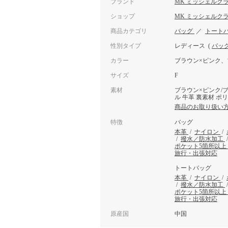
ブランド
MK ミッシェルク
ショップ
MK ミッシェルク
商品カテゴリ
バッグ
／
トート
性別タイプ
レディース
(
バッ
カラー
ブラウン×ピンク、
サイズ
F
素材
ブラウン×ピンク/
ル 牛革 裏素材 ポ
商品のお取り扱い
特徴
バッグ
本革
/
ナイロン
/
/
撥水／防水加工
ポケット5箇所以上
旅行・出張対応
トートバッグ
本革
/
ナイロン
/
/
撥水／防水加工
ポケット5箇所以上
旅行・出張対応
原産国
中国