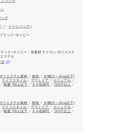
ラン バッグ
ラン
バッグ
グ
／
トートバッグ
)
ブラック×ネイビー
ブラック×ネイビー：表素材 ナイロン ポリエステ
リエステル
方法
ポリエステル素材
/
無地
/
大(幅31～45cm以下)
/
ライフスタイル
/
アウトドア
/
カジュアル
/
/
軽量 700ｇ以下
/
Ａ４収納可
/
2WAY以上
/
ポリエステル素材
/
無地
/
大(幅31～45cm以下)
/
ライフスタイル
/
アウトドア
/
カジュアル
/
/
軽量 700ｇ以下
/
Ａ４収納可
/
2WAY以上
/