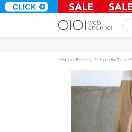
コ
ン
テ
ン
ツ
へ
ス
キ
ッ
プ
マルイウェブチャネル
/
MK ミッシェルクラン
/
バ