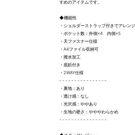
すめのアイテムです。
◆機能性
・ショルダーストラップ付きでアレン
・ポケット数：外側×4 内側×5
・天ファスナー仕様
・A4ファイル収納可
・撥水加工
・底鋲付き
・2WAY仕様
- - - - - - - - - - - - - - - -
・裏地：あり
・透け感：なし
・光沢感：ややあり
・生地の硬さ：やややわらかめ
- - - - - - - - - - - - - - - -