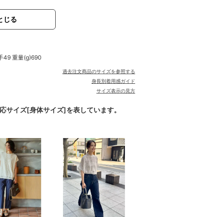
とじる
49 重量(g)690
過去注文商品のサイズを参照する
身長別着用感ガイド
サイズ表示の見方
対応サイズ[身体サイズ]を表しています。