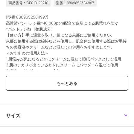
商品番号：CF019-20210
型番：8809652584997
[型番:8809652584997]
高濃縮パントテン酸*40,000ppm配合で皮脂による肌荒れを防ぐ
*パントテン酸（整肌成分）
【使い方】手に適量を取り、気になる患部にご使用ください。
患部に使用する際は綿棒などを使用し、肌全体に使用する際はお手持
ちの美容液やクリームなどと混ぜての併用をおすすめします。
＜おすすめの活用方法＞
1.肌悩みが気になるときにクリームに混ぜて睡眠パックとして活用
2.肌のテカリが出ているときにクリームにパウダーを混ぜて使用
3.綿棒にパウダーをつけて塗布
この商品は、不良品のみ返品を承ります
ブランド
ナンバーズイン
ショップ
ナンバーズイン
／
コリアージュ
サイズ
商品カテゴリ
スキンケア
／
その他スキンケア
性別タイプ
レディース
スキンケア
／
その他スキンケア