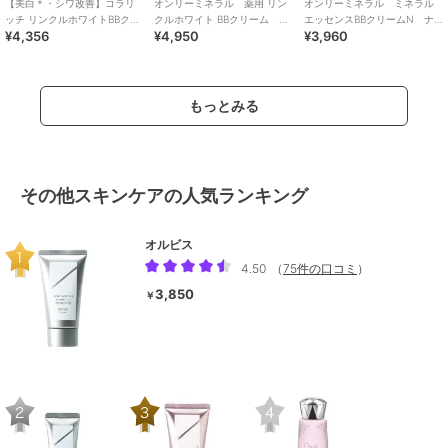
【美白＊・シワ改善】コラリ
オンリーミネラル 薬用 リン
オンリーミネラル ミネラル
ッチ リンクルホワイトBBクリ
クルホワイト BBクリーム オ
エッセンスBBクリームN ナ
¥4,356
¥4,950
¥3,960
ーム （医薬部外品）
ークル
チュラルベージュ
もっとみる
その他スキンケアの人気ランキング
オルビス
4.50
（
75件の口コミ
）
3,850
￥