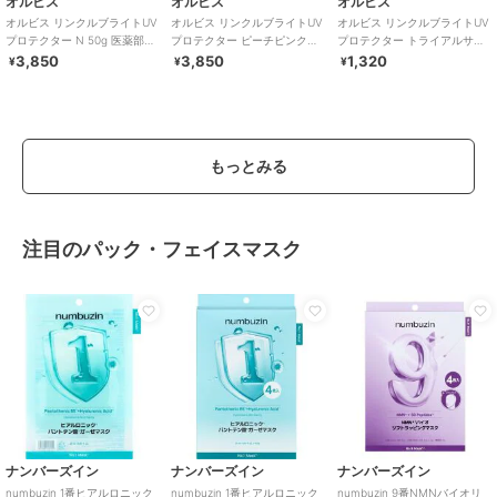
オルビス
オルビス
オルビス
オルビス リンクルブライトUV
オルビス リンクルブライトUV
オルビス リンクルブライトUV
プロテクター N 50g 医薬部外
プロテクター ピーチピンク
プロテクター トライアルサイ
品（顔用日焼け止め）
50g 医薬部外品 （顔用日焼け
ズ 15g 医薬部外品 （顔用日焼
3,850
3,850
1,320
¥
¥
¥
止め）
け止め）
もっとみる
注目のパック・フェイスマスク
ナンバーズイン
ナンバーズイン
ナンバーズイン
numbuzin 1番ヒアルロニック
numbuzin 1番ヒアルロニック
numbuzin 9番NMNバイオリ