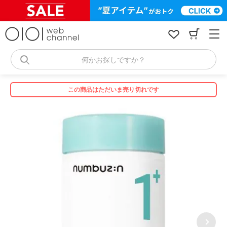
コ
ン
テ
ン
ツ
へ
何かお探しですか？
ス
キ
ッ
この商品はただいま売り切れです
プ