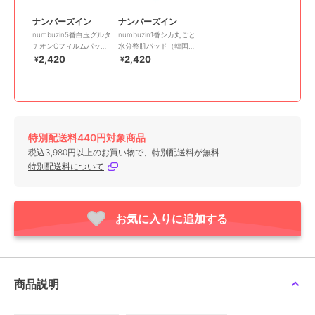
ナンバーズイン
ナンバーズイン
numbuzin5番白玉グルタ
numbuzin1番シカ丸ごと
チオンCフィルムパッド
水分整肌パッド（韓国コ
（韓国コスメ）
スメ）
2,420
2,420
¥
¥
特別配送料440円対象商品
税込3,980円以上のお買い物で、特別配送料が無料
特別配送料について
お気に入りに追加する
商品説明