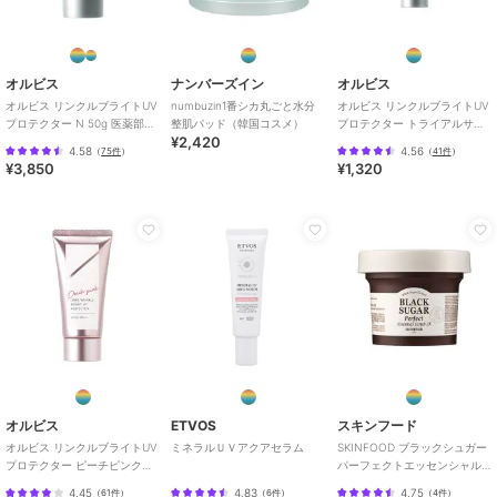
オルビス
ナンバーズイン
オルビス
オルビス リンクルブライトUV
numbuzin1番シカ丸ごと水分
オルビス リンクルブライトUV
プロテクター N 50g 医薬部外
整肌パッド（韓国コスメ）
プロテクター トライアルサイ
¥2,420
品（顔用日焼け止め）
ズ 15g 医薬部外品 （顔用日焼
4.58
4.56
（
75件
）
（
41件
）
け止め）
¥3,850
¥1,320
オルビス
ETVOS
スキンフード
オルビス リンクルブライトUV
ミネラルＵＶアクアセラム
SKINFOOD ブラックシュガー
プロテクター ピーチピンク
パーフェクトエッセンシャル
50g 医薬部外品 （顔用日焼け
スクラブ2X(韓国コスメ)
4.45
4.83
4.75
（
61件
）
（
6件
）
（
4件
）