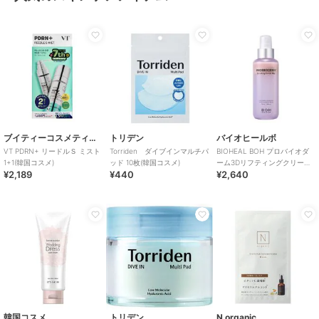
ブイティーコスメティクス
トリデン
バイオヒールボ
VT PDRN+ リードルＳ ミスト
Torriden ダイブインマルチパ
BIOHEAL BOH プロバイオダ
1+1(韓国コスメ)
ッド 10枚(韓国コスメ)
ーム3Dリフティングクリーム
¥2,189
¥440
¥2,640
ミスト(韓国コスメ)
韓国コスメ
トリデン
N organic