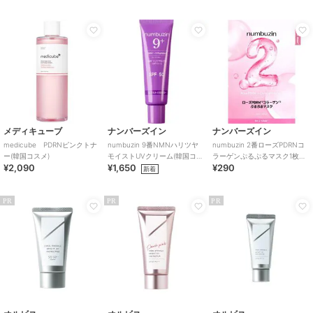
メディキューブ
ナンバーズイン
ナンバーズイン
medicube PDRNピンクトナ
numbuzin 9番NMNハリツヤ
numbuzin 2番ローズPDRNコ
ー(韓国コスメ)
モイストUVクリーム(韓国コス
ラーゲンぷるぷるマスク1枚入
¥2,090
¥1,650
¥290
メ)
り(韓国コスメ)
新着
PR
PR
PR