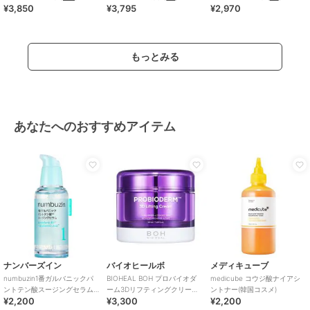
止め）
¥3,850
¥3,795
¥2,970
もっとみる
あなたへのおすすめアイテム
ナンバーズイン
バイオヒールボ
メディキューブ
numbuzin1番ガルバニックパ
BIOHEAL BOH プロバイオダ
medicube コウジ酸ナイアシ
ントテン酸スージングセラム
ーム3Dリフティングクリーム
ントナー(韓国コスメ)
¥2,200
¥3,300
¥2,200
（韓国コスメ）
(韓国コスメ)