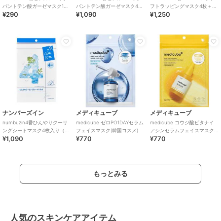
パントテン酸ガーゼマスク1枚
パントテン酸ガーゼマスク4枚
フトラッピングマスク4枚＋小
¥290
¥1,090
¥1,250
(韓国コスメ)
入り(韓国コスメ)
顔リフトバンド(韓国コスメ)
ナンバーズイン
メディキューブ
メディキューブ
numbuzin4番ひんやりクーリ
medicube ゼロPO1DAYセラム
medicube コウジ酸ビタナイ
ングシートマスク4枚入り（韓
フェイスマスク(韓国コスメ)
アシンセラムフェイスマスク
¥1,090
¥770
¥770
国コスメ）
(韓国コスメ)
もっとみる
人気のスキンケアアイテム