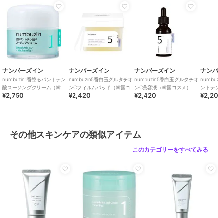
ナンバーズイン
ナンバーズイン
ナンバーズイン
ナン
numbuzin1番塗るパントテン
numbuzin5番白玉グルタチオ
numbuzin5番白玉グルタチオ
numb
酸スージングクリーム（韓国
ンCフィルムパッド（韓国コ
ンC美容液（韓国コスメ）
ントテ
¥2,750
¥2,420
¥2,420
¥2,2
コスメ）
スメ）
（韓国
その他スキンケアの類似アイテム
このカテゴリーをすべてみる