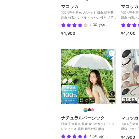
マコッカ
マコッカ
100％完全遮光 UVカット 日傘/晴雨兼
100％完全遮
用傘 竹製ハンドル タッセル付き 切替
用傘 竹製ハ
長傘
4.00
（
2件
）
¥4,900
¥4,400
ナチュラルベーシック
マコッカ
日傘 完全遮光 長傘 傘 UVカット100％
100％完全遮
レディース 花柄 耐風仕様 撥水
用傘 リボン
4.50
（
6件
）
¥4,900