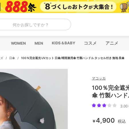
何かお探しですか？
コスメ
アニメ
KIDS＆BABY
WOMEN
MEN
ッズ
/
日傘
/
100％完全遮光 UVカット 日傘/晴雨兼用傘 竹製ハンドル タッセル付き 無地 長傘
マコッカ
100％完全遮
傘 竹製ハンド
3.00 
4,900
￥
税込