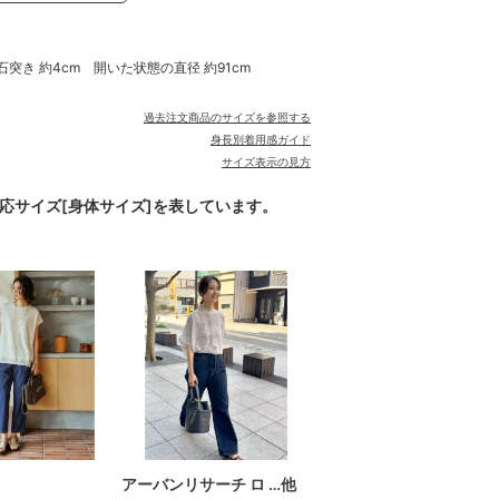
 石突き 約4cm 開いた状態の直径 約91cm
過去注文商品のサイズを参照する
身長別着用感ガイド
サイズ表示の見方
対応サイズ[身体サイズ]を表しています。
アーバンリサーチ ロ …他