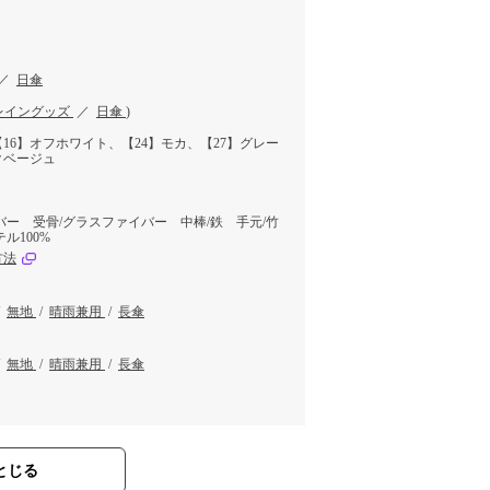
／
日傘
レイングッズ
／
日傘
)
【16】オフホワイト、【24】モカ、【27】グレー
クベージュ
バー 受骨/グラスファイバー 中棒/鉄 手元/竹
ル100%
方法
/
無地
/
晴雨兼用
/
長傘
/
無地
/
晴雨兼用
/
長傘
とじる