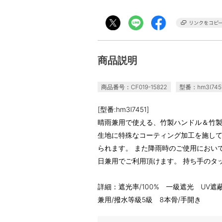
商品説明
商品番号：CF019-15822
型番：hm3l745
[型番:hm3l7451]
晴雨兼用で使える、竹製ハンドル＆竹製
生地に特殊なコーティング加工を施して
られます。 また降雨時のご使用におい
日兼用でご利用頂けます。 持ち手のタ
詳細：遮光率/100% 一級遮光 UV遮蔽
兼用/撥水等級5級 8本骨/手開き