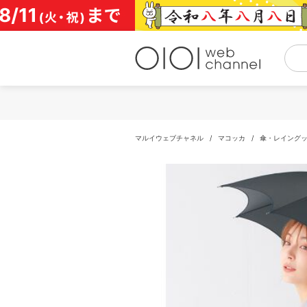
コ
ン
テ
ン
ツ
へ
ス
キ
ッ
プ
マルイウェブチャネル
/
マコッカ
/
傘・レイング