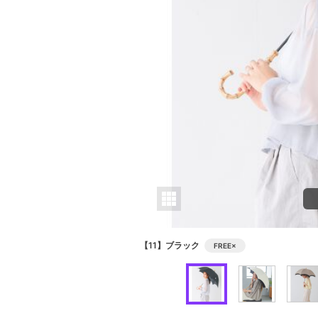
【11】ブラック
FREE
×