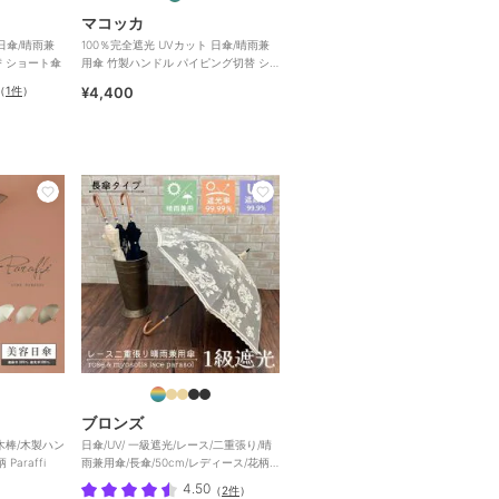
マコッカ
 日傘/晴雨兼
100％完全遮光 UVカット 日傘/晴雨兼
替 ショート傘
用傘 竹製ハンドル パイピング切替 シ
ョート傘
（
1件
）
¥4,400
ブロンズ
 木棒/木製ハン
日傘/UV/ 一級遮光/レース/二重張り/晴
araffi
雨兼用傘/長傘/50cm/レディース/花柄/
遮光
4.50
（
2件
）