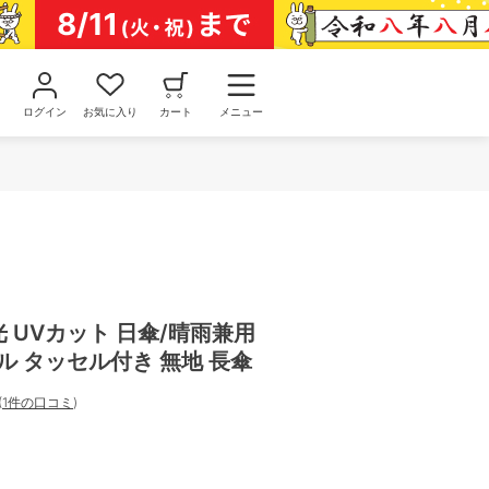
ログイン
お気に入り
カート
メニュー
光 UVカット 日傘/晴雨兼用
ル タッセル付き 無地 長傘
(
1件の口コミ
)