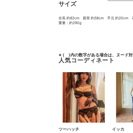
サイズ
全長 約82cm 親骨 約58cm 手元 約20cm
重量：約290g
※ ( )内の数字がある場合は、ヌード
人気コーディネート
ツーハッチ
イッカ