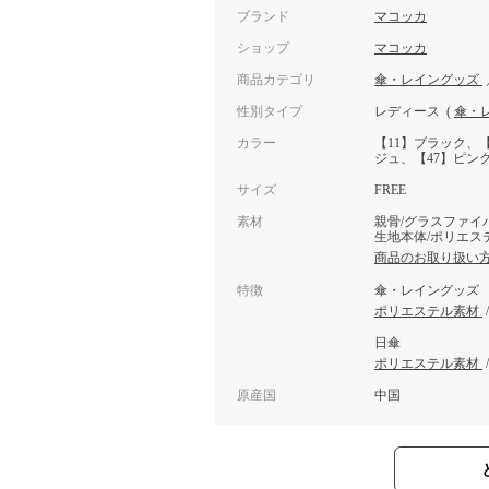
ブランド
マコッカ
ショップ
マコッカ
商品カテゴリ
傘・レイングッズ
性別タイプ
レディース
(
傘・
カラー
【11】ブラック、
ジュ、【47】ピン
サイズ
FREE
素材
親骨/グラスファイ
生地本体/ポリエステ
商品のお取り扱い
特徴
傘・レイングッズ
ポリエステル素材
日傘
ポリエステル素材
原産国
中国