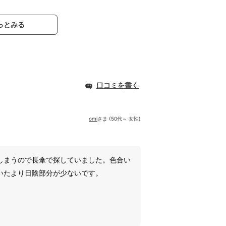
っとみる
口コミを書く
omi
さま (50代～ 女性)
しまうので長傘で探していました。色合い
いたより日陰部分が少ないです。