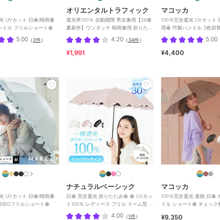
オリエンタルトラフィック
マコッカ
光 UVカット 日傘/晴雨兼
遮光率100％ 自動開閉 男女兼用【26春
100％完全遮光 UVカット
ンドル フリルショート傘
夏新作】ワンタッチ 晴雨兼用 折りたた
用傘 竹製ハンドル 3色切
み傘 /G-0601
5.00
4.20
5.00
（
2件
）
（
34件
）
¥1,991
¥4,400
ナチュラルベーシック
マコッカ
光 UVカット 日傘/晴雨兼
日傘 完全遮光 折りたたみ傘 傘 UVカッ
100％完全遮光 遮熱 日傘
付BIGフリルショート傘
ト100％ レディース フリル ドーム型 耐
ドル ショート傘 チェック柄 P
風仕様 撥水
4.00
（
1件
）
¥9,350