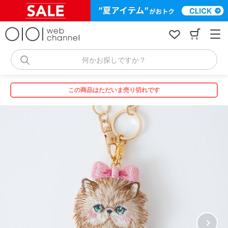
コ
ン
テ
ン
ツ
へ
何かお探しですか？
ス
キ
ッ
この商品はただいま売り切れです
プ