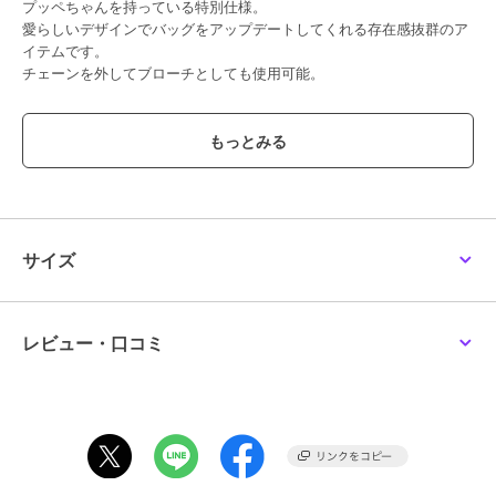
プッペちゃんを持っている特別仕様。
んこ/バッグチャーム
愛らしいデザインでバッグをアップデートしてくれる存在感抜群のア
8,800
¥
イテムです。
チェーンを外してブローチとしても使用可能。
【刺繍ブローチについて】
華やかさに思わず心を奪われる立体的ブローチ。
独自技術と職人の緻密な計算で立体的に仕上げられた、みんなに愛さ
れるブローチです。
立体刺繍は、正面だけでなく、角度が変わるとその表情も変わりま
す。
刺繍ならではの糸の織り成すニュアンスを大切に、繊細さや手作り感
サイズ
のある楽しさ、ボリュームなど表現にこだわっています。
パーツを接着剤で貼り付けたブローチとは違い、刺繍を駆使した滑ら
かな凹凸と、刺繍ならではの軽さも魅力です。
日本の熟練職人だけが実現できる繊細な芸術です。
レビュー・口コミ
立体刺繍ブローチは、企画・生産・検品までを一括して国内にて行っ
ています。
【お取り扱い等について】
・取り扱いについては、商品についている品質表示でご確認くださ