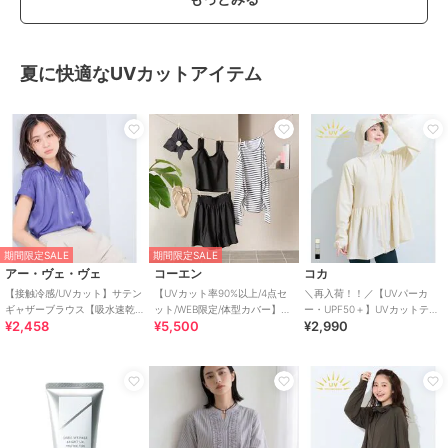
夏に快適なUVカットアイテム
期間限定SALE
期間限定SALE
アー・ヴェ・ヴェ
コーエン
コカ
【接触冷感/UVカット】サテン
【UVカット率90%以上/4点セ
＼再入荷！！／【UVパーカ
ギャザーブラウス【吸水速乾/
ット/WEB限定/体型カバー】シ
ー・UPF50＋】UVカットティ
¥2,458
¥5,500
¥2,990
イージーケア】
ュシュ付きアソートスイムウ
アードパーカー 全4色
エア（イン