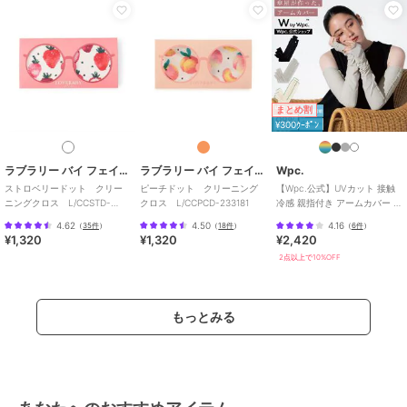
まとめ割
¥300ｸｰﾎﾟﾝ
ラブラリー バイ フェイラー
ラブラリー バイ フェイラー
Wpc.
ストロベリードット クリー
ピーチドット クリーニング
【Wpc.公式】UVカット 接触
ニングクロス L/CCSTD-
クロス L/CCPCD-233181
冷感 親指付き アームカバー ロ
223062
ング丈 おしゃれ レディース
4.62
4.50
4.16
（
35件
）
（
18件
）
（
6件
）
¥1,320
¥1,320
¥2,420
2点以上で10%OFF
もっとみる