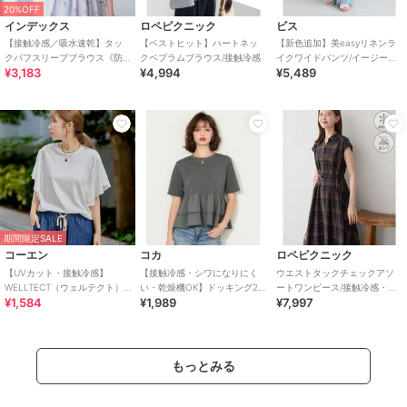
20%OFF
インデックス
ロペピクニック
ビス
【接触冷感／吸水速乾】タッ
【ベストヒット】ハートネッ
【新色追加】美easyリネンラ
クパフスリーブブラウス《防
クペプラムブラウス/接触冷感
イクワイドパンツ/イージーケ
¥3,183
¥4,994
¥5,489
シワ／洗濯機OK／XS～3L／
ア・接触冷感・セットアップ
8col》
対応
期間限定SALE
コーエン
コカ
ロペピクニック
【UVカット・接触冷感】
【接触冷感・シワになりにく
ウエストタックチェックアソ
WELLTECT（ウェルテクト）
い・乾燥機OK】ドッキング2
ートワンピース/接触冷感・防
¥1,584
¥1,989
¥7,997
USAコットン フレアスリーブ
段フリルTシャツ 全2色
シワ・リンクコーデ
Tシャツ（イ
もっとみる