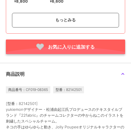
ーム
8,800
6,600
¥
¥
もっとみる
お気に入りに追加する
¥888ｸｰﾎﾟﾝ
¥888ｸｰﾎﾟﾝ
¥888ｸｰﾎﾟﾝ
ジョリープッペ
ジョリープッペ
ジョリープッペ
【3WAY】リボン刺繍ブ
プッペちゃんブローチ
トイプードルブローチ
ローチ
6,820
6,600
¥
¥
9,900
¥
商品説明
商品番号：CF019-08365
型番：82142501
[型番：82142501]
yukiemonデザイナー・松浦由起江氏プロデュースのテキスタイルブ
ランド『22fabric』のチャームコレクターの中からねこのイラストを
¥888ｸｰﾎﾟﾝ
刺繍したスペシャルチャーム。
ジョリープッペ
ネコの手はゆらゆらと動き、Jolly Poupeeオリジナルキャラクターの
【22fabric】うるうるわ