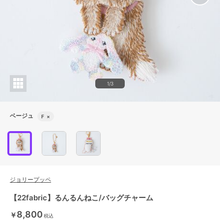
1/3
ベージュ
F
×
ジョリープッペ
【22fabric】るんるんねこ/バッグチャーム
8,800
￥
税込