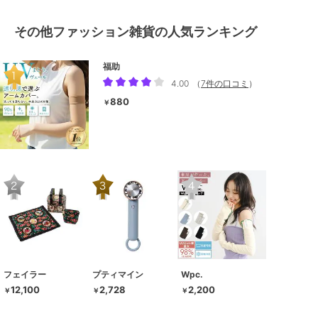
その他ファッション雑貨の人気ランキング
福助
4.00
（
7件の口コミ
）
880
￥
フェイラー
プティマイン
Wpc.
12,100
2,728
2,200
￥
￥
￥