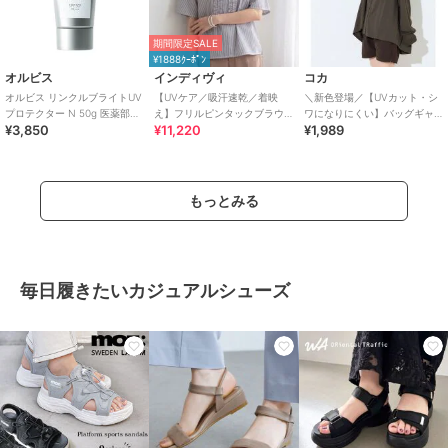
期間限定SALE
¥1888ｸｰﾎﾟﾝ
オルビス
インディヴィ
コカ
オルビス リンクルブライトUV
【UVケア／吸汗速乾／着映
＼新色登場／【UVカット・シ
プロテクター N 50g 医薬部外
え】フリルピンタックブラウ
ワになりにくい】バッグギャ
¥3,850
¥11,220
¥1,989
品（顔用日焼け止め）
ス
ザーUVパーカー 全4色
もっとみる
毎日履きたいカジュアルシューズ