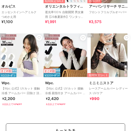
期間限定SALE
35%OFF
オルビス
オリエンタルトラフィック
アーバンリサーチ サニーレーベル
エッセンスインヘアミルク
遮光率100％ 自動開閉 男女兼
フロントフリルプルオーバー
つめかえ用
用【26春夏新作】ワンタッチ
¥1,100
¥1,991
¥3,575
晴雨兼用 折りたたみ傘 /G-
0601
PR
PR
PR
まとめ割
まとめ割
期間限定SALE
¥300ｸｰﾎﾟﾝ
¥300ｸｰﾎﾟﾝ
Wpc.
Wpc.
ミニミニストア
【Wpc.公式】UVカット 接触
【Wpc.公式】UVカット 接触
レースアームカバー レディー
冷感 アームカバー 日除け 涼し
冷感 親指付き アームカバー ロ
ス UVケア
い ロング丈 おしゃれ レディー
ング丈 おしゃれ レディース
2,200
2,420
990
¥
¥
¥
ス
2点以上で10%OFF
2点以上で10%OFF
もっとみる