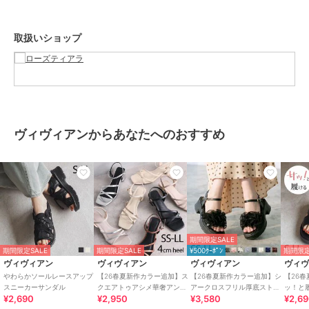
い。
・照明の関係により、実際と色味が違って見える場合があります。ま
取扱いショップ
たパソコン・スマートフォンなどの環境により、製品と画像のカラー
が若干異なる場合もございます
・商品画像はサンプルのため、色味やサイズ、プリント位置、仕様な
どに変更がある場合がございますので、予めご了承ください。
【Jolly Poupee / ジョリープッペ】
ヴィヴィアンからあなたへのおすすめ
ここにしかない、
“ かわいい ”がコンセプト
かわいいを楽しむ、個性的なお洋服や小物。
小さなころ、大好きなぬいぐるみを抱きしめていたように
いつでもいっしょにいたい、目の届くところにいてほしい。
癒され、安心できる、かわいいお洋服を提案。
期間限定SALE
期間限定SALE
期間限定SALE
¥500ｸｰﾎﾟﾝ
期間限定
ヴィヴィアン
ヴィヴィアン
ヴィヴィアン
ヴィ
ブランド
ジョリープッペ
やわらかソールレースアップ
【26春夏新作カラー追加】ス
【26春夏新作カラー追加】シ
【26
スニーカーサンダル
クエアトゥアシメ華奢アンク
アークロスフリル厚底ストラ
ッ！と
ショップ
ローズティアラ
¥2,690
¥2,950
¥3,580
¥2,6
ルストラップサンダル
ップサンダル
トクロ
商品カテゴリ
ファッション雑貨
／
その他ファ