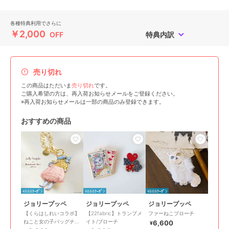
各種特典利用でさらに
￥2,000
OFF
特典内訳
売り切れ
この商品はただいま
売り切れ
です。
ご購入希望の方は、再入荷お知らせメールをご登録ください。
※再入荷お知らせメールは一部の商品のみ登録できます。
おすすめの商品
¥888ｸｰﾎﾟﾝ
¥888ｸｰﾎﾟﾝ
¥888ｸｰﾎﾟﾝ
ジョリープッペ
ジョリープッペ
ジョリープッペ
【くらはしれいコラボ】
【22fabric】トランプメ
ファーねこブローチ
ねこと女の子バッグチャ
イト/ブローチ
6,600
¥