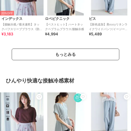
20%OFF
インデックス
ロペピクニック
ビス
【接触冷感／吸水速乾】タッ
【ベストヒット】ハートネッ
【新色追加】美easyリネンラ
クパフスリーブブラウス《防
クペプラムブラウス/接触冷感
イクワイドパンツ/イージーケ
¥3,183
¥4,994
¥5,489
シワ／洗濯機OK／XS～3L／
ア・接触冷感・セットアップ
8col》
対応
もっとみる
ひんやり快適な接触冷感素材