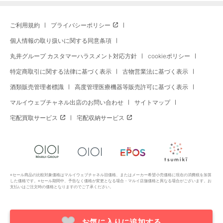
ご利用規約
プライバシーポリシー
個人情報の取り扱いに関する同意条項
丸井グループ カスタマーハラスメント対応方針
cookieポリシー
特定商取引に関する法律に基づく表示
古物営業法に基づく表示
酒類販売管理者標識
高度管理医療機器等販売許可に基づく表示
マルイウェブチャネル出店のお問い合わせ
サイトマップ
宅配買取サービス
宅配収納サービス
※セール商品の比較対象価格はマルイウェブチャネル旧価格、またはメーカー希望小売価格に現在の消費税を加算
した価格です。※セール期間中、予告なく価格が変更となる場合・マルイ店舗価格と異なる場合がございます。お
支払いはご注文時の価格となりますのでご了承ください。
お気に入りに追加する
Copyright All Rights Reserved. MARUI Co., Ltd