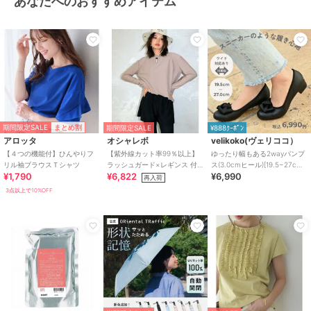
あなたへのおすすめアイテム
期間限定SALE
まとめ割
期間限定SALE
¥888ｸｰﾎﾟﾝ
アロッタ
オシャレボ
velikoko(ヴェリココ）
【４つの機能付】ひんやりフ
【紫外線カット率99％以上】
ゆったり幅もある2wayパンプ
リル袖ブラウスＴシャツ
ラッシュガード×レギンス 付
ス(3.0cmヒール)[19.5~27cm]
¥1,790
¥6,822
¥6,990
き タンキニ
ラクチンきれいシューズ
再入荷
3点以上で10%OFF