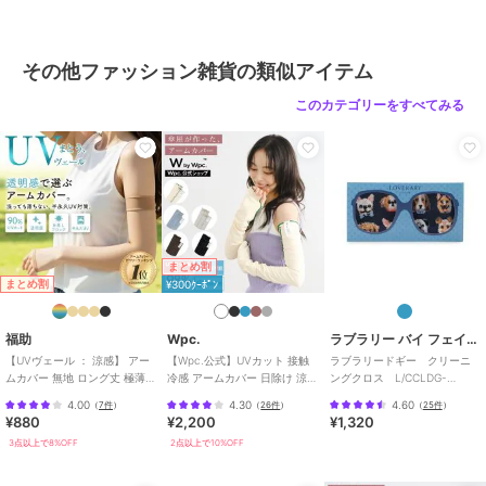
ッション雑貨
性別タイプ
レディース
その他ファッション雑貨の類似アイテム
ファッション雑貨
／
その他ファ
ッション雑貨
このカテゴリーをすべてみる
カラー
ベージュ
サイズ
F
素材
糸...レーヨン キュプラ基布
（紗）...ポリエステル生地...ポリ
エステルウレタン...ポリエステル
接着糊...酢酸ビニール樹脂造花ﾋピ
まとめ割
ン/丸カン...真鍮 ニッケル
まとめ割
¥300ｸｰﾎﾟﾝ
商品のお取り扱い方法
福助
Wpc.
ラブラリー バイ フェイラー
原産国
日本
【UVヴェール ： 涼感】 アー
【Wpc.公式】UVカット 接触
ラブラリードギー クリーニ
ムカバー 無地 ロング丈 極薄ス
冷感 アームカバー 日除け 涼し
ングクロス L/CCLDG-
トッキング素材 涼感 伝線しに
い ロング丈 おしゃれ レディー
233181
4.00
4.30
4.60
（
7件
）
（
26件
）
（
25件
）
くい
ス
¥880
¥2,200
¥1,320
3点以上で8%OFF
2点以上で10%OFF