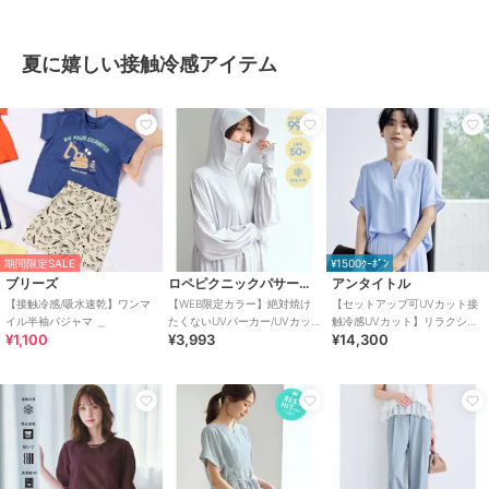
夏に嬉しい接触冷感アイテム
期間限定SALE
¥1500ｸｰﾎﾟﾝ
ブリーズ
ロペピクニックパサージュ
アンタイトル
【接触冷感/吸水速乾】ワンマ
【WEB限定カラー】絶対焼け
【セットアップ可UVカット接
イル半袖パジャマ ＿
たくないUVパーカー/UVカッ
触冷感UVカット】リラクシー
¥1,100
¥3,993
¥14,300
ト・接触冷感
キーVネックブラウス