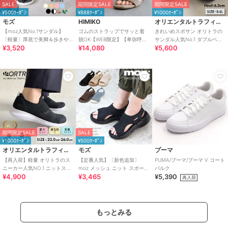
SALE
期間限定SALE
期間限定SALE
¥500ｸｰﾎﾟﾝ
¥888ｸｰﾎﾟﾝ
¥1000ｸｰﾎﾟﾝ
モズ
HIMIKO
オリエンタルトラフィック
【moz人気No.1サンダル】
ゴムのストラップでサッと着
きれいめスポサン オリトラの
〔軽量〕厚底で美脚＆歩きや
脱OK【WEB限定】【卑弥呼
サンダル人気No.1 ダブルベル
¥3,520
¥14,080
¥5,600
すい！疲れにくいフィット感
26SS】ゴムストラップサンダ
ト スポーツサンダル /42207
のスポーツサンダル
ル/661250
期間限定SALE
SALE
¥1000ｸｰﾎﾟﾝ
¥500ｸｰﾎﾟﾝ
オリエンタルトラフィック
モズ
プーマ
【再入荷】軽量 オリトラのス
【定番人気】〔新色追加〕
PUMA/プーマ/プーマ V コート
ニーカー人気NO.1 ニットスニ
moz メッシュ ニット スポーツ
バルク
¥4,900
¥3,465
¥5,390
ーカー スリッポン /3709
サンダル
再入荷
もっとみる