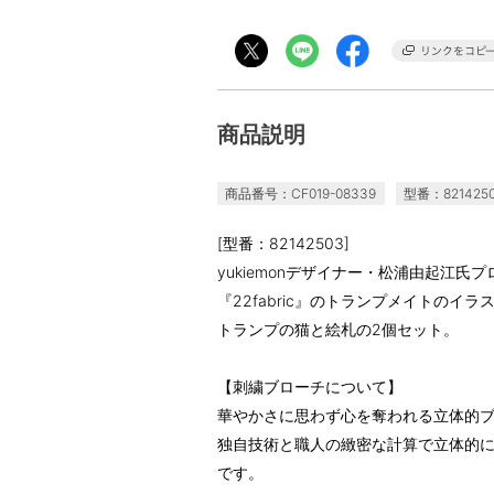
商品説明
商品番号：CF019-08339
型番：821425
[型番：82142503]
yukiemonデザイナー・松浦由起江
『22fabric』のトランプメイトのイ
トランプの猫と絵札の2個セット。
【刺繍ブローチについて】
華やかさに思わず心を奪われる立体的
独自技術と職人の緻密な計算で立体的
です。