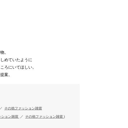
小物。
きしめていたように
ところにいてほしい。
を提案。
／
その他ファッション雑貨
ッション雑貨
／
その他ファッション雑貨
)