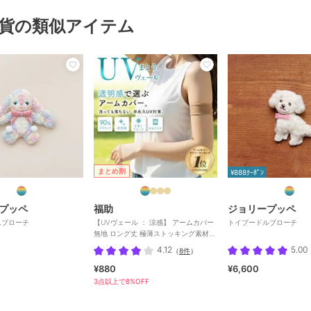
貨の類似アイテム
まとめ割
¥888ｸｰﾎﾟﾝ
プッペ
福助
ジョリープッペ
んブローチ
【UVヴェール ： 涼感】 アームカバー
トイプードルブローチ
無地 ロング丈 極薄ストッキング素材
涼感 伝線しにくい
4.12
5.00
（
8件
）
¥880
¥6,600
3点以上で8%OFF