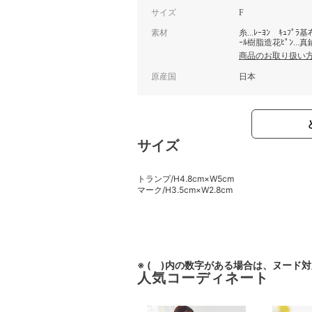
サイズ
F
素材
糸...ﾚｰﾖﾝ ｷｭﾌﾟﾗ基
ｰﾙ樹脂造花ﾋﾟﾝ...真鍮 
商品のお取り扱い
原産国
日本
サイズ
トランプ/H4.8cm×W5cm
マーク/H3.5cm×W2.8cm
※ ( )内の数字がある場合は、ヌード
人気コーディネート