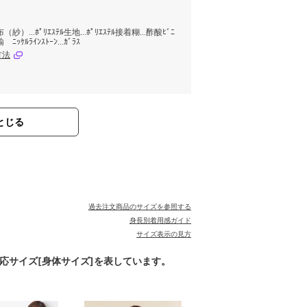
布（紗）...ﾎﾟﾘｴｽﾃﾙ生地...ﾎﾟﾘｴｽﾃﾙ接着糊...酢酸ﾋﾞﾆ
ﾆｯｹﾙﾗｲﾝｽﾄｰﾝ...ｶﾞﾗｽ
方法
とじる
過去注文商品のサイズを参照する
身長別着用感ガイド
サイズ表示の見方
対応サイズ[身体サイズ]を表しています。