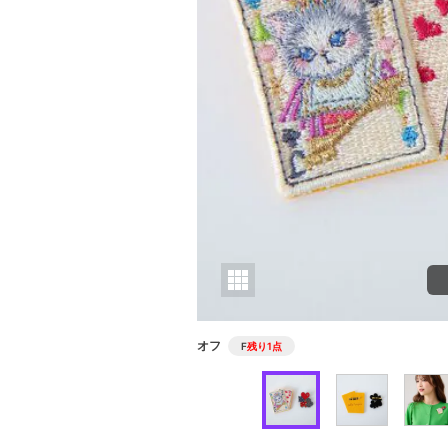
オフ
F
残り1点