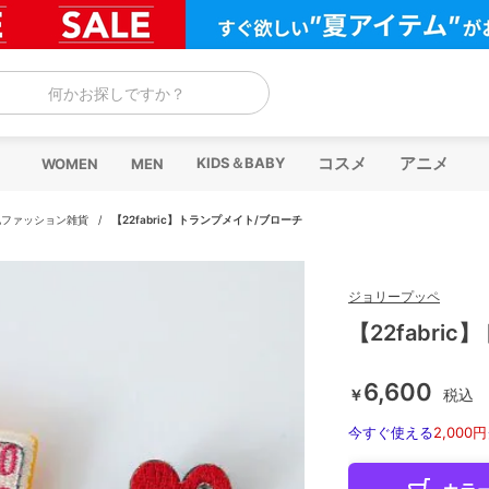
何かお探しですか？
コスメ
アニメ
KIDS＆BABY
WOMEN
MEN
他ファッション雑貨
/
【22fabric】トランプメイト/ブローチ
ジョリープッペ
【22fabri
6,600
￥
税込
今すぐ使える
2,000円