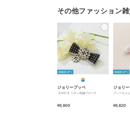
その他ファッション雑
¥888ｸｰﾎﾟﾝ
¥888ｸｰﾎﾟﾝ
ジョリープッペ
ジョリー
【3WAY】リボン刺繍ブローチ
プッペちゃ
¥9,900
¥6,820