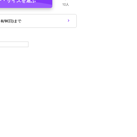
ー・サイズを選ぶ
12人
象
8/9(日)まで