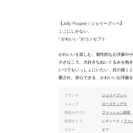
【Jolly Poupee / ジョリープッペ】
ここにしかない、
“ かわいい ”がコンセプト
かわいいを楽しむ、個性的なお洋服や
小さなころ、大好きなぬいぐるみを抱
いつでもいっしょにいたい、目の届く
癒され、安心できる、かわいいお洋服
ブランド
ジョリープッペ
ショップ
ローズティアラ
商品カテゴリ
ファッション雑貨
性別タイプ
レディース
(
ファ
カラー
オフ