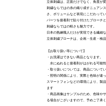
立体刺繍は、正面だけでなく、角度が
刺繍ならではの糸の織り成すニュアン
さ、ボリュームなど表現にこだわって
パーツを接着剤で貼り付けたブローチ
刺繍ならではの軽さも魅力です。
日本の熟練職人だけが実現できる繊細
立体刺繍ブローチは、企画・生産・検
【お取り扱い等について】
・お洗濯はできない商品となります。
水にぬれると接着剤がはがれる可能性
・取り扱いについては、商品について
・照明の関係により、実際と色味が違
スマートフォンなどの環境により、製
ます
・商品画像はサンプルのため、色味や
る場合がございますので、予めご了承