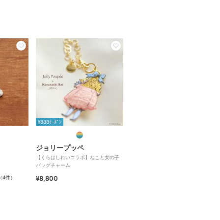
¥888ｸｰﾎﾟﾝ
ジョリープッペ
【くらはしれいコラボ】ねこと女の子
バッグチャーム
（
4件
）
¥8,800