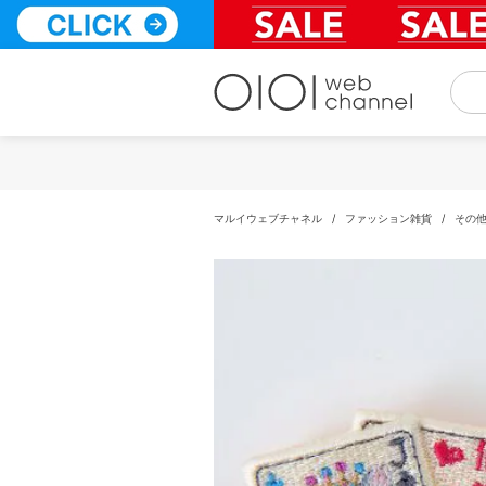
コ
ン
テ
ン
ツ
へ
ス
キ
ッ
プ
マルイウェブチャネル
/
ファッション雑貨
/
その