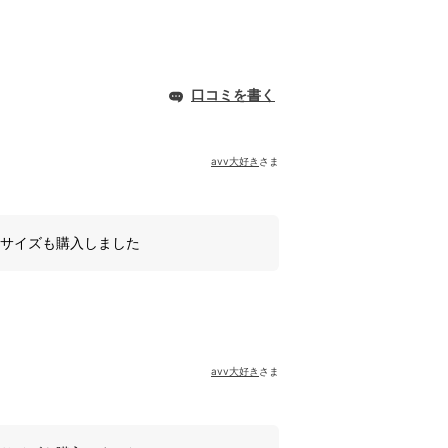
口コミを書く
avv大好き
さま
Mサイズも購入しました
avv大好き
さま