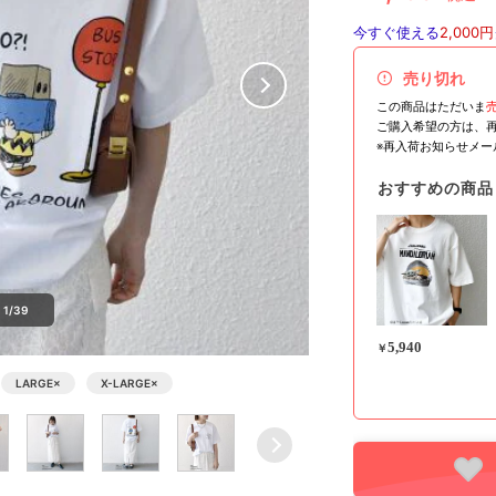
今すぐ使える
2,000円
売り切れ
この商品はただいま
ご購入希望の方は、
※再入荷お知らせメ
おすすめの商品
1/39
5,940
￥
LARGE
×
X-LARGE
×