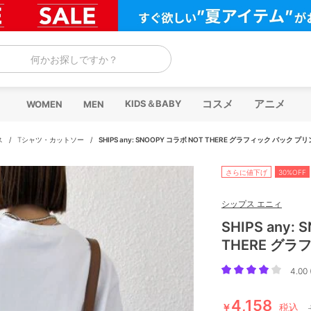
何かお探しですか？
コスメ
アニメ
KIDS＆BABY
WOMEN
MEN
ス
/
Tシャツ・カットソー
/
SHIPS any: SNOOPY コラボ NOT THERE グラフィック バック プ
さらに値下げ
30%OFF
シップス エニィ
SHIPS any:
THERE グラ
4.00 
4,158
￥
税込