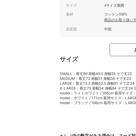
サイズ
4サイズ展開
素材
コットン100%
商品のお取り扱い
原産国
中国
サイズ
SMALL：着丈69 肩幅49.5 身幅55 そで丈22
MEDIUM：着丈72 肩幅51 身幅58 そで丈23
LARGE：着丈73.5 肩幅52.5 身幅61 そで丈24
X-LARGE：着丈75 肩幅54 身幅64 そで丈24.5
model：ライトホワイト / 166cm 着用サイズ：
model：ホワイト / 171cm 着用サイズ：LARG
model：ブラック / 166cm 着用サイズ：LARG
※ ( )内の数字がある場合は、ヌード