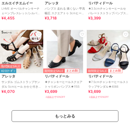
エルエイチエムイー
アレッタ
リバティドール
LHME オーバルチャンキーチ
パンプス 走れる 痛くない 甲高
★3.5cmチャンキーヒールセ
ェーンブレスレット/シルバー/
幅広 スクエアトゥ 3cmヒール
パレートストラップパンプス
¥4,455
¥3,718
¥3,399
サージカルステンレス 金属ア
チャンキーヒール 26秋冬新作
★5391
レルギー対応
期間限定SALE
期間限定SALE
期間限定SALE
まとめ割
まとめ割
¥200ｸｰﾎﾟﾝ
アレッタ
リバティドール
リバティドール
サンダル ゴムストラップサン
★チャンキーヒールスクエア
★7.5cmチャンキーヒールスト
ダル 5cmヒール かかと付き
トゥリボンパンプス★1155
ラップサンダル★4066
¥4,070
¥3,699
¥3,699
グルカサンダル チャンキーヒ
ール
2点以上で10%OFF
2点以上で10%OFF
もっとみる