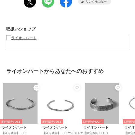
サージカルステンレス“316L”
サージカルステンレスは肌に優しく、デイリーユースにぴったりな素
材。
取扱いショップ
金属アレルギーの方でも使用していただけるので、自分用だけでなく
プレゼントとしても安心してお選びいただけます。
水や汗にも強く錆びにくく、変色もしにくいのでお手入れの手間もほ
とんどかかりません。
海や温泉などのシーンで気にせず着けることができるタフな素材。
非常に硬い金属なのでキズが付きづらいのも特徴です。
ライオンハートからあなたへのおすすめ
※負荷をかけすぎると破損の恐れがございます。一度折れてしまった
り、ヒビがはいってしまうと修理が出来ませんのでご注意下さいま
せ。
※故障・変色・紛失の原因となりますので入浴や海水浴等、水場での
ご使用は出来るだけお控えください。
※撮影環境やスマートフォン・パソコンなどのモニター環境により、
画面上と実物の色味が異なって見える場合がございます。
※金属アレルギーに強い素材ですが、アレルギー反応の原因は様々な
為、100%反応しないことをお約束できません。予めご了承くださ
期間限定SALE
期間限定SALE
期間限定SALE
期間限定
い。
ライオンハート
ライオンハート
ライオンハート
ライ
【限定展開】LH-1
【限定展開】LH-1 ツイストエ
【限定展開】LH-1
【限定展