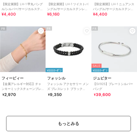
【限定展開】LH-1 甲丸バング
【限定展開】LH-1 ツイストバ
【限定展開】LH-1 ニュアンス
ル/シルバー/サージカルステン
ングル/サージカルステンレス
バングル/サージカルステンレ
¥4,400
¥6,160
¥4,400
レス 金属アレルギー対応
金属アレルギー対応
ス 金属アレルギー対応
PR
PR
PR
SALE
¥888ｸｰﾎﾟﾝ
¥888ｸｰﾎﾟﾝ
フィービィー
フォッシル
ジュピター
【金属アレルギー対応】チャ
フォッシル アクセサリー メン
【SV925】プレートシルバー
ンキーミックスチェーンブレ
ズ ブレスレット ブラック
バング
スレット ゴールド/サージカ
JF02763040
2,970
9,350
39,600
¥
¥
¥
ルステンレス
もっとみる