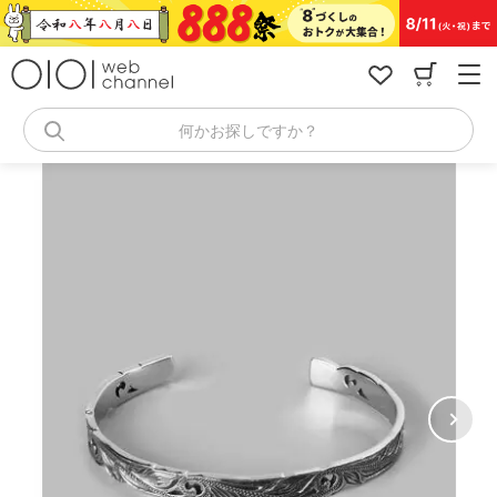
コ
ン
テ
ン
ツ
へ
何かお探しですか？
ス
キ
ッ
プ