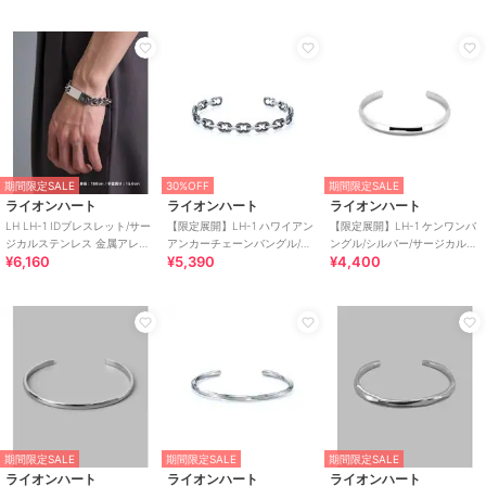
特徴
アクセサリー・ヘアアクセサリー
シルバー系
/
その他モチーフアク
セ
/
パーティー・結婚式・二次会
/
セレモニー・入学式・卒業式
/
ブラックフォーマル（礼装・喪
服）
ブレスレット・バングル
期間限定SALE
30%OFF
期間限定SALE
シルバー系
/
その他モチーフアク
ライオンハート
ライオンハート
ライオンハート
セ
/
パーティー・結婚式・二次会
LH LH-1 IDブレスレット/サー
【限定展開】LH-1 ハワイアン
【限定展開】LH-1 ケンワンバ
/
セレモニー・入学式・卒業式
/
ジカルステンレス 金属アレル
アンカーチェーンバングル/サ
ングル/シルバー/サージカルス
ブラックフォーマル（礼装・喪
¥6,160
¥5,390
¥4,400
ギー対応
ージカルステンレス 金属アレ
テンレス 金属アレルギー対応
服）
ルギー対応
原産国
中国
期間限定SALE
期間限定SALE
期間限定SALE
ライオンハート
ライオンハート
ライオンハート