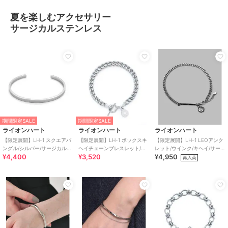
夏を楽しむアクセサリー
サージカルステンレス
期間限定SALE
期間限定SALE
ライオンハート
ライオンハート
ライオンハート
【限定展開】LH-1 スクエアバ
【限定展開】LH-1 ボックスキ
【限定展開】LH-1 LEOアンク
ングル/シルバー/サージカルス
ヘイチェーンブレスレット/サ
レット/ウインク/キヘイ/サージ
¥4,400
¥3,520
¥4,950
テンレス 金属アレルギー対応
ージカルステンレス金属アレ
カルステンレス 金アレ対応
再入荷
ルギー対応