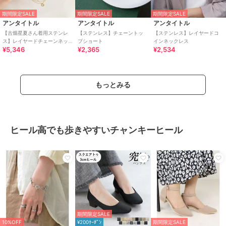
期間限定SALE
期間限定SALE
期間限定SALE
アンタイトル
アンタイトル
アンタイトル
【古畑星夏さん着用ステンレ
【ステンレス】チェーントッ
【ステンレス】レイヤードコ
ス】レイヤードチェーンネッ
プショート
インネックレス
¥5,346
¥2,365
¥2,534
クレス
もっとみる
ヒール高でも歩きやすいチャンキーヒール
期間限定SALE
10%OFF
¥200ｸｰﾎﾟﾝ
期間限定SALE