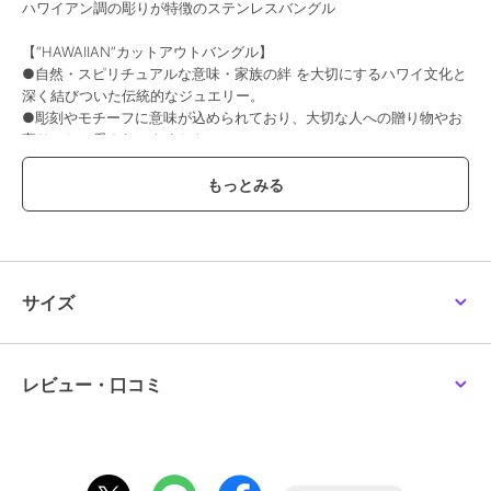
ハワイアン調の彫りが特徴のステンレスバングル
【“HAWAIIAN”カットアウトバングル】
●自然・スピリチュアルな意味・家族の絆 を大切にするハワイ文化と
深く結びついた伝統的なジュエリー。
●彫刻やモチーフに意味が込められており、大切な人への贈り物やお
守りとして愛されてきました。
●ありそうでなかったメンズライクな『いぶし風ブラック仕上げ』が
立体感と高級感を演出。
●はじめて着ける方に安心なサージカルステンレス素材で製作。
こだわり
ブランドのアイデンティティを反映したブランド刻印、サージカルス
テンレスを証明する316Lの素材刻印が必ず商品に反映されています。
サイズ
細やかな部分も妥協しないモノづくりを行っています。
コーディネート
シンプルなサイズ感は悪目立ちせず、様々なファッションに対応致し
レビュー・口コミ
ます。
パーカー、スウェット、オーバーサイズトップスなどのカジュアルス
タイルや、
セットアップ、ジャケット、シャツなどのきれいめスタイルなど、
様々なコーディネートに合わせやすい使い勝手のいいデザインです。