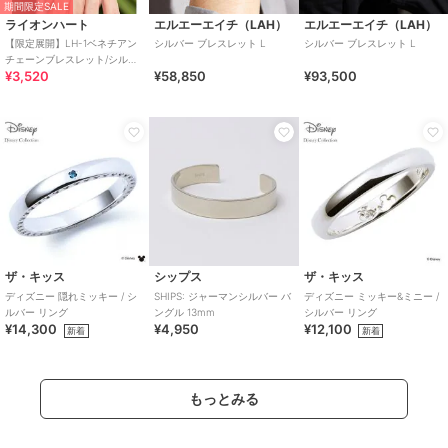
期間限定SALE
ライオンハート
エルエーエイチ（LAH）
エルエーエイチ（LAH）
【限定展開】LH-1ベネチアン
シルバー ブレスレット L
シルバー ブレスレット L
チェーンブレスレット/シルバ
¥3,520
¥58,850
¥93,500
ー/Lサイズ/ステンレス金属ア
レルギー対応
ザ・キッス
シップス
ザ・キッス
ディズニー 隠れミッキー / シ
SHIPS: ジャーマンシルバー バ
ディズニー ミッキー&ミニー /
ルバー リング
ングル 13mm
シルバー リング
¥14,300
¥4,950
¥12,100
新着
新着
もっとみる