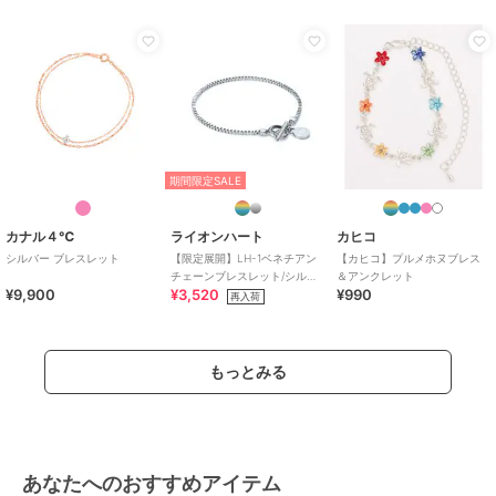
開発など、メンズアクセサリー界を牽引した。
期間限定セール開催中
ブランド
ライオンハート
ショップ
ライオンハート
商品カテゴリ
アクセサリー・ヘアアクセサリー
期間限定SALE
／
ブレスレット・バングル
カナル４℃
ライオンハート
カヒコ
性別タイプ
メンズ
アクセサリー・ヘアアクセサリー
シルバー ブレスレット
【限定展開】LH-1ベネチアン
【カヒコ】プルメホヌブレス
チェーンブレスレット/シルバ
＆アンクレット
／
ブレスレット・バングル
¥9,900
¥3,520
¥990
ー/Mサイズ/ステンレス金属ア
再入荷
レディース
レルギー対応
アクセサリー・ヘアアクセサリー
／
ブレスレット・バングル
もっとみる
カラー
シルバー
サイズ
ONE SIZE
素材
サージカルステンレス316L
商品のお取り扱い方法
あなたへのおすすめアイテム