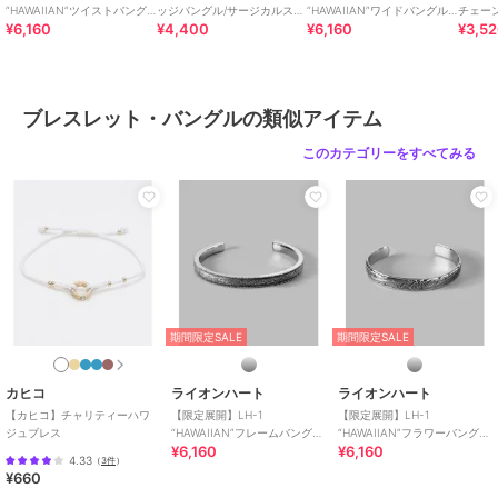
【LH-1-エルエイチワン-】
“HAWAIIAN”ツイストバング
ッジバングル/サージカルステ
“HAWAIIAN”ワイドバングル/
チェー
¥6,160
¥4,400
¥6,160
¥3,5
ル/サージカルステンレス 金
ンレス 金属アレルギー対応
サージカルステンレス 金属ア
ー/M
「初めて着けるアクセサリーがライオンハートである様に」という想
属アレルギー対応
レルギー対応
レルギ
いから生まれた、ファッション・スタイル・シーンを選ばないデイリ
ーユースなコレクション。
ブレスレット・バングルの類似アイテム
【LION HEART-ライオンハート-】
1996年から続くドメスティックブランド。
このカテゴリーをすべてみる
ブランドコンセプトは『常に変化を恐れず 新たな価値観をシェアし続
ける アクセサリーブランド。』
ブランドの歴史
ライオンハートのブランドネームは、英国王朝リチャード1世”The
Lion Hearted”にちなんで名づけられた。
冒険好きで、派手な行動を好む一方、市民から硬い忠誠心をささげら
れるほどの熱い心の持ち主だった「獅子心王」。
期間限定SALE
期間限定SALE
この普遍的な敬愛すべき人柄のような存在であり続けたい、遊び心を
いつまでも忘れない、大人の男たちに支持されるブランドでありた
い、といった願いを込めて。
カヒコ
ライオンハート
ライオンハート
当時としてはまだ珍しかったインポートシルバージュエリーを扱うセ
【カヒコ】チャリティーハワ
【限定展開】LH-1
【限定展開】LH-1
ジュブレス
“HAWAIIAN”フレームバング
“HAWAIIAN”フラワーバング
レクトショップとして、海外の新進デザイナー達の作品をいち早く日
¥6,160
¥6,160
ル/サージカルステンレス 金属
ル/サージカルステンレス 金属
本に紹介。
4.33
（
3件
）
アレルギー対応
アレルギー対応
¥660
また若手ドメスティックブランドの発掘や、オリジナルプロダクトの