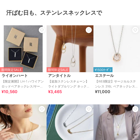
汗ばむ日も、ステンレスネックレスで
期間限定SALE
期間限定SALE
¥1500ｸｰﾎﾟﾝ
ライオンハート
アンタイトル
エステール
【限定展開】LH-1 ハワイアン
【追加ステンレスチェーン】
【WEB限定】サージカルステ
ロッドペアネックレス/サージ
ライトダブルリング ネックレ
ンレス 316L ペアネックレス
¥10,560
¥3,465
¥11,000
カルステンレス 金属アレルギ
ス
（レディース）
ー対応