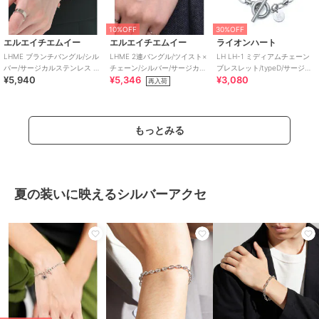
10%OFF
30%OFF
エルエイチエムイー
エルエイチエムイー
ライオンハート
LHME ブランチバングル/シル
LHME 2連バングル/ツイスト×
LH LH-1 ミディアムチェーン
バー/サージカルステンレス 金
チェーン/シルバー/サージカル
ブレスレット/typeD/サージカ
¥5,940
¥5,346
¥3,080
属アレルギー対応
ステンレス 金属アレルギー対
ルステンレス 金属アレルギー
再入荷
応
対応
もっとみる
夏の装いに映えるシルバーアクセ